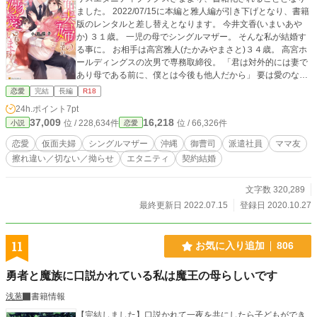
ました。 2022/07/15に本編と雅人編が引き下げとなり、書籍
版のレンタルと差し替えとなります。 今井文香(いまいあや
か) ３１歳。 一児の母でシングルマザー。 そんな私が結婚す
る事に。 お相手は高宮雅人(たかみやまさと)３４歳。 高宮ホ
ールディングスの次男で専務取締役。 「君は対外的には妻で
あり母である前に、僕とは今後も他人だから」 要は愛のない
仮面夫婦を演じろ、と。 私は娘を守る為、彼と結婚する。 連
恋愛
完結
長編
R18
載開始日 2019/05/22 本編完結日 2019/08/10 雅人編連載開始
24h.ポイント
7pt
日 2019/08/24 雅人編完結日 2019/10/03 (本編書籍化にあた
37,009
16,218
位 / 228,634件
位 / 66,326件
小説
恋愛
り、こちらは多大なネタバレがあるため取り下げしておりま
す) 史那編開始 2020/01/21 史那編完結日 2020/04/01 201
恋愛
仮面夫婦
シングルマザー
沖縄
御曹司
派遣社員
ママ友
9/08/20ー08/21 ベリーズカフェランキング総合１位、ありが
擦れ違い／切ない／拗らせ
エタニティ
契約結婚
とうございます。 (書籍化に伴い、ベリーズさんのサイトは引
き下げた上で削除しております) 作品の無断転載はご遠慮くだ
さい。
文字数 320,289
最終更新日 2022.07.15
登録日 2020.10.27
11
お気に入り追加
806
勇者と魔族に口説かれている私は魔王の母らしいです
浅葱
書籍情報
【完結しました】口説かれて一夜を共にしたら子どもができ