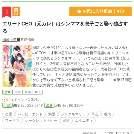
1
お気に入り追加
473
エリートCEO（元カレ）はシンママを息子ごと娶り独占す
る
瀬崎由美
書籍情報
旧題：今更だけど、もう離さない〜再会した元カレは大会社
のCEO〜 1才半の息子のいる瑞希は携帯電話のキャリアショ
ップに勤めるシングルマザー。 いつものように保育園に迎え
に行くと、2年前に音信不通となっていた元彼が。 帰国した
ばかりの彼は亡き祖父の後継者となって、大会社のCEOに就
任していた。 ずっと連絡出来なかったことを謝罪され、これ
からは守らせて下さいと求婚され戸惑う瑞希。 ★第17回恋
愛小説大賞で奨励賞をいただきました。
恋愛
完結
長編
R18
24h.ポイント
1,314pt
983
548
位 / 228,634件
位 / 66,326件
小説
恋愛
恋愛
ハッピーエンド
溺愛
シングルマザー
再会
現代
ワーママ
シークレットベビー
完結
エタニティ
感想数 6
文字数 194,140