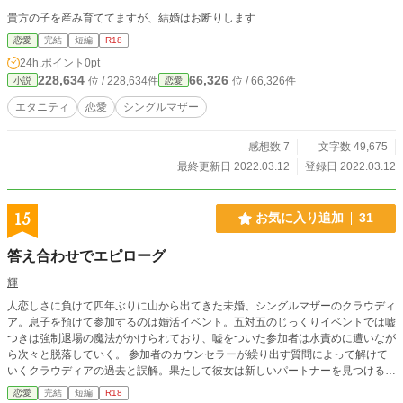
貴方の子を産み育ててますが、結婚はお断りします
恋愛
完結
短編
R18
24h.ポイント
0pt
228,634
66,326
位 / 228,634件
位 / 66,326件
小説
恋愛
エタニティ
恋愛
シングルマザー
感想数 7
文字数 49,675
最終更新日 2022.03.12
登録日 2022.03.12
15
お気に入り追加
31
答え合わせでエピローグ
輝
人恋しさに負けて四年ぶりに山から出てきた未婚、シングルマザーのクラウディ
ア。息子を預けて参加するのは婚活イベント。五対五のじっくりイベントでは嘘
つきは強制退場の魔法がかけられており、嘘をついた参加者は水責めに遭いなが
ら次々と脱落していく。 参加者のカウンセラーが繰り出す質問によって解けて
いくクラウディアの過去と誤解。果たして彼女は新しいパートナーを見つけるこ
とが出来るのか？
恋愛
完結
短編
R18