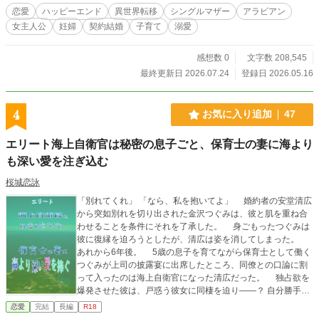
様、タイトルロゴは猫埜かきあげ様作。画像・文章ともAI学
恋愛
ハッピーエンド
異世界転移
シングルマザー
アラビアン
習禁止。
女主人公
妊婦
契約結婚
子育て
溺愛
感想数 0
文字数 208,545
最終更新日 2026.07.24
登録日 2026.05.16
4
お気に入り追加
47
エリート海上自衛官は秘密の息子ごと、保育士の妻に海より
も深い愛を注ぎ込む
桜城恋詠
「別れてくれ」 「なら、私を抱いてよ」 婚約者の安堂清広
から突如別れを切り出された金沢つぐみは、彼と肌を重ね合
わせることを条件にそれを了承した。 身ごもったつぐみは
彼に復縁を迫ろうとしたが、清広は姿を消してしまった。
あれから6年後。 5歳の息子を育てながら保育士として働く
つぐみが上司の披露宴に出席したところ、同僚との口論に割
って入ったのは海上自衛官になった清広だった。 独占欲を
爆発させた彼は、戸惑う彼女に同棲を迫り――？ 自分勝手で
口下手な海上自衛官×愛する人を繋ぎ止める為に息子を出産し
恋愛
完結
長編
R18
た保育士 ※ 設定の異なる全年齢版を別名義・別タイトルで