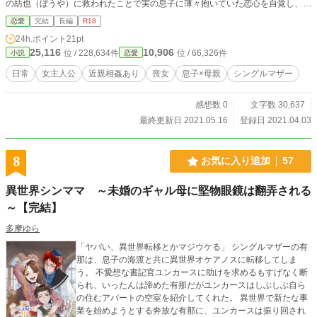
の紡也（ぼうや）に救われたことで実の息子に薄々抱いていた恋心を自覚し、つ
いには親子で肉体関係にまで発展してしまう……。 母と息子の禁断の関係を中
恋愛
完結
長編
R18
心に展開するイチャラブな日常をお届けします♡ ※息子×母親。※近親相姦あ
24h.ポイント
21pt
り。※この作品はムーンライトノベルズにも掲載しています。
25,116
10,906
位 / 228,634件
位 / 66,326件
小説
恋愛
日常
女主人公
近親相姦あり
喪女
息子×母親
シングルマザー
感想数 0
文字数 30,637
最終更新日 2021.05.16
登録日 2021.04.03
8
お気に入り追加
57
異世界シンママ ～未婚のギャル母に堅物眼鏡は翻弄される
～【完結】
多摩ゆら
「ヤバい、異世界転移とかマジウケる」 シングルマザーの有
那は、息子の海渡と共に異世界オケアノスに転移してしま
う。 不愛想な書記官ユンカースに助けを求めるもすげなく断
られ、いったんは諦めた有那だがユンカースはしぶしぶ自ら
の住むアパートの空室を紹介してくれた。 異世界で新たな事
業を始めようとする奔放な有那に、ユンカースは振り回され