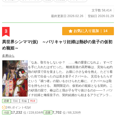
文字数 58,414
最終更新日 2026.02.26
登録日 2026.01.29
3
お気に入り追加
14
異世界シンママ(仮) ～バリキャリ妊婦は熱砂の皇子の仮初
め寵姫～
多摩ゆら
「なあ、取引をしないか？ ……俺の愛妾になれよ」 すべて
を手に入れたはずだった。 離婚直後の高野椿は、見知らぬ灼
熱の砂漠で目を覚ました。 お腹に小さな命を抱え、たどり着
いた街で出会ったのは若き皇子イクバール。 災厄をもたらす
という『禍つ者』の疑いをかけられた椿に、イクバールは取
引を持ちかける。 期間限定の、仮初めの寵姫となる契約。こ
の砂漠の国で、椿は己と我が子を守り抜けるのか――？ バツ
イチ妊婦と俺様皇子の、契約結婚から始まるアラビアンラ
ブ。「異世界シンママ」はじまりの物語。 ・※マークの話に
恋愛
完結
長編
R18
は性描写を含みます。苦手な方は読み飛ばしていただいても
24h.ポイント
42pt
本筋に影響ありません。 ・前作、前々作と世界観は同じです
17,232
7,702
位 / 228,634件
位 / 66,326件
小説
恋愛
が、単体でお読みいただけます。 ・表紙イラストは蒼獅郎