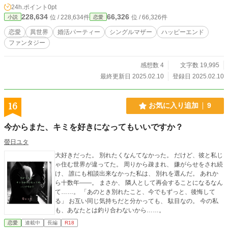
24h.ポイント
0pt
228,634
66,326
位 / 228,634件
位 / 66,326件
小説
恋愛
恋愛
異世界
婚活パーティー
シングルマザー
ハッピーエンド
ファンタジー
感想数 4
文字数 19,995
最終更新日 2025.02.10
登録日 2025.02.10
16
お気に入り追加
9
今からまた、キミを好きになってもいいですか？
螢日ユタ
大好きだった。 別れたくなんてなかった。 だけど、彼と私じ
ゃ住む世界が違ってた。 周りから疎まれ、 嫌がらせをされ続
け、 誰にも相談出来なかった私は、 別れを選んだ。 あれか
ら十数年――。 まさか、 隣人として再会することになるなん
て……。 「あのとき別れたこと、今でもずっと、後悔して
る」 お互い同じ気持ちだと分かっても、 駄目なの。 今の私
も、あなたとは釣り合わないから……。
恋愛
連載中
長編
R18