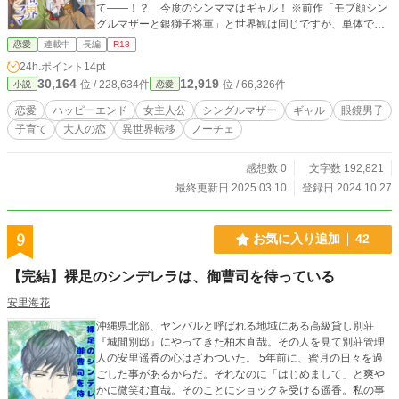
て――！？ 今度のシンママはギャル！ ※前作「モブ顔シン
グルマザーと銀獅子将軍」と世界観は同じですが、単体でお
読みいただけます。 ※表紙イラストは蒼獅郎様、タイトルロ
恋愛
連載中
長編
R18
ゴは猫埜かきあげ様に制作していただきました。画像・文章
24h.ポイント
14pt
ともAI学習禁止。 ※マークの話には性描写を含みます。読み
30,164
12,919
位 / 228,634件
位 / 66,326件
小説
恋愛
飛ばしても本筋には影響ありません。
恋愛
ハッピーエンド
女主人公
シングルマザー
ギャル
眼鏡男子
子育て
大人の恋
異世界転移
ノーチェ
感想数 0
文字数 192,821
最終更新日 2025.03.10
登録日 2024.10.27
9
お気に入り追加
42
【完結】裸足のシンデレラは、御曹司を待っている
安里海花
沖縄県北部、ヤンバルと呼ばれる地域にある高級貸し別荘
『城間別邸』にやってきた柏木直哉。その人を見て別荘管理
人の安里遥香の心はざわついた。 5年前に、蜜月の日々を過
ごした事があるからだ。それなのに「はじめまして」と爽や
かに微笑む直哉。そのことにショックを受ける遥香。私の事