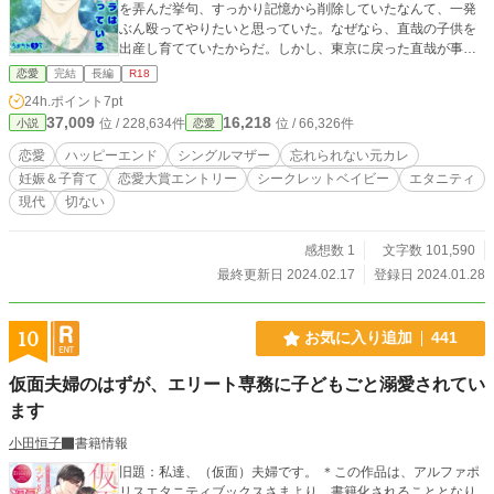
を弄んだ挙句、すっかり記憶から削除していたなんて、一発
ぶん殴ってやりたいと思っていた。なぜなら、直哉の子供を
出産し育てていたからだ。しかし、東京に戻った直哉が事故
で記憶喪失になっていた事を知る。 直哉に子供の存在を告げ
恋愛
完結
長編
R18
たいと思う一方で知られたら親権争いで取られてしまうので
24h.ポイント
7pt
はないかと言い出せずにいた所、幼馴染で年下だが頼りにな
37,009
16,218
位 / 228,634件
位 / 66,326件
小説
恋愛
る陽太に告白をされる。幸せな家族の形とは？悩む遥香。直
哉への想いに気付き記憶を取り戻してもらいたいと思い出の
恋愛
ハッピーエンド
シングルマザー
忘れられない元カレ
場所をめぐる。そんなある日、道に飛び出した遥香を直哉が
妊娠＆子育て
恋愛大賞エントリー
シークレットベイビー
エタニティ
車で轢きそうになる。幸い事故にならなったが、ショックで
現代
切ない
直哉の記憶が戻る。想いを伝え合い、直哉と子供の対面を果
たし、ぎこちないながらも家族の形を模索する。大好きな沖
縄を離れて東京に行く事をためらうが前を向いて歩むと決心
感想数 1
文字数 101,590
する。 テーマは家族の形 安里遥香 29歳 シングルマザー
最終更新日 2024.02.17
登録日 2024.01.28
柏木直哉 32歳 Kロジスティクス副社長 城間陽太 27歳
遥香の幼馴染 信用金庫勤務 表紙イラストは、自作です。
10
お気に入り追加
441
仮面夫婦のはずが、エリート専務に子どもごと溺愛されてい
ます
小田恒子
書籍情報
旧題：私達、（仮面）夫婦です。 ＊この作品は、アルファポ
リスエタニティブックスさまより、書籍化されることとなり