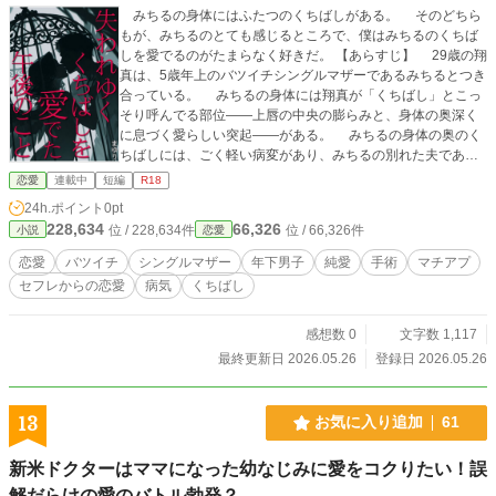
みちるの身体にはふたつのくちばしがある。 そのどちら
もが、みちるのとても感じるところで、僕はみちるのくちば
しを愛でるのがたまらなく好きだ。 【あらすじ】 29歳の翔
真は、5歳年上のバツイチシングルマザーであるみちるとつき
合っている。 みちるの身体には翔真が「くちばし」とこっ
そり呼んでる部位――上唇の中央の膨らみと、身体の奥深く
に息づく愛らしい突起――がある。 みちるの身体の奥のく
ちばしには、ごく軽い病変があり、みちるの別れた夫である
産婦人科医、拓海に手術をしてもらうことが決まる。 翔真
恋愛
連載中
短編
R18
とみちるは手術の前に思い切り愛し合うために、温泉旅行に
24h.ポイント
0pt
出かける。 そこでみちるは、これまで誰にも明かさなかっ
228,634
66,326
位 / 228,634件
位 / 66,326件
小説
恋愛
た壮絶な想いを翔真に打ち明け、翔真は失われゆく「くちば
し」を激しく愛しながら、みちるが抱えていた闇の深さと、
恋愛
バツイチ
シングルマザー
年下男子
純愛
手術
マチアプ
それを知ってしまってもなお、みちるを離さないという思い
セフレからの恋愛
病気
くちばし
を新たにするのだった。 キンドル電子書籍の冒頭試し読み
です。 この小説は『官能アンソロジー KISS ＆KISS』に
『くちばし』というタイトルで収録されていたものです。
感想数 0
文字数 1,117
最終更新日 2026.05.26
登録日 2026.05.26
13
お気に入り追加
61
新米ドクターはママになった幼なじみに愛をコクりたい！誤
解だらけの愛のバトル勃発？