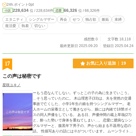
24h.ポイント
0pt
228,634
66,326
位 / 228,634件
位 / 66,326件
小説
恋愛
エタニティ
シングルマザー
再会
せつ
独占欲
嫉妬
束縛
復活愛
執着
切ない
感想数 0
文字数 18,118
最終更新日 2025.09.20
登録日 2025.04.24
17
お気に入り追加
19
この声は秘密です
星咲ユキノ
ーもう恋なんてしない。ずっとこの子の為に生きていこう。
…そう思っていたのに。 木山理恵子(33)は、夫を突然の交通
事故で亡くした、小学1年生の娘を持つシングルマザー。 老
人ホームの栄養士として働きながら、娘には内緒で18禁ボイ
スの同人声優をしている。 ある日、声優仲間の蔵上草哉(27)
と、酔った勢いで身体を重ねてしまい…。 恋愛に臆病なシン
グルマザーと、腹黒年下男子の、声から始まる不器用な恋の
話。 性描写ありの話には※がついています。 ムーンライトノ