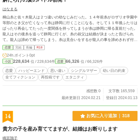
はなまる
桐山糸と佐々木龍人は２つ違いの幼なじみだった。１４年前糸がロザリオ学園中
等部のとき父が亡くなって糸は静岡に行くことになる。そして１１年後ふたりは
ばったり再会してたった一度関係を持ってしまうが糸は静岡に帰る直前だった。
龍人はその後糸を追って静岡に行くが、糸の叔父は結婚が決まったと告げられ
て。龍人は諦めて帰ってしまう。糸は見合いをするが龍人の事を諦めきれず付き
合いを断る。そして龍人の子を妊娠しているわかりその子を産んで育てる事に。
恋愛
完結
長編
R18
そして1年前生まれた子供の弓弦と事情があって静岡から神奈川に引っ越してい
24h.ポイント
0pt
た。ある日曜日弓弦が熱を出す。たまたま当番医だった二階堂総合病院に行く
228,634
66,326
位 / 228,634件
位 / 66,326件
小説
恋愛
と、そこで小児科医になった龍人とばったり再会した。龍人は糸が離婚したと聞
いてもう一度最初からやり直したいと思った。糸も龍人が好きだが、弓弦を生ん
恋愛
ハッピーエンド
思い違い
シングルマザー
幼い日の約束
だ事を龍人に知られたくはなかった。ふたりの気持ちは複雑に交錯していく。そ
全てフィクション
再投稿です
エタニティ
んなお話です。
感想数 0
文字数 165,559
最終更新日 2024.02.21
登録日 2024.01.13
14
お気に入り追加
318
貴方の子を産み育ててますが、結婚はお断りします
鳴宮鶉子