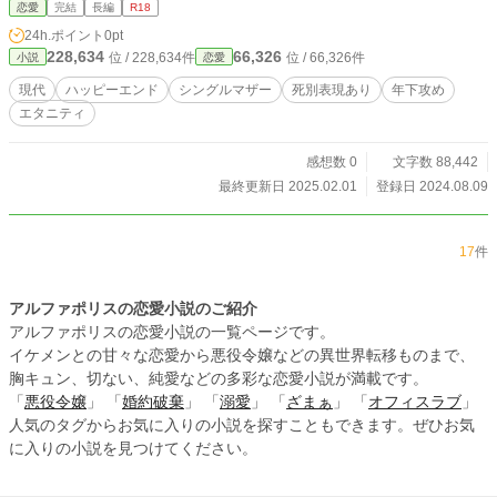
ベルズにも掲載しているものを、改稿して載せています。
恋愛
完結
長編
R18
24h.ポイント
0pt
228,634
66,326
位 / 228,634件
位 / 66,326件
小説
恋愛
現代
ハッピーエンド
シングルマザー
死別表現あり
年下攻め
エタニティ
感想数 0
文字数 88,442
最終更新日 2025.02.01
登録日 2024.08.09
17
件
アルファポリスの恋愛小説のご紹介
アルファポリスの恋愛小説の一覧ページです。
イケメンとの甘々な恋愛から悪役令嬢などの異世界転移ものまで、
胸キュン、切ない、純愛などの多彩な恋愛小説が満載です。
「
悪役令嬢
」 「
婚約破棄
」 「
溺愛
」 「
ざまぁ
」 「
オフィスラブ
」
人気のタグからお気に入りの小説を探すこともできます。ぜひお気
に入りの小説を見つけてください。