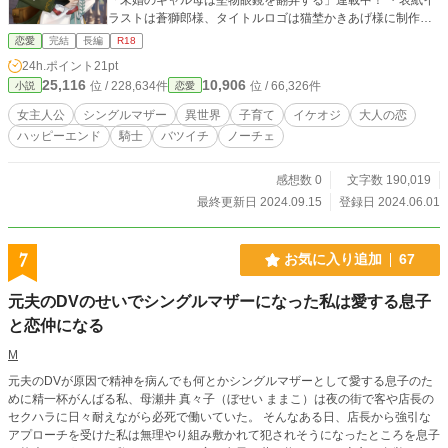
ラストは蒼獅郎様、タイトルロゴは猫埜かきあげ様に制作し
ていただきました。画像・文章ともAI学習禁止。 ・ファンタ
恋愛
完結
長編
R18
ジー世界ですが不思議要素はありません。 ・※マークの話に
24h.ポイント
21pt
は性描写を含みます。苦手な方は読み飛ばしていただいても
25,116
10,906
位 / 228,634件
位 / 66,326件
小説
恋愛
本筋に影響はありません。 ・エブリスタにて恋愛ファンタジ
ートレンドランキング1位獲得
女主人公
シングルマザー
異世界
子育て
イケオジ
大人の恋
ハッピーエンド
騎士
バツイチ
ノーチェ
感想数 0
文字数 190,019
最終更新日 2024.09.15
登録日 2024.06.01
7
お気に入り追加
67
元夫のDVのせいでシングルマザーになった私は愛する息子
と恋仲になる
M
元夫のDVが原因で精神を病んでも何とかシングルマザーとして愛する息子のた
めに精一杯がんばる私、母瀬井 真々子（ぼせい ままこ）は夜の街で客や店長の
セクハラに日々耐えながら必死で働いていた。 そんなある日、店長から強引な
アプローチを受けた私は無理やり組み敷かれて犯されそうになったところを息子