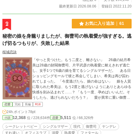
最終更新日 2026.08.06
登録日 2022.11.20
2
お気に入り追加
61
秘密の娘を身籠りましたが、御曹司の執着愛が強すぎる。逃
げ切るつもりが、失敗した結果
桜城恋詠
「やっと見つけた。もう二度と、離さない」 26歳の結月希
美は28歳の財閥御曹司、片平武彦の執着愛に耐えきれず逃亡
し、女手1つで6歳の娘を育てるシングルマザーだ。 ある日
ショッピングモールで彼と再会してしまい、希美は再び囚わ
れてしまった。 「今度逃げたら、娘の命はない」 娘を人質
に取られた希美は、もう2度と逃げないようにありとあらゆる
快感を刻み込まれて……？ 「もう一度、孕めばいいんだ。そ
うしたら、逃げられないだろう？」 愛が異常に重い御曹司
に嫌気が差して逃げたが、娘を人質にされて捕らわれた哀れ
恋愛
完結
長編
R18
な平凡OLの話。 ※序盤から羞恥プレイです。ご注意くださ
24h.ポイント
78pt
い。 ※登場人物同一で設定の異なる短編をベリーズカフェに
12,368
5,511
位 / 228,634件
位 / 66,326件
小説
恋愛
掲載中
シークレットベビー
シングルマザー
現代
御曹司
ヤンデレ
すれ違い
オフィスラブ
溺愛
執着愛
ファタール