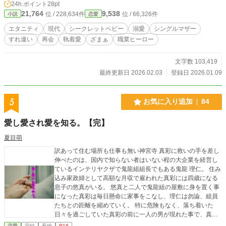
24h.ポイント
28pt
ベリーズカフェ・ムーンライトノベルズに掲載中。 一時期pix
21,764
9,538
位 / 228,634件
位 / 66,326件
小説
恋愛
ivにも掲載済 (現在は非公開）
エタニティ
現代
シークレットベビー
溺愛
シングルマザー
すれ違い
再会
執着愛
ざまぁ
職業ヒーロー
文字数 103,419
最終更新日 2026.02.03
登録日 2026.01.09
5
お気に入り追加
84
愛し愛され愛を知る。【完】
夏目萌
訳あって住む場所も仕事も無い神宮寺 真彩に救いの手を差し
伸べたのは、国内で知らない者はいない程の大企業を経営し
ているインテリヤクザで鬼龍組組長でもある鬼龍 理仁。 住み
込み家政婦として高額な月収で雇われた真彩には四歳になる
息子の悠真がいる。 悠真と二人で鬼龍組の屋敷に身を置く事
になった真彩は毎日懸命に家事をこなし、理仁は勿論、組員
たちとの距離を縮めていく。 特に危険もなく、落ち着いた
日々を過ごしていた真彩の前に一人の男が現れた事で、真彩
は勿論、理仁の生活も一変する。 そして、その男の存在があ
恋愛
完結
長編
R18