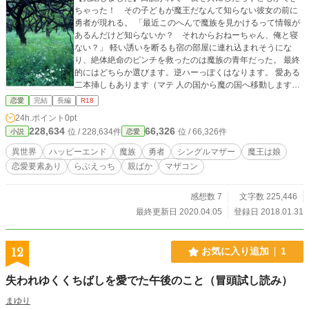
ちゃった！ その子どもが魔王だなんて知らない彼女の前に
勇者が現れる。 「最近このへんで魔族を見かけるって情報が
あるんだけど知らないか？ それからおねーちゃん、俺と寝
ない？」 軽い誘いを断るも宿の部屋に連れ込まれそうにな
り、絶体絶命のピンチを救ったのは魔族の青年だった。 最終
的にはどちらか選びます。逆ハーっぽくはなります。 愛ある
二本挿しもあります（マテ 人の国から魔の国へ移動します。
私的には恋愛なので恋愛カテで！（ぉぃ
恋愛
完結
長編
R18
24h.ポイント
0pt
228,634
66,326
位 / 228,634件
位 / 66,326件
小説
恋愛
異世界
ハッピーエンド
魔族
勇者
シングルマザー
魔王は娘
恋愛要素あり
らぶえっち
親ばか
マザコン
感想数 7
文字数 225,446
最終更新日 2020.04.05
登録日 2018.01.31
12
お気に入り追加
1
失われゆくくちばしを愛でた午後のこと（冒頭試し読み）
まゆり