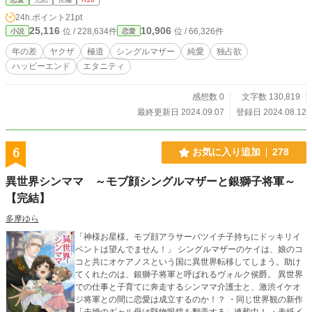
くまでも雇い主と家政婦という二人の関係を大きく変えてい
24h.ポイント
21pt
く――。 これは、常に危険と隣り合わせで悲しませる相手を
25,116
10,906
位 / 228,634件
位 / 66,326件
小説
恋愛
作りたくないと人を愛する事を避けてきた男と、大切なモノ
を守る為に自らの幸せを後回しにしてきた女が『生涯を共に
年の差
ヤクザ
極道
シングルマザー
純愛
独占欲
したい』と思える相手に出逢い、恋に落ちる物語。 ※ あくま
ハッピーエンド
エタニティ
でもフィクションですので、その事を踏まえてお読みいただ
ければと思います。設定等合わない場合はごめんなさい。ま
た、実在の人物・団体等とは一切関係ありません。
感想数 0
文字数 130,819
最終更新日 2024.09.07
登録日 2024.08.12
6
お気に入り追加
278
異世界シンママ ～モブ顔シングルマザーと銀獅子将軍～
【完結】
多摩ゆら
「神様お星様。モブ顔アラサーバツイチ子持ちにドッキリイ
ベントは望んでません！」 シングルマザーのケイは、娘のコ
コと共にオケアノスという国に異世界転移してしまう。助け
てくれたのは、銀獅子将軍と呼ばれるヴォルク侯爵。 異世界
での仕事と子育てに奔走するシンママ介護士と、激渋イケオ
ジ将軍との間に恋愛は成立するのか！？ ・同じ世界観の新作
「未婚のギャル母は堅物眼鏡を翻弄する」連載中！ ・表紙イ