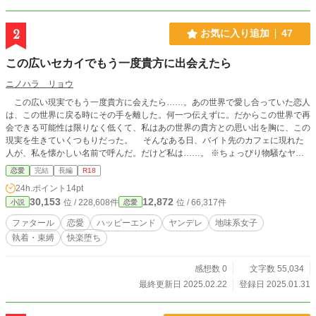
2
お気に入り追加
47
この広いセカイでもう一度貴方に出会えたら
ニノハラ リョウ
この広い現実でもう一度貴方に会えたら……。あの世界で愛し合っていた恋人
は、この世界に戻る時にその手を離した。何一つ伝えずに。だからこの世界で再
会できる可能性は限りなく低くて、私はあの世界の貴方との思い出を胸に、この
現実を生きていくつもりだった。 そんなある日、バイト先のカフェに現れた
人が、私を懐かしい名前で呼んだ。だけど私は……。 ※ちょっぴり物騒なヤン
デレヒーローと自己肯定感低めヒロインのお話です。淫語多め。
恋愛
完結
長編
R18
24h.ポイント
14pt
30,153
12,872
位 / 228,608件
位 / 66,317件
小説
恋愛
ファタール
恋愛
ハッピーエンド
ヤンデレ
地味系女子
執着・束縛
快楽堕ち
感想数 0
文字数 55,034
最終更新日 2025.02.22
登録日 2025.01.31