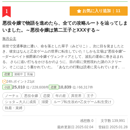
1
お気に入り追加
11
悪役令嬢で物語を進めたら、全ての攻略ルートを辿ってしま
いました。～悪役令嬢は第二王子とXXXする～
無月公主
前世で交通事故に遭い、命を落とした翠子（みどりこ）。次に目を覚ましたと
き、彼女はなんと乙女ゲームの世界に転生していた！しかも立場は“悪役令嬢”─
─ダールベイト侯爵家の令嬢イヴェンティアとして、波乱の運命に巻き込まれ
る。 さらに追い打ちをかけるかのように、目の前に突然現れた謎のスクリー
ン。そこにはこう書かれていた。 「あなたの行動は読者に見られています。こ
の物語が売れなければ、打ち切り。そしてあなたの人生も終了です。」 二度目
恋愛
連載中
長編
の人生にいきなり突きつけられた“打ち切り”という名の死の宣告に、イヴェンテ
24h.ポイント
21pt
ィアは唖然。しかし、ただ指をくわえて終わりを待つ彼女ではない。 「やって
25,010
10,839
位 / 228,608件
位 / 66,317件
小説
恋愛
やるわよ！！攻略対象以外を狙ってやるわ！！」 ――精神崩壊ギリギリを駆け
抜ける悪役令嬢の奮闘劇が今、幕を開ける！ 読者を沸かせ、物語を“生き残らせ
ノーチェ
悪役令嬢
恋愛
年の差
異世界
王子
る”ために、彼女の挑戦が始まる──！
ショタ→大人に成長
溺愛
ループ転生攻め×乙女ゲーム転生受け
執着・束縛
感想数 0
文字数 139,991
最終更新日 2025.02.04
登録日 2025.01.28