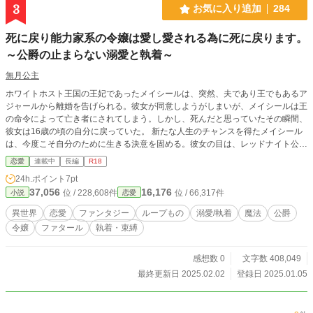
3
お気に入り追加
284
死に戻り能力家系の令嬢は愛し愛される為に死に戻ります。
～公爵の止まらない溺愛と執着～
無月公主
ホワイトホスト王国の王妃であったメイシールは、突然、夫であり王でもあるア
ジャールから離婚を告げられる。彼女が同意しようがしまいが、メイシールは王
の命令によって亡き者にされてしまう。しかし、死んだと思っていたその瞬間、
彼女は16歳の頃の自分に戻っていた。 新たな人生のチャンスを得たメイシール
は、今度こそ自分のために生きる決意を固める。彼女の目は、レッドナイト公爵
家の次期当主であるユリドレに向けられる。冷たく人を寄せ付けないどす黒いオ
恋愛
連載中
長編
R18
ーラを纏ったユリドレとの結婚を取り付けるため、メイシールは驚くべき作戦に
24h.ポイント
7pt
出る。 彼女は自らの運命を切り開き、再び幸せを手に入れることができるのだ
37,056
16,176
位 / 228,608件
位 / 66,317件
小説
恋愛
ろうか？
異世界
恋愛
ファンタジー
ループもの
溺愛/執着
魔法
公爵
令嬢
ファタール
執着・束縛
感想数 0
文字数 408,049
最終更新日 2025.02.02
登録日 2025.01.05