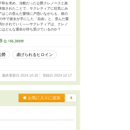
平和を求め、冷酷だった公爵クレノースと政
解放されたことで、サクレティアに狂気じみ
アはこの歪んだ愛情に戸惑いながらも、彼の
常の中で彼女が手にした「自由」と、歪んだ愛
明かされていく――サクレティアは、クレノ
にはどんな運命が待ち受けているのか？
89
位 / 66,389件
公爵
虐げられるヒロイン
最終更新日 2024.10.30
登録日 2024.10.17
お気に入りに追加
4