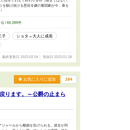
ただ指をくわえて終わりを待つ彼女ではない。
ギリを駆け抜ける悪役令嬢の奮闘劇が今、幕を
！
9
位 / 66,389件
王子
ショタ→大人に成長
最終更新日 2025.02.04
登録日 2025.01.28
お気に入りに追加
284
戻ります。～公爵の止まら
アジャールから離婚を告げられる。彼女が同