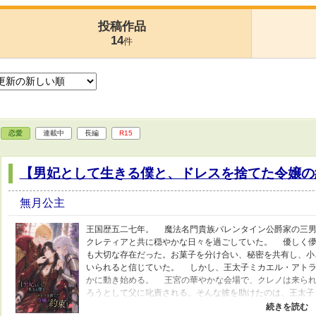
投稿作品
14
件
恋愛
連載中
長編
R15
【男妃として生きる僕と、ドレスを捨てた令嬢の
無月公主
王国歴五二七年。 魔法名門貴族バレンタイン公爵家の三男
クレティアと共に穏やかな日々を過ごしていた。 優しく儚
も大切な存在だった。お菓子を分け合い、秘密を共有し、小
いられると信じていた。 しかし、王太子ミカエル・アトラ
かに動き始める。 王宮の華やかな会場で、クレノは来られ
ろうとして父に叱責される。そんな彼を助けたのは、王太子
ろうとする中、ただ友人を想うクレノの純粋さは、ミカエル