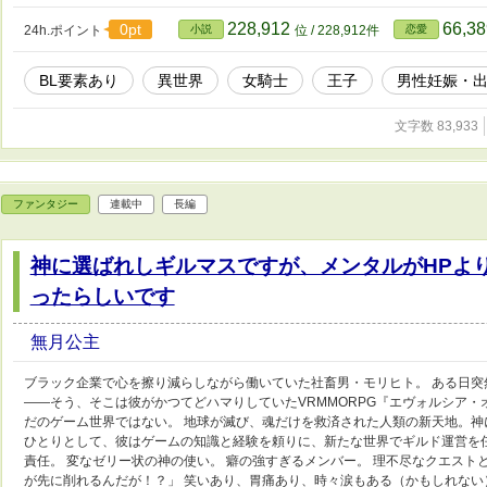
には誰にも知られてはならない秘密があった。 それは人
や権力者たちに利用されるかもしれない危険な才能だった。
228,912
66,3
0pt
24h.ポイント
小説
位 / 228,912件
恋愛
ことを誓う。 だがやがて王太子の想いは執着にも似た愛へ
い運命がクレノを待ち受けることになる。 これは、男妃と
BL要素あり
異世界
女騎士
王子
男性妊娠・
きることを選ぶ少女が交わした約束の物語。
文字数 83,933
ファンタジー
連載中
長編
神に選ばれしギルマスですが、メンタルがHPよ
ったらしいです
無月公主
ブラック企業で心を擦り減らしながら働いていた社畜男・モリヒト。 ある日
――そう、そこは彼がかつてどハマりしていたVRMMORPG『エヴォルシア・
だのゲーム世界ではない。 地球が滅び、魂だけを救済された人類の新天地。神に
ひとりとして、彼はゲームの知識と経験を頼りに、新たな世界でギルド運営を
責任。 変なゼリー状の神の使い。 癖の強すぎるメンバー。 理不尽なクエスト
が先に削れるんだが！？」 笑いあり、胃痛あり、時々涙もある（かもしれない