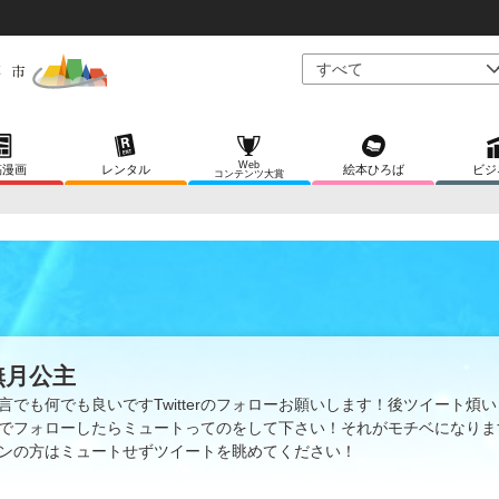
Web
稿漫画
レンタル
絵本ひろば
ビジ
コンテンツ大賞
無月公主
言でも何でも良いですTwitterのフォローお願いします！後ツイート煩
でフォローしたらミュートってのをして下さい！それがモチベになりま
ンの方はミュートせずツイートを眺めてください！