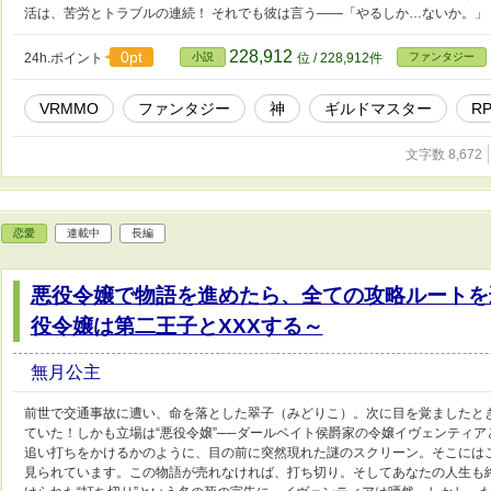
活は、苦労とトラブルの連続！ それでも彼は言う――「やるしか…ないか。」
228,912
0pt
24h.ポイント
小説
位 / 228,912件
ファンタジー
VRMMO
ファンタジー
神
ギルドマスター
R
文字数 8,672
恋愛
連載中
長編
悪役令嬢で物語を進めたら、全ての攻略ルートを
役令嬢は第二王子とXXXする～
無月公主
前世で交通事故に遭い、命を落とした翠子（みどりこ）。次に目を覚ましたと
ていた！しかも立場は“悪役令嬢”──ダールベイト侯爵家の令嬢イヴェンティア
追い打ちをかけるかのように、目の前に突然現れた謎のスクリーン。そこには
見られています。この物語が売れなければ、打ち切り。そしてあなたの人生も