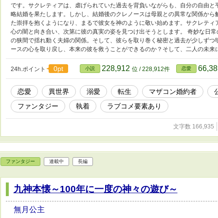
です。サクレティアは、虐げられていた過去を背負いながらも、自分の自由と
略結婚を果たします。しかし、結婚後のクレノースは母親との異常な関係から
た崇拝を抱くようになり、まるで彼女を神のように敬い始めます。サクレティ
心の闇と向き合い、次第に彼の真実の姿を見つけ出そうとします。 奇妙な日
の狭間で揺れ動く夫婦の関係。そして、彼らを取り巻く秘密と過去が少しずつ
ースの心を取り戻し、本来の彼を救うことができるのか？そして、二人の未来
228,912
66,3
0pt
24h.ポイント
小説
位 / 228,912件
恋愛
恋愛
異世界
溺愛
転生
マザコン婚約者
ファンタジー
執着
ラブコメ要素あり
文字数 166,935
ファンタジー
連載中
長編
九神本懐～100年に一度の神々の遊び～
無月公主