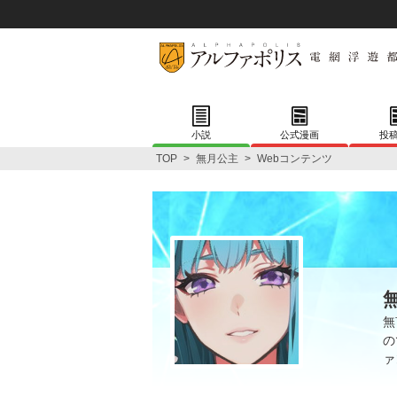
小説
公式漫画
投
TOP
>
無月公主
>
Webコンテンツ
無
の
ァ