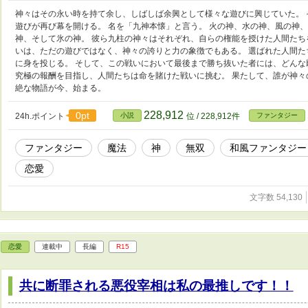
神々はその永い時を持て余し、しばしば余興として様々な遊びに興じていた。 
遊びが再び幕を開ける。 名を「九神本懐」と言う。 火の神、水の神、風の神
神、そして氷の神。 彼ら九柱の神々はそれぞれ、自らの権能を授けた人間たち
いは、ただの遊びではなく、神々の誇りと力の象徴でもある。 選ばれた人間
に身を投じる。 そして、この戦いにおいて最後まで勝ち抜いた者には、どんな
究極の報酬を目指し、人間たちは命を賭けた戦いに挑む。 果たして、誰が神々
絶な物語が今、始まる。
228,912
0pt
24h.ポイント
小説
位 / 228,912件
ファンタジー
ファンタジー
魔法
神
無双
和風ファンタジー
恋愛
文字数 54,130
恋愛
連載中
長編
R15
共に断罪される悪役宰相は私の最推しです！！