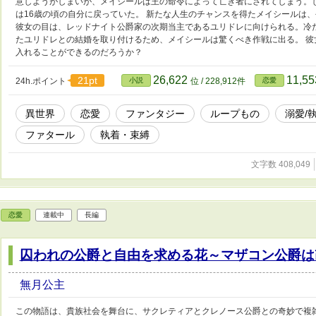
意しようがしまいが、メイシールは王の命令によって亡き者にされてしまう。
は16歳の頃の自分に戻っていた。 新たな人生のチャンスを得たメイシールは
彼女の目は、レッドナイト公爵家の次期当主であるユリドレに向けられる。冷
たユリドレとの結婚を取り付けるため、メイシールは驚くべき作戦に出る。 
入れることができるのだろうか？
26,622
11,5
21pt
24h.ポイント
小説
位 / 228,912件
恋愛
異世界
恋愛
ファンタジー
ループもの
溺愛/
ファタール
執着・束縛
文字数 408,049
恋愛
連載中
長編
囚われの公爵と自由を求める花～マザコン公爵は
無月公主
この物語は、貴族社会を舞台に、サクレティアとクレノース公爵との奇妙で複