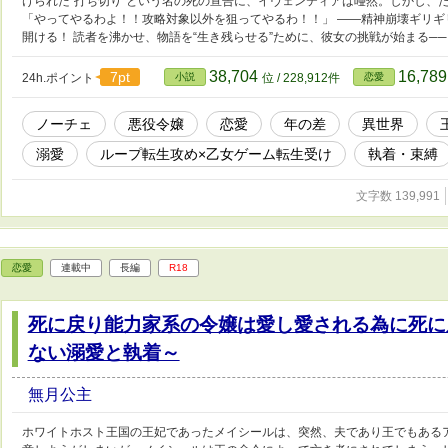
けられた“打ち切り”という名の死の宣告に、イヴェンティアは唖然。しかし、
「やってやるわよ！！攻略対象以外を狙ってやるわ！！」 ――精神崩壊ギリ
開ける！ 読者を沸かせ、物語を“生き残らせる”ために、彼女の挑戦が始まる──
38,704
16,78
7pt
24h.ポイント
小説
位 / 228,912件
恋愛
ノーチェ
悪役令嬢
恋愛
年の差
異世界
溺愛
ループ転生攻め×乙女ゲーム転生受け
執着・束縛
文字数 139,991
恋愛
連載中
長編
R18
死に戻り能力家系の令嬢は愛し愛される為に死に
ない溺愛と執着～
無月公主
ホワイトホスト王国の王妃であったメイシールは、突然、夫であり王でもある