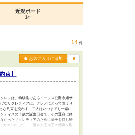
近況ボード
1
件
14
件
お気に入りに追加
9
約束】
クレノは、幼馴染であるイージス公爵令嬢サ
げなサクレティアは、クレノにとって誰より
さな約束を交わす。二人はいつまでも一緒に
ンティスの十歳の誕生日会で、その運命は静
なかったサクレティアのために菓子を持ち帰
ミカエルだった。 誰もが王太子の機嫌を取
の心に深く刻まれる。 一方、サクレティア