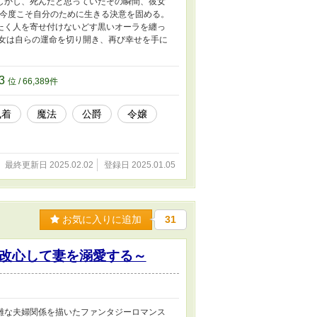
しかし、死んだと思っていたその瞬間、彼女
、今度こそ自分のために生きる決意を固める。
たく人を寄せ付けないどす黒いオーラを纏っ
彼女は自らの運命を切り開き、再び幸せを手に
53
位 / 66,389件
執着
魔法
公爵
令嬢
最終更新日 2025.02.02
登録日 2025.01.05
お気に入りに追加
31
改心して妻を溺愛する～
雑な夫婦関係を描いたファンタジーロマンス