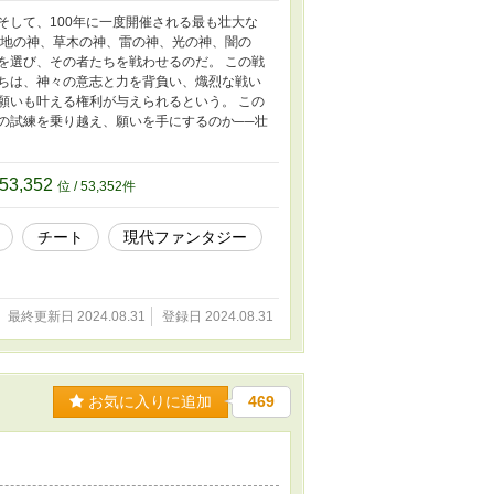
そして、100年に一度開催される最も壮大な
、地の神、草木の神、雷の神、光の神、闇の
を選び、その者たちを戦わせるのだ。 この戦
たちは、神々の意志と力を背負い、熾烈な戦い
願いも叶える権利が与えられるという。 この
の試練を乗り越え、願いを手にするのか──壮
53,352
位 / 53,352件
チート
現代ファンタジー
最終更新日 2024.08.31
登録日 2024.08.31
お気に入りに追加
469