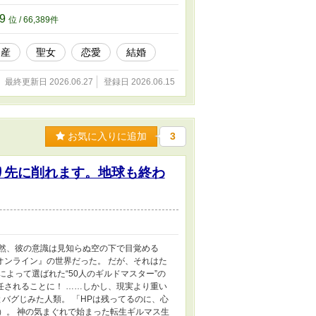
を癒やす特別な力。 もし知られれば、教会
 クレノは幼い約束を胸に、その秘密を守る
89
位 / 66,389件
と変わり、王国初の『男妃』という前例のな
して生きることになる少年と、騎士として生
出産
聖女
恋愛
結婚
最終更新日 2026.06.27
登録日 2026.06.15
お気に入りに追加
3
り先に削れます。地球も終わ
突然、彼の意識は見知らぬ空の下で目覚める
オンライン』の世界だった。 だが、それはた
よって選ばれた“50人のギルドマスター”の
任されることに！ ……しかし、現実より重い
とバグじみた人類。 「HPは残ってるのに、心
）。 神の気まぐれで始まった転生ギルマス生