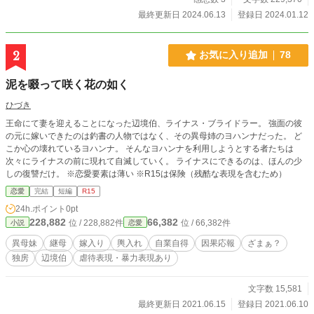
こことは違う世界――『日本』からやって来ました……」 現
最終更新日 2024.06.13
登録日 2024.01.12
代日本から転移したという海音を信じる蛍流の誘いでしばら
く身を寄せることになるが、生活を共にする中で知るのは、
蛍流と先代青龍との師弟関係、蛍流と兄弟同然に育った兄の
2
お気に入り追加
78
存在。 そして、蛍流自身の誰にも打ち明けられない秘められ
た過去と噂の真相。 その過去を知った海音は決意する。 たと
泥を啜って咲く花の如く
え伴侶になれなくても、蛍流の心を救いたいと。 その結果、
この身がどうなったとしても――。 転移先で身代わりの花嫁
ひづき
となった少女×“青龍”に選ばれて国を守護する人嫌い青年。 こ
王命にて妻を迎えることになった辺境伯、ライナス・ブライドラー。 強面の彼
れは、遠い過去に願い事を分かち合った2人の「再会」から始
の元に嫁いできたのは釣書の人物ではなく、その異母姉のヨハンナだった。 ど
まる「約束」された恋の物語。 「人嫌い」と噂の国の守護龍
こか心の壊れているヨハンナ。 そんなヨハンナを利用しようとする者たちは
に嫁いだ身代わり娘に、冷涼な青龍さまは甘雨よりも甘く熱
次々にライナスの前に現れて自滅していく。 ライナスにできるのは、ほんの少
い愛を注ぐ。 ┈┈┈┈┈┈┈ ❁ ❁ ❁┈┈┈┈┈┈┈┈ 第一部完結し
しの復讐だけ。 ※恋愛要素は薄い ※R15は保険（残酷な表現を含むため）
ました。最後までお付き合いいただき、誠にありがとうござ
いました。 第二部開始まで今しばらくお待ちください。 ┈┈
恋愛
完結
短編
R15
┈┈┈┈┈ ❁ ❁ ❁┈┈┈┈┈┈┈┈
24h.ポイント
0pt
228,882
66,382
位 / 228,882件
位 / 66,382件
小説
恋愛
異母妹
継母
嫁入り
輿入れ
自業自得
因果応報
ざまぁ？
独房
辺境伯
虐待表現・暴力表現あり
文字数 15,581
最終更新日 2021.06.15
登録日 2021.06.10