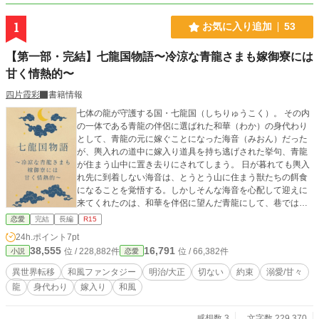
1
お気に入り追加
53
【第一部・完結】七龍国物語〜冷涼な青龍さまも嫁御寮には
甘く情熱的〜
四片霞彩
書籍情報
七体の龍が守護する国・七龍国（しちりゅうこく）。 その内
の一体である青龍の伴侶に選ばれた和華（わか）の身代わり
として、青龍の元に嫁ぐことになった海音（みおん）だった
が、輿入れの道中に嫁入り道具を持ち逃げされた挙句、青龍
が住まう山中に置き去りにされてしまう。 日が暮れても輿入
れ先に到着しない海音は、とうとう山に住まう獣たちの餌食
になることを覚悟する。しかしそんな海音を心配して迎えに
来てくれたのは、和華を伴侶に望んだ青龍にして、巷では
「人嫌いな冷涼者」として有名な蛍流（ほたる）であった。
恋愛
完結
長編
R15
冷酷無慈悲の噂まである蛍流だったが、怪我を負っていた海
24h.ポイント
7pt
音を心配すると、自ら背負って輿入れ先まで運んでくれる。
38,555
16,791
位 / 228,882件
位 / 66,382件
小説
恋愛
身代わりがバレないまま話は進んでいき、身代わりの花嫁と
して役目を達成するという時、喉元に突き付けられたのは海
異世界転移
和風ファンタジー
明治/大正
切ない
約束
溺愛/甘々
音と和華の入れ替わりを見破った蛍流の刃であった。 「和華
龍
身代わり
嫁入り
和風
ではないな。お前、何者だ？」 疑いの眼差しを向ける蛍流。
そんな蛍流に海音は正直に身の内を打ち明けるのだった。
「信じてもらえないかもしれませんが、私は今から三日前、
感想数 3
文字数 229,370