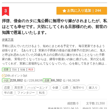
3
お気に入り追加
244
拝啓、借金のカタに鬼公爵に無理やり嫁がされましたが、私
はとても幸せです。大切にしてくれる旦那様のため、前世の
知識で恩返しいたします。
伊東万里
手軽に読んでいただけるよう、短めにまとめる予定です。 毎日更新できるよう
頑張ります。 【あらすじ】 実家の子爵家の借金の返済猶予の交渉ために、鬼人
と呼ばれ恐れられていた20歳も年上の公爵の元に嫁がされることとなった子爵
家の娘。 実母が亡くなってからは、継母や腹違いの妹に虐げられ、実の父も庇
ってくれず、実家に居場所なんてなくなっていた。心を殺して生きてきた娘は、
無理やり嫁がされた鬼公爵家で、大事にされすぎ、驚きを隠せない。娘の凍り付
恋愛
完結
短編
R15
いた心が徐々に溶けていき、喜怒哀楽の表情がでてくる。 そんな娘が、前世で
24h.ポイント
0pt
極めた薬学、経済学の記憶をフル活用し、鬼人の旦那様に感謝の気持ちで恩返し
228,882
66,382
位 / 228,882件
位 / 66,382件
小説
恋愛
をする話。 ＜アルファポリスのみに投稿しています＞
恋愛
異世界
ハッピーエンド
令嬢
公爵
無理やり
嫁入り
年の差
ファンタジー
転生
感想数 0
文字数 21,550
最終更新日 2021.06.10
登録日 2021.05.15