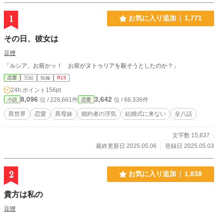
1
お気に入り追加
1,771
その日、彼女は
豆狸
「ルシア、お前かッ！ お前がヌトゥリアを殺そうとしたのか？」
恋愛
完結
短編
R15
24h.ポイント
156pt
8,096
3,642
位 / 228,661件
位 / 66,336件
小説
恋愛
異世界
恋愛
異母妹
婚約者の浮気
結婚式に来ない
全八話
文字数 15,837
最終更新日 2025.05.06
登録日 2025.05.03
2
お気に入り追加
1,838
貴方は私の
豆狸