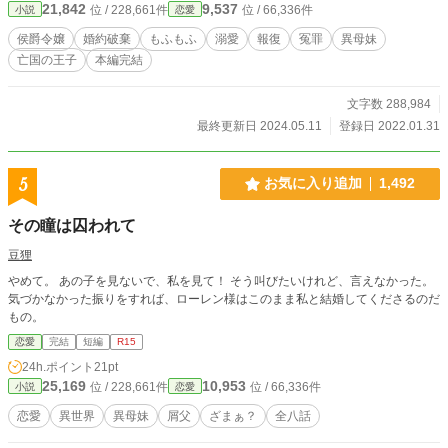
21,842
9,537
位 / 228,661件
位 / 66,336件
小説
恋愛
の美貌以外はまったくの無能だった。何の教養もない娘を王太子の婚約者にしよ
うとしたと王家の怒りを買ってしまう。王太子とヴィオレットの醜態によりその
侯爵令嬢
婚約破棄
もふもふ
溺愛
報復
冤罪
異母妹
信用を著しく落としてしまった王家とセルトン侯爵家はそれを払拭するために密
亡国の王子
本編完結
約を交わす。それは「アンジェルが王子との婚約を拒否し、嫌がる妹を無理やり
身代わりにさせた」という嘘だった。その嘘によりアンジェルは侯爵家、王家の
尻拭いを一人でさせられる事になってしまう。 その罪状は…塔に棲む魔物の生
文字数 288,984
け贄になる、ということだった――
最終更新日 2024.05.11
登録日 2022.01.31
5
お気に入り追加
1,492
その瞳は囚われて
豆狸
やめて。 あの子を見ないで、私を見て！ そう叫びたいけれど、言えなかった。
気づかなかった振りをすれば、ローレン様はこのまま私と結婚してくださるのだ
もの。
恋愛
完結
短編
R15
24h.ポイント
21pt
25,169
10,953
位 / 228,661件
位 / 66,336件
小説
恋愛
恋愛
異世界
異母妹
屑父
ざまぁ？
全八話