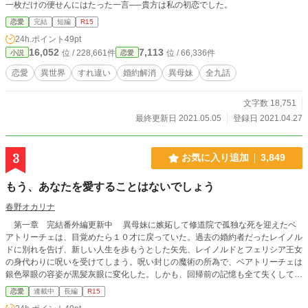
一枚だけの便せんにはたった一言──貴方は私の初恋でした。
恋愛
完結
短編
R15
24h.ポイント
49pt
16,052
7,113
位 / 228,661件
位 / 66,336件
小説
恋愛
恋愛
異世界
すれ違い
婚約解消
異母妹
全九話
文字数 18,751
最終更新日 2021.05.05
登録日 2021.04.27
3
お気に入り追加
3,849
もう、あなたを愛することはないでしょう
春野オカリナ
第一章 完結番外編更新中 異母妹に嫉妬して修道院で孤独な死を迎えたベ
アトリーチェは、目覚めたら１０才に戻っていた。過去の婚約者だったレイノル
ドに別れを告げ、新しい人生を歩もうとした矢先、レイノルドとフェリシア王女
の身代わりに呪いを受けてしまう。呪い封じの魔術の所為で、ベアトリーチェは
銀色翠眼の容姿が黒髪灰眼に変化した。しかも、回帰前の記憶も全て失くしてし
まい。記憶に残っているのは数日間の出来事だけだった。 実の両親に愛され
恋愛
連載中
長編
R15
ている記憶しか持たないベアトリーチェは、これから新しい思い出を作ればいい