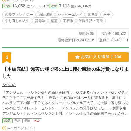
24h.ポイント
49pt
と両親に言われ、生まれ育ったアルカイドを後にする。 第二章 ベアトリ
16,052
7,113
位 / 228,661件
位 / 66,336件
小説
恋愛
ーチェは１５才になった。本来なら１３才から通える魔法魔術学園の入学を数年
遅らせる事になったのは、フロンティアの事を学ぶ必要があるからだった。
恋愛ファンタジー
婚約破棄
ハッピーエンド
異世界
王子
フロンティアはアルカイドとは比べ物にならないぐらい、高度な技術が発達して
やり直しの人生
異母妹
精霊
宝石眼
学園生活・青春
いた。街には路面電車が走り、空にはエイが飛んでいる。そして、自動階段やエ
レベーター、冷蔵庫にエアコンというものまであるのだ。全て魔道具で魔石によ
って動いている先進技術帝国フロンティア。 護衛騎士デミオン・クレージュ
感想数 35
文字数 108,522
と共に新しい学園生活を始めるベアトリーチェ。学園で出会った新しい学友、変
最終更新日 2024.03.16
登録日 2024.01.31
わった教授の授業。様々な出来事がベアトリーチェを大きく変えていく。 一
方、国王の命でフロンティアの技術を学ぶためにレイノルドやジュリア、ルシー
ラ達も留学してきて楽しい学園生活は不穏な空気を孕みつつ進んでいく。 第
4
お気に入り追加
236
二章は青春恋愛モード全開のシリアス＆ラブコメディ風になる予定です。 ベ
アトリーチェを巡る新しい恋の予感もお楽しみに！ ※印は回帰前の物語で
【本編完結】無実の罪で塔の上に棲む魔物の生け贄になりま
す。
した
ななのん
「アンジェル・セルトン嬢との婚約を解消し、妹であるヴィオレット嬢と婚約す
ることをここに発表する！」 声高々にその宣言はホールに響き渡る。壇上には
ペルラン王国の第一王子であるクレール・バルテル王太子。その隣に寄り添って
いるのはヴィオレット・セルトン――アンジェルの異母妹だった…… 侯爵令嬢
アンジェル・セルトンはペルラン王国、クレール王太子の婚約者であったが学園
の創立記念パーティーの日に婚約破棄されてしまう。更にその場で告げられたの
恋愛
完結
長編
R15
はアンジェルの異母妹、ヴィオレットとの婚約だった。 しかし幼い頃から厳し
24h.ポイント
28pt
い妃教育を受けてきたアンジェルに比べて甘やかされて育ったヴィオレットはそ