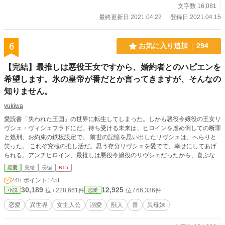
文字数 16,081
最終更新日 2021.04.22
登録日 2021.04.15
6
お気に入り追加
294
【完結】最推しは悪役王女ですから、婚約者とのハピエンを
希望します。氷の皇帝が番だとか言ってきますが、そんなの
知りません。
yukiwa
愛読書「失われた王国」の世界に転生してしまった。しかも悪役令嬢役の王女リ
ヴシェ・ヴィシェフラドにだ。待ち受ける未来は、ヒロインを虐め倒しての断罪
と処刑、お約束の鉄板設定で。 前世の記憶を思い出したリヴシェは、へらりと
笑った。 これぞ究極の推し活だ。思う存分リヴシェを愛でて、幸せにしてあげ
られる。アンチヒロイン、最推しは悪役令嬢役のリヴシェだったから、喜ぶなと
いう方が無理。 早速リヴシェ幸福化計画を、実行に移した。 ヒロイン異母妹に
恋愛
完結
長編
R15
はできる限り関わらず、ヒーロー帝国皇太子にも同様で、二番手ヒーローの婚約
24h.ポイント
14pt
者とは仲良くしよう。 なのにどうして？ ヒーローは黒狼の獣人で「おまえは番
30,189
12,925
位 / 228,661件
位 / 66,336件
小説
恋愛
だ」なんて言い寄ってくるけど、そんなの小説の設定にはなかったし、2番手ヒ
ーローはヤンデレ風味で、優しいはずの小説設定とは違うし。天真爛漫で清らか
恋愛
異世界
女主人公
溺愛
獣人
番
異母妹
な設定のヒロインは、どうやらものすっごい腹黒で、リヴシェに積極的に関わっ
てくるし……。 小説設定と違い過ぎる世界だけど、幸福化計画はやめる気はな