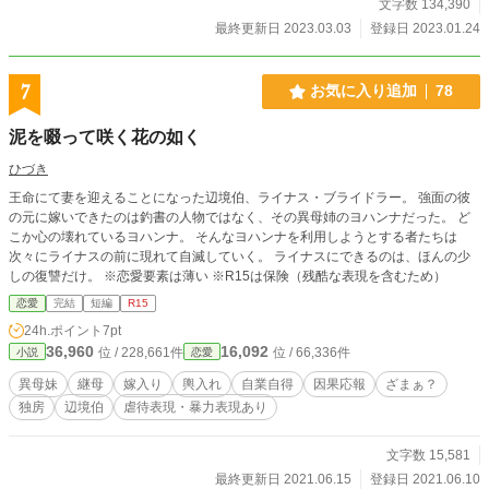
文字数 134,390
い。 元23歳オタク女が、最推しの悪役王女を幸せにするために今日も頑張るお
話し。
最終更新日 2023.03.03
登録日 2023.01.24
7
お気に入り追加
78
泥を啜って咲く花の如く
ひづき
王命にて妻を迎えることになった辺境伯、ライナス・ブライドラー。 強面の彼
の元に嫁いできたのは釣書の人物ではなく、その異母姉のヨハンナだった。 ど
こか心の壊れているヨハンナ。 そんなヨハンナを利用しようとする者たちは
次々にライナスの前に現れて自滅していく。 ライナスにできるのは、ほんの少
しの復讐だけ。 ※恋愛要素は薄い ※R15は保険（残酷な表現を含むため）
恋愛
完結
短編
R15
24h.ポイント
7pt
36,960
16,092
位 / 228,661件
位 / 66,336件
小説
恋愛
異母妹
継母
嫁入り
輿入れ
自業自得
因果応報
ざまぁ？
独房
辺境伯
虐待表現・暴力表現あり
文字数 15,581
最終更新日 2021.06.15
登録日 2021.06.10