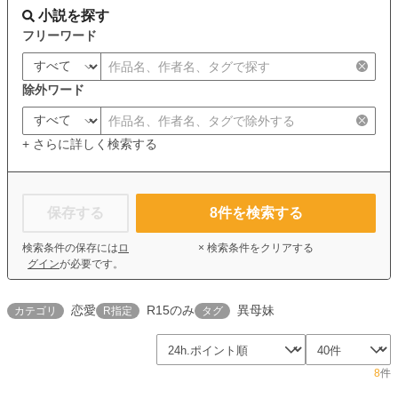
小説を探す
フリーワード
除外ワード
+ さらに詳しく検索する
保存する
8
件を検索する
検索条件の保存には
ロ
× 検索条件をクリアする
グイン
が必要です。
恋愛
R15のみ
異母妹
カテゴリ
R指定
タグ
8
件