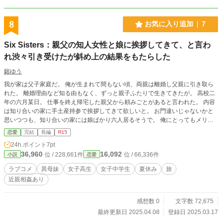
8
お気に入り追加
7
Six Sisters：親父の知人女性と娘に挨拶してきて、と言わ
れ渋々引き受けたが斜め上の結果をもたらした
鎔ゆう
我が家は父子家庭だ。 俺が生まれて間もない頃、両親は離婚し父親に引き取ら
れた。 離婚理由など知る由もなく、ずっと親子ふたりで生きてきたが。 高校二
年の六月某日。 仕事を終え帰宅した親父から頼みごとがあると言われた。 内容
は知り合いの家に手土産持参で挨拶してきて欲しいと。 お門違いじゃないかと
思いつつも、知り合いの家には娘ばかり六人居るそうで。 俺にとってもメリッ
トあるだろうって。 釈然としないものはあったが、夏休みを利用し、とりあえ
恋愛
完結
長編
R15
ず会ってみることにした。 だが、そこには想像だにしないことが。 親父はとん
24h.ポイント
7pt
でもないクソ野郎だった。 いや、俺も同罪。 蛙の子は蛙なのか。 苦悩と歓喜と
36,960
16,092
位 / 228,661件
位 / 66,336件
小説
恋愛
落胆と快楽織り交ぜたひと夏の出来事。 ※方言が出てきますが作者は地域毎の
方言を知りません。ネットで調べた程度です。 誤りなど多数あると思います
ラブコメ
異母妹
女子高生
女子中学生
夏休み
旅
が、ネイティブスピーカー以外の方は指摘等ご遠慮願います。 ※描写は緩いで
近親相姦あり
すが近親者同士の関係を描いていますので、嫌悪感を示す方は絶対に読まないで
ください。 ※2022年7月カクヨム公開済みでしたが、現在は削除しているので
掲載はしていません。
感想数 0
文字数 72,675
最終更新日 2025.04.08
登録日 2025.03.17