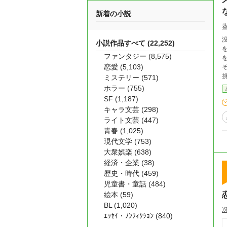
新着の小説
小説作品すべて (22,252)
を賭け
ファンタジー (8,575)
を利用
恋愛 (5,103)
そ
ミステリー (571)
ホラー (755)
SF (1,187)
キャラ文芸 (298)
ライト文芸 (447)
青春 (1,025)
現代文学 (753)
大衆娯楽 (638)
経済・企業 (38)
歴史・時代 (459)
児童書・童話 (484)
絵本 (59)
BL (1,020)
ｴｯｾｲ・ﾉﾝﾌｨｸｼｮﾝ (840)