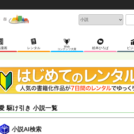
Web
稿漫画
レンタル
絵本ひろば
ビジ
コンテンツ大賞
愛 駆け引き 小説一覧
小説AI検索