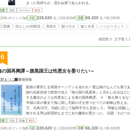
まった気持ちが、思わぬ形であらわれる。
恋愛
完結
ｼｮｰﾄｼｮｰﾄ
R15
228,620
66,320
24h.ポイント
0pt
位 / 228,620件
位 / 66,320件
小説
恋愛
三題噺
幼なじみ/幼馴染
高校生
駆け引き
嘘と本音
ハッピーエンド
感想数 0
文字数 1,
6
海の国再興譚～腹黒国王は性悪女を娶りたい～
志野まつこ
書籍情報
航路の要所たる母国オーシアンを追われ一度は海のなんでも屋で
婦の化粧技術で絶世の佳人『海の国の黒真珠』と言わしめるほど
する魔女のような性悪女による海の国再興譚。 ※ 「船を降りる
半賊の長の養女で海に関し天賦の才を持つかつての相棒は答える
万、式典10万。功績に応じて臨時手当も支給しろ」 明敏な頭脳
称される男は絶望的なまでに女の
恋愛
完結
長編
R15
228,620
66,320
24h.ポイント
0pt
位 / 228,620件
位 / 66,320件
小説
恋愛