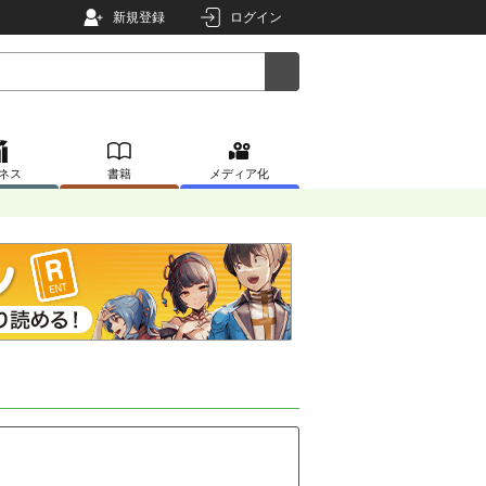
新規登録
ログイン
ネス
書籍
メディア化