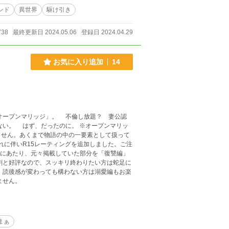
ンド
異世界
駆け引き
738
最終更新日 2024.05.06
登録日 2024.04.29
お気に入り追加
14
オープンマリッジ」。 不倫し放題？ 妻公認
ません。あくまで物語の中の一要素として扱って
それに伴いR15レーティングを追加しました。ご注
割と好評なので、スッキリ終わりたい方は蛇足に
、読後感が変わっても構わない方は溺愛編もお楽
ません。
まぁ