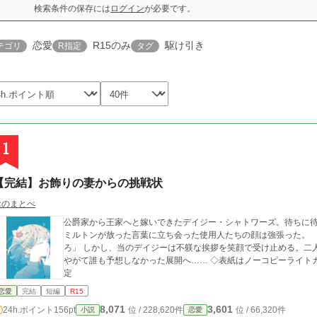
検索条件の保存には
ログイン
が必要です。
恋愛
R15のみ
駆け引き
テゴリ
R指定
タグ
1
【完結】お飾りの妻からの挑戦状
おのまとぺ
公爵家から王家へと嫁いできたデイジー・シャトワーズ。待ちに
ミルトンが放った言葉に立ち会った使用人たちの顔は強張った。 「君はお飾りの妻だ。装飾品として慎ましく生き
ろ」 しかし、当のデイジーは不躾な挨拶を笑顔で受け止める。二人のドタバタ生活は心配する周囲を巻き込んで、
やがて誰も予想しなかった展開へ…… ◇表紙はノーコピーライトガール様より拝借しています ◇全18話で完結予
定
恋愛
完結
短編
R15
8,071
3,601
24h.ポイント
156pt
位 / 228,620件
位 / 66,320件
小説
恋愛