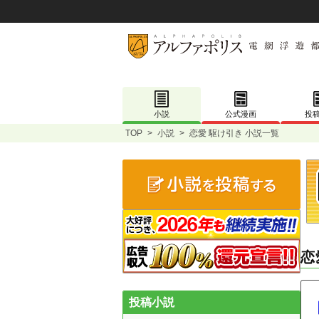
小説
公式漫画
投
TOP
>
小説
>
恋愛 駆け引き 小説一覧
恋
投稿小説