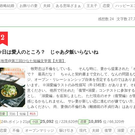
政略結婚
お飾りの妻
夫婦
ある意味ざまぁ
王太子
恋愛
ハッピーエ
感想数 24
文字数 27,
2
今日は愛人のところ？ じゃあ夕飯いらないね
谷地雪@第三回ひなた短編文学賞【大賞】
牧野忠は不倫をしている。 そんな時に、妻から提案された「
で？ 最高だな！ ちゃんと契約書まで交わして、なんの問題もない。 はず、だったのに。 ※オープンマリッ
ジ、オープン・リレーションシップ自体を否定するものではあり
います。 ※溺愛編ラストのみ性描写（R-15程度）があります。
意ください。 他所で行われた「復讐×溺愛」コンテストに参加するにあたり、元々掲載していた部分を「復讐編」
とし、「溺愛編」を追加しました。 ただ現在のオチ（復讐編）が
感じるかもしれません。 サレ妻が新しい恋に進むのが嫌でない方
しみください。 尚、妻側の不倫行為（離婚前の不貞行為）はあり
恋愛
完結
短編
R15
25,092
10,895
24h.ポイント
21pt
位 / 228,620件
位 / 66,320件
小説
恋愛
恋愛
不倫
オープンマリッジ
駆け引き
現代
夫婦
復讐
溺愛
ざ