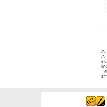
ア
ア
イ
載
「
ま