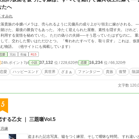
なたへ
葵 すみれ
没落貴族の令嬢パメラは、売られるように元傭兵の成り上がり領主に嫁がされる。 
た、最後の勝負でもあった。 冷たく迎えられた屋敷、素性を隠す夫。 けれど、微笑みの仮面の下で牙を研ぐパメラもまた、彼
する覚悟を秘めていた。 ただの偽りの夫婦──そう思っていたはずなのに。 重ねた誓いの先で、ふたりの心はひとつになる。
して、交わした誓いはただひとつ。 「奪われたすべてを、取り戻す」 これは、仮面を被った令嬢と傭兵領主が、愛を知り、復讐に
挑む物語。 （他サイトにも掲載しています）
恋愛
完結
長編
R15
37,132
16,234
24h.ポイント
7pt
位 / 228,620件
位 / 66,320件
小説
恋愛
恋愛
ハッピーエンド
異世界
ざまぁ
ファンタジー
貴族
復讐
陰
文字数 120,
5
恋する乙女 ｜ 三題噺Vol.5
冴月練
盗まれた記念写真、嘘をつく練習、そして曖昧な時間。 すれ違い