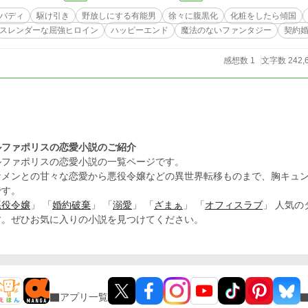
バディ
駆け引き
野放しにする有能男
徐々に腹黒化
化粧をしたら傾国
スレンダーな屈強ヒロイン
ハッピーエンド
魔法のないファンタジー
契約
感想数 1
文字数 242,
ルファポリスの恋愛小説のご紹介
ルファポリスの恋愛小説の一覧ページです。
ケメンとの甘々な恋愛から悪役令嬢などの異世界転移ものまで、胸キュ
です。
悪役令嬢
」 「
婚約破棄
」 「
溺愛
」 「
ざまぁ
」 「
オフィスラブ
」 人気
す。ぜひお気に入りの小説を見つけてください。
アプリ一覧