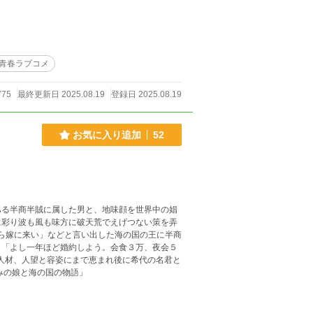
青春ラブコメ
775
最終更新日 2025.08.19
登録日 2025.08.19
お気に入り追加
52
ある半商半賊に属した男と、地味顔を世界中の娼
に彩り波も風も味方に破天荒でえげつない策を弄
なら嫁に来い」などと言い出した海の国の王に半商
。「よし一年ほど婚約しよう。会食３万、夜会５
に人材、人望と容姿にまで恵まれ後に希代の名君と
趣味が悪かった。 旧題「わだつみの娘と海の国の物語」