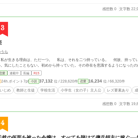
感想数 0
文字数 22,
3
歪
ゆうら
が生きる理由は、ただ一つ。 私は、それを二つ持っている。 何故、持っているのか。何のために持っているのか、知らな
い。気にしたこともない。初めから持っていた。その存在を意識するようになったの
恋愛
連載中
長編
R15
37,132
16,234
24h.ポイント
7pt
位 / 228,620件
位 / 66,320件
小説
恋愛
いじめ
教師と生徒
学校生活
小学生（女の子）主人公
レズ要素あり
感想数 0
文字数 19,
4
天然の仮面を被った令嬢は、すべてを賭けて傭兵領主に嫁ぐ──