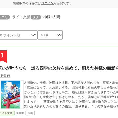
検索条件の保存には
ログイン
が必要です。
ライト文芸
神様×人間
テゴリ
タグ
1
願いが叶うなら 巡る四季の欠片を集めて、消えた神様の面影
汐野悠翔
人間嫌いの神様、神耶はある日、不思議な人間の少女、葵葉と出会った。 出会ったばかりの少女は
「友達になって」とお願いする。 勿論神耶は葵葉の申し出を断ったが、彼女の強引さに押されて、気付けば「友達
ごっこ」に付き合わされる事に。 最初は嫌々付き合わされていた神耶だったが、葵葉と過ごす日々の中で少しずつ
神耶の心にも変化が生まれはじめる。 だが、葵葉との距離が近づく中で、神耶は葵葉の抱えるある秘密に気付いて
しまって―― 葵葉が抱える秘密とは？ 神耶が人間を嫌う理由とは？ これは神と人間の少女、種族の違う2人が紡ぐ
笑いあり涙ありの恋と友情の物語。 夏秋冬春
ライト文芸
連載中
長編