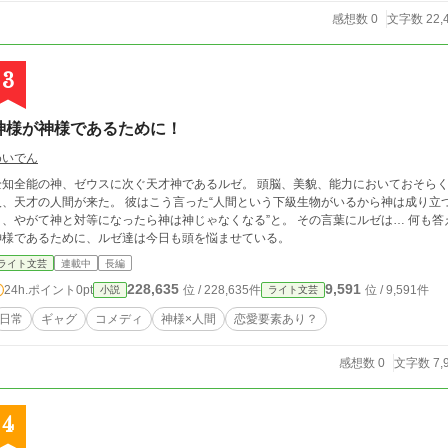
感想数 0
文字数 22,
3
神様が神様であるために！
めいでん
全知全能の神、ゼウスに次ぐ天才神であるルゼ。 頭脳、美貌、能力においておそら
人、天才の人間が来た。 彼はこう言った“人間という下級生物がいるから神は成り立
き、やがて神と対等になったら神は神じゃなくなる”と。 その言葉にルゼは… 何も答
神様であるために、ルゼ達は今日も頭を悩ませている。
ライト文芸
連載中
長編
228,635
9,591
24h.ポイント
0pt
位 / 228,635件
位 / 9,591件
小説
ライト文芸
日常
ギャグ
コメディ
神様×人間
恋愛要素あり？
感想数 0
文字数 7,
4