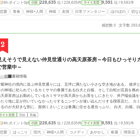
228,635
9,591
24h.ポイント
0pt
位 / 228,635件
位 / 9,591件
小説
ライト文芸
恋愛
青春
神様×人間
神様
友情
日常ファンタジー
ほのぼの
切な
感想数 0
文字数 293,
2
見えそうで見えない仲見世通りの高天原茶房～今日もひっそり
で営業中～
葵一樹
書籍情報
碧紫神社の境内に並ぶ仲見世通りには、五坪に満たない小さな空き地がある。 彼岸
その神域に祀られているカミサマの眷属である白犬と白狐、そして白蛇が店員を務め
高天原茶房はお勤めしているカミサマが高天原からお茶をしにきたり、井戸端会議を
いたり地に足が付いていなかったりするニンゲンが迷い込んだりする喫茶店だ。 カ
けるのが大好きな割に、面倒くさいことは眷属に任せる適当っぷり。 白犬、白狐、
ど、彼岸の者のドタバタは此岸の世界も巻き込んでしまうから大騒ぎになることもし
ライト文芸
完結
長編
ニンゲンが迷い込んできた。 彼は長く付き合った彼女との結婚を、とある理由から躊
228,635
9,591
24h.ポイント
0pt
位 / 228,635件
位 / 9,591件
小説
ライト文芸
きな縁結びの女神がしゃしゃり出ると面倒だ、と白狐はやんわりと話を終わらせよう
り聞いていた女神は早速縁結びを企み始める。 時給アップをちらつかせられた白犬
恋愛
ほっこり
現代
神様×人間
コメディ
あやかし
眷属
喫茶店
いう女神の頼みを受け入れるが――。