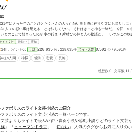
結び
ay
2021年に入った年のことひとたくさんの人々が願い事を胸に神社や寺にお参りしに
 人々の願い事は絶えることは決してない。 それはきっと神も一緒だ。 今回この物語は、心優しい縁結びの神様が人々の助けをし
たいとのことで始まったのが 事の始ま
ライト文芸
連載中
長編
228,635
9,591
24h.ポイント
0pt
位 / 228,635件
位 / 9,591件
小説
ライト文芸
神様×人間
神様
感動
恋愛
長編
感想数 0
文字数 11,
ルファポリスのライト文芸小説のご紹介
ルファポリスのライト文芸小説の一覧ページです。
般文芸よりもライトで読みやすい青春小説や感動小説などのライト文芸
家族
」 「
ヒューマンドラマ
」 「
切ない
」 人気のタグからお気に入りの