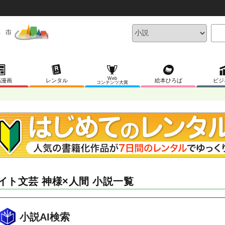
Web
稿漫画
レンタル
絵本ひろば
ビジ
コンテンツ大賞
イト文芸 神様×人間 小説一覧
小説AI検索