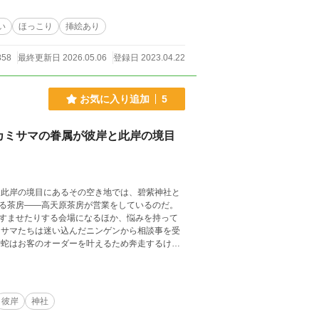
い
ほっこり
挿絵あり
858
最終更新日 2026.05.06
登録日 2023.04.22
お気に入り追加
5
カミサマの眷属が彼岸と此岸の境目
と此岸の境目にあるその空き地では、碧紫神社と
る茶房――高天原茶房が営業をしているのだ。
すませたりする会場になるほか、悩みを持って
ミサマたちは迷い込んだニンゲンから相談事を受
白蛇はお客のオーダーを叶えるため奔走するけれ
ばしばだ。 さて、そんな茶房に今日もひとりの
躇っているという。 遊びに来ている噂話が大好
としたけれどそうは問屋が卸さない。ちゃっか
と白狐、白蛇は彼を躊躇させる原因を取り除けと
彼岸
神社