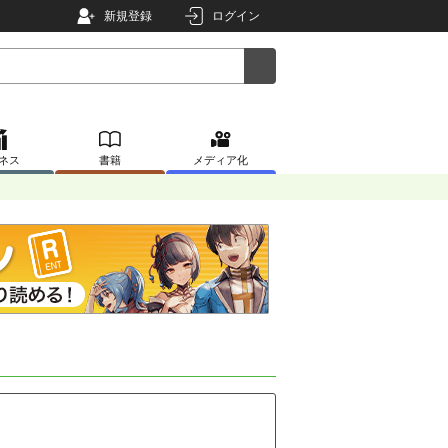
新規登録
ログイン
ネス
書籍
メディア化