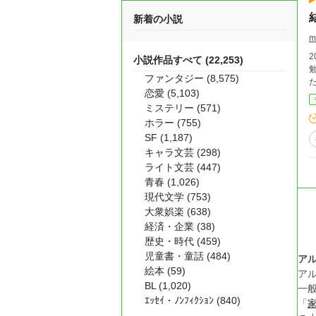
新着の小説
m
小説作品すべて (22,253)
勉学
ファンタジー (8,575)
恋愛 (5,103)
ミステリー (571)
ホラー (755)
SF (1,187)
キャラ文芸 (298)
ライト文芸 (447)
青春 (1,026)
現代文学 (753)
大衆娯楽 (638)
経済・企業 (38)
歴史・時代 (459)
児童書・童話 (484)
ア
絵本 (59)
ア
BL (1,020)
一
ｴｯｾｲ・ﾉﾝﾌｨｸｼｮﾝ (840)
「