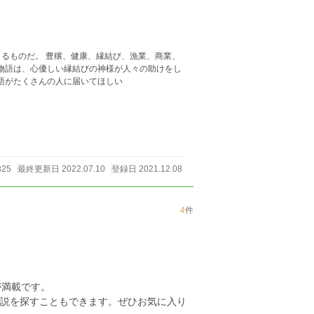
くるものだ。 豊穣、健康、縁結び、漁業、商業、
り 縁結びの神と人の物語だ。 いつかこの物語がたくさんの人に届いてほしい
325
最終更新日 2022.07.10
登録日 2021.12.08
4
件
が満載です。
小説を探すこともできます。ぜひお気に入り