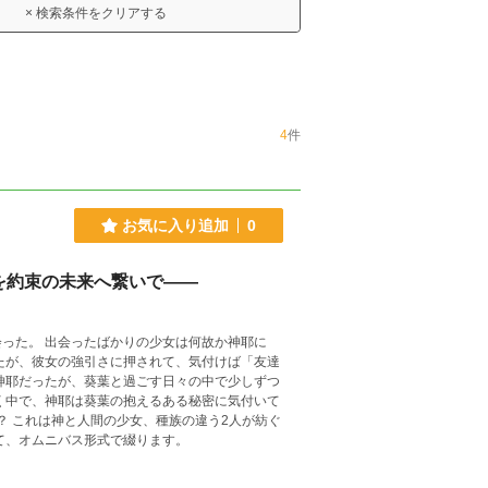
× 検索条件をクリアする
4
件
お気に入り追加
0
を約束の未来へ繋いで――
何故か神耶に
。４つの季節を追って、オムニバス形式で綴ります。