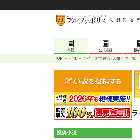
小説
公式漫画
投
TOP
>
小説
>
ライト文芸 神様×人間 小説一覧
ラ
投稿小説