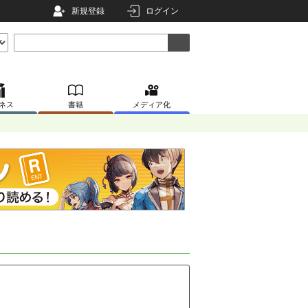
新規登録
ログイン
ネス
書籍
メディア化