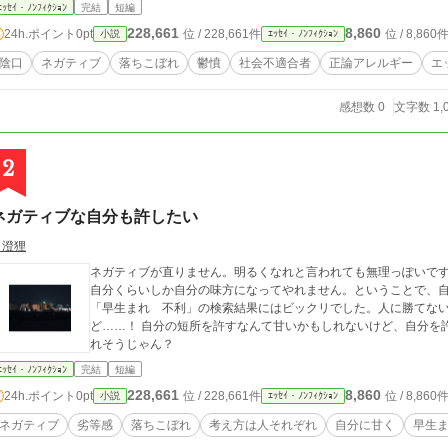
のくせ毎日文句を言い続ける継続力と、時間とエネルギーはあるな
ｴｯｾｲ・ﾉﾝﾌｨｸｼｮﾝ
完結
短編
わらなくても、「これはこうですよ～」って言ってみればいいのに
228,661
8,860
24h.ポイント
0pt
位 / 228,661件
位 / 8,860
小説
ｴｯｾｲ・ﾉﾝﾌｨｸｼｮﾝ
うになったね～」って喜びながら育ててあげたらいいのに。それ
私が、世の中ナメすぎなのでしょうか。 結局人間性より育成力
陰口
ネガティブ
落ちこぼれ
鬱憤
社会不適合者
正論アレルギー
エ
なのですかね……。課題を伝えて良くする気なんかまったくないまま、
て、思ったことを日々の生活の中で伝えきれずに鬱憤を溜め、こ
感想数 0
文字数 1,
ぽどたちが悪いですね。これだって陰口です。一緒です。
2
ネガティブな自分も許したい
月澄狸
ネガティブが直りません。明るくなれと言われても無理っぽいです
自分くらいしか自分の味方になってやれません。ということで、
「早生まれ 不利」の検索結果にはビックリでした。人に勝てな
ど……！ 自分の短所を許すなんて甘いかもしれないけど、自分を許してあげられる方が、人に対しても大らかにな
れそうじゃん？
ｴｯｾｲ・ﾉﾝﾌｨｸｼｮﾝ
完結
短編
228,661
8,860
24h.ポイント
0pt
位 / 228,661件
位 / 8,860
小説
ｴｯｾｲ・ﾉﾝﾌｨｸｼｮﾝ
ネガティブ
劣等感
落ちこぼれ
考え方は人それぞれ
自分に甘く
早生