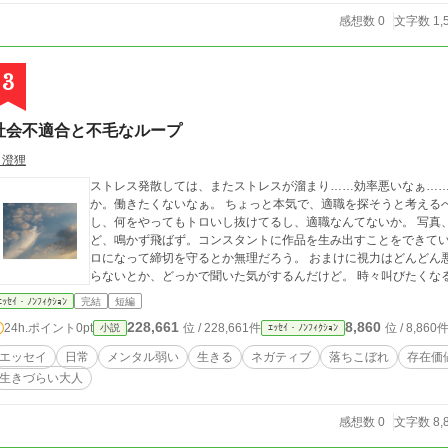
感想数 0
文字数 1,
3
社会不適合と不毛なループ
月澄狸
ストレス発散しては、またストレスが溜まり……効率悪いなぁ……
か。働きたくないなぁ。 ちょっと本気で、適職を探そうと考える
し、何をやってもトロいし抜けてるし、適職なんてないか。 写真
ど、鳴かず飛ばず。コンスタントに作品を生み出すことをできて
ロになって締切を守るとか無理だろう。 おまけに視力はどんどん
らないとか、どっかで聞いた気がするんだけど。 時々叫びたくな
ｴｯｾｲ・ﾉﾝﾌｨｸｼｮﾝ
完結
短編
228,661
8,860
24h.ポイント
0pt
位 / 228,661件
位 / 8,860
小説
ｴｯｾｲ・ﾉﾝﾌｨｸｼｮﾝ
エッセイ
日常
メンタル弱い
生きる
ネガティブ
落ちこぼれ
存在価
生きづらい大人
感想数 0
文字数 8,