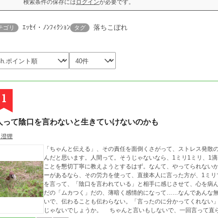
検索条件の保存には
ログイン
が必要です。
ｴｯｾｲ・ﾉﾝﾌｨｸｼｮﾝ
落ちこぼれ
テゴリ
タグ
1
人って陰口を言わないと生きていけないのかも
月澄狸
「ちゃんと伝える」、その責任を面倒くさがって、ストレス発散
んだと思います。人間って。そうじゃないなら、1ミリ1ミリ、1
ことを懇切丁寧に教えようとするはず。なんて、やってられないかな。 でも毎日陰口を言うことに使う
ーがあるなら、その労力を使って、直接本人に言った方が、1ミリ
を言って、「陰口を言われている」と相手に感じさせて、心を病んだり
だの「ムカつく」だの、薄暗く感情的になって……なんであんな
いで、伝わることも伝わらない。「言ったのに分かってくれない
じゃないでしょうか。 ちゃんと言いもしないで、一回言って直らなければすぐ嫌うんでしょう。忍耐がない。そ