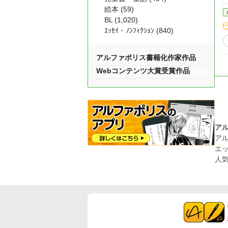
絵本 (59)
BL (1,020)
ｴｯｾｲ・ﾉﾝﾌｨｸｼｮﾝ (840)
アルファポリス書籍化作家作品
Webコンテンツ大賞受賞作品
ア
ア
エ
人