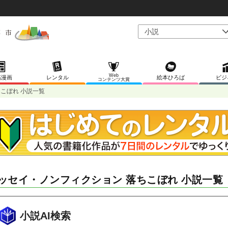
Web
稿漫画
レンタル
絵本ひろば
ビジ
コンテンツ大賞
こぼれ 小説一覧
ッセイ・ノンフィクション 落ちこぼれ 小説一覧
小説AI検索