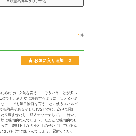
× 検索条件をクリアする
5
件
お気に入り追加
2
のためだけに文句を言う……そういうことが多い
滴1滴でも、みんなに浸透するように、伝えるべき
エネルギ
でも効果があるかもしれないのに。怒りで陰口
病ませたり、双方モヤモヤして。 「嫌い」
無駄に感情的なんでしょう。ただただ感情的なせ
」って、説明下手なのを相手のせいにしているん