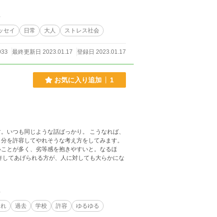
んて……。なんか無駄遣いな気がします。 伝
。1ミリでも伝わったら、「ちょっとできるよ
件
を楽しみには……できないでしょうか。そう思う
より、「仕事できるかできないか」、それが一番
ッセイ
日常
大人
ストレス社会
人を悪人扱いするんでしょう。 ……っ
うやって書いてストレス発散する私の方が、よっ
033
最終更新日 2023.01.17
登録日 2023.01.17
お気に入り追加
1
。いつも同じような話ばっかり。 こうなれば、
自分を許容してやれそうな考え方をしてみます。
いことが多く、劣等感を抱きやすいと。なるほ
件
まれ
過去
学校
許容
ゆるゆる