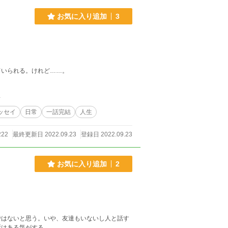
お気に入り追加
3
ていられる。けれど……。
件
ッセイ
日常
一話完結
人生
222
最終更新日 2022.09.23
登録日 2022.09.23
お気に入り追加
2
ではないと思う。いや、友達もいないし人と話す
所はある気がする。