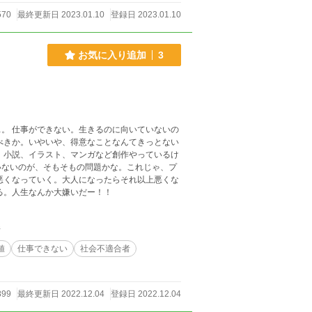
570
最終更新日 2023.01.10
登録日 2023.01.10
お気に入り追加
3
。 仕事ができない。生きるのに向いていないの
べきか。いやいや、得意なことなんてきっとない
、小説、イラスト、マンガなど創作やっているけ
いないのが、そもそもの問題かな。これじゃ、プ
悪くなっていく。大人になったらそれ以上悪くな
る。人生なんか大嫌いだー！！
件
値
仕事できない
社会不適合者
899
最終更新日 2022.12.04
登録日 2022.12.04