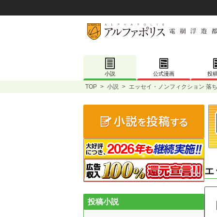
小説
公式漫画
投
TOP
>
小説
>
エッセイ・ノンフィクション 落ち
エ
投稿小説