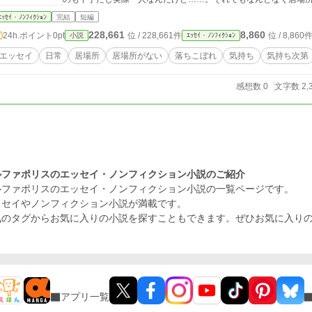
ｴｯｾｲ・ﾉﾝﾌｨｸｼｮﾝ
完結
短編
228,661
8,860
24h.ポイント
0pt
位 / 228,661件
位 / 8,860
小説
ｴｯｾｲ・ﾉﾝﾌｨｸｼｮﾝ
エッセイ
日常
居場所
居場所がない
落ちこぼれ
気持ち
気持ち次第
感想数 0
文字数 2,
ルファポリスのエッセイ・ノンフィクション小説のご紹介
ルファポリスのエッセイ・ノンフィクション小説の一覧ページです。
ッセイやノンフィクション小説が満載です。
気のタグからお気に入りの小説を探すこともできます。ぜひお気に入り
アプリ一覧