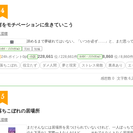
4
何をモチベーションに生きていこう
月澄狸
諦めるまで夢破れてはいない。「いつか必ず……」と、まだ思っ
ｴｯｾｲ・ﾉﾝﾌｨｸｼｮﾝ
完結
短編
228,661
8,860
24h.ポイント
0pt
位 / 228,661件
位 / 8,860
小説
ｴｯｾｲ・ﾉﾝﾌｨｸｼｮﾝ
落ちこぼれ
役立たず
ダメ人間
夢と現実
ストレス発散
裏表あり
エ
感想数 0
文字数 6,
5
落ちこぼれの居場所
月澄狸
まだそんなには居場所を見つけられていないけれど、一人ぼっち
のも下手だし実際一人なんだけど……。それでもなんとなく居場