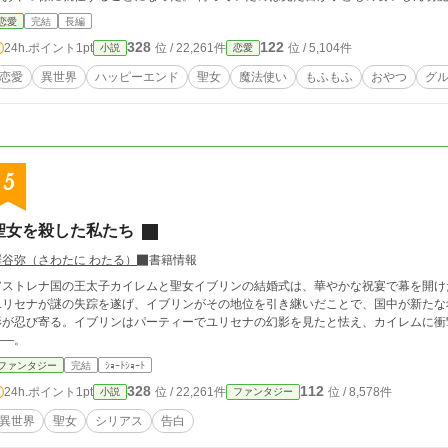
（？）ばかり。 最初は冷たかった魔法使いのタイランも、次第に態度が変化していき....
恋愛
完結
長編
くらいする」 一方で、メイリーンが去った人間界では予想のつかないことが起きていた！？ ーーこれは捨てられた聖女が自
328
122
24h.ポイント
1pt
位 / 22,261件
位 / 5,104件
小説
恋愛
分の居場所を見つけるお話である。
恋愛
異世界
ハッピーエンド
聖女
魔法使い
もふもふ
おやつ
グ
5
聖女を殺した私たち
澤谷弥（さわたに わたる）
書籍情報
アストレナ国の王太子カイレムと聖女イブリンの結婚式は、華やかな祝宴で幕を開け
ユリセナが謎の失踪を遂げ、イブリンがその地位を引き継いだことで、国中が新たな
影が忍び寄る。イブリンはパーティーでユリセナの幻影を見たと怯え、カイレムに衝
――。
ファンタジー
完結
ｼｮｰﾄｼｮｰﾄ
328
112
24h.ポイント
1pt
位 / 22,261件
位 / 8,578件
小説
ファンタジー
異世界
聖女
シリアス
告白