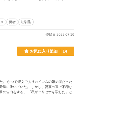
.。 「ただのアイスクリームの礼だ！.....俺だ
ルメ
勇者
幼馴染
登録日 2022.07.16
お気に入り追加
14
た。 かつて聖女でありカイレムの婚約者だった
希望に沸いていた。 しかし、祝宴の裏で不穏な
撃の告白をする。 「私がユリセナを殺した」と