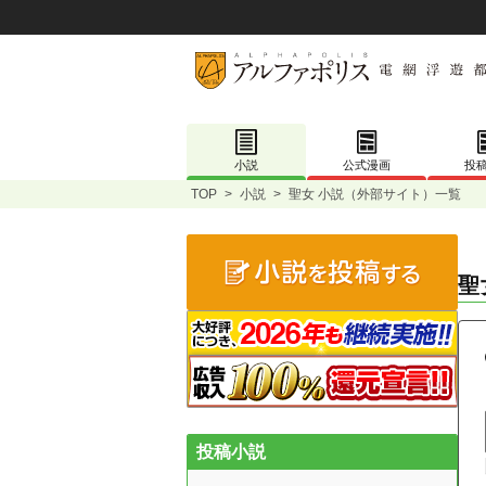
小説
公式漫画
投
TOP
>
小説
>
聖女 小説（外部サイト）一覧
聖
投稿小説