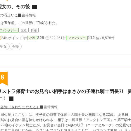
聖女の、その後
六つ花えいこ
書籍情報
私は五年前、この世界に“召喚”された。
ファンタジー
完結
長編
328
112
24h.ポイント
1pt
位 / 22,261件
位 / 8,578件
小説
ファンタジー
聖女
召喚
8
リストラ保育士のお見合い相手はまさかの子連れ騎士団長?! 
す！
澤谷弥（さわたに わたる）
書籍情報
内田心菜（ここな）は、少子化の影響で保育士の職を失い無職になる22歳。 ある日
突然のお見合い話を持ちかけられる。 相手は、異世界「アンクトン王国」の第三騎
つ29歳のイケメン騎士だが、お見合い当日に4歳の双子（ニーナとルーク）の父親で
異世界に戸惑いながら、心菜はセブランと向き合うことに。 セブランの礼儀正しさ