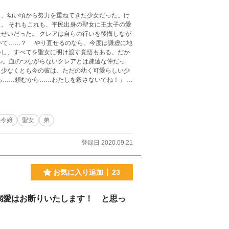
く、幼い頃から努力を重ねてきた少女だった。け
子の愛
らの行いを後悔しなが
ら、今度は謙虚に地
いし、すべてを聖女に明け渡す覚悟もある。だか
、少なくとも今の彼は、ただの幼く可愛らしい少
する未来を回避できると信じて。 ところ
……。そして、クレアもだんだん弟のことが可愛
役令嬢
聖女
弟
登録日 2020.09.21
お気に入り追加
23
溺愛はお断りいたします！ と思っ