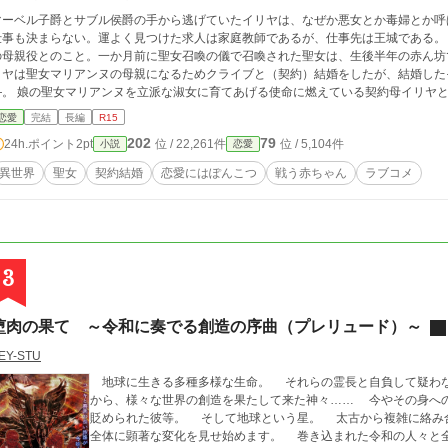
マーベル子爵とサブル侯爵の手から逃げていたイリヤは、なぜか悪女とか毒婦とか呼
仕事も決まらない。運よく見つけた求人は家庭教師であるが、仕事先は王城である。
の母親役とのこと。一か月前に聖女召喚の儀で召喚された聖女は、生後半年の赤ん坊
リヤは聖女マリアンヌの母親になるためクライブと（契約）結婚をしたが、結婚した
―。 娘の聖女マリアンヌを立派な淑女に育てあげる使命に燃えている契約母イリヤ
ブのちょっとずれている（契約）結婚、そして聖女マリアンヌの成長の物語。
恋愛
完結
長編
R15
202
79
24h.ポイント
2pt
位 / 22,261件
位 / 5,104件
小説
恋愛
異世界
聖女
契約結婚
恋愛にはぽんこつ
戦う赤ちゃん
ラブコメ
3
堕肉の果て ～令和に奏でる創造の序曲（プレリュード）～
EY-STU
地球に生きる多種多様な生命。 それらの霊長と自負して疑わ
から、様々な世界の創造を果たして来た神々…… 今やその身へ
貶められた彼等。 そして地球という星。 太古から複雑に絡み合った運命に起因する滅びは現代になってこの星
全体に顕著な変化を見せ始めます。 巻き込まれた令和の人々と全生物、そして忘れ去られていた神々、悪魔が力