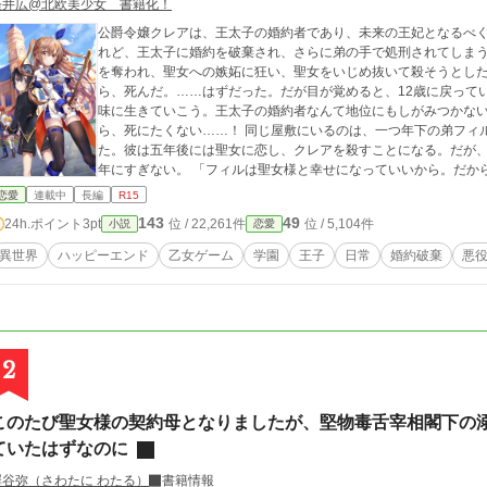
軽井広@北欧美少女 書籍化！
公爵令嬢クレアは、王太子の婚約者であり、未来の王妃となるべ
れど、王太子に婚約を破棄され、さらに弟の手で処刑されてしまう。 それもこれも、平民出身の聖女に王太
を奪われ、聖女への嫉妬に狂い、聖女をいじめ抜いて殺そうとしたせいだった。 クレアは自
ら、死んだ。……はずだった。だが目が覚めると、12歳に戻っていて……？ やり直せるのな
味に生きていこう。王太子の婚約者なんて地位にもしがみつかな
ら、死にたくない……！ 同じ屋敷にいるのは、一つ年下の弟フィル。血のつながらないクレアとは疎遠な仲だっ
た。彼は五年後には聖女に恋し、クレアを殺すことになる。だが
年にすぎない。 「フィルは聖女様と幸せになっていいから。だから……頼むから……わたしを殺さないでね！」
クレアは弟をとにかく甘やかし、恩を売ろうとする。そうすれば、破滅
恋愛
連載中
長編
R15
が、予想に反して、フィルはクレアにめちゃくちゃ懐いてしまい
143
49
24h.ポイント
3pt
位 / 22,261件
位 / 5,104件
小説
恋愛
くなっていき、心から溺愛するようになっていく。 やがてクレアは弟とともに、聖女や王太子たち、そして王国
全体を巻き込みながら、破滅の運命に立ち向かうこととなる。
異世界
ハッピーエンド
乙女ゲーム
学園
王子
日常
婚約破棄
悪
2
このたび聖女様の契約母となりましたが、堅物毒舌宰相閣下の
ていたはずなのに
澤谷弥（さわたに わたる）
書籍情報