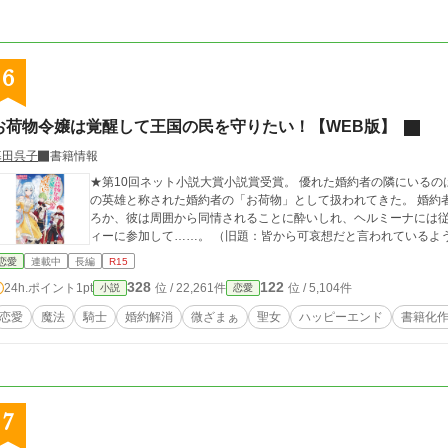
6
お荷物令嬢は覚醒して王国の民を守りたい！【WEB版】
暮田呉子
書籍情報
★第10回ネット小説大賞小説賞受賞。 優れた婚約者の隣にいるのは平凡な自分──。 ヘルミーナは社交界で、一族
の英雄と称された婚約者の「お荷物」として扱われてきた。 婚約
ろか、彼は周囲から同情されることに酔いしれ、ヘルミーナには従
ィーに参加して……。 （旧題：皆から可哀想だと言われているよ
恋愛
連載中
長編
R15
328
122
24h.ポイント
1pt
位 / 22,261件
位 / 5,104件
小説
恋愛
恋愛
魔法
騎士
婚約解消
微ざまぁ
聖女
ハッピーエンド
書籍化
7