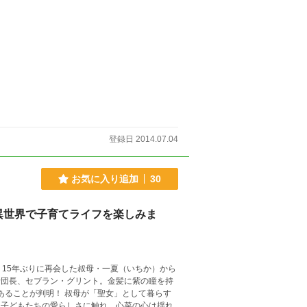
登録日 2014.07.04
お気に入り追加
30
異世界で子育てライフを楽しみま
、15年ぶりに再会した叔母・一夏（いちか）から
士団長、セブラン・グリント。金髪に紫の瞳を持
あることが判明！ 叔母が「聖女」として暮らす
と子どもたちの愛らしさに触れ、心菜の心は揺れ