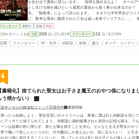
を合わせて運命に逆らいます。 地球を舐めるなよ！ オールアースで立ち向かう戦いです。 果たして、生き
とし生ける物を滅びという最悪の運命から救う事が出来るのか？ 物語の顛末は、全てを見届けようとする謎の存
在、『観察者』によって語られます。 オタクな中年男女がコミカルに、生まれつき脆弱だった小さき者が牧歌的
に、数奇な運命に翻弄された三名は遠い未来でシリアスに…… 物語は令和から始まって数千年以上先まで三部構
成、全六章で紡がれます。 神々とは、悪魔とは、星々の意思とは、そして滅びとは…… この物語は令和から始ま
ファンタジー
連載中
長編
R15
る創世のお話です。 是非お読みいただき、長いお付き合いを頂ければとても幸せです。 どうかよろしくお願い
328
112
24h.ポイント
1pt
位 / 22,261件
位 / 8,578件
小説
ファンタジー
いたします。 ※挿絵が頻繁に差し込まれます。
恋愛
ファンタジー
SF・化学
幼馴染
冒険
魔王
ギャグ・コメディ
4
【書籍化】捨てられた聖女はお子さま魔王のおやつ係になりま
もう焼かない）
斯波＠ジゼルの錬金飴コミック②発売中
書籍情報
「帰ったら結婚しよう」 聖女見習いのメイリーンは、勇者に選ばれた幼馴染を信じ
にアッサリと捨てられてしまう。 幼馴染に婚約破棄された前世の記憶も蘇る。でも、前に進むしかない
リーンは故郷の村に帰らず、新たな職を探すことを決心。そんなとき元大聖女のオリ
界で働いて欲しいというのだ。付与魔法しか使えないが、役に立ちたい！ と引き受ける。 転移した先の魔界で、な
のおやつ係に就任することになった。 待っていたのは見た目が子どもの食いしん坊