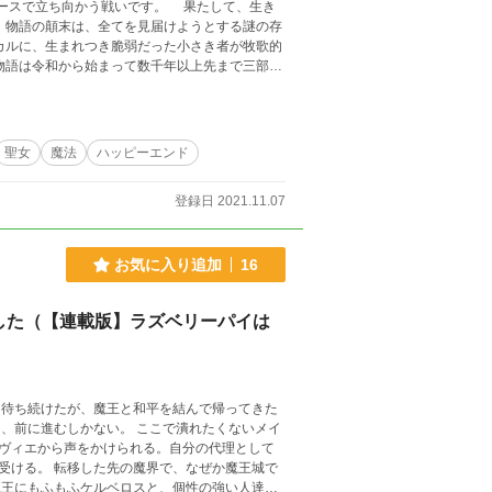
聖女
魔法
ハッピーエンド
登録日 2021.11.07
お気に入り追加
16
した（【連載版】ラズベリーパイは
て待ち続けたが、魔王と和平を結んで帰ってきた
。 ここで潰れたくないメイ
ヴィエから声をかけられる。自分の代理として
ぜか魔王城で
魔王にもふもふケルベロスと、個性の強い人達