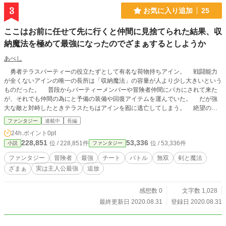
視点 となります。
3
お気に入り追加
25
ここはお前に任せて先に行くと仲間に見捨てられた結果、収
納魔法を極めて最強になったのでざまぁするとしようか
あべし
勇者テラスパーティーの役立たずとして有名な荷物持ちアイン。 戦闘能力
が全くないアインの唯一の長所は「収納魔法」の容量が人より少し大きいという
ものだった。 普段からパーティーメンバーや冒険者仲間にバカにされて来た
が、それでも仲間の為にと予備の装備や回復アイテムを運んでいた。 だが強
大な敵と対峙したときテラスたちはアインを囮に逃亡してしまう。 絶望の
中、懸命にモンスターと戦うアインはいつの間にかモンスターよりも強くなって
ファンタジー
連載中
長編
しまっていた。 その結果―― 「燃やし尽くせ！ ファイアボール！」 「収納
24h.ポイント
0pt
魔法」 「オ、オレのファイヤーボールが収納された！？」 「どけっ！ 我が伝
228,851
53,336
位 / 228,851件
位 / 53,336件
小説
ファンタジー
家の宝刀の切れ味を受けてみよ！ 一の太刀！ 空刃！」 「人のいる場所で剣
を振り回すものじゃない。これも収納魔法」 「おぃぃぃいいいいい！ 剣返せ
ファンタジー
冒険者
最強
チート
バトル
無双
剣と魔法
よ！ 伝家の宝刀ぉぉおおおお！」 これは勇者よりも剣聖よりも賢者よりも
ざまぁ
実は主人公最強
追放
強くなってしまった、ただの「荷物持ち」の話である。
感想数 0
文字数 1,028
最終更新日 2020.08.31
登録日 2020.08.31