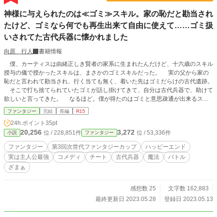
配信が大ゴケしてしまう。 やがて無名だった荷物持ちの拳児は世界中から絶
神様に与えられたのは≪ゴミ≫スキル。家の恥だと勘当され
賛されるほどの探索配信者となり、拳児をクビにして追放した草薙数馬たちは死
ぬこと以上の地獄をみることになる。 これは現代ダンジョン配信界に激震が
たけど、ゴミなら何でも再生出来て自由に使えて……ゴミ扱
走った、伝説の英雄配信者の比類なき誕生譚――。
いされてた古代兵器に懐かれました
向原 行人
書籍情報
僕、カーティスは由緒正しき賢者の家系に生まれたんだけど、十六歳のスキル
授与の儀で授かったスキルは、まさかのゴミスキルだった。 実の父から家の
恥だと言われて勘当され、行く当ても無く、着いた先はゴミだらけの古代遺跡。
そこで打ち捨てられていたゴミが話し掛けてきて、自分は古代兵器で、助けて
欲しいと言ってきた。 なるほど。僕が得たのはゴミと意思疎通が出来るスキ
ルなんだ……って、嬉しくないっ！ そんな事を思いながらも、話し込んでし
ファンタジー
完結
長編
R15
まったし、連れて行ってあげる事に。 だけど、僕はただゴミに協力している
24h.ポイント
35pt
だけなのに、どこかの国の騎士に襲われたり、変な魔法使いに絡まれたり、僕を
20,256
3,272
位 / 228,851件
位 / 53,336件
小説
ファンタジー
家から追い出した父や弟が現れたり。 どうして皆、ゴミが欲しいの！？
……って、あれ？ いつの間にかゴミスキルが成長して、ゴミの修理が出来る様
ファンタジー
第3回次世代ファンタジーカップ
ハッピーエンド
になっていた。 一先ず、いつも一緒に居るゴミを修理してあげたら、見知ら
実は主人公最強
コメディ
チート
古代兵器
魔法
バトル
ぬ銀髪美少女が居て……って、どういう事！？ え、こっちが本当の姿なの！？
ざまぁ
……とりあえず服を着てっ！ 僕を命の恩人だって言うのはさておき、ご奉
仕するっていうのはどういう事……え！？ ちょっと待って！ それくらい自分
で出来るからっ！ それから、銀髪美少女の元仲間だという古代兵器と呼ばれ
感想数 25
文字数 162,883
る美少女たちに狙われ、返り討ちにして、可哀想だから修理してあげたら……僕
最終更新日 2023.05.28
登録日 2023.05.13
についてくるって！？ 待って！ 僕に奉仕する順番でケンカするとか、訳が
分かんないよっ！ ※第○話：主人公視点 挿話○：タイトルに書かれたキャラの