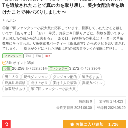
Tを追放されたことで真の力を取り戻し、美少女配信者を助
けたことで神バズりしました〜
ともボン
◎第17回ファンタジー小説大賞に応募しています。投票していただけると嬉し
いです 【あらすじ】 「おい、拳児。お前は今日限りクビだ。荷物を置いてさっ
さと俺たちの前から消え失せろ」 ある日、荷物持ちの拳児はリーダーの草薙
数馬にそう言われ、C級探索者パーティー【疾風迅雷】からのクビを言い渡され
てしまう。 拳児がクビにされた理由はPTの探索者ランクがB級に昇格し、ダ
ンジョン内で専用カメラを使っての配信活動がダンジョン協会から認可されると
ファンタジー
完結
長編
R15
草薙数馬が確信したからだ。 そうなると【疾風迅雷】は顔出しで探索配信活
24h.ポイント
35pt
動をすることになるので、草薙数馬は身元不明で記憶喪失だった拳児の存在自体
20,256
3,272
位 / 228,851件
位 / 53,336件
小説
ファンタジー
が自分たちの今後の活動に支障が出ると考えたのである。 もちろん、拳児は
クビを撤回するように草薙数馬に懇願した。 だが草薙数馬と他のメンバーた
男主人公
現代ダンジョン
ダンジョン配信
追放ざまぁ
ちは聞く耳を持たず、それどころか日頃からの鬱憤を晴らすように拳児に暴力を
逆異世界転移
成り上がり
実は主人公最強
異能力バトル
働いてダンジョン内に置き去りにしてしまう。 しかし、このときの草薙数馬
無双配信あり
第17回ファンタジー小説大賞
たちは知らなかった。 実は今まで自分たちが屈強な魔物を倒せていたのは、
拳児の秘められた力のおかげだったことに。 そんな拳児は追放されたあとに
秘められていた自分の真の力を取り戻し、しかもダンジョン協会の会長の孫でイ
感想数 0
文字数 274,423
ンフルエンサーのA級探索配信者の少女を助けたことで人生が一変。 上位探索
最終更新日 2024.09.30
登録日 2024.08.29
者でも倒すのが困難なイレギュラーと呼ばれる魔物たちを打ち倒し、自身もダン
ジョン協会からのサポートを受けて配信活動を始めたことで空前絶後の神バズり
をする。 一方の拳児をクビにして最悪な行いをした草薙数馬たちはB級探索配
2
お気に入り追加
1,726
信者となったものの、これまで簡単に倒せていた低級の魔物も倒せなくなって初