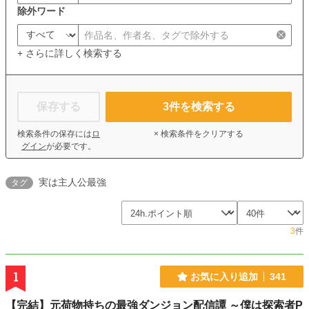
除外ワード
+ さらに詳しく検索する
保存する
3
件を検索する
検索条件の保存には
ロ
× 検索条件をクリアする
グイン
が必要です。
実は主人公最強
タグ
3
件
1
お気に入り追加
341
【完結】元荷物持ちの最強ダンジョン配信譚 ～僕は探索者P