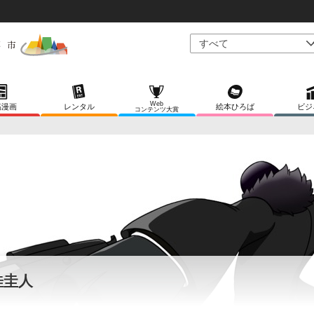
Web
稿漫画
レンタル
絵本ひろば
ビジ
コンテンツ大賞
桂圭人