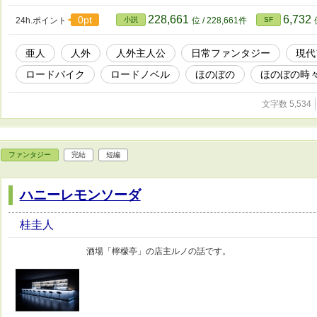
228,661
6,732
0pt
24h.ポイント
小説
位 / 228,661件
SF
亜人
人外
人外主人公
日常ファンタジー
現代
ロードバイク
ロードノベル
ほのぼの
ほのぼの時
文字数 5,534
ファンタジー
完結
短編
ハニーレモンソーダ
桂圭人
酒場「檸檬亭」の店主ルノの話です。