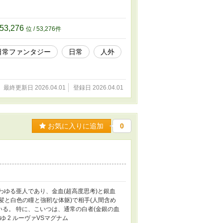
53,276
位 / 53,276件
日常ファンタジー
日常
人外
最終更新日 2026.04.01
登録日 2026.04.01
お気に入りに追加
0
わゆる亜人であり、金血(超高度思考)と銀血
い髪と白色の瞳と強靭な体躯)で相手(人間含め
いる。 特に、こいつは、通常の白者(金銀の血
ゆ 2 ルーヴァVSマグナム