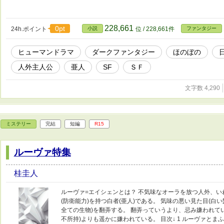
228,661
0pt
24h.ポイント
小説
位 / 228,661件
ファンタジー
ヒューマンドラマ
ダークファンタジー
ほのぼの
人外主人公
亜人
SF
ＳＦ
文字数 4,290
ミステリー
完結
短編
R15
ルーヴァ特集
桂圭人
ルーヴァ=エイシェンとは？ 不気味なオーラを放つ人外、い
(防衛能力)を持つ白者(亜人)である。 気味の悪い見た目(白
全ての生物)を翻弄する。 翻弄っていうより、忌み嫌われて
不所持)よりも遥かに嫌われている。 目次↓ 1 ルーヴァとまふ