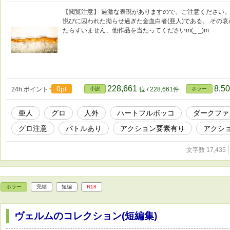
【閲覧注意】 過激な表現がありますので、ご注意ください。
悦びに囚われた拗らせ過ぎた金血白者(亜人)である。 その
たらすいません、他作品を当たってくださいm(_ _)m
228,661
8,5
0pt
24h.ポイント
小説
位 / 228,661件
ホラー
亜人
グロ
人外
ハートフルボッコ
ダークファ
グロ注意
バトルあり
アクション要素有り
アクシ
文字数 17,435
ホラー
完結
短編
R18
ヴェルムのコレクション(短編集)