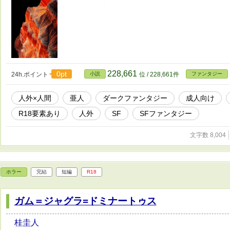
228,661
0pt
24h.ポイント
小説
位 / 228,661件
ファンタジー
人外×人間
亜人
ダークファンタジー
成人向け
R18要素あり
人外
SF
SFファンタジー
文字数 8,004
ホラー
完結
短編
R18
ガム＝ジャグラ=ドミナートゥス
桂圭人