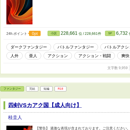
228,661
6,732
0pt
24h.ポイント
小説
位 / 228,661件
SF
ダークファンタジー
バトルファンタジー
バトルアクシ
人外
亜人
アクション
アクション・戦闘
爽快
文字数 9,959
ファンタジー
完結
短編
R18
四剣VSカアク国【成人向け】
桂圭人
【警告】 過激な表現が含まれております。ご注意ください。