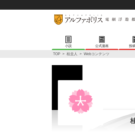
小説
公式漫画
投
TOP
>
桂圭人
>
Webコンテンツ