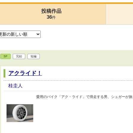
投稿作品
36
件
SF
完結
短編
アクライド！
桂圭人
愛用のバイク「アク・ライド」で滑走する男、シュガーが旅