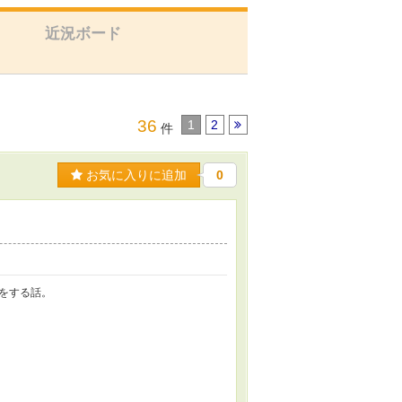
近況ボード
36
1
2
件
お気に入りに追加
0
をする話。