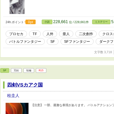
228,661
5
0pt
24h.ポイント
小説
位 / 228,661件
ミステリー
プロセカ
TF
人外
亜人
二次創作
クロス
バトルファンタジー
SF
SFファンタジー
ダークフ
文字数 3,718
SF
完結
短編
R15
四剣VSカアク国
桂圭人
【注意】 一部、過激な表現があります。 バトルアクション