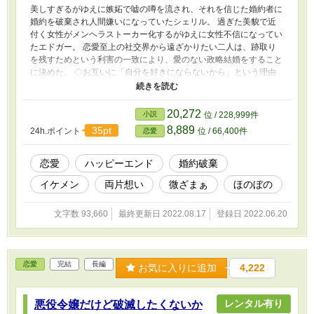
美しすぎるがゆえに嫉妬で嘘の噂を流され、それを信じた婚約者に
婚約を破棄され人間嫌いになっていたシェリル。 過ぎた美貌で近
付く女性がメンヘラストーカー化するがゆえに女性不信になってい
たエドガー。 恋愛至上の社交界から遠ざかりたい二人は、跡取り
を残すためという利害の一致により、愛のない政略結婚をすること
に決めた。 ◇お互いに「自分を好きにならないから」という理由
で結婚した相手を好きになってしまい、夫婦なのに想いを伝えられ
ずにいる両片想いのお話です。 ※やや同性愛表現があります。
20,272
小説
位 / 228,999件
8,889
35pt
24h.ポイント
位 / 66,400件
恋愛
恋愛
ハッピーエンド
婚約破棄
イケメン
両片想い
微ざまぁ
ほのぼの
文字数 93,660
最終更新日 2022.08.17
登録日 2022.06.20
恋愛
完結
長編
お気に入りに追加
4,222
レンタル有り
悪役令嬢だけど破滅したくないか