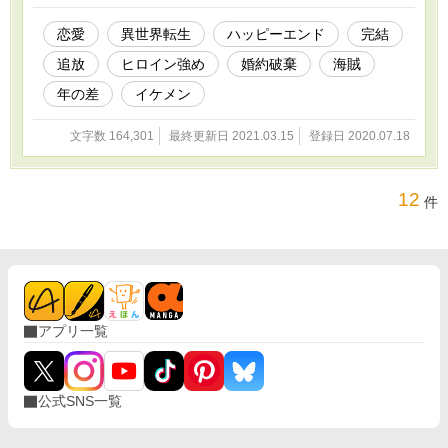
び暮らせて、その上無駄に鍛えた剣の腕も活かせそう。 これって
もう海賊として生きた方が楽しいのでは？ そう気付いてレジーナ
恋愛
異世界転生
ハッピーエンド
完結
は海賊として生きることにした。
追放
ヒロイン強め
婚約破棄
海賊
年の差
イケメン
文字数 164,301
最終更新日 2021.03.15
登録日 2020.07.18
12
件
アプリ一覧
公式SNS一覧