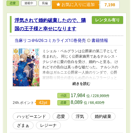
恋愛
連載中
長編
お気に入りに追加
7,198
レンタル有り
浮気されて婚約破棄したので、隣
国の王子様と幸せになります
当麻リコ＠6/26コミカライズ1⃣巻発売
書籍情報
ミシェル・ペルグランは公爵家の第二子として
生まれた。 同じく公爵家嫡男であるナルシス・
クレジオに愛の告白を受け、婚約へと至る。 け
れどその告白は真っ赤な嘘だった。 ナルシスの
本命はガルニエ公爵家一人娘のリンダで、公爵
家跡取り同士の道ならぬ恋のカムフラージュと
して使われたらしい。 「誰がお前のようなつま
らない女を本気で好きになどなるか」 「あんた
みたいな冴えない女にナルシスはもったいない
17,984
小説
位 / 228,999件
わ」 浮気現場を目撃してしまったミシェルに、
8,089
42pt
24h.ポイント
位 / 66,400件
恋愛
ナルシスとリンダは開き直り嘲笑うように言っ
た。 「そうね。私も、あなたみたいな低能とは
合わないと思っていたところ」 にっこり笑って
ハッピーエンド
恋愛
浮気
婚約破棄
ミシェルは言う。 地味で真面目な彼女を侮って
ざまぁ
レジーナ
いた二人は驚愕した。 本来とても気の強いミシ
ェルは、嫁の貰い手がなくなると両親に言われ