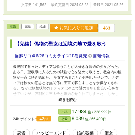
家族以外には猫をかぶっていた。 どうせ婚約は
文字数 141,562
最終更新日 2024.03.28
登録日 2021.05.26
解消、傷物扱いされてロクな嫁入り先も見つか
らない。 そう気付いて自ら本性を露呈させるこ
とにしたのだ。 婚約破棄のために二人の関係を
白日の下に晒したら、隣国の末王子と婚約して
恋愛
完結
短編
お気に入りに追加
463
いたらしいリンダまで婚約破棄になったらし
い。 自邸の庭園でひとり密かに祝杯を上げるミ
シェルのもとに、一人の青年が迷い込む。 すっ
【完結】偽物の聖女は辺境の地で愛を歌う
かり出来上がった彼女は、彼の素性も聞かずに
付き合わせることにした。 それがリンダの元婚
当麻リコ＠6/26コミカライズ1⃣巻発売
書籍情報
約者だとも知らずに。 ※架空の世界の架空の国
のお話です。 ※ヒロインが酔っぱらっているシ
孤児院で育ったナディアは歌うことが大好きな普通の少女だった。
ーンが多いです。
ある日、聖歌隊に入るための試験で心を込めて歌うと、教会内の植
物が一斉に咲き始めた。 聖女であることが判明したせいで、ナデ
ィアは彼女の意思とは無関係に王宮で暮らすことを余儀なくされ
る。 なかば軟禁状態のナディアはそこで謎の青年と出会い心を寄
せていくが、強制的に王太子と婚約させられてしまった。 しかし
すべてを諦め参加した婚約披露パーティーの当日、ナディアは聖女
なんかではなく偽物だと告発する者が現れて――。 籠の鳥だった
聖女が偽聖女と貶められ、王子との婚約を破棄されてようやく自由
17,984
小説
位 / 228,999件
に生きられるようになるお話です。
8,089
42pt
24h.ポイント
位 / 66,400件
恋愛
恋愛
ハッピーエンド
婚約破棄
聖女