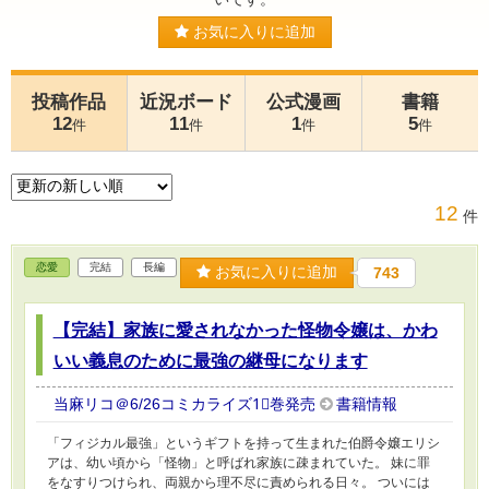
お気に入りに追加
投稿作品
近況ボード
公式漫画
書籍
12
11
1
5
件
件
件
件
12
件
恋愛
完結
長編
お気に入りに追加
743
【完結】家族に愛されなかった怪物令嬢は、かわ
いい義息のために最強の継母になります
当麻リコ＠6/26コミカライズ1⃣巻発売
書籍情報
「フィジカル最強」というギフトを持って生まれた伯爵令嬢エリシ
アは、幼い頃から「怪物」と呼ばれ家族に疎まれていた。 妹に罪
をなすりつけられ、両親から理不尽に責められる日々。 ついには