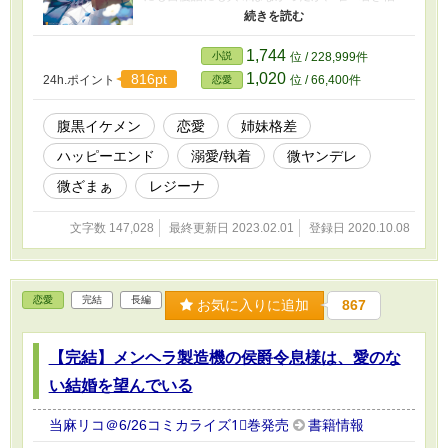
爵の名前だけはなぜかずっと記憶に残ってい
た。 出会いもないまま二十歳を過ぎた頃、妹の
代理でたまたま参加したパーティでその若き伯
1,744
小説
位 / 228,999件
爵、ジェレミー・オーウェンと出会うことでユ
1,020
816pt
24h.ポイント
位 / 66,400件
恋愛
リアの人生は大きく変わり始めた。
腹黒イケメン
恋愛
姉妹格差
ハッピーエンド
溺愛/執着
微ヤンデレ
微ざまぁ
レジーナ
文字数 147,028
最終更新日 2023.02.01
登録日 2020.10.08
恋愛
完結
長編
お気に入りに追加
867
【完結】メンヘラ製造機の侯爵令息様は、愛のな
い結婚を望んでいる
当麻リコ＠6/26コミカライズ1⃣巻発売
書籍情報