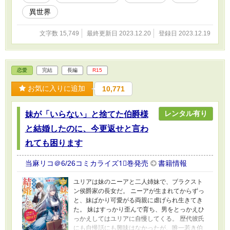
異世界
文字数 15,749
最終更新日 2023.12.20
登録日 2023.12.19
恋愛
完結
長編
R15
お気に入りに追加
10,771
レンタル有り
妹が「いらない」と捨てた伯爵様
と結婚したのに、今更返せと言わ
れても困ります
当麻リコ＠6/26コミカライズ1⃣巻発売
書籍情報
ユリアは妹のニーアと二人姉妹で、ブラクスト
ン侯爵家の長女だ。 ニーアが生まれてからずっ
と、妹ばかり可愛がる両親に虐げられ生きてき
た。 妹はすっかり歪んで育ち、男をとっかえひ
っかえしてはユリアに自慢してくる。 歴代彼氏
にも自慢話にも興味はなかったが、唯一若き伯