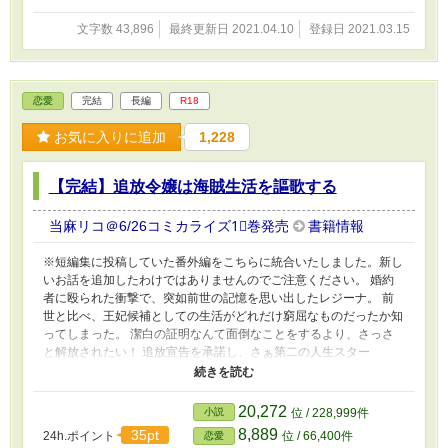
文字数 43,896
最終更新日 2021.04.10
登録日 2021.03.15
恋愛
完結
長編
R18
お気に入りに追加
1,228
【完結】追放令嬢は海賊生活を謳歌する
当麻リコ＠6/26コミカライズ1⃣巻発売
書籍情報
※短編集に投稿していた番外編をこちらに統合いたしました。新し
いお話を追加したわけではありませんのでご注意ください。 婚約
者に殴られた衝撃で、突如前世の記憶を思い出したレジーナ。 前
世と比べ、王妃候補としての生活がどれだけ窮屈なものだったか知
ってしまった。 潔白の証明なんて面倒なことをするより、さっさ
と解放されたい！ 追放宣告を承諾し、さぁ第二の人生スター
ト！ と浮かれて海を目指したのも束の間、見知らぬイケメンに拉
致されてしまった。 連れていかれた先はなんと海賊船。 このまま
海賊たちの慰み者になってしまうのか――？ 絶望するレジーナを
20,272
小説
位 / 228,999件
よそに、海賊たちは陽気で親切。 手を出されることもなく、むし
8,889
35pt
24h.ポイント
位 / 66,400件
恋愛
ろ褒められ守られ大事にされるばかり。 王宮暮らしよりも伸び伸