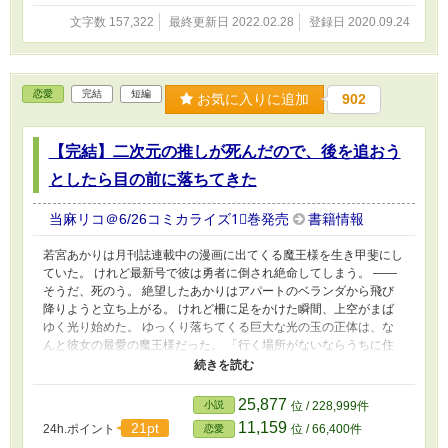
造聖女の、無自覚イチャイチャ恋愛劇。
文字数 157,322
最終更新日 2022.02.28
登録日 2020.09.24
恋愛
完結
短編
お気に入りに追加
902
【完結】二次元の推しが死んだので、後を追おう
としたら目の前に落ちてきた
当麻リコ＠6/26コミカライズ1⃣巻発売
書籍情報
若宮あかりは月刊誌連載中の漫画に出てくる魔王様を生き甲斐にし
ていた。 けれど最新号で彼は勇者に倒され絶命してしまう。 ――
そうだ、死のう。 絶望したあかりはアパートのベランダから飛び
降りようと立ち上がる。 けれど柵に足をかけた瞬間、上空がまば
ゆく光り始めた。 ゆっくり落ちてくる巨大な光の玉の正体は、な
んと彼女の最愛の魔王様だった。 「行く場所がないならうちに住
んでください！」 状況が飲み込めず混乱する魔王様を丸め込み、
あかりと魔王様の同居生活はスタートした。 幸い彼女には魔王様
に貢ぐという名目で貯め込んだ多額の貯金がある。 前の世界のこ
25,877
小説
位 / 228,999件
とを忘れ新しい世界での生活を楽しんでもらうために、彼女は惜し
11,159
21pt
24h.ポイント
位 / 66,400件
恋愛
みなく貯金をつぎ込むことにした。 突如具現化した最推しキャラ