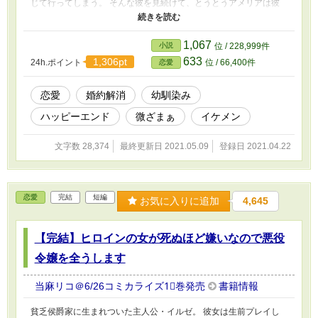
じて行ってしまう。 そんな彼を見続けて、とうとうアメリアは彼
との結婚生活を諦めた。 けれど正式に婚約の解消を求めてミュス
カーの父親に相談すると、少し時間をくれと言って保留にされてし
まう。 仕方なく保留を承知した一ヵ月後、国外視察で家を空けて
1,067
小説
位 / 228,999件
いたミュスカーの兄、アーロンが帰ってきてアメリアにこう告げ
633
1,306pt
24h.ポイント
位 / 66,400件
恋愛
た。 「必ず幸せにすると約束する。どうか俺と結婚して欲しい」
ずっと好きで、けれど他に好きな女性がいるからと諦めていたアー
ロンからの告白に、アメリアは戸惑いながらも頷くことしか出来な
恋愛
婚約解消
幼馴染み
かった。
ハッピーエンド
微ざまぁ
イケメン
文字数 28,374
最終更新日 2021.05.09
登録日 2021.04.22
恋愛
完結
短編
お気に入りに追加
4,645
【完結】ヒロインの女が死ぬほど嫌いなので悪役
令嬢を全うします
当麻リコ＠6/26コミカライズ1⃣巻発売
書籍情報
貧乏侯爵家に生まれついた主人公・イルゼ。 彼女は生前プレイし