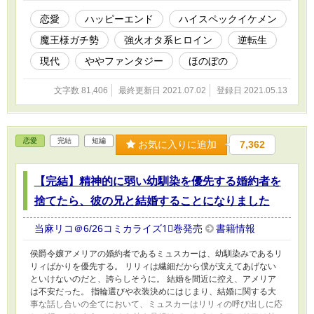
を、好き放題に愛でまくるほのぼのストーリーです。
恋愛
ハッピーエンド
ハイスペックイケメン
魔王様ガチ勢
強火オタ系ヒロイン
逆転生
現代
ややファンタジー
ほのぼの
文字数 81,406
最終更新日 2021.07.02
登録日 2021.05.13
恋愛
完結
短編
お気に入りに追加
7,362
【完結】精神的に弱い幼馴染を優先する婚約者を
捨てたら、彼の兄と結婚することになりました
当麻リコ＠6/26コミカライズ1⃣巻発売
書籍情報
侯爵令嬢アメリアの婚約者であるミュスカーは、幼馴染みであるリ
リィばかりを優先する。 リリィは繊細だから僕が支えてあげない
といけないのだと、誇らしそうに。 結婚を間近に控え、アメリア
は不安だった。 指輪選びや衣装決めにはじまり、結婚に関する大
事な話し合いの全てにおいて、ミュスカーはリリィの呼び出しに応