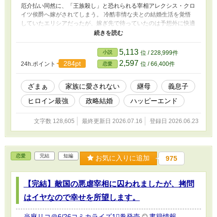
厄介払い同然に、「王族殺し」と恐れられる宰相アレクシス・クロ
イツ侯爵へ嫁がされてしまう。 冷酷非情な夫との結婚生活を覚悟
していたエリシアだったが、嫁ぎ先で待っていたのは予想外に快適
な生活だった。 無愛想だが仕事熱心な夫。 親切な使用人たち。 そ
して――「お前なんか母親と認めない！」と突っかかってくる、義
息子リアム。 最初は距離を置くつもりだったエリシアだが、寂し
5,113
小説
位 / 228,999件
さを隠して強がるリアムを放っておけず、少しずつ交流を深めてい
2,597
284pt
24h.ポイント
位 / 66,400件
恋愛
く。 一方で、エリシアを追い出した実家や王宮では不穏な陰謀が
動き始めていた。 家族に愛されなかった最強令嬢が、初めて大切
な家族を手に入れる――。 これは怪物と呼ばれた令嬢が、最強の
ざまぁ
家族に愛されない
継母
義息子
継母になるまでの物語。
ヒロイン最強
政略結婚
ハッピーエンド
文字数 128,605
最終更新日 2026.07.16
登録日 2026.06.23
恋愛
完結
短編
お気に入りに追加
975
【完結】敵国の悪虐宰相に囚われましたが、拷問
はイヤなので幸せを所望します。
当麻リコ＠6/26コミカライズ1⃣巻発売
書籍情報