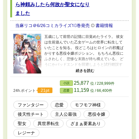
ら神頼みしたら何故か聖女になり
ました
当麻リコ＠6/26コミカライズ1⃣巻発売
書籍情報
五歳にして前世の記憶に目覚めたライラ。 彼女
は生前遊んでいた乙女ゲームの世界に転生して
いたことを知る。 役どころはヒロインの邪魔ば
かりする悪役令嬢ポジション。 もちろん悪役に
ふさわしく、悲惨な末路が待ち構えている。 ど
うにかバッドエンドを回避しようと試行錯誤す
るが、何をやってもゲームの設定からは逃れら
れなかった。 かくなる上は、最終手段の神頼み
しかない。 思いつめたライラは、毎日神殿に通
25,877
小説
位 / 228,999件
い祈りを捧げ続けた。 ヒロインが登場するまで
11,159
21pt
24h.ポイント
位 / 66,400件
恋愛
あとわずか。 切羽詰まった彼女の身に、とんで
もない奇跡が起きた。 一切魔力を持たなかった
彼女に、突如膨大な魔力が宿ったのだ。 呆然と
ファンタジー
恋愛
モフモフ神様
する彼女に、神殿から下された使命は「聖女と
後天性チート
主人公最強
悪役令嬢
して神様のお世話をすること」。 神殿の権力は
強く、侯爵令嬢という高貴な身の上にも関わら
聖女
異世界転生
ざまぁ要素あり
ず問答無用で神殿に住み込むことが決められ
た。 急激に変わり始める運命に、ライラは持ち
レジーナ
前の度胸と能天気さで前向きに挑む。 神様と急