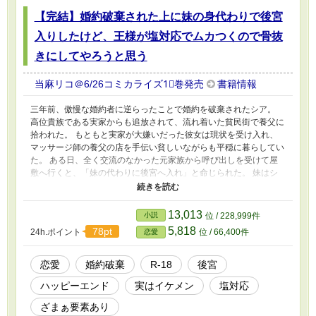
【完結】婚約破棄された上に妹の身代わりで後宮
入りしたけど、王様が塩対応でムカつくので骨抜
きにしてやろうと思う
当麻リコ＠6/26コミカライズ1⃣巻発売
書籍情報
三年前、傲慢な婚約者に逆らったことで婚約を破棄されたシア。
高位貴族である実家からも追放されて、流れ着いた貧民街で養父に
拾われた。 もともと実家が大嫌いだった彼女は現状を受け入れ、
マッサージ師の養父の店を手伝い貧しいながらも平穏に暮らしてい
た。 ある日、全く交流のなかった元家族から呼び出しを受けて屋
敷へ行くと、「妹の代わりに後宮へ入れ」と命じられた。 妹はシ
アの元婚約者との婚約が成立したばかりで、後宮入りなどありえな
いという。 嫌だったが養父を人質に取られてシアは頷くしかなか
った。 後宮初夜、現れた王様は取り付く島もないほどの塩対応
13,013
小説
位 / 228,999件
で、処女だと告げるシアに死ぬほど面倒臭そうなため息をついた
5,818
78pt
24h.ポイント
位 / 66,400件
恋愛
――。 その態度にムカついたシアは、勘当中に養父のもとで鍛え
たマッサージの腕で、王様をメロメロにすることに成功する。 ※
ヒロインの地の文での口が悪めです。 ※やることやっているので
恋愛
婚約破棄
R‐18
後宮
R18設定ですが、エロくはないです。 ※中華風後宮でもなく中世ヨ
ハッピーエンド
実はイケメン
塩対応
ーロッパ風世界観でもなく、どっちも混ざったような架空の世界の
お話です。
ざまぁ要素あり