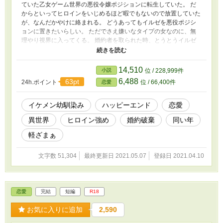
ていた乙女ゲーム世界の悪役令嬢ポジションに転生していた。 だ
からといってヒロインをいじめるほど暇でもないので放置していた
が、なんだかやけに絡まれる。 どうあってもイルゼを悪役ポジシ
ョンに置きたいらしい。 ただでさえ嫌いなタイプの女なのに、無
理やり視界に入ってくる。 婚約者を取られた時、とうとうイルゼ
の堪忍袋の緒が切れた。 よろしい、ならば戦争です。 婚約者は無
能なのでいりませんが、その性根が気に食わない。 私がいじめの
主犯だと言い張るのならそれを全ういたしましょう。 イルゼは幼
14,510
小説
位 / 228,999件
馴染みで従者でもあるヨシュアと共に、真っ向からヒロインの挑戦
6,488
63pt
24h.ポイント
位 / 66,400件
恋愛
を受けることにした。 あざとかわいい系ゆるふわヒロインに、ク
ールビューティ系主人公が嫌味と嘲笑でチクチクやり返すほのぼの
ストーリーです。 ※主人公はほどほどに性格と口が悪いですので
イケメン幼馴染み
ハッピーエンド
恋愛
ご注意ください。 ※ヒロイン（主人公じゃない方）は前世持ちで
異世界
ヒロイン強め
婚約破棄
同い年
はありません。
軽ざまぁ
文字数 51,304
最終更新日 2021.05.07
登録日 2021.04.10
恋愛
完結
短編
R18
お気に入りに追加
2,590