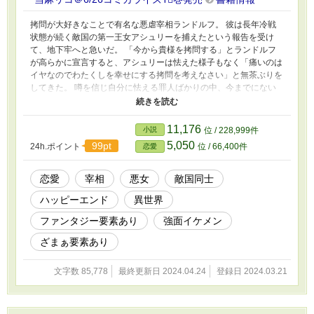
拷問が大好きなことで有名な悪虐宰相ランドルフ。 彼は長年冷戦
状態が続く敵国の第一王女アシュリーを捕えたという報告を受け
て、地下牢へと急いだ。 「今から貴様を拷問する」とランドルフ
が高らかに宣言すると、アシュリーは怯えた様子もなく「痛いのは
イヤなのでわたくしを幸せにする拷問を考えなさい」と無茶ぶりを
してきた。 噂を信じ自分に怯える罪人ばかりの中、今までにない
反応をするアシュリーに好奇心を刺激され、馬鹿馬鹿しいと思いつ
つもランドルフはその提案に乗ることにした。 ※虜囚となっても
マイペースを崩さない王女様と、それに振り回されながらもだんだ
11,176
小説
位 / 228,999件
ん楽しくなってくる宰相が、拷問と称して美味しいものを食べたり
5,050
99pt
24h.ポイント
位 / 66,400件
恋愛
デートしたりするお話です。
恋愛
宰相
悪女
敵国同士
ハッピーエンド
異世界
ファンタジー要素あり
強面イケメン
ざまぁ要素あり
文字数 85,778
最終更新日 2024.04.24
登録日 2024.03.21