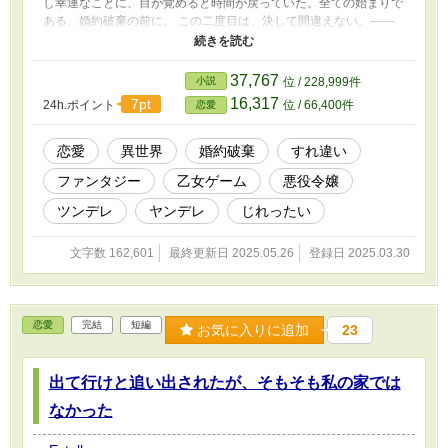
し幸運なことに、目が覚めると時間が戻っていた。全ての始まりで
ある、婚約破棄の前に。 この二度目は、決して間違えない。――
おまえの手は、決して取らない。 そして今度は必ず、『彼』と共
に、幸せで平和な未来へと進むのだ。 「――同盟を組んでくださ
る？」 ――次は、間違えない。 ※強くて一途で独立した女 ※す
37,767
小説
位 / 228,999件
れ違い ※ヒーローの攻略難易度が非常に高い。でも攻略した
16,317
7pt
24h.ポイント
位 / 66,400件
恋愛
ら……。
恋愛
異世界
婚約破棄
すれ違い
ファンタジー
乙女ゲーム
悪役令嬢
ツンデレ
ヤンデレ
じれったい
文字数 162,601
最終更新日 2025.05.26
登録日 2025.03.30
恋愛
完結
短編
お気に入りに追加
23
出て行けと追い出されたが、そもそも私の家では
なかった