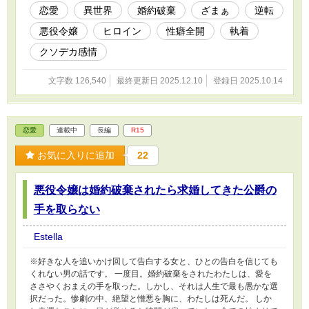
感情持ちです。
恋愛
異世界
婚約破棄
ざまぁ
逆転
悪役令嬢
ヒロイン
性癖全開
執着
クソデカ感情
文字数 126,540
最終更新日 2025.12.10
登録日 2025.10.14
恋愛
連載中
長編
R15
お気に入りに追加
22
悪役令嬢は婚約破棄されたら求婚してきた公爵の
手を取らない
Estella
※好きな人を追いかけ回して告白する女と、ひとの告白を信じても
くれない男の話です。 一度目。婚約破棄をされたわたしは、愛を
ささやくおまえの手を取った。しかし、それは人生で最も愚かな選
択だった。惨劇の中、絶望と憎悪を胸に、わたしは死んだ。 しか