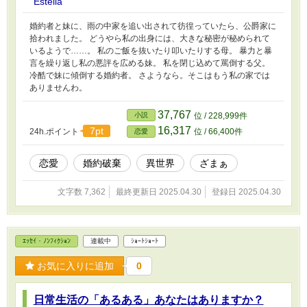
Estella
婚約者と妹に、雨の中家を追い出されて彷徨っていたら、公爵家に
拾われました。 どうやら私の出身には、大きな秘密が秘められて
いるようで……。 私のご飯を抜いたり叩いたりする母。 暴力と暴
言を繰り返し私の悪評を広める妹。 私を閉じ込めて罵倒する父。
冷酷で妹に傾倒する婚約者。 さようなら。そこはもう私の家では
ありませんわ。
37,767
小説
位 / 228,999件
16,317
7pt
24h.ポイント
位 / 66,400件
恋愛
恋愛
婚約破棄
異世界
ざまぁ
文字数 7,362
最終更新日 2025.04.30
登録日 2025.04.30
ｴｯｾｲ・ﾉﾝﾌｨｸｼｮﾝ
連載中
ｼｮｰﾄｼｮｰﾄ
お気に入りに追加
0
日常生活の「あるある」あなたはありますか？