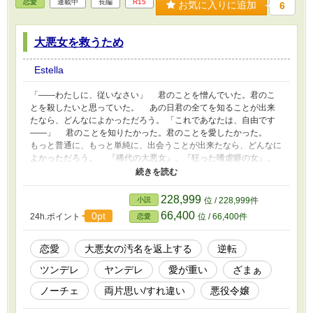
恋愛
連載中
長編
R15
お気に入りに追加
6
大悪女を救うため
Estella
「――わたしに、従いなさい」 君のことを憎んでいた。君のこ
とを殺したいと思っていた。 あの日君の全てを知ることが出来
たなら、どんなによかっただろう。 「これであなたは、自由です
――」 君のことを知りたかった。君のことを愛したかった。
もっと普通に、もっと単純に、出会うことが出来たなら、どんなに
よかっただろう。 『稀代の大悪女』。『狂った嗜虐癖の女』。
『支配と圧迫の権化』。 ――君が悪女ではないことを、今世は
俺が証明してみせる。
228,999
小説
位 / 228,999件
66,400
0pt
24h.ポイント
位 / 66,400件
恋愛
恋愛
大悪女の汚名を返上する
逆転
ツンデレ
ヤンデレ
愛が重い
ざまぁ
ノーチェ
両片思い/すれ違い
悪役令嬢