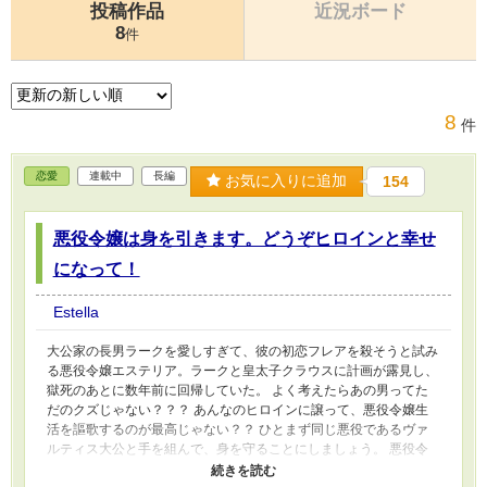
投稿作品
近況ボード
8
件
8
件
恋愛
連載中
長編
お気に入りに追加
154
悪役令嬢は身を引きます。どうぞヒロインと幸せ
になって！
Estella
大公家の長男ラークを愛しすぎて、彼の初恋フレアを殺そうと試み
る悪役令嬢エステリア。ラークと皇太子クラウスに計画が露見し、
獄死のあとに数年前に回帰していた。 よく考えたらあの男ってた
だのクズじゃない？？？ あんなのヒロインに譲って、悪役令嬢生
活を謳歌するのが最高じゃない？？ ひとまず同じ悪役であるヴァ
ルティス大公と手を組んで、身を守ることにしましょう。 悪役令
嬢は身を引くので、どうぞヒロインと幸せになってください。