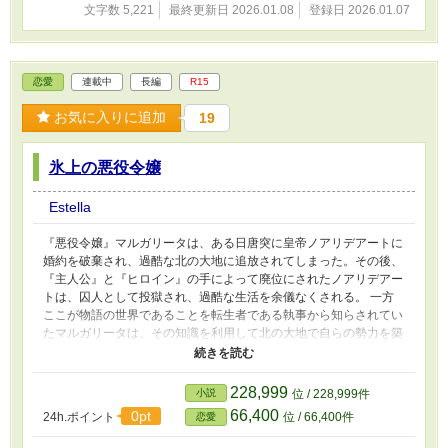
文字数 5,221
最終更新日 2026.01.08
登録日 2026.01.07
恋愛
連載中
長編
R15
お気に入りに追加
19
氷上の悪役令嬢
Estella
『悪役令嬢』マルガリータは、ある日唐突に皇帝ノアリデアートに
婚約を破棄され、過酷な北の大地に追放されてしまった。その後、
『主人公』と『ヒロイン』の手によって廃位にされたノアリデアー
トは、囚人として投獄され、過酷な生活を余儀なくされる。 一方
ここが物語の世界であることを転生者である執事から知らされてい
たマルガリータは、その知識を利用して北の大地で自らの勢力を築
き上げ、密やかに『北境の女王』とまで呼ばれるようになり、半治
外法権が暗黙の了解になるほどの地位をひっそりと確立していた。
完全に立場が逆転した二人の運命は、ある豪雪の日に、偶然にも再
228,999
小説
位 / 228,999件
度交わった。 『囚人』と『女王』。愛憎交わる二人の対立と交
66,400
0pt
24h.ポイント
位 / 66,400件
恋愛
錯。 皇帝ノアリデアートの真意は。元皇帝への復讐と『主人公』
の打倒に踏み切るマルガリータの本心は。 登場人物全員クソデカ