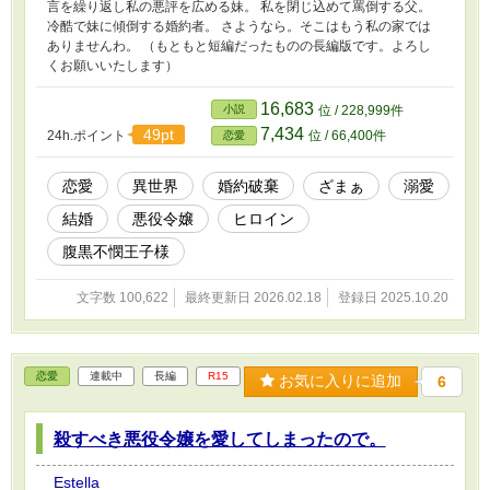
言を繰り返し私の悪評を広める妹。 私を閉じ込めて罵倒する父。
冷酷で妹に傾倒する婚約者。 さようなら。そこはもう私の家では
ありませんわ。 （もともと短編だったものの長編版です。よろし
くお願いいたします）
16,683
小説
位 / 228,999件
7,434
49pt
24h.ポイント
位 / 66,400件
恋愛
恋愛
異世界
婚約破棄
ざまぁ
溺愛
結婚
悪役令嬢
ヒロイン
腹黒不憫王子様
文字数 100,622
最終更新日 2026.02.18
登録日 2025.10.20
恋愛
連載中
長編
R15
お気に入りに追加
6
殺すべき悪役令嬢を愛してしまったので。
Estella