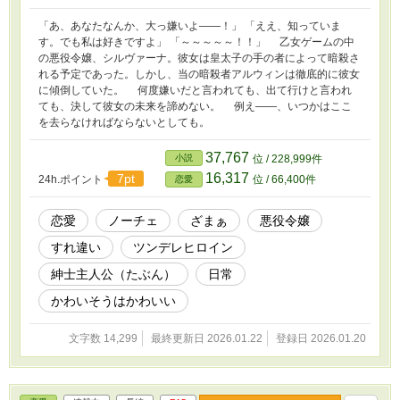
「あ、あなたなんか、大っ嫌いよ――！」 「ええ、知っていま
す。でも私は好きですよ」 「～～～～～！！」 乙女ゲームの中
の悪役令嬢、シルヴァーナ。彼女は皇太子の手の者によって暗殺さ
れる予定であった。しかし、当の暗殺者アルウィンは徹底的に彼女
に傾倒していた。 何度嫌いだと言われても、出て行けと言われ
ても、決して彼女の未来を諦めない。 例え――、いつかはここ
を去らなければならないとしても。
37,767
小説
位 / 228,999件
16,317
7pt
24h.ポイント
位 / 66,400件
恋愛
恋愛
ノーチェ
ざまぁ
悪役令嬢
すれ違い
ツンデレヒロイン
紳士主人公（たぶん）
日常
かわいそうはかわいい
文字数 14,299
最終更新日 2026.01.22
登録日 2026.01.20