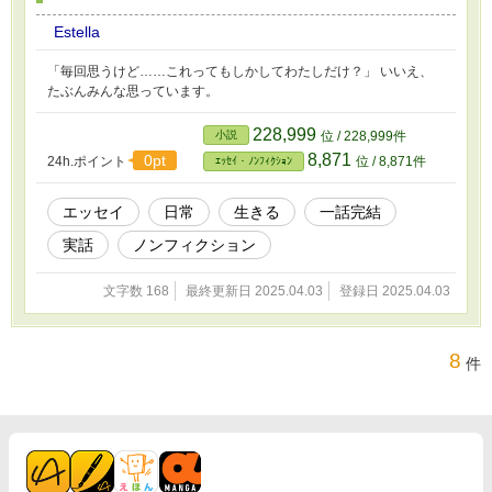
Estella
「毎回思うけど……これってもしかしてわたしだけ？」 いいえ、
たぶんみんな思っています。
228,999
小説
位 / 228,999件
8,871
0pt
24h.ポイント
位 / 8,871件
ｴｯｾｲ・ﾉﾝﾌｨｸｼｮﾝ
エッセイ
日常
生きる
一話完結
実話
ノンフィクション
文字数 168
最終更新日 2025.04.03
登録日 2025.04.03
8
件