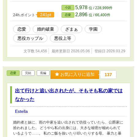
え？ 後悔した？ そんなの知らないわよ。
5,978
小説
位 / 228,999件
2,896
241pt
24h.ポイント
位 / 66,400件
恋愛
恋愛
婚約破棄
ざまぁ
学園
悪役カップル
悪役上等
文字数 54,456
最終更新日 2026.05.06
登録日 2026.03.29
恋愛
完結
長編
お気に入りに追加
137
出て行けと追い出されたが、そもそも私の家では
なかった
Estella
婚約者と妹に、雨の中家を追い出されて彷徨っていたら、公爵家に
拾われました。 どうやら私の出身には、大きな秘密が秘められて
いるようで……。 私のご飯を抜いたり叩いたりする母。 暴力と暴