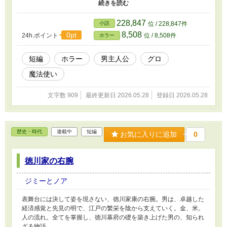
発。それを使って盗みを働くようになる。しかし人々にそのことが
バレてしまい、門番のピーターを川へ落としてしまった。そして夜
中の12時になったが門は閉まらず、ゾンビがたくさん入ってきてゾ
228,847
小説
位 / 228,847件
ンビをくい止めようとするが
8,508
0pt
24h.ポイント
位 / 8,508件
ホラー
短編
ホラー
男主人公
グロ
魔法使い
文字数 909
最終更新日 2026.05.28
登録日 2026.05.28
歴史・時代
連載中
短編
お気に入りに追加
0
徳川家の右腕
ジミーとノア
表舞台には決して姿を現さない、徳川家康の右腕。男は、卓越した
経済感覚と先見の明で、江戸の繁栄を陰から支えていく。金、米。
人の流れ。全てを掌握し、徳川幕府の礎を築き上げた男の、知られ
ざる物語。