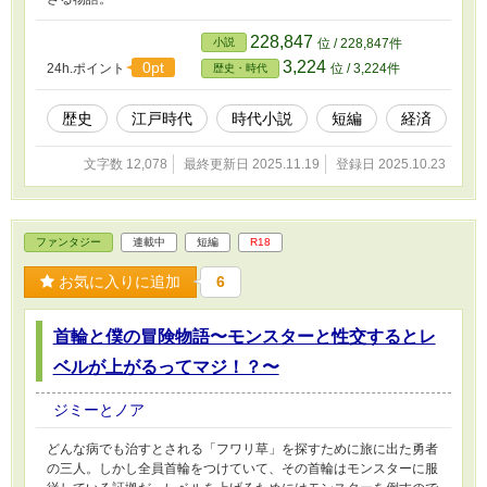
228,847
小説
位 / 228,847件
3,224
0pt
24h.ポイント
位 / 3,224件
歴史・時代
歴史
江戸時代
時代小説
短編
経済
文字数 12,078
最終更新日 2025.11.19
登録日 2025.10.23
ファンタジー
連載中
短編
R18
お気に入りに追加
6
首輪と僕の冒険物語〜モンスターと性交するとレ
ベルが上がるってマジ！？〜
ジミーとノア
どんな病でも治すとされる「フワリ草」を探すために旅に出た勇者
の三人。しかし全員首輪をつけていて、その首輪はモンスターに服