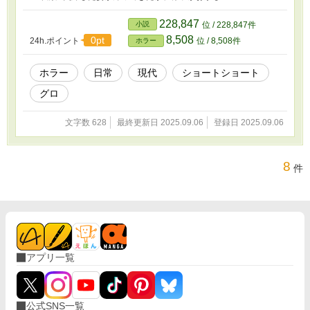
228,847
小説
位 / 228,847件
8,508
0pt
24h.ポイント
位 / 8,508件
ホラー
ホラー
日常
現代
ショートショート
グロ
文字数 628
最終更新日 2025.09.06
登録日 2025.09.06
8
件
アプリ一覧
公式SNS一覧