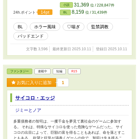
31,369
小説
位 / 228,847件
8,159
14pt
24h.ポイント
位 / 31,439件
BL
BL
ホラー風味
♡喘ぎ
監禁調教
バッドエンド
文字数 3,596
最終更新日 2025.10.11
登録日 2025.10.11
ファンタジー
連載中
短編
R15
お気に入りに追加
1
サイコロ・エッジ
ジミーとノア
多重債務者の智司は、一攫千金を夢見て裏社会のゲームに参加す
る。 それは、特殊なサイコロを使った危険なゲームだった。 サイ
コロの出目によって、巨額の富を得ることもあれば、命を落とすこ
ともある。 欲望と狂気が渦巻くゲームの中で、智司は生き残るこ