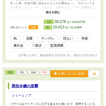
失った男。狂気の愛に囚われたセシルの運命は──。 ※がついてる
のがR18。ただエッチしてるだけ。九割がエロ。マフィア要素ほと
んどない。終わり方はバッドエンドです。あまり良い終わり方はし
ません
38,278
小説
位 / 228,847件
10,413
7pt
24h.ポイント
位 / 31,439件
BL
BL
溺愛
ヤンデレ
切ない
拘束
裏社会
♡喘ぎ
監禁調教
文字数 11,851
最終更新日 2025.09.20
登録日 2025.09.13
恋愛
完結
短編
R15
お気に入りに追加
12
悪役令嬢の逆襲
ジミーとノア
イザベルはマリアンヌに王子を盗まれた腹いせで、復讐することを