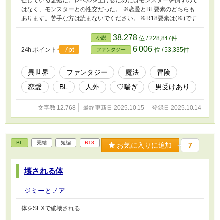
従している証拠だ。レベルを上げるためにはモンスターを倒すので
はなく、モンスターとの性交だった。 ※恋愛とBL要素のどちらも
あります。苦手な方は読まないでください。 ※R18要素は(※)です
38,278
小説
位 / 228,847件
6,006
7pt
24h.ポイント
位 / 53,335件
ファンタジー
異世界
ファンタジー
魔法
冒険
恋愛
BL
人外
♡喘ぎ
男受けあり
文字数 12,768
最終更新日 2025.10.15
登録日 2025.10.14
BL
完結
短編
R18
お気に入りに追加
7
壊される体
ジミーとノア
体をSEXで破壊される