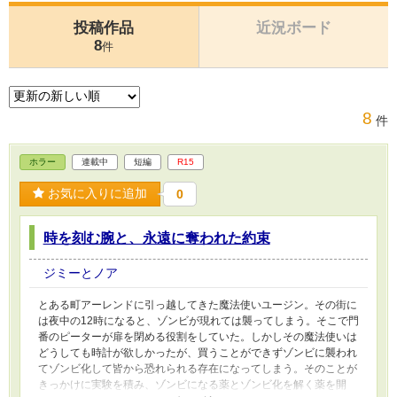
投稿作品
近況ボード
8
件
8
件
ホラー
連載中
短編
R15
お気に入りに追加
0
時を刻む腕と、永遠に奪われた約束
ジミーとノア
とある町アーレンドに引っ越してきた魔法使いユージン。その街に
は夜中の12時になると、ゾンビが現れては襲ってしまう。そこで門
番のピーターが扉を閉める役割をしていた。しかしその魔法使いは
どうしても時計が欲しかったが、買うことができずゾンビに襲われ
てゾンビ化して皆から恐れられる存在になってしまう。そのことが
きっかけに実験を積み、ゾンビになる薬とゾンビ化を解く薬を開