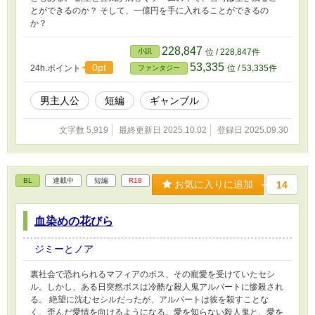
とができるのか？ そして、一億円を手に入れることができるの
か？
228,847
小説
位 / 228,847件
53,335
0pt
24h.ポイント
位 / 53,335件
ファンタジー
男主人公
短編
ギャンブル
文字数 5,919
最終更新日 2025.10.02
登録日 2025.09.30
BL
連載中
短編
R18
お気に入りに追加
14
血染めの花びら
ジミーとノア
裏社会で恐れられるマフィアのボス、その寵愛を受けていたセシ
ル。しかし、ある日突然ボスは冷酷な殺人鬼アルバートに惨殺され
る。 絶望に沈むセシルだったが、アルバートは彼を殺すことな
く、歪んだ愛情を向けるようになる。愛を知らない殺人鬼と、愛を