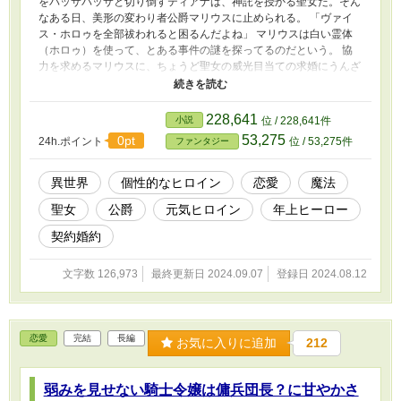
をバッサバッサと切り倒すティアナは、神託を授かる聖女だ。そん
なある日、美形の変わり者公爵マリウスに止められる。 「ヴァイ
ス・ホロゥを全部祓われると困るんだよね」 マリウスは白い霊体
（ホロゥ）を使って、とある事件の謎を探ってるのだという。 協
力を求めるマリウスに、ちょうど聖女の威光目当ての求婚にうんざ
りしていたティアナは協力する代わりに仮の婚約者になってくれと
頼む。 そんな２人は、マリウスが追っていた事件を解決しようと
ホロゥを使って奔走するが―――！？ ◆第17回ファンタジー小説
228,641
小説
位 / 228,641件
大賞にエントリーしております。投票いただけますと幸いで
53,275
0pt
24h.ポイント
位 / 53,275件
ファンタジー
す……！
異世界
個性的なヒロイン
恋愛
魔法
聖女
公爵
元気ヒロイン
年上ヒーロー
契約婚約
文字数 126,973
最終更新日 2024.09.07
登録日 2024.08.12
恋愛
完結
長編
お気に入りに追加
212
弱みを見せない騎士令嬢は傭兵団長？に甘やかさ