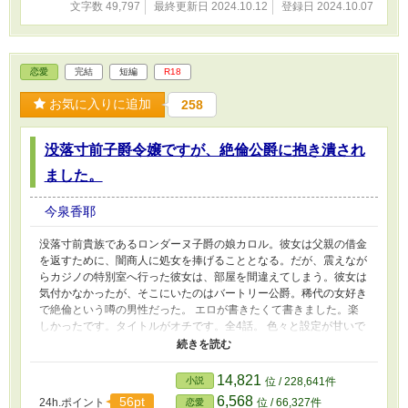
文字数 49,797
最終更新日 2024.10.12
登録日 2024.10.07
恋愛
完結
短編
R18
お気に入りに追加
258
没落寸前子爵令嬢ですが、絶倫公爵に抱き潰され
ました。
今泉香耶
没落寸前貴族であるロンダーヌ子爵の娘カロル。彼女は父親の借金
を返すために、闇商人に処女を捧げることとなる。だが、震えなが
らカジノの特別室へ行った彼女は、部屋を間違えてしまう。彼女は
気付かなかったが、そこにいたのはバートリー公爵。稀代の女好き
で絶倫という噂の男性だった。 エロが書きたくて書きました。楽
しかったです。タイトルがオチです。全4話。 色々と設定が甘いで
すが、エロが書きたかっただけなのでゆるい方向けです。 ※ムー
ンライトノベルズ様には改稿前のものが掲載されています。
14,821
小説
位 / 228,641件
6,568
56pt
24h.ポイント
位 / 66,327件
恋愛