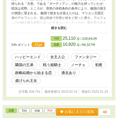
得られる「天恵」である「ガーディアン」の能力を持っていたが、
戦況は劣勢。ところが、突然の休戦条約の条件により、敵国の国王
の側室に望まれる。 敵国で彼女を出迎えたのは、マリエン王国王
弟のアルフォンス。彼は前線で何度か彼女と戦った勇士。アルフォ
ンスの紳士的な対応にほっとするエレインだったが、彼の兄である
国王はそうではなかった。 エレインは王城に到着するとほどなく
敵国の臣下たちの前で、国王に「ドレスを脱げ」と下卑たことを強
要される。そんなエレインを庇おうとするアルフォンス。互いに気
25,110
小説
位 / 228,641件
になっていた２人だが、王族をめぐるごたごたの末、結婚をするこ
10,920
21pt
24h.ポイント
位 / 66,327件
恋愛
とになってしまい……。 敵国にたった一人で嫁ぎ、奇異の目で見
られるエレインと、そんな彼女を男らしく守ろうとするアルフォン
スの恋物語。
ハッピーエンド
女主人公
ファンタジー
隣国の王弟
戦う姫騎士
ノーチェ
初夜
政略結婚から始まる恋
過去あり
虐げられ王女
文字数 208,741
最終更新日 2025.02.10
登録日 2025.01.24
恋愛
完結
短編
R18
お気に入りに追加
40