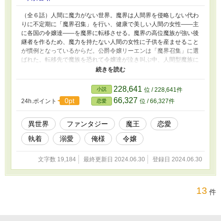
（全６話）人間に魔力がない世界。魔界は人間界を侵略しない代わ
りに不定期に「魔界召集」を行い、健康で美しい人間の女性――主
に各国の令嬢達――を魔界に転移させる。魔界の高位魔族が強い後
継者を作るため、魔力を持たない人間の女性に子供を産ませること
が慣例となっているからだ。公爵令嬢リーエンは「魔界召集」に選
ばれた。転移先で魔族を恐れて令嬢達が泣き叫ぶ中、人間型魔族に
選ばれ「城」の寝室に連れていかれたが……。不遇と思いきや、お
相手のちょっとだけ怖い俺様魔族は、実は……！ ※引き続き投稿
する「溺愛魔王は優しく抱けない」の前日譚となります。 ※ほと
228,641
小説
位 / 228,641件
んどいたしているシーンばかりでございます。暴力的シーンなし、
66,327
0pt
24h.ポイント
位 / 66,327件
恋愛
一応ハピエンです。 ※2年前の作品になりますのでいささか稚拙な
文章ではありますが、ご容赦いただければと思います。
異世界
ファンタジー
魔王
恋愛
執着
溺愛
俺様
令嬢
文字数 19,184
最終更新日 2024.06.30
登録日 2024.06.30
13
件