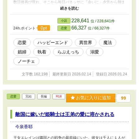
数日後再び現れ、そこから毎日バネッサに「会いに」夕方から朝ま
での予約を入れ、足しげく通うことに。彼はバネッサに執着をして
「身請け」をしようとするが、一方のバネッサは娼館を出ることを
何故か拒んでいて……。 人をあまり信じない、殺そうとするなら
228,641
小説
位 / 228,641件
殺す、と淡々と語るコンラートと、娼婦なのに正義感が強いなんて
66,327
0pt
24h.ポイント
位 / 66,327件
恋愛
馬鹿みたいでしょ、と語るバネッサ。どちらも幼い頃家族から捨て
られた過去を持つが、まったく似ていない２人が別々の形で恋に落
ちていく。
恋愛
ハッピーエンド
異世界
魔法
娼婦
執着
らぶえっち
溺愛
ノーチェ
文字数 162,198
最終更新日 2026.02.14
登録日 2026.01.24
恋愛
完結
長編
R18
お気に入りに追加
99
敵国に嫁いだ姫騎士は王弟の愛に溶かされる
今泉香耶
王女エレインは隣国との戦争の最前線にいた。彼女は千人に１人が