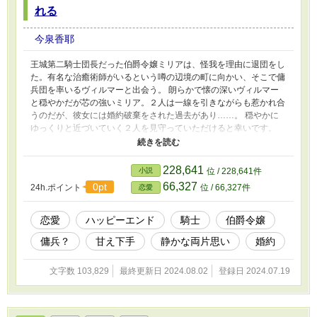
れる
今泉香耶
王城第二騎士団長だった伯爵令嬢ミリアは、怪我を理由に退団をし
た。有名な治癒術師がいるという噂の辺境の町に向かい、そこで傭
兵団を率いるヴィルマーと出会う。 朗らかで懐の深いヴィルマー
と穏やかだが芯の強いミリア。２人は一線を引きながらも惹かれ合
うのだが、彼女には婚約破棄をされた過去があり……。 穏やかに
ゆっくりと近づいていく２人を見守っていただけると幸いです。
※ベリーズカフェ様に同タイトルの完全版ではないものを掲載して
おります（内容は違います）
228,641
小説
位 / 228,641件
66,327
0pt
24h.ポイント
位 / 66,327件
恋愛
恋愛
ハッピーエンド
騎士
伯爵令嬢
傭兵？
甘え下手
静かな両片思い
婚約
文字数 103,829
最終更新日 2024.08.02
登録日 2024.07.19