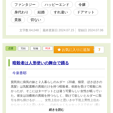
出されたアメリアは……。 ※こちら、ベリーズカフェ様にも投稿
ファンタジー
ハッピーエンド
令嬢
しております。
身代わり
結婚
すれ違い
ドアマット
貴族
切ない
文字数 64,048
最終更新日 2024.07.15
登録日 2024.07.06
恋愛
完結
短編
R18
お気に入りに追加
7
暗殺者は人形使いの舞台で踊る
今泉香耶
貧民街に病気の妹と２人暮らしのルダー（20歳、猫背、ぼさぼさの
黒髪）は気配遮断の異能だけを持つ暗殺者。依頼を受けて暗殺に向
かったが、そこにはターゲットとは違う可愛らしい女性が眠ってい
た。彼女は治癒術の異能を持つらしく、助けて欲しいとルダーに取
引を持ち掛けるが……。 女性上位かと思いきや下剋上男性上位わ
からセックスと思いきや……のめちゃくちゃセックスですが（酷）
あっさりしていますので、是非あっさりとどうぞ。ハッピーエンド