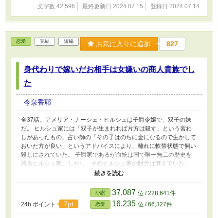
文字数 42,596
最終更新日 2024.07.15
登録日 2024.07.14
恋愛
完結
短編
お気に入りに追加
827
身代わりで嫁いだお相手は女嫌いの商人貴族でし
た
今泉香耶
全37話。アメリア・ナーシェ・ヒルシュは子爵令嬢で、双子の妹
だ。 ヒルシュ家には「双子が生まれれば片方は殺す」という習わ
しがあったもの、占い師の「その子はのちに金になるので生かして
おいた方が良い」というアドバイスにより、離れに軟禁状態で飼い
殺しにされていた。 子爵家であるが血統は国で唯一無二の歴史を
誇るヒルシュ家。しかし、そのヒルシュ家の財力は衰えていた。
そんな折、姉のカミラがバルツァー侯爵であるアウグストから求婚
をされ、身代わりに彼女が差し出される。 アウグストは商才に長
けていたが先代の愛妾の息子で、人々にはその生まれを陰で笑われ
37,087
小説
位 / 228,641件
ていた。 財力があるがゆえに近寄って来る女たちも多く、すっか
16,235
7pt
24h.ポイント
位 / 66,327件
恋愛
り女嫌いになった彼は、金で「貴族の血統」を買おうと、ヒルシュ
家に婚姻を迫ったのだ。 そんな彼の元に、カミラの代わりに差し