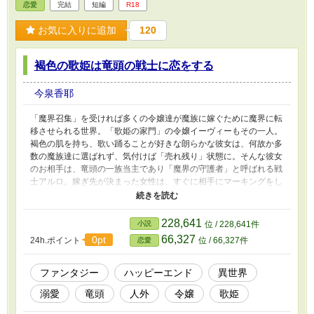
恋愛
完結
短編
R18
お気に入りに追加
120
褐色の歌姫は竜頭の戦士に恋をする
今泉香耶
「魔界召集」を受ければ多くの令嬢達が魔族に嫁ぐために魔界に転
移させられる世界。「歌姫の家門」の令嬢イーヴィーもその一人。
褐色の肌を持ち、歌い踊ることが好きな朗らかな彼女は、何故か多
数の魔族達に選ばれず、気付けば「売れ残り」状態に。そんな彼女
のお相手は、竜頭の一族当主であり「魔界の守護者」と呼ばれる戦
士アルロ。嫁ぎ先が決まった女性は、すぐに相手にマーキングをし
てもらわなければ危険に晒されると話を聞いたが、どうやら竜人族
当主はケガをしているようで……。 魔界召集シリーズです。
228,641
小説
位 / 228,641件
66,327
0pt
24h.ポイント
位 / 66,327件
恋愛
ファンタジー
ハッピーエンド
異世界
溺愛
竜頭
人外
令嬢
歌姫