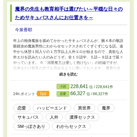
魔界の先生も教育相手は選びたい～平穏な日々の
ためサキュバスさんにお仕置きを～
今泉香耶
年上の独身魔族を舐めてかかったサキュバスさんが、腕４本の敬語
眼鏡攻め魔族男性にわからせセックスされてぐずぐずになる話。途
中から休憩１回入りの１万字以上人外エロが始まるので、貪欲な人
外エロを読みたい人のみどうぞ。全１０話中、５話～９話まで延々
やっています。 ※「溺愛魔王は優しく抱けない」の続編ですが、
出来るだけ初見の方でも読めるように書いております。 魔界の次
期サキュバス当主候補フェーリス。彼女は自分好みで権力も財産も
あって都合が良い男に嫁ぎたい。そこで白羽の矢を立てたのは、魔
王妃の教育係の１人コーバス。だいぶ年上で穏やかな彼は、４本腕
228,641
小説
位 / 228,641件
と太い尻尾がある種族だ。コーバスにアプローチするフェーリスだ
66,327
0pt
24h.ポイント
位 / 66,327件
恋愛
ったが、思わぬ所で彼の地雷を踏んでおり……。 書いてる方は楽
しかったです。エロが長くてすみません。
恋愛
ハッピーエンド
異世界
魔界
サキュバス
人外
濃厚セックス
SMっぽさあり
わからセックス