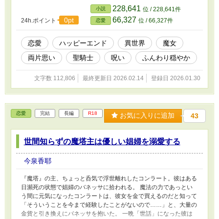
くりと恋を育む物語です。
228,641
小説
位 / 228,641件
66,327
0pt
24h.ポイント
位 / 66,327件
恋愛
恋愛
ハッピーエンド
異世界
魔女
両片思い
聖騎士
呪い
ふんわり穏やか
文字数 112,806
最終更新日 2026.02.14
登録日 2026.01.30
恋愛
完結
長編
R18
お気に入りに追加
43
世間知らずの魔塔主は優しい娼婦を溺愛する
今泉香耶
『魔塔』の主、ちょっと呑気で浮世離れしたコンラート。彼はある
日瀕死の状態で娼婦のバネッサに拾われる。 魔法の力であっとい
う間に元気になったコンラートは、彼女を金で買えるのだと知って
「そういうことを今まで経験したことがないので……」と、大量の
金貨と引き換えにバネッサを抱いた。 一晩「世話」になった彼は