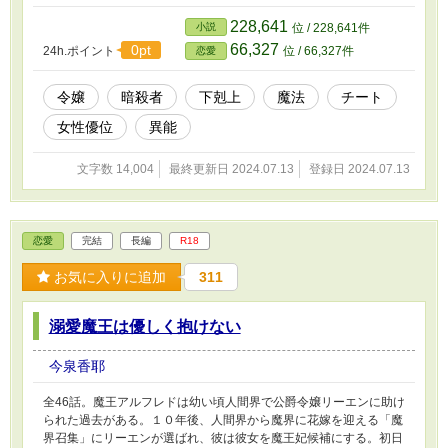
ではない気もしますけど、７割ハッピーエンドみたいなものです。
228,641
小説
位 / 228,641件
66,327
0pt
24h.ポイント
位 / 66,327件
恋愛
令嬢
暗殺者
下剋上
魔法
チート
女性優位
異能
文字数 14,004
最終更新日 2024.07.13
登録日 2024.07.13
恋愛
完結
長編
R18
お気に入りに追加
311
溺愛魔王は優しく抱けない
今泉香耶
全46話。魔王アルフレドは幼い頃人間界で公爵令嬢リーエンに助け
られた過去がある。１０年後、人間界から魔界に花嫁を迎える「魔
界召集」にリーエンが選ばれ、彼は彼女を魔王妃候補にする。初日