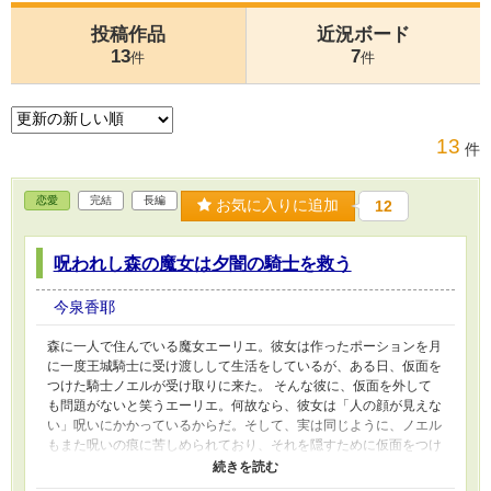
投稿作品
近況ボード
13
7
件
件
13
件
恋愛
完結
長編
お気に入りに追加
12
呪われし森の魔女は夕闇の騎士を救う
今泉香耶
森に一人で住んでいる魔女エーリエ。彼女は作ったポーションを月
に一度王城騎士に受け渡しして生活をしているが、ある日、仮面を
つけた騎士ノエルが受け取りに来た。 そんな彼に、仮面を外して
も問題がないと笑うエーリエ。何故なら、彼女は「人の顔が見えな
い」呪いにかかっているからだ。そして、実は同じように、ノエル
もまた呪いの痕に苦しめられており、それを隠すために仮面をつけ
ていた。その上、彼には秘密があって……。 穏やかでのんびり屋
の魔女と、人々に噂をされ遠巻きにされるクールな聖騎士が、ゆっ