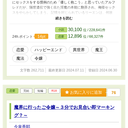
にセックスをする慣例のため「優しく抱こう」と思っていたアルフ
レドだが、隔世遺伝で強く出た淫魔の本能に翻弄され、俺様セック
スをやらかしてしまう。 記憶を封じられているリーエンは、何故
自分が魔王の妻に選ばれたのか疑心暗鬼。持ち前の明るさで魔族達
ともうまくやっていくが、肝心のアルフレドとはすれ違いばかり。
そんな折、魔王妃候補が行う巡礼で問題が発生して……リーエンの
30,100
小説
位 / 228,641件
記憶はどうなるのか、アルフレドは優しいセックス（）が出来るよ
12,896
14pt
24h.ポイント
位 / 66,327件
恋愛
うになるのか。ハッピーエンドまでのすったもんだをお楽しみくだ
さい。
恋愛
ハッピーエンド
異世界
魔王
魔法
令嬢
文字数 262,711
最終更新日 2024.07.11
登録日 2024.06.30
恋愛
完結
短編
R18
お気に入りに追加
76
魔界に行ったご令嬢～３分でお見合い即マーキン
グ？～
今泉香耶