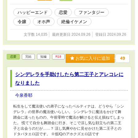
ハッピーエンド
恋愛
ファンタジー
令嬢
オホ声
絶倫イケメン
文字数 14,035
最終更新日 2024.09.26
登録日 2024.09.26
恋愛
完結
短編
R18
お気に入りに追加
49
シンデレラを手助けしたら第二王子とアレコレに
なりました
今泉香耶
転生をして魔法使いの弟子になったベルティナは、どうやら「シン
デレラ」の世界の魔法使いらしい。 シンデレラに魔法をかけて舞
踏会に送ったものの、午前零時で魔法が解けると伝え損ねてしまっ
た。 慌てて自分も舞踏会に行き、そこで涼し気な顔立ちの第二王
子と出会うのだが……？ 涼し気爽やかに見せかけた第二王子との
ドタバタエロ話です。 ※低IQのアホクズエロ話です