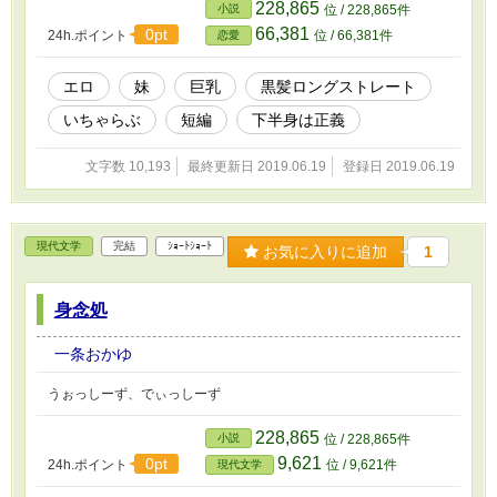
228,865
小説
位 / 228,865件
66,381
0pt
24h.ポイント
位 / 66,381件
恋愛
エロ
妹
巨乳
黒髪ロングストレート
いちゃらぶ
短編
下半身は正義
文字数 10,193
最終更新日 2019.06.19
登録日 2019.06.19
現代文学
完結
ｼｮｰﾄｼｮｰﾄ
お気に入りに追加
1
身念処
一条おかゆ
うぉっしーず、でぃっしーず
228,865
小説
位 / 228,865件
9,621
0pt
24h.ポイント
位 / 9,621件
現代文学