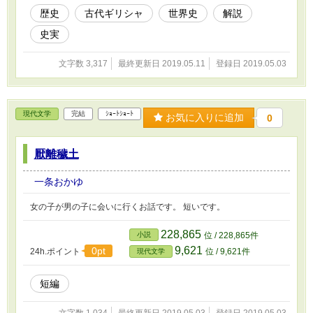
歴史
古代ギリシャ
世界史
解説
史実
文字数 3,317
最終更新日 2019.05.11
登録日 2019.05.03
現代文学
完結
ｼｮｰﾄｼｮｰﾄ
お気に入りに追加
0
厭離穢土
一条おかゆ
女の子が男の子に会いに行くお話です。 短いです。
228,865
小説
位 / 228,865件
9,621
0pt
24h.ポイント
位 / 9,621件
現代文学
短編