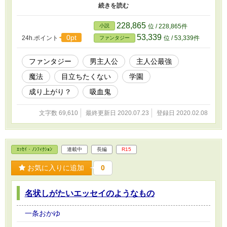
陰謀渦巻く魔法学院で、彼は吸血鬼と気が付かれずに、魔法の資格
を取れるのか！？
228,865
小説
位 / 228,865件
53,339
0pt
24h.ポイント
位 / 53,339件
ファンタジー
ファンタジー
男主人公
主人公最強
魔法
目立ちたくない
学園
成り上がり？
吸血鬼
文字数 69,610
最終更新日 2020.07.23
登録日 2020.02.08
ｴｯｾｲ・ﾉﾝﾌｨｸｼｮﾝ
連載中
長編
R15
お気に入りに追加
0
名状しがたいエッセイのようなもの
一条おかゆ