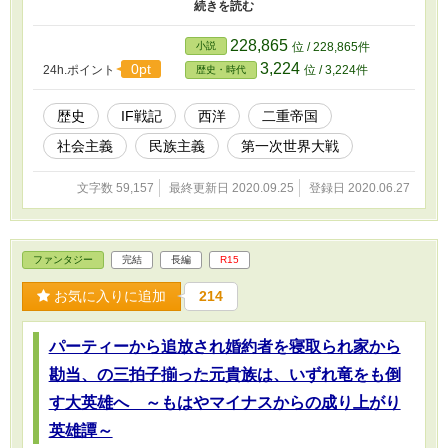
じていくのか── 賞に投稿いたしました作品です。九万字前後で終
わります。
228,865
小説
位 / 228,865件
3,224
0pt
24h.ポイント
位 / 3,224件
歴史・時代
歴史
IF戦記
西洋
二重帝国
社会主義
民族主義
第一次世界大戦
文字数 59,157
最終更新日 2020.09.25
登録日 2020.06.27
ファンタジー
完結
長編
R15
お気に入りに追加
214
パーティーから追放され婚約者を寝取られ家から
勘当、の三拍子揃った元貴族は、いずれ竜をも倒
す大英雄へ ～もはやマイナスからの成り上がり
英雄譚～