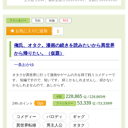
文字数 1,034
最終更新日 2019.05.03
登録日 2019.05.03
ファンタジー
完結
短編
R15
お気に入りに追加
1
俺氏、オタク。漫画の続きを読みたいから異世界
から帰りたい。（仮題）
一条おかゆ
オタクが異世界に行って漫画やゲームの力を得て戦うコメディーで
す。 短編ですので、短いです。 続くかもしれませんし、続かない
かもしれませんので、あしからず。
228,865
小説
位 / 228,865件
53,339
0pt
24h.ポイント
位 / 53,339件
ファンタジー
コメディー
パロディ
ギャグ
異世界転移
男主人公
オタク