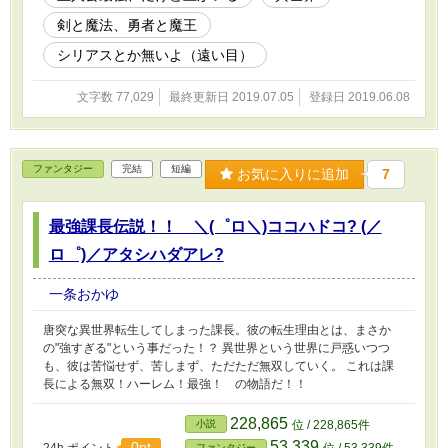
剣と魔法、勇者と魔王
シリアスとか無いよ（遠い目）
文字数 77,029
最終更新日 2019.07.05
登録日 2019.06.08
ファンタジー
完結
短編
お気に入りに追加
7
最強課長伝説！！ ＼(゜ロ＼)ココハドコ? (／
ロ゜)／アタシハダアレ?
一条おかゆ
唐突な異世界転生してしまった課長。彼の転生理由とは、まさか
の"強すぎる"という事だった！？ 異世界という世界に戸惑いつつ
も、彼は苦悩せず、苦しまず、ただただ無双していく。 これは課
長による無双！ハーレム！最強！ の物語だ！！
228,865
小説
位 / 228,865件
53,339
0pt
ファンタジー