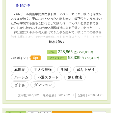
一条おかゆ
バルザール魔術学院席次最下位、アベル・マミヤ。彼には何故か
スキルが無く、更にこれといった才能も無い。最下位という立場の
ためか学院でも落ちこぼれとして扱われ、バカベルと蔑まれてき
た。しかし彼のスキルが無い原因は神による手違いであった――。
神は彼にスキルを与え損ねてきた事を鑑みて、彼に二つの特典を
与える事にした。その一つは彼に与えるべきスキル、そしてもう一
つは学院を首席卒業すれば願いを一つだけ叶える、というものだっ
た。 そうして最強スキル『絶対真眼』を手に入れた彼は「神に
なる」という目的のため、学院の首席卒業を目指す！ 評価や
228,865
小説
位 / 228,865件
感想、待ってます！ 作者が喜びます！
53,339
0pt
24h.ポイント
位 / 53,339件
ファンタジー
異世界
主人公最強
学園
成り上がり
ハーレム
不遇スタート
剣と魔法
ざまぁ
ダンジョン
文字数 267,662
最終更新日 2019.12.01
登録日 2019.04.20