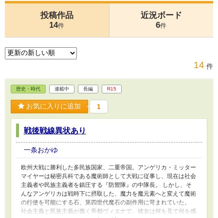
投稿作品
近況ボード
14
6
件
件
14
件
歴史・時代
連載中
長編
R15
お気に入りに追加
1
戦後戦線異状あり
一条おかゆ
欧州大戦に勝利した多民族国家、二重帝国。アンゲリカ・ミッター
マイヤーは秘密兵科である魔術師として大戦に従事し、現在は社会
主義者や民族主義者を鎮圧する『防禦隊』の中隊長。 しかし、そ
んなアンゲリカは戦時下に摂取した、魔力を魔元素へと変えて魔術
の行使を可能にする石、第四世代魔石の副作用に苛まれていた。
社会主義と民族主義が蠢く帝都ヴィエナで、彼女は何を見て何を感