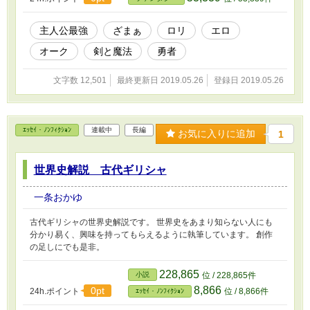
主人公最強
ざまぁ
ロリ
エロ
オーク
剣と魔法
勇者
文字数 12,501
最終更新日 2019.05.26
登録日 2019.05.26
ｴｯｾｲ・ﾉﾝﾌｨｸｼｮﾝ
連載中
長編
お気に入りに追加
1
世界史解説 古代ギリシャ
一条おかゆ
古代ギリシャの世界史解説です。 世界史をあまり知らない人にも
分かり易く、興味を持ってもらえるように執筆しています。 創作
の足しにでも是非。
228,865
小説
位 / 228,865件
8,866
0pt
24h.ポイント
位 / 8,866件
ｴｯｾｲ・ﾉﾝﾌｨｸｼｮﾝ