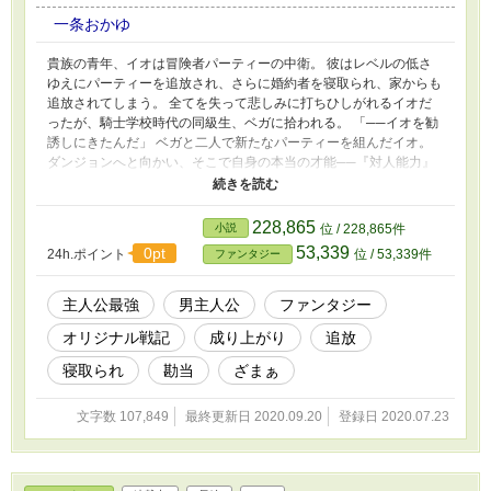
一条おかゆ
貴族の青年、イオは冒険者パーティーの中衛。 彼はレベルの低さ
ゆえにパーティーを追放され、さらに婚約者を寝取られ、家からも
追放されてしまう。 全てを失って悲しみに打ちひしがれるイオだ
ったが、騎士学校時代の同級生、ベガに拾われる。 「──イオを勧
誘しにきたんだ」 ベガと二人で新たなパーティーを組んだイオ。
ダンジョンへと向かい、そこで自身の本当の才能──『対人能力』
に気が付いた。 そして心機一転。 「前よりも強いパーティーを作
って、前よりも良い婚約者を貰って、前よりも格の高い家の者とな
る」 今までの全てを見返すことを目標に、彼は成り上がることを
228,865
小説
位 / 228,865件
決意する。 これは、そんな英雄譚。
53,339
0pt
24h.ポイント
位 / 53,339件
ファンタジー
主人公最強
男主人公
ファンタジー
オリジナル戦記
成り上がり
追放
寝取られ
勘当
ざまぁ
文字数 107,849
最終更新日 2020.09.20
登録日 2020.07.23