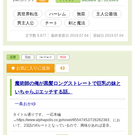
24h.ポイント
位 / 53,339件
異世界転生
ハーレム
無双
主人公最強
男主人公
チート
剣と魔法
文字数 9,977
最終更新日 2019.07.04
登録日 2019.07.04
恋愛
完結
ｼｮｰﾄｼｮｰﾄ
R18
お気に入りに追加
43
魔術師の俺が黒髪ロングストレートで巨乳の妹と
いちゃらぶエッチする話。
一条おかゆ
タイトル通りです。 一応本編
→https://www.alphapolis.co.jp/novel/95547452/726262383、にお
いて、23話のifルートとなっているので、興味があれば是非。