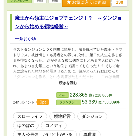
ファンタジー
完結
長編
お気に入りに追加
138
魔王から領主にジョブチェンジ！？ ～ダンジョ
ンから始める領地経営～
一条おかゆ
ラストダンジョン１００階層に鎮座し、魔を統べていた魔王・キマ
ドリウス。彼は悔しくも勇者との戦いに敗れ、第二の人生を歩まざ
るを得なくなった。 だがそんな彼は偶然にもとある老人に助けら
れ、あまつさえ領主という地位まで譲ってもらった！？ そして老
人に譲られた領地を発展させるために、彼がとった行動はなんと
「ダンジョンを作る」という馬鹿げたものだった―― これは元魔
王の領主のほのぼの領地経営（多分）である。 感想や評価、待っ
てます！ 作者が喜びます！
228,865
小説
位 / 228,865件
53,339
0pt
24h.ポイント
位 / 53,339件
ファンタジー
スローライフ
領地経営
ダンジョン
ほのぼの
コメディ
主人公最強、だけど上がいる
異世界