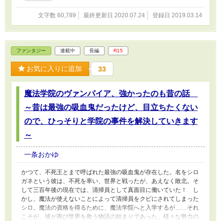
文字数 60,789
最終更新日 2020.07.24
登録日 2019.03.14
ファンタジー
連載中
長編
R15
お気に入りに追加
33
魔法学院のヴァンパイア、強かったのも昔の話
～昔は最強の吸血鬼だったけど、目立ちたくない
ので、ひっそりと学院の事件を解決していきます
～
一条おかゆ
かつて、不死王とまで呼ばれた最強の吸血鬼が存在した。名をシロ
ガネという彼は、不死を率い、世界と戦ったが、あえなく敗北。そ
して三百年後の現在では、清掃員として真面目に働いていた！ し
かし、魔法が使えないことによって清掃員をクビにされてしまった
シロ。魔法の資格を得るために、魔法学院へと入学するが……それ
こそが、彼が再び世界を救う物語の始まりであった。様々な勢力の