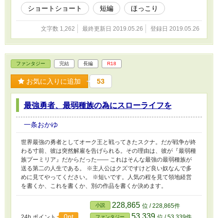
ショートショート
短編
ほっこり
文字数 1,262
最終更新日 2019.05.26
登録日 2019.05.26
ファンタジー
完結
長編
R18
お気に入りに追加
53
最強勇者、最弱種族の為にスローライフを
一条おかゆ
世界最強の勇者としてオーク王と戦ってきたスクナ。だが戦争が終
わる寸前、彼は突然解雇を告げられる。その理由は、彼が『最弱種
族プーミリア』だからだった―― これはそんな最強の最弱種族が
送る第二の人生である。 ※主人公はクズですけど良い奴なんで多
めに見てやってください。 ※短いです。人気の程を見て領地経営
を書くか、これを書くか、別の作品を書くか決めます。
228,865
小説
位 / 228,865件
53,339
0pt
24h.ポイント
位 / 53,339件
ファンタジー