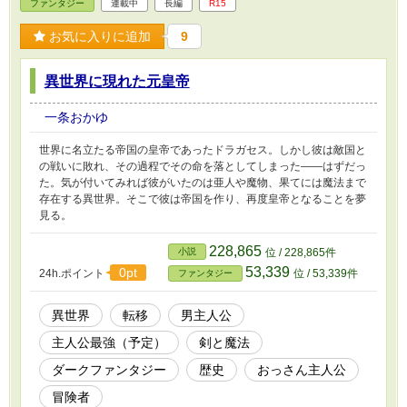
ファンタジー
連載中
長編
R15
お気に入りに追加
9
異世界に現れた元皇帝
一条おかゆ
世界に名立たる帝国の皇帝であったドラガセス。しかし彼は敵国と
の戦いに敗れ、その過程でその命を落としてしまった――はずだっ
た。気が付いてみれば彼がいたのは亜人や魔物、果てには魔法まで
存在する異世界。そこで彼は帝国を作り、再度皇帝となることを夢
見る。
228,865
小説
位 / 228,865件
53,339
0pt
24h.ポイント
位 / 53,339件
ファンタジー
異世界
転移
男主人公
主人公最強（予定）
剣と魔法
ダークファンタジー
歴史
おっさん主人公
冒険者