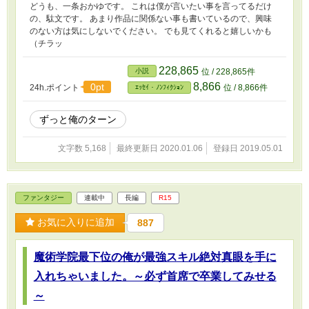
どうも、一条おかゆです。 これは僕が言いたい事を言ってるだけ
の、駄文です。 あまり作品に関係ない事も書いているので、興味
のない方は気にしないでください。 でも見てくれると嬉しいかも
（チラッ
228,865
小説
位 / 228,865件
8,866
0pt
24h.ポイント
位 / 8,866件
ｴｯｾｲ・ﾉﾝﾌｨｸｼｮﾝ
ずっと俺のターン
文字数 5,168
最終更新日 2020.01.06
登録日 2019.05.01
ファンタジー
連載中
長編
R15
お気に入りに追加
887
魔術学院最下位の俺が最強スキル絶対真眼を手に
入れちゃいました。～必ず首席で卒業してみせる
～