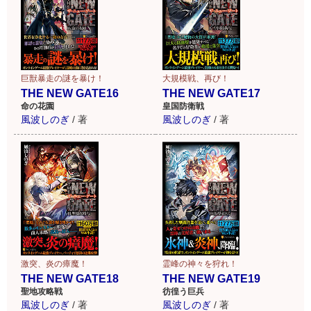
巨獣暴走の謎を暴け！
大規模戦、再び！
THE NEW GATE16
THE NEW GATE17
命の花園
皇国防衛戦
風波しのぎ
/
著
風波しのぎ
/
著
激突、炎の瘴魔！
霊峰の神々を狩れ！
THE NEW GATE18
THE NEW GATE19
聖地攻略戦
彷徨う巨兵
風波しのぎ
/
著
風波しのぎ
/
著