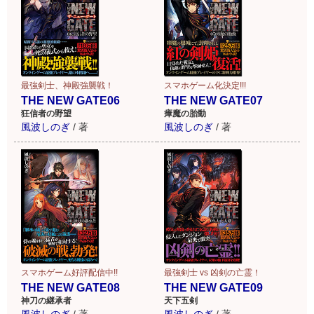
最強剣士、神殿強襲戦！
スマホゲーム化決定!!!
THE NEW GATE06
THE NEW GATE07
狂信者の野望
瘴魔の胎動
風波しのぎ
/
著
風波しのぎ
/
著
スマホゲーム好評配信中!!
最強剣士 vs 凶剣の亡霊！
THE NEW GATE08
THE NEW GATE09
神刀の継承者
天下五剣