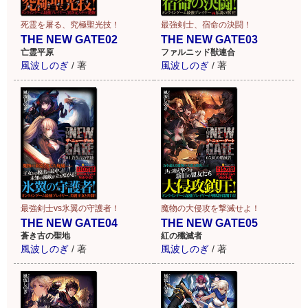
死霊を屠る、究極聖光技！
最強剣士、宿命の決闘！
THE NEW GATE02
THE NEW GATE03
亡霊平原
ファルニッド獣連合
風波しのぎ
/
著
風波しのぎ
/
著
最強剣士vs氷翼の守護者！
魔物の大侵攻を撃滅せよ！
THE NEW GATE04
THE NEW GATE05
蒼き古の聖地
紅の殲滅者
風波しのぎ
/
著
風波しのぎ
/
著