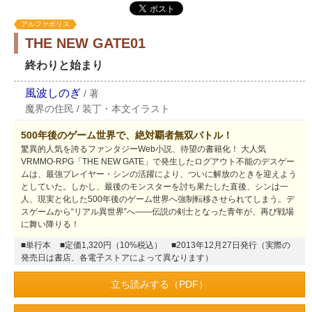
アルファポリス
THE NEW GATE01
終わりと始まり
風波しのぎ
/
著
魔界の住民
/
装丁・本文イラスト
500年後のゲーム世界で、絶対覇者無双バトル！
驚異的人気を誇るファンタジーWeb小説、待望の書籍化！ 大人気
VRMMO-RPG「THE NEW GATE」で発生したログアウト不能のデスゲー
ムは、最強プレイヤー・シンの活躍により、ついに解放のときを迎えよう
としていた。しかし、最後のモンスターを討ち果たした直後、シンは一
人、現実と化した500年後のゲーム世界へ強制転移させられてしまう。デ
スゲームから“リアル異世界”へ――伝説の剣士となった青年が、再び戦場
に舞い降りる！
■単行本
■定価1,320円（10%税込）
■2013年12月27日発行（実際の
発売日は書店、各電子ストアによって異なります）
立ち読みする（PDF）