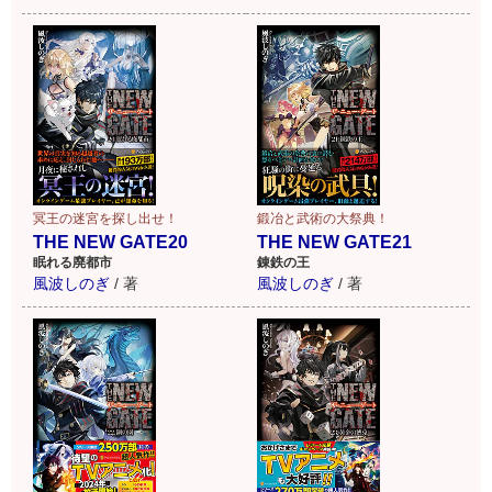
冥王の迷宮を探し出せ！
鍛冶と武術の大祭典！
THE NEW GATE20
THE NEW GATE21
眠れる廃都市
錬鉄の王
風波しのぎ
/
著
風波しのぎ
/
著