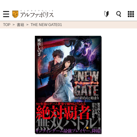
TOP
>
書籍
>
THE NEW GATE01