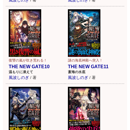
風波しのぎ
/
著
風波しのぎ
/
著
謎の海底神殿へ突入！
復讐の嵐が吹き荒れる！
THE NEW GATE11
THE NEW GATE10
蒼海の水底
温もりに凍えて
風波しのぎ
/
著
風波しのぎ
/
著