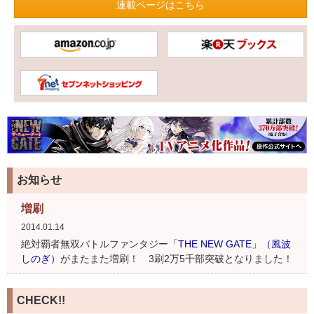
連載ページはこちら
お知らせ
増刷
2014.01.14
絶対覇者無双バトルファンタジー
「THE NEW GATE」（風波
しのぎ）
がまたまた増刷！ 3刷2万5千部突破となりました！
CHECK!!