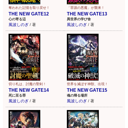
奪われた記憶を取り戻せ！
「罪源の悪魔」が襲来！
THE NEW GATE12
THE NEW GATE13
心の寄る辺
異世界の学び舎
風波しのぎ
/
著
風波しのぎ
/
著
切り札は、討魔の聖剣！
世界を滅ぼす神獣、出現！
THE NEW GATE14
THE NEW GATE15
死に至る罪
魂の帰る場所
風波しのぎ
/
著
風波しのぎ
/
著