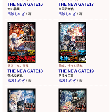
THE NEW GATE16
THE NEW GATE17
命の花園
皇国防衛戦
風波しのぎ
/
著
風波しのぎ
/
著
激突、炎の瘴魔！
霊峰の神々を狩れ！
THE NEW GATE18
THE NEW GATE19
聖地攻略戦
彷徨う巨兵
風波しのぎ
/
著
風波しのぎ
/
著