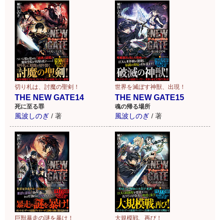
切り札は、討魔の聖剣！
世界を滅ぼす神獣、出現！
THE NEW GATE14
THE NEW GATE15
死に至る罪
魂の帰る場所
風波しのぎ
/
著
風波しのぎ
/
著
巨獣暴走の謎を暴け！
大規模戦、再び！