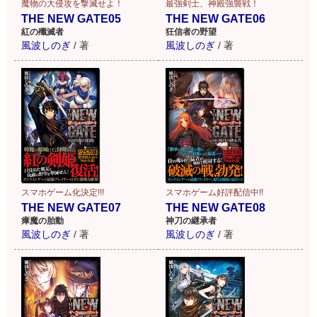
魔物の大侵攻を撃滅せよ！
最強剣士、神殿強襲戦！
THE NEW GATE05
THE NEW GATE06
紅の殲滅者
狂信者の野望
風波しのぎ
/
著
風波しのぎ
/
著
スマホゲーム化決定!!!
スマホゲーム好評配信中!!
THE NEW GATE07
THE NEW GATE08
瘴魔の胎動
神刀の継承者
風波しのぎ
/
著
風波しのぎ
/
著