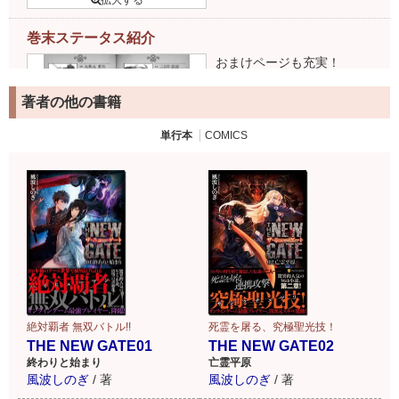
巻末ステータス紹介
おまけページも充実！
著者の他の書籍
単行本
COMICS
絶対覇者 無双バトル!!
死霊を屠る、究極聖光技！
THE NEW GATE01
THE NEW GATE02
終わりと始まり
亡霊平原
風波しのぎ
/
著
風波しのぎ
/
著