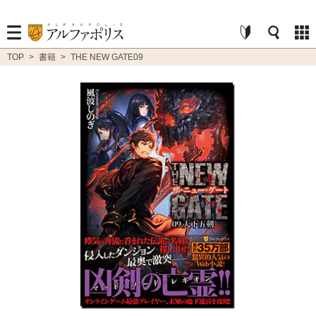
TOP
>
書籍
>
THE NEW GATE09