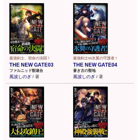
最強剣士、宿命の決闘！
最強剣士vs氷翼の守護者！
THE NEW GATE03
THE NEW GATE04
ファルニッド獣連合
蒼き古の聖地
風波しのぎ
/
著
風波しのぎ
/
著