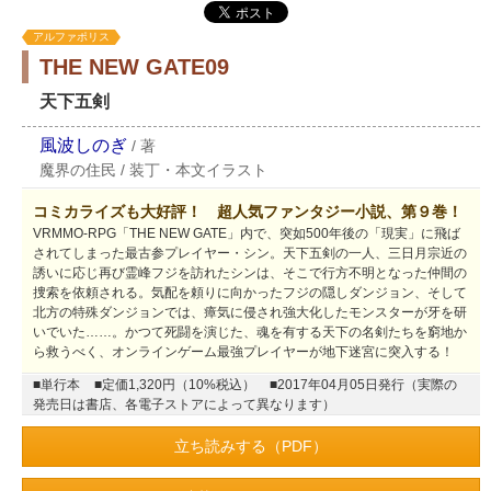
アルファポリス
THE NEW GATE09
天下五剣
風波しのぎ
/
著
魔界の住民
/
装丁・本文イラスト
コミカライズも大好評！ 超人気ファンタジー小説、第９巻！
VRMMO-RPG「THE NEW GATE」内で、突如500年後の「現実」に飛ば
されてしまった最古参プレイヤー・シン。天下五剣の一人、三日月宗近の
誘いに応じ再び霊峰フジを訪れたシンは、そこで行方不明となった仲間の
捜索を依頼される。気配を頼りに向かったフジの隠しダンジョン、そして
北方の特殊ダンジョンでは、瘴気に侵され強大化したモンスターが牙を研
いでいた……。かつて死闘を演じた、魂を有する天下の名剣たちを窮地か
ら救うべく、オンラインゲーム最強プレイヤーが地下迷宮に突入する！
■単行本
■定価1,320円（10%税込）
■2017年04月05日発行（実際の
発売日は書店、各電子ストアによって異なります）
立ち読みする（PDF）