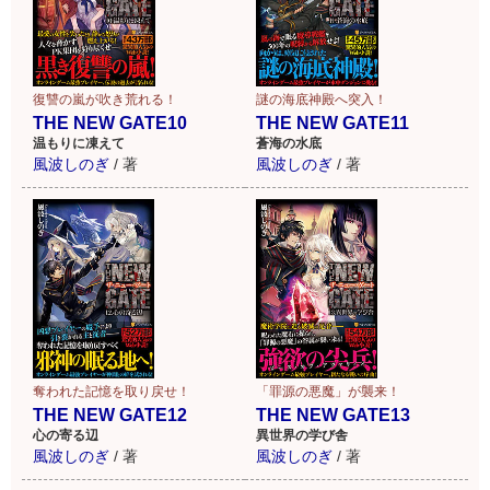
謎の海底神殿へ突入！
復讐の嵐が吹き荒れる！
THE NEW GATE11
THE NEW GATE10
蒼海の水底
温もりに凍えて
風波しのぎ
/
著
風波しのぎ
/
著
奪われた記憶を取り戻せ！
「罪源の悪魔」が襲来！
THE NEW GATE12
THE NEW GATE13
心の寄る辺
異世界の学び舎
風波しのぎ
/
著
風波しのぎ
/
著