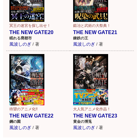
冥王の迷宮を探し出せ！
鍛冶と武術の大祭典！
THE NEW GATE20
THE NEW GATE21
眠れる廃都市
錬鉄の王
風波しのぎ
/
著
風波しのぎ
/
著
待望のアニメ化!!
大人気アニメ化作品！
THE NEW GATE22
THE NEW GATE23
鋼の園
黄金の博兎
風波しのぎ
/
著
風波しのぎ
/
著