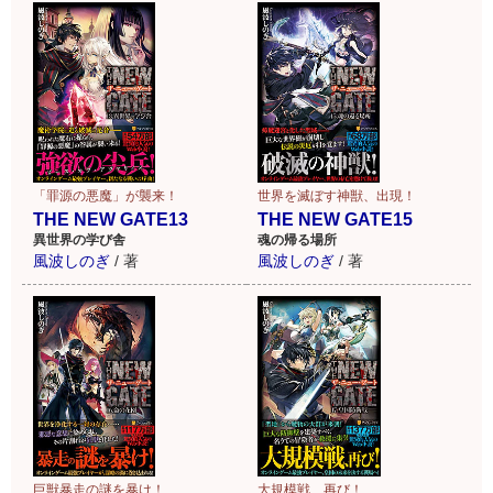
「罪源の悪魔」が襲来！
世界を滅ぼす神獣、出現！
THE NEW GATE13
THE NEW GATE15
異世界の学び舎
魂の帰る場所
風波しのぎ
/
著
風波しのぎ
/
著
巨獣暴走の謎を暴け！
大規模戦、再び！