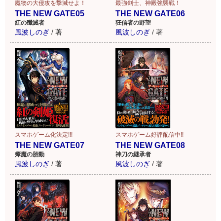
魔物の大侵攻を撃滅せよ！
最強剣士、神殿強襲戦！
THE NEW GATE05
THE NEW GATE06
紅の殲滅者
狂信者の野望
風波しのぎ
/
著
風波しのぎ
/
著
スマホゲーム化決定!!!
スマホゲーム好評配信中!!
THE NEW GATE07
THE NEW GATE08
瘴魔の胎動
神刀の継承者
風波しのぎ
/
著
風波しのぎ
/
著