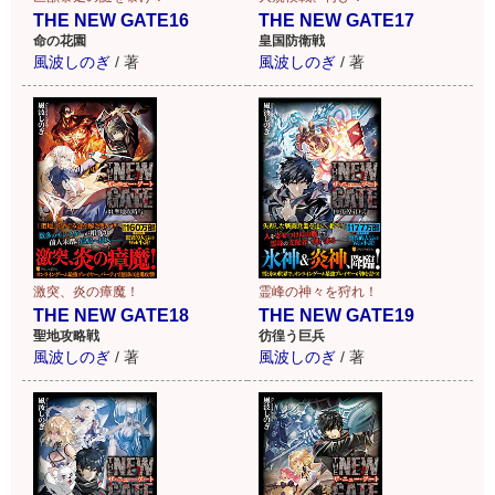
THE NEW GATE16
THE NEW GATE17
命の花園
皇国防衛戦
風波しのぎ
/
著
風波しのぎ
/
著
激突、炎の瘴魔！
霊峰の神々を狩れ！
THE NEW GATE18
THE NEW GATE19
聖地攻略戦
彷徨う巨兵
風波しのぎ
/
著
風波しのぎ
/
著