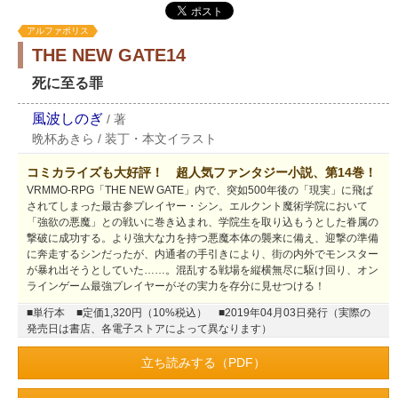
アルファポリス
THE NEW GATE14
死に至る罪
風波しのぎ
/
著
晩杯あきら
/
装丁・本文イラスト
コミカライズも大好評！ 超人気ファンタジー小説、第14巻！
VRMMO-RPG「THE NEW GATE」内で、突如500年後の「現実」に飛ば
されてしまった最古参プレイヤー・シン。エルクント魔術学院において
「強欲の悪魔」との戦いに巻き込まれ、学院生を取り込もうとした眷属の
撃破に成功する。より強大な力を持つ悪魔本体の襲来に備え、迎撃の準備
に奔走するシンだったが、内通者の手引きにより、街の内外でモンスター
が暴れ出そうとしていた……。混乱する戦場を縦横無尽に駆け回り、オン
ラインゲーム最強プレイヤーがその実力を存分に見せつける！
■単行本
■定価1,320円（10%税込）
■2019年04月03日発行（実際の
発売日は書店、各電子ストアによって異なります）
立ち読みする（PDF）