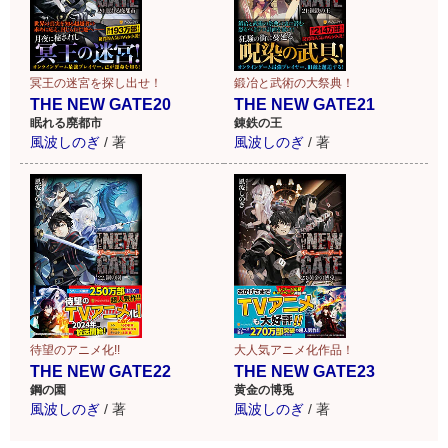
冥王の迷宮を探し出せ！
鍛冶と武術の大祭典！
THE NEW GATE20
THE NEW GATE21
眠れる廃都市
錬鉄の王
風波しのぎ
/
著
風波しのぎ
/
著
待望のアニメ化!!
大人気アニメ化作品！
THE NEW GATE22
THE NEW GATE23
鋼の園
黄金の博兎
風波しのぎ
/
著
風波しのぎ
/
著