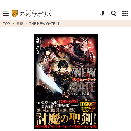
TOP
>
書籍
>
THE NEW GATE14