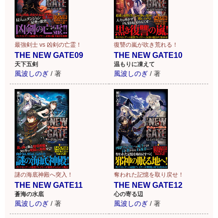
最強剣士 vs 凶剣の亡霊！
復讐の嵐が吹き荒れる！
THE NEW GATE09
THE NEW GATE10
天下五剣
温もりに凍えて
風波しのぎ
/
著
風波しのぎ
/
著
謎の海底神殿へ突入！
奪われた記憶を取り戻せ！
THE NEW GATE11
THE NEW GATE12
蒼海の水底
心の寄る辺
風波しのぎ
/
著
風波しのぎ
/
著