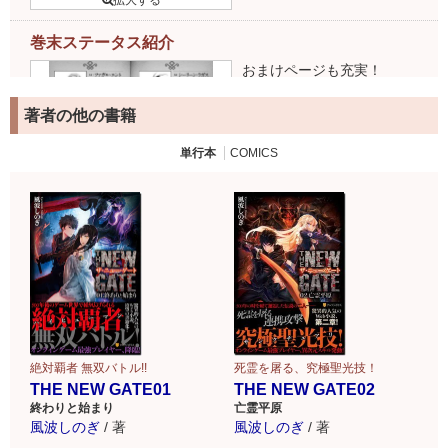
巻末ステータス紹介
おまけページも充実！
著者の他の書籍
単行本
COMICS
絶対覇者 無双バトル!!
死霊を屠る、究極聖光技！
THE NEW GATE01
THE NEW GATE02
終わりと始まり
亡霊平原
風波しのぎ
/
著
風波しのぎ
/
著