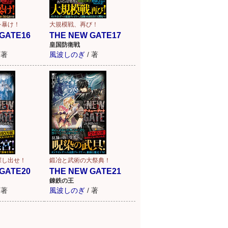
を暴け！
大規模戦、再び！
GATE16
THE NEW GATE17
皇国防衛戦
著
風波しのぎ
/
著
探し出せ！
鍛冶と武術の大祭典！
GATE20
THE NEW GATE21
錬鉄の王
著
風波しのぎ
/
著