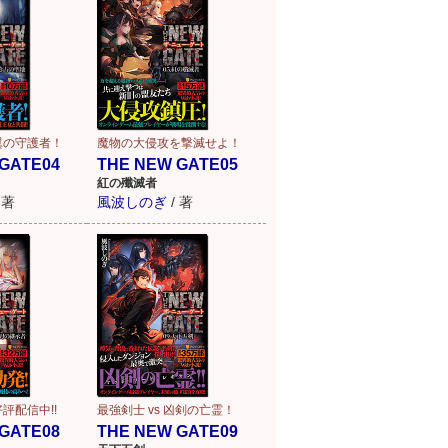
翼の守護者！
魔物の大侵攻を撃滅せよ！
GATE04
THE NEW GATE05
紅の殲滅者
著
風波しのぎ
/
著
評配信中!!
最強剣士 vs 凶剣の亡霊！
GATE08
THE NEW GATE09