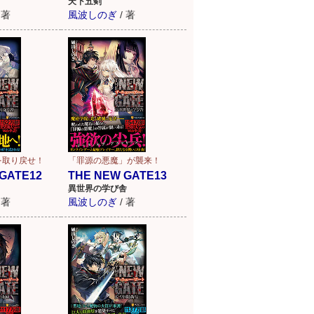
天下五剣
著
風波しのぎ
/
著
を取り戻せ！
「罪源の悪魔」が襲来！
GATE12
THE NEW GATE13
異世界の学び舎
著
風波しのぎ
/
著