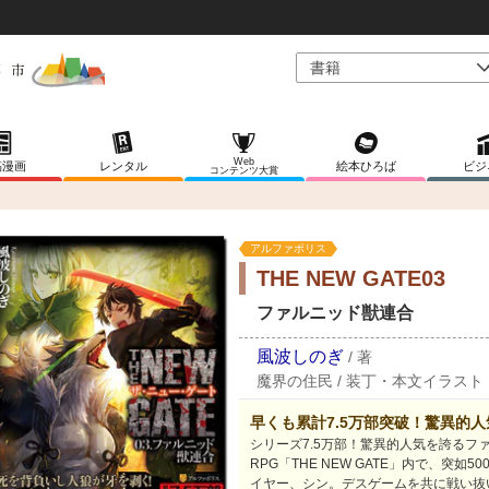
Web
稿漫画
レンタル
絵本ひろば
ビジ
コンテンツ大賞
アルファポリス
THE NEW GATE03
ファルニッド獣連合
風波しのぎ
/
著
魔界の住民
/
装丁・本文イラスト
早くも累計7.5万部突破！驚異的
シリーズ7.5万部！驚異的人気を誇るファ
RPG「THE NEW GATE」内で、突
イヤー、シン。デスゲームを共に戦い抜