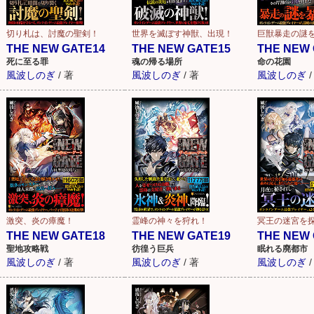
切り札は、討魔の聖剣！
世界を滅ぼす神獣、出現！
巨獣暴走の謎
THE NEW GATE14
THE NEW GATE15
THE NEW 
死に至る罪
魂の帰る場所
命の花園
風波しのぎ
/
著
風波しのぎ
/
著
風波しのぎ
/
激突、炎の瘴魔！
霊峰の神々を狩れ！
冥王の迷宮を
THE NEW GATE18
THE NEW GATE19
THE NEW 
聖地攻略戦
彷徨う巨兵
眠れる廃都市
風波しのぎ
/
著
風波しのぎ
/
著
風波しのぎ
/