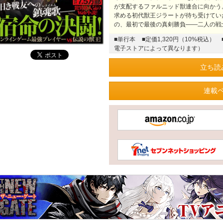
が支配するファルニッド獣連合に向かう
求める初代獣王ジラートが待ち受けてい
の、最初で最後の真剣勝負――二人の戦
■単行本
■定価1,320円（10%税込）
電子ストアによって異なります）
立ち読
連載