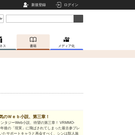
新規登録
ログイン
ネス
書籍
メディア化
人気のＷｅｂ小説、第三章！
ンタジーWeb小説、待望の第三章！ VRMMO-
如500年後の「現実」に飛ばされてしまった最古参プレ
いたサポートキャラと再会すべく、シンは獣人族