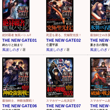
絶対覇者 無双バトル!!
死霊を屠る、究極聖光技！
最強剣士vs氷
THE NEW GATE01
THE NEW GATE02
THE NEW 
終わりと始まり
亡霊平原
蒼き古の聖地
風波しのぎ
/
著
風波しのぎ
/
著
風波しのぎ
/
最強剣士、神殿強襲戦！
スマホゲーム化決定!!!
スマホゲーム好
THE NEW GATE06
THE NEW GATE07
THE NEW 