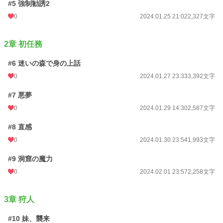
#5 強制勧誘2
月間ポイント
0 pt (228,848 位)
0
2024.01.25 21:02
2,327文字
年間ポイント
35 pt (166,603 位)
累計ポイント
10,952 pt (93,234 位)
2章 初任務
#6 迷いの森で身の上話
0
2024.01.27 23:33
3,392文字
#7 悪夢
0
2024.01.29 14:30
2,587文字
#8 直感
0
2024.01.30 23:54
1,993文字
#9 洞窟の魔力
0
2024.02.01 23:57
2,258文字
3章 狩人
#10 妹、襲来