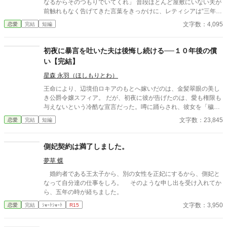
なるからそのつもりでいてくれ」 普段ほとんど屋敷にいない夫が
前触れもなく告げてきた言葉をきっかけに、レティシアは“三年
間”の契約を終わらせることにした。 赤の他人を屋敷に迎えるこ
文字数：4,095
恋愛
完結
短編
とはしない。 不要なものに感情を砕く理由などない。 「だって、
面倒でしょう？」 不誠実な夫も、無意味な結婚も、 この際すべて
切り捨ててしまいましょう。
初夜に暴言を吐いた夫は後悔し続ける──１０年後の償
い【完結】
星森 永羽（ほしもりとわ）
王命により、辺境伯ロキアのもとへ嫁いだのは、金髪翠眼の美し
き公爵令嬢スフィア。 だが、初夜に彼が告げたのは、愛も権限も
与えないという冷酷な宣言だった。噂に踊らされ、彼女を「穢れ
た花嫁」と罵ったロキア。 しかし、わずか一日でスフィアは姿を
文字数：23,845
恋愛
完結
短編
消し、教会から届いたのは婚姻無効と慰謝料請求の書状──。 王
と公爵の怒りを買ったロキアは、爵位も領地も名誉も奪われ、た
だの補佐官として生きることに。 そして十年後、運命のいたずら
側妃契約は満了しました。
か、彼は被災地で再びスフィアと出会う。 地位も捨て、娘を抱え
夢草 蝶
て生きる彼女の姿に、ロキアの胸に去来するのは、悔恨と赦しを
乞う想い──。 ⚠️本作はAIの生成した文章を一部に使用していま
婚約者である王太子から、別の女性を正妃にするから、側妃と
す。
なって自分達の仕事をしろ。 そのような申し出を受け入れてか
ら、五年の時が経ちました。
文字数：3,950
恋愛
完結
ｼｮｰﾄｼｮｰﾄ
R15