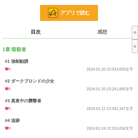
先…。
｢一族の殺し合いは、永遠に終わらないでしょう。どちらかの一族が、1人残ら
アプリで読む
ず、完全に命を絶たれるまで。"｣
逃れられない"血縁"による呪いが、アルル達のすぐそばまで迫ってきてい
て……。
目次
感想
※カクヨムとのマルチ連載になります。※本作品は視点が変わります。苦手な方
はご注意ください。※残酷描写があります。
1章 暗殺者
小説
228,848 位 / 228,848 件
#1 強制勧誘
恋愛
66,372 位 / 66,372 件
0
2024.01.20 22:03
3,650文字
お気に入り
4
#2 ダークブロンドの少女
24h.ポイント
0 pt
0
2024.01.20 23:24
1,885文字
文字数
179,014
#3 真夜中の襲撃者
更新日時
2024.11.27 22:48
0
2024.01.22 23:34
2,347文字
初回公開日時
2024.01.20 22:03
#4 追跡
0
2024.01.24 22:25
3,056文字
週間ポイント
0 pt (228,848 位)