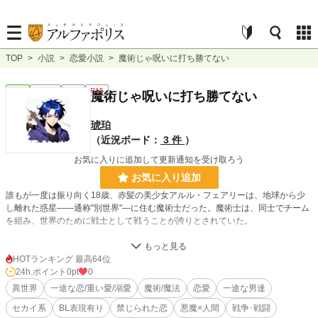
TOP
>
小説
>
恋愛小説
>
魔術じゃ呪いに打ち勝てない
恋愛
連載中
長編
R15
魔術じゃ呪いに打ち勝てない
琥珀
（近況ボード：
3 件
）
お気に入りに追加して更新通知を受け取ろう
お気に入り追加
誰もが一度は振り向く18歳、赤髪の美少女アルル・フェアリーは、地球から少
し離れた惑星――通称"別世界"―に住む魔術士だった。魔術士は、同士でチーム
を組み、世界のために戦士として戦うことが誇りとされていた。
しかし、興味の無い異性と、黙っていれば美青年の幼なじみツバサ・サングスタ
ーに付きまとわられ、ため息をつく日々。チームも結成できない、やむを得ず地
HOTランキング 最高64位
球で別れたアルルの恋人レンは音信不通となり早2年……だったが、ひょんな縁
24h.ポイント
0pt
0
により再会した！
異世界
一途な恋/重い愛/溺愛
魔術/魔法
恋愛
一途な男達
そうして、ほぼ勢いに任せて結成された魔術士チームオセロ。幼なじみのツバサ
セカイ系
BL表現有り
禁じられた恋
悪魔×人間
戦争･戦闘
を筆頭に、頼りある仲間達と共に魔術士としての新鮮な日々が始まりそうな矢