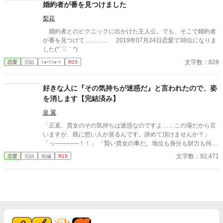
婚約者が番を見つけました
梨花
婚約者とのピクニックに出かけた主人公。でも、そこで婚約者
が番を見つけて………… 2019年07月24日恋愛で38位になりま
した(*´▽｀*)
文字数：828
恋愛
完結
ｼｮｰﾄｼｮｰﾄ
R15
好きな人に『その気持ちが迷惑だ』と言われたので、姿
を消します【完結済み】
皇 翼
「正直、貴女のその気持ちは迷惑なのですよ……この場だから言
いますが、既に想い人が居るんです。諦めて頂けませんか？」
「っ――――！！」 「賢い貴女の事だ。地位も身分も財力も何も
かもが貴女にとっては高嶺の花だと元々分かっていたのでしょ
文字数：92,471
恋愛
完結
短編
R15
う？そんな感情を持っているだけ時間が無駄だと思いません
か？」 クロエの気持ちなどお構いなしに、言葉は続けられる。既
に想い人がいる。気持ちが迷惑。諦めろ。時間の無駄。彼は止ま
らず話し続ける。彼が口を開く度に、まるで弾丸のように心を抉
っていった。 ＊＊＊＊＊＊ ・執筆時間空けてしまった間に途中過
程が気に食わなくなったので、設定などを少し変えて改稿してい
ます。