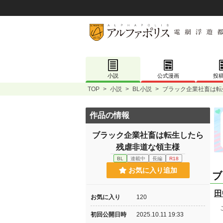
小説
公式漫画
投
TOP
>
小説
>
BL小説
>
ブラック企業社畜は転
作品の情報
ブラック企業社畜は転生したら
残虐非道な領主様
BL
連載中
長編
R18
お気に入り追加
ブ
田
お気に入り
120
こ
初回公開日時
2025.10.11 19:33