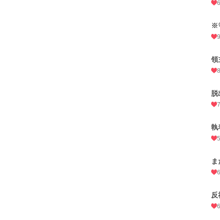
※
領
脱
執
ま
反