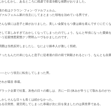
かしむかし、あるところに残虐で非道冷酷な侯爵がおりました。
の名はクラウン･フォン･ヴァルフェルム。
ァルフェルム家の当主にしてまとまった領地を治めている男です。
んな彼には息子と娘がおりました。美しい金髪をもつ妻は娘を産んですぐに亡くな
して哀しみすぎておかしくなってしまったのでしょう。なんと年頃になった愛娘を
いう近親憎悪変態クソ野郎ムーヴをかましたのです。
囲は当然反対しましたし、なにより娘本人が激しく拒絶。
ったもんだの末になんと息子に従者達の目の前で刺殺されるという、なんとも自業
―という領主に転生してしまった男。
れが蔵谷 恭蔵。
ラック企業で社畜。灰色の日々の癒しは、月に一日 (休みが辛うじて取れるのがそれく
かしそんな日々も長くは続かなかった。
る日突然、過労死してしまった恭蔵が次に目を覚ましたのは異世界である。