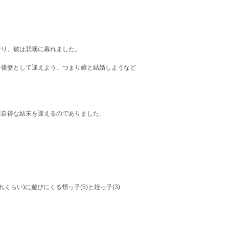
り、彼は悲嘆に暮れました。
後妻として迎えよう、つまり娘と結婚しようなど
自得な結末を迎えるのでありました。
らい)に遊びにくる甥っ子(5)と姪っ子(3)