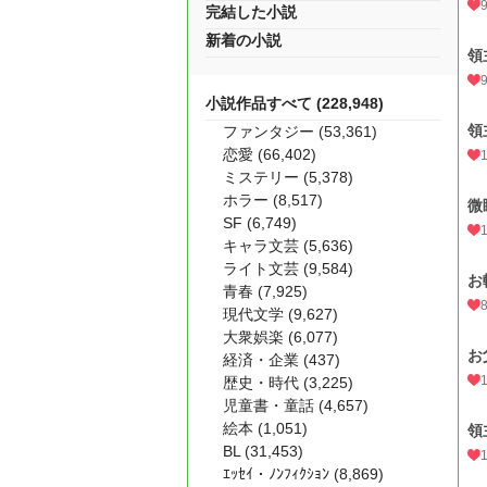
完結した小説
新着の小説
領
小説作品すべて (228,948)
領
ファンタジー (53,361)
恋愛 (66,402)
ミステリー (5,378)
ホラー (8,517)
微
SF (6,749)
キャラ文芸 (5,636)
ライト文芸 (9,584)
お
青春 (7,925)
現代文学 (9,627)
大衆娯楽 (6,077)
お
経済・企業 (437)
歴史・時代 (3,225)
児童書・童話 (4,657)
絵本 (1,051)
領
BL (31,453)
ｴｯｾｲ・ﾉﾝﾌｨｸｼｮﾝ (8,869)