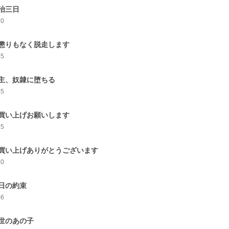
治三日
70
懲りもなく脱走します
45
主、奴隷に堕ちる
45
買い上げお願いします
55
買い上げありがとうございます
70
日の約束
66
世のあの子