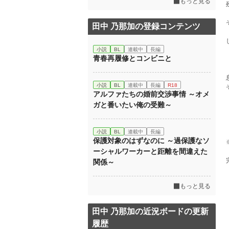
もっと見る
残
そ
田中 乃那加の登録コンテンツ
し
小説
BL
連載中
長編
青春再履修とコンビニと
息
小説
BL
連載中
長編
R18
そ
アルファたちの婚前交渉事情 ～オメ
ガと番いたい俺の受難～
小説
BL
連載中
長編
保護対象のはずなのに ～過保護なソ
※
ーシャルワーカーと距離を間違えた
完
関係～
もっと見る
田中 乃那加の近況ボードの更新
履歴