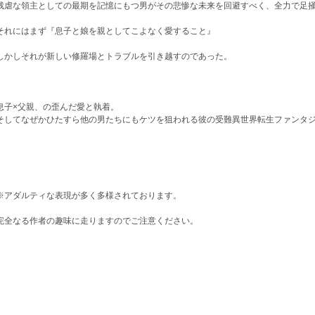
虐な領主としての最期を記憶にもつ男がその悲惨な未来を回避すべく、全力で足掻
れにはまず『息子と娘を親としてこよなく愛すること』
かしそれが新しい修羅場とトラブルを引き越すのであった。
子×父親、の歪んだ愛と執着。
してなぜかひたすら他の男たちにもケツを狙われる彼の受難異世界転生ファンタ
アダルティな表現が多く多様されております。
全なる作者の趣味に走りますのでご注意ください。