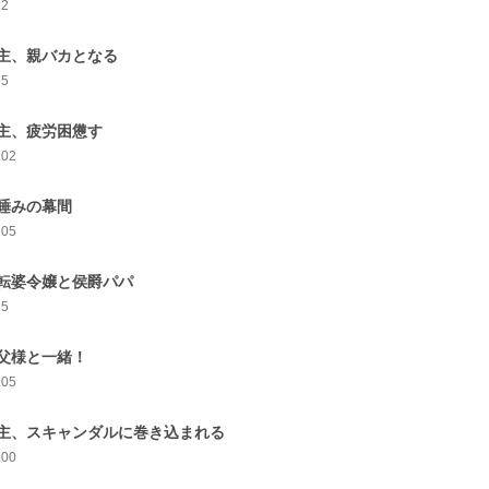
92
主、親バカとなる
95
主、疲労困憊す
102
睡みの幕間
105
転婆令嬢と侯爵パパ
85
父様と一緒！
105
主、スキャンダルに巻き込まれる
100