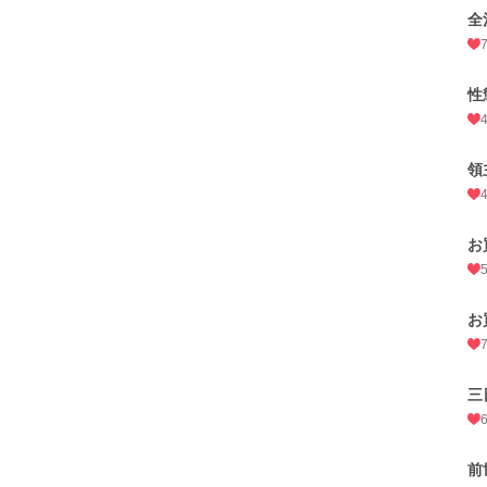
全
性
領
お
お
三
前