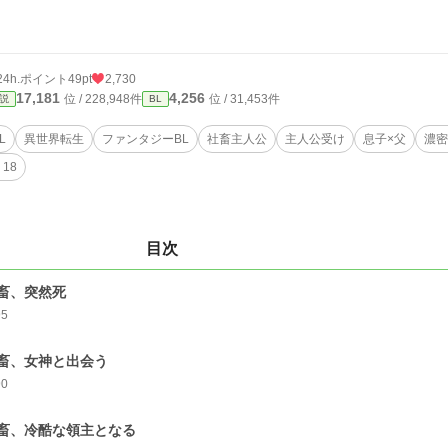
24h.ポイント
49pt
2,730
17,181
4,256
位 / 228,948件
位 / 31,453件
説
BL
L
異世界転生
ファンタジーBL
社畜主人公
主人公受け
息子×父
濃密
18
目次
畜、突然死
95
畜、女神と出会う
90
畜、冷酷な領主となる