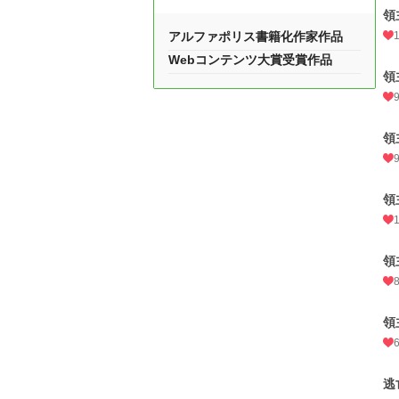
領
アルファポリス書籍化作家作品
Webコンテンツ大賞受賞作品
領
領
領
領
領
逃