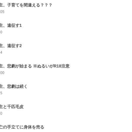
主、子育てを間違える？？？
105
主、遠征す1
90
主、遠征す2
94
主、悲劇が始まる ※ぬるいがR18注意
100
主、悲劇は続く
85
主と千匹毛皮
60
亡の手立てに身体を売る