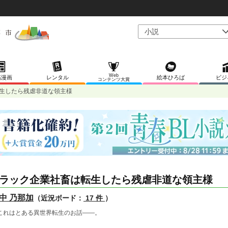
Web
稿漫画
レンタル
絵本ひろば
ビジ
コンテンツ大賞
生したら残虐非道な領主様
ラック企業社畜は転生したら残虐非道な領主様
中 乃那加
（近況ボード：
17 件
）
れはとある異世界転生のお話――。