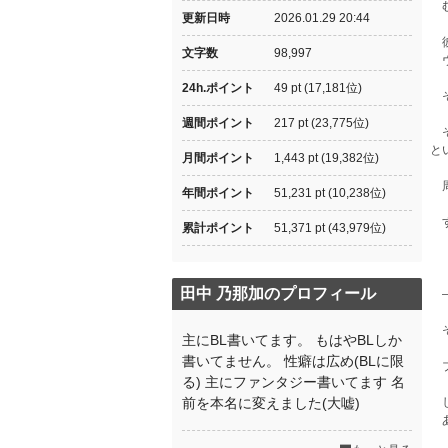
む
更新日時
2026.01.29 20:44
彼
文字数
98,997
ヴ
24h.ポイント
49 pt (17,181位)
そ
週間ポイント
217 pt (23,775位)
そ
と
月間ポイント
1,443 pt (19,382位)
周
年間ポイント
51,231 pt (10,238位)
す
累計ポイント
51,371 pt (43,979位)
田中 乃那加のプロフィール
―
そ
主にBL書いてます。 もはやBLしか
書いてません。 性癖は広め(BLに限
ブ
る) 主にファンタジー書いてます 名
前を本名に変えました(大嘘)
し
あ