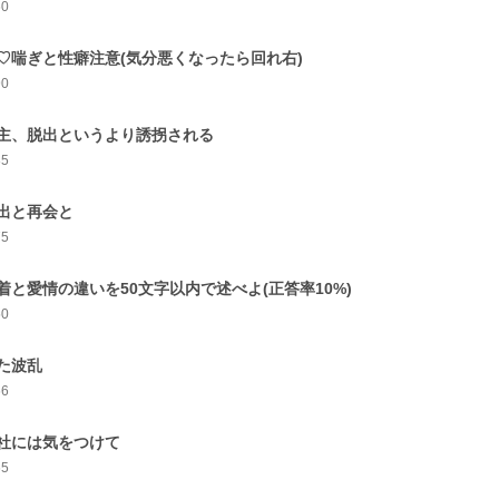
60
♡喘ぎと性癖注意(気分悪くなったら回れ右)
90
主、脱出というより誘拐される
85
出と再会と
75
着と愛情の違いを50文字以内で述べよ(正答率10%)
50
た波乱
66
社には気をつけて
65