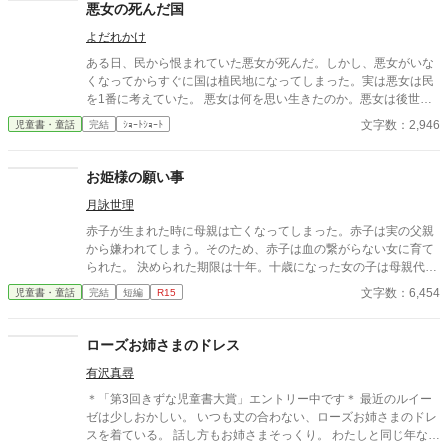
悪女の死んだ国
よだれかけ
ある日、民から恨まれていた悪女が死んだ。しかし、悪女がいな
くなってからすぐに国は植民地になってしまった。実は悪女は民
を1番に考えていた。 悪女は何を思い生きたのか。悪女は後世に
何を残したのか......... 2話完結 1/14に2話の内容を増やしました
文字数：2,946
児童書・童話
完結
ｼｮｰﾄｼｮｰﾄ
お姫様の願い事
月詠世理
赤子が生まれた時に母親は亡くなってしまった。赤子は実の父親
から嫌われてしまう。そのため、赤子は血の繋がらない女に育て
られた。 決められた期限は十年。十歳になった女の子は母親代わ
りに連れられて城に行くことになった。女の子の実の父親のもと
文字数：6,454
児童書・童話
完結
短編
R15
へ——。女の子はさいごに何を願うのだろうか。
ローズお姉さまのドレス
有沢真尋
＊「第3回きずな児童書大賞」エントリー中です＊ 最近のルイー
ゼは少しおかしい。 いつも丈の合わない、ローズお姉さまのドレ
スを着ている。 話し方もお姉さまそっくり。 わたしと同じ年なの