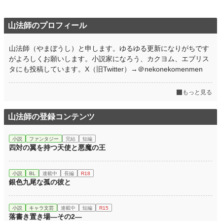
山法師のプロフィール
山法師（やまぼうし）と申します。ゆるゆる更新になりがちです
がよろしくお願いします。小説家になろう、カクヨム、エブリス
タにも投稿しています。X（旧Twitter）→＠nekonekomenmen
もっと見る
山法師の登録コンテンツ
小説
ファンタジー
完結
短編
四対の翼を持つ天使と悪魔の王
小説
BL
連載中
長編
R18
銀色九尾な孤の彼と
小説
キャラ文芸
連載中
短編
R15
落書き置き場—その2—