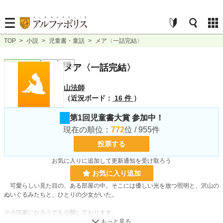
TOP
>
小説
>
児童書・童話
>
メア〈一話完結〉
児童書・童話
完結
短編
メア〈一話完結〉
山法師
（近況ボード：
16 件
）
第1回児童書大賞 参加中！
現在の順位：
772
位 / 955件
投票する
お気に入りに追加して更新通知を受け取ろう
お気に入り追加
可愛らしい見た目の、ある部屋の中。そこには優しい光を放つ照明と、沢山の
ぬいぐるみたちと、ひとりの少女がいた。
※小説家になろうでも公開しております。