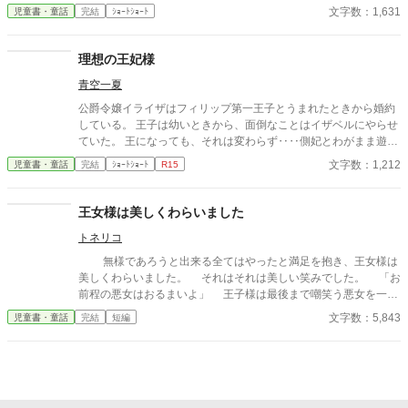
に、ずいぶん年上のように振舞う。 表紙はかんたん表紙メーカー
文字数：1,631
児童書・童話
完結
ｼｮｰﾄｼｮｰﾄ
さまで作成
理想の王妃様
青空一夏
公爵令嬢イライザはフィリップ第一王子とうまれたときから婚約
している。 王子は幼いときから、面倒なことはイザベルにやらせ
ていた。 王になっても、それは変わらず‥‥側妃とわがまま遊び
放題！ で、そんな二人がどーなったか？ ざまぁ？ありです。 お
文字数：1,212
児童書・童話
完結
ｼｮｰﾄｼｮｰﾄ
R15
気楽にお読みください。
王女様は美しくわらいました
トネリコ
無様であろうと出来る全てはやったと満足を抱き、王女様は
美しくわらいました。 それはそれは美しい笑みでした。 「お
前程の悪女はおるまいよ」 王子様は最後まで嘲笑う悪女を一刀
で断罪しました。 きたいの悪女は処刑されました 解説版
文字数：5,843
児童書・童話
完結
短編