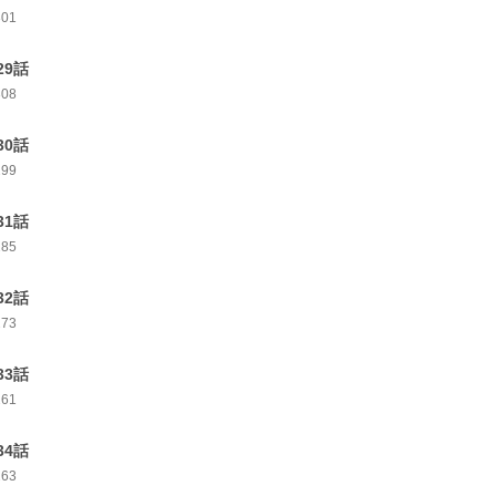
301
29話
308
30話
299
31話
285
32話
273
33話
261
34話
263