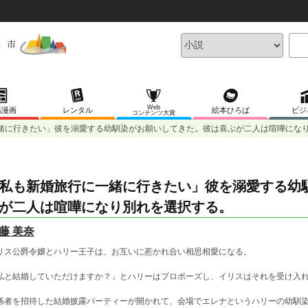
Web
稿漫画
レンタル
絵本ひろば
ビジ
コンテンツ大賞
緒に行きたい」彼を溺愛する幼馴染がお願いしてきた。彼は喜ぶが二人は喧嘩にな
私も新婚旅行に一緒に行きたい」彼を溺愛する幼
が二人は喧嘩になり別れを選択する。
藤 美奈
リス公爵令嬢とハリー王子は、お互いに惹かれ合い相思相愛になる。
私と結婚していただけますか？」とハリーはプロポーズし、イリスはそれを受け入
係者を招待した結婚披露パーティーが開かれて、会場でエレナというハリーの幼馴