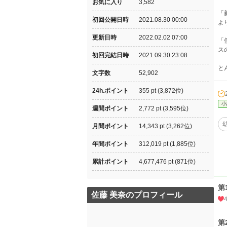
お気に入り
3,582
「
初回公開日時
2021.08.30 00:00
よ
更新日時
2022.02.02 07:00
「
ス
初回完結日時
2021.09.30 23:08
と
文字数
52,902
24h.ポイント
355 pt (3,872位)
小
週間ポイント
2,772 pt (3,595位)
月間ポイント
14,343 pt (3,262位)
年間ポイント
312,019 pt (1,885位)
累計ポイント
4,677,476 pt (871位)
第
佐藤 美奈のプロフィール
第