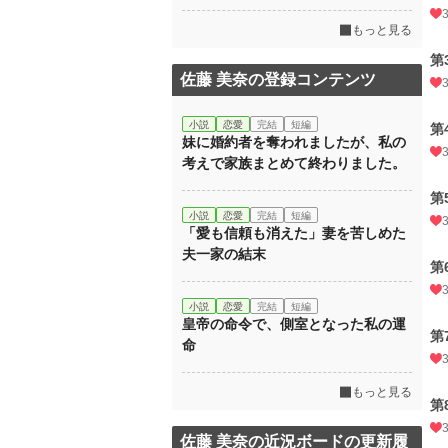
もっと見る
第
佐藤 美奈の登録コンテンツ
小説
恋愛
完結
短編
第
妹に婚約者を奪われましたが、私の
考えで家族まとめて終わりました。
第
小説
恋愛
完結
短編
「愛も信頼も消えた」妻を苦しめた
夫一家の結末
第
小説
恋愛
完結
短編
皇帝の命令で、側室となった私の運
第
命
もっと見る
第
佐藤 美奈の近況ボードの更新履