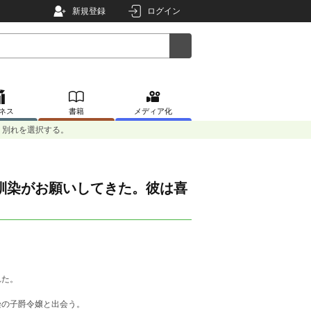
新規登録
ログイン
ネス
書籍
メディア化
り別れを選択する。
馴染がお願いしてきた。彼は喜
れた。
染の子爵令嬢と出会う。