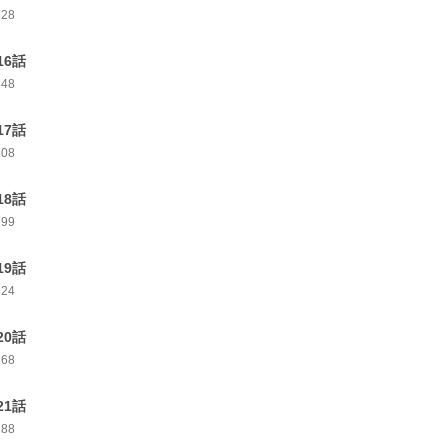
328
16話
348
17話
308
18話
299
19話
324
20話
368
21話
288