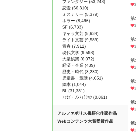
ファンタジー (53,243)
恋愛 (66,310)
ミステリー (5,379)
第
ホラー (8,496)
SF (6,733)
キャラ文芸 (5,634)
第
ライト文芸 (9,589)
青春 (7,912)
現代文学 (9,598)
大衆娯楽 (6,072)
第
経済・企業 (439)
歴史・時代 (3,230)
児童書・童話 (4,651)
第
絵本 (1,044)
BL (31,381)
ｴｯｾｲ・ﾉﾝﾌｨｸｼｮﾝ (8,861)
第
アルファポリス書籍化作家作品
Webコンテンツ大賞受賞作品
第