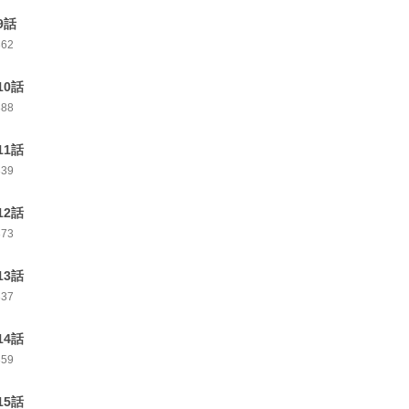
9話
362
10話
388
11話
339
12話
373
13話
337
14話
359
15話