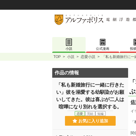
小説
公式漫画
投
TOP
>
小説
>
恋愛小説
>
「私も新婚旅行に一
作品の情報
「
「私も新婚旅行に一緒に行きた
ぶ
い」彼を溺愛する幼馴染がお願
いしてきた。彼は喜ぶが二人は
佐
喧嘩になり別れを選択する。
イ
恋愛
完結
短編
お気に入り追加
「
関