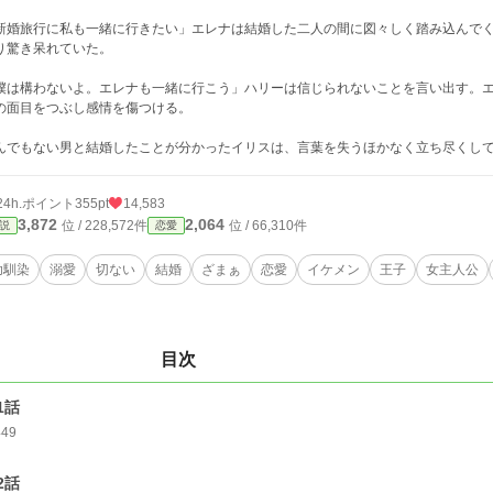
新婚旅行に私も一緒に行きたい」エレナは結婚した二人の間に図々しく踏み込んで
り驚き呆れていた。
僕は構わないよ。エレナも一緒に行こう」ハリーは信じられないことを言い出す。
の面目をつぶし感情を傷つける。
んでもない男と結婚したことが分かったイリスは、言葉を失うほかなく立ち尽くし
24h.ポイント
355pt
14,583
3,872
2,064
位 / 228,572件
位 / 66,310件
説
恋愛
幼馴染
溺愛
切ない
結婚
ざまぁ
恋愛
イケメン
王子
女主人公
目次
1話
449
2話