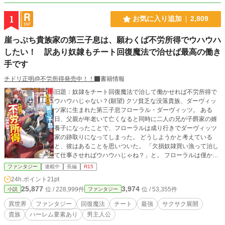
1
お気に入り追加
2,809
崖っぷち貴族家の第三子息は、願わくば不労所得でウハウハ
したい！ 訳あり奴隷もチート回復魔法で治せば最高の働き
手です
チドリ正明@不労所得発売中！！
書籍情報
旧題：奴隷をチート回復魔法で治して働かせれば不労所得で
ウハウハじゃない？(願望) クソ貧乏な没落貴族、ダーヴィッ
ツ家に生まれた第三子息フローラル・ダーヴィッツ。 ある
日、父親が年老いて亡くなると同時に二人の兄が子爵家の婿
養子になったことで、フローラルは成り行きでダーヴィッツ
家の跡取りになってしまった。 どうしようかと考えている
と、彼はあることを思いついた。 「欠損奴隷買い漁って治し
て仕事させればウハウハじゃね？」と。 フローラルは僅かな
資金を手に、手始めに失明した奴隷、四肢を失った奴隷など
ファンタジー
連載中
長編
R15
を買うと、不労所得でウハウハするために彼女らに仕事を与
24h.ポイント
21pt
えて稼がせることにした。 気がつけば奴隷たちは異様な忠誠
25,877
3,974
位 / 228,999件
位 / 53,355件
小説
ファンタジー
心を持ち始め、奴隷国家として地位を高めることになり、気
がつけば他の領主から目をつけられ、気がつけば奴隷たちが
異世界
ファンタジー
回復魔法
チート
最強
サクサク展開
懐きまくっていて……。
貴族
ハーレム要素あり
男主人公