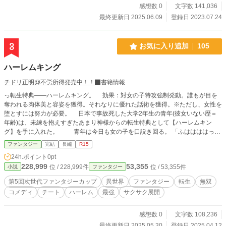
感想数 0
文字数 141,036
最終更新日 2025.06.09
登録日 2023.07.24
3
お気に入り追加
105
ハーレムキング
チドリ正明@不労所得発売中！！
書籍情報
っ転生特典——ハーレムキング。 効果：対女の子特攻強制発動。誰もが目を
奪われる肉体美と容姿を獲得。それなりに優れた話術を獲得。※ただし、女性を
堕とすには努力が必要。 日本で事故死した大学2年生の青年(彼女いない歴＝
年齢)は、未練を抱えすぎたあまり神様からの転生特典として【ハーレムキン
グ】を手に入れた。 青年は今日も女の子を口説き回る。 「ふははははっ！
君は美しい！ 名前を教えてくれ！」 「変な人！」 ※2025/6/6 完結。
ファンタジー
完結
長編
R15
24h.ポイント
0pt
228,999
53,355
位 / 228,999件
位 / 53,355件
小説
ファンタジー
第5回次世代ファンタジーカップ
異世界
ファンタジー
転生
無双
コメディ
チート
ハーレム
最強
サクサク展開
感想数 0
文字数 108,236
最終更新日 2025.05.30
登録日 2025.04.12