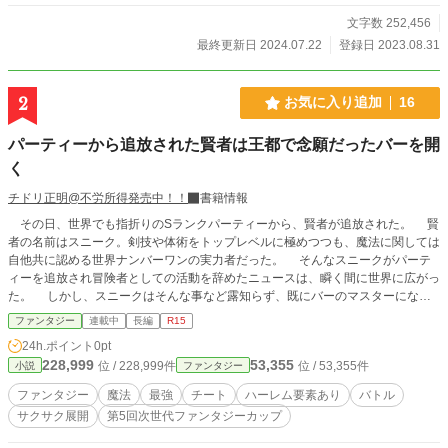
文字数 252,456
最終更新日 2024.07.22
登録日 2023.08.31
2
お気に入り追加
16
パーティーから追放された賢者は王都で念願だったバーを開
く
チドリ正明@不労所得発売中！！
書籍情報
その日、世界でも指折りのSランクパーティーから、賢者が追放された。 賢
者の名前はスニーク。剣技や体術をトップレベルに極めつつも、魔法に関しては
自他共に認める世界ナンバーワンの実力者だった。 そんなスニークがパーテ
ィーを追放され冒険者としての活動を辞めたニュースは、瞬く間に世界に広がっ
た。 しかし、スニークはそんな事など露知らず、既にバーのマスターになる
ために王都の路地裏にひっそりと店を構えていたのだった。 バーの名前は
ファンタジー
連載中
長編
R15
【ハイドアウト】 隠れ家的バーとして、客足が少なくてもいいから気の良い
24h.ポイント
0pt
常連が訪れる事を願って付けた名前だったのだが、【ハイドアウト】に訪れるの
228,999
53,355
位 / 228,999件
位 / 53,355件
小説
ファンタジー
は、過去師弟関係であったエルフの美少女や王女様を護衛する僕っ娘騎士だった
り、敏腕若手ギルドマスターだったり……悩みを抱えた有名人ばかり。 これ
ファンタジー
魔法
最強
チート
ハーレム要素あり
バトル
はSランクパーティーを追放された世界最高峰の賢者が、王都でバーのマスター
サクサク展開
第5回次世代ファンタジーカップ
として、多種多様な常連客が抱える問題を解決していく物語……。