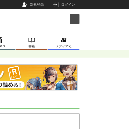
新規登録
ログイン
ネス
書籍
メディア化