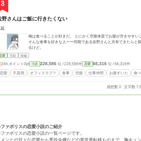
3
佐野さんはご飯に行きたくない
有箱
俺は食べることが好きだ。 とにかく空腹体質でお腹が空きやすいこともあり、食事は特別なことだと思っている。
そんな食事を好きな人ーー同期である佐野さんと共有できたらと願ってやまない。 食事に
るけど。
恋愛
完結
短編
228,586
66,316
24h.ポイント
0pt
位 / 228,586件
位 / 66,316件
小説
恋愛
恋愛
不器用
オフィスラブ？
食事
空腹
仕事仲間
お腹すいた
食
感想数 0
文字数 7,
ルファポリスの恋愛小説のご紹介
ルファポリスの恋愛小説の一覧ページです。
ケメンとの甘々な恋愛から悪役令嬢などの異世界転移ものまで、胸キュ