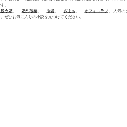
です。
悪役令嬢
」 「
婚約破棄
」 「
溺愛
」 「
ざまぁ
」 「
オフィスラブ
」 人気
す。ぜひお気に入りの小説を見つけてください。