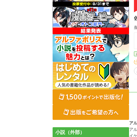
ア
ア
小説（外部）
イ