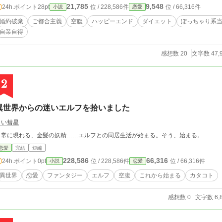
21,785
9,548
24h.ポイント
28pt
位 / 228,586件
位 / 66,316件
小説
恋愛
にも掲載中の作品です。
婚約破棄
ご都合主義
空腹
ハッピーエンド
ダイエット
ぽっちゃり系
自業自得
感想数 20
文字数 47,
2
異世界からの迷いエルフを拾いました
白い彗星
日常に現れる、金髪の妖精……エルフとの同居生活が始まる。そう、始まる。
恋愛
完結
短編
228,586
66,316
24h.ポイント
0pt
位 / 228,586件
位 / 66,316件
小説
恋愛
異世界
恋愛
ファンタジー
エルフ
空腹
これから始まる
カタコト
感想数 0
文字数 6,