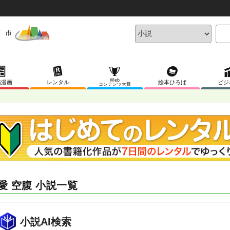
Web
稿漫画
レンタル
絵本ひろば
ビジ
コンテンツ大賞
愛 空腹 小説一覧
小説AI検索