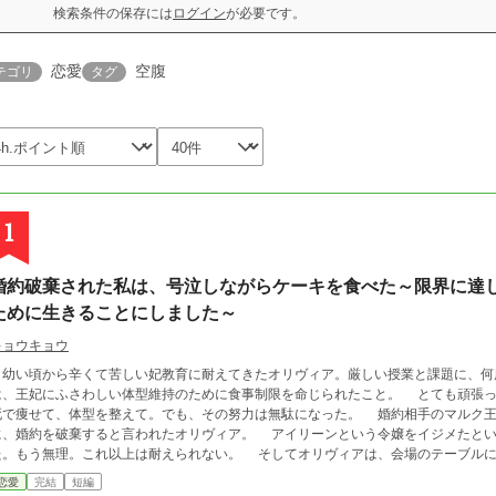
検索条件の保存には
ログイン
が必要です。
恋愛
空腹
テゴリ
タグ
1
婚約破棄された私は、号泣しながらケーキを食べた～限界に達
ために生きることにしました～
キョウキョウ
幼い頃から辛くて苦しい妃教育に耐えてきたオリヴィア。厳しい授業と課題に、何
、王妃にふさわしい体型維持のために食事制限を命じられたこと。 とても頑張った。お腹いっぱいに食べたいのを我慢して、必
で痩せて、体型を整えて。でも、その努力は無駄になった。 婚約相手のマルク王子から、無慈悲に告げられた別れの言葉。唐突
婚約を破棄すると言われたオリヴィア。 アイリーンという令嬢をイジメたという、いわれのない罪で責められて限界に達し
もう無理。これ以上は耐えられない。 そしてオリヴィアは、会場のテーブルに置いてあったデザートのケーキを手づかみで食
た。食べながら泣いた。空腹の辛さから解放された気持ちよさと、ケーキの美味しさに涙が出たのだ
恋愛
完結
短編
連載していた試作の完成版です。大まかな展開や設定は、ほぼ変わりません。加筆修