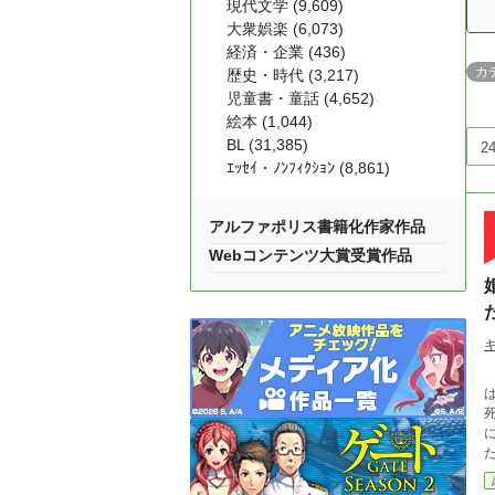
現代文学 (9,609)
大衆娯楽 (6,073)
経済・企業 (436)
カ
歴史・時代 (3,217)
児童書・童話 (4,652)
絵本 (1,044)
BL (31,385)
ｴｯｾｲ・ﾉﾝﾌｨｸｼｮﾝ (8,861)
アルファポリス書籍化作家作品
Webコンテンツ大賞受賞作品
は
死
に、
た。
べ