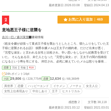
最終更新日 2026.03.08
登録日 2024.04.13
2
お気に入り追加
469
意地悪王子様に逆襲を
吉川一巳／森川茉里
書籍情報
《処女令嬢が頑張って童貞王子様を襲おうとしたところ、寝たふりをしていた王
子様に逆襲されるお話》 侯爵令嬢メルは王太子の婚約者。だけど出来が悪く、
『完璧な淑女』と言われる女性と比較され、辛い思いをしながら妃教育を受けて
いた。 そんなある日、未亡人となった『完璧な淑女』が、王太子の閨の指南役
になるという噂を耳にする。 抑圧され、必死に耐えていたメルは怒りを爆発さ
せ、王太子を性的な意味で襲撃するが…… 似非イギリスのヴィクトリア朝な異
恋愛
完結
長編
R18
世界が舞台です。 女性上位表現がありますが即ひっくり返ります。
24h.ポイント
14pt
29,806
12,634
位 / 228,775件
位 / 66,369件
小説
恋愛
異世界
恋愛
ハッピーエンド
イケメン
ノーチェ
女主人公
女性上位表現あり
中出しあり
王子
ヒストリカル
感想数 2
文字数 38,118
最終更新日 2021.03.12
登録日 2021.03.01