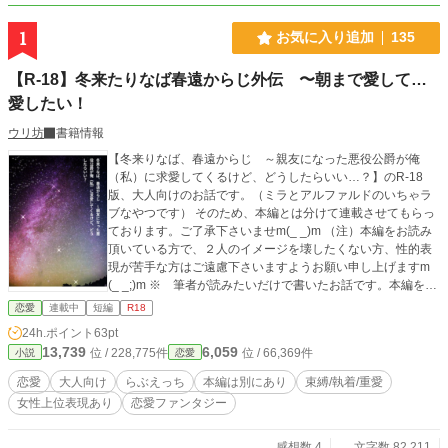
1
お気に入り追加
135
【R-18】冬来たりなば春遠からじ外伝 〜朝まで愛して…
愛したい！
ウリ坊
書籍情報
【冬来りなば、春遠からじ ～親友になった悪役公爵が俺
（私）に求愛してくるけど、どうしたらいい…？】のR-18
版、大人向けのお話です。（ミラとアルファルドのいちゃラ
ブなやつです） そのため、本編とは分けて連載させてもらっ
ております。ご了承下さいませm(_ _)m （注）本編をお読み
頂いている方で、２人のイメージを壊したくない方、性的表
現が苦手な方はご遠慮下さいますようお願い申し上げますm
(_ _;)m ※ 筆者が読みたいだけで書いたお話です。本編を読
んでいない方は二人の関係性や登場人物がわからないように
恋愛
連載中
短編
R18
なっております。もし気になった方がいらっしゃいました
24h.ポイント
63pt
ら、本編を閲覧していただけますと嬉しいです！（恋愛ファ
13,739
6,059
位 / 228,775件
位 / 66,369件
小説
恋愛
ンタジーで長編になってます）
恋愛
大人向け
らぶえっち
本編は別にあり
束縛/執着/重愛
女性上位表現あり
恋愛ファンタジー
感想数 4
文字数 82,211