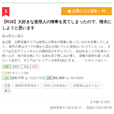
3
お気に入り追加
95
【R18】大好きな使用人の情事を見てしまったので、情夫に
しようと思います
みっきー・るー
ある夜、公爵令嬢ダリアは使用人の男女が情事に耽っているのを目撃してしま
う。 相手の男はダリアが密かに恋心を抱いていた使用人バレリアンだった。 ダ
リアは王太子フェンネルとの婚約話がすすんでいた。 結ばれることの出来ない
想い人が、別の女を抱いている姿を見て憎しみが湧く。 屋敷の規則を破った罰
という名目で、ダリアはバレリアンを情夫(仮)にする。 ・ヒロインはヒーロ
ー以外とも致します。 ・無理やりなRシーンが予告なく入ります。 ・血や失
恋愛
連載中
長編
R18
禁、自死などのシーンが一部含まれます。 上記が苦手な方は、お避け下さ
24h.ポイント
0pt
いm(_ _)m
228,775
66,369
位 / 228,775件
位 / 66,369件
小説
恋愛
恋愛
無理矢理表現あり
女性上位表現あり
純愛感はあまりない
魔法
文字数 32,939
最終更新日 2023.06.11
登録日 2023.06.06