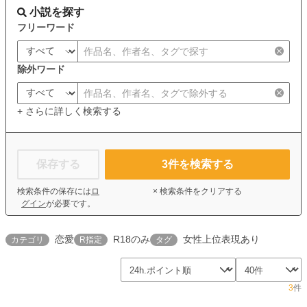
小説を探す
フリーワード
除外ワード
+ さらに詳しく検索する
保存する
3
件を検索する
検索条件の保存には
ロ
× 検索条件をクリアする
グイン
が必要です。
恋愛
R18のみ
女性上位表現あり
カテゴリ
R指定
タグ
3
件