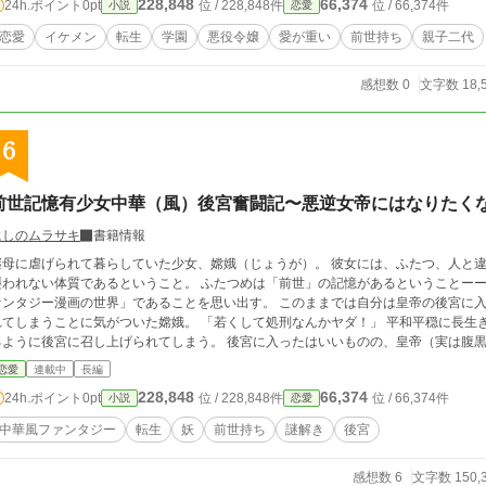
228,848
66,374
24h.ポイント
0pt
位 / 228,848件
位 / 66,374件
小説
恋愛
恋愛
イケメン
転生
学園
悪役令嬢
愛が重い
前世持ち
親子二代
感想数 0
文字数 18,
6
前世記憶有少女中華（風）後宮奮闘記〜悪逆女帝にはなりたく
にしのムラサキ
書籍情報
継母に虐げられて暮らしていた少女、嫦娥（じょうが）。 彼女には、ふたつ、人と違
われない体質であるということ。 ふたつめは「前世」の記憶があるということーー。 ある日、嫦娥はここが「前世で見た中
ァンタジー漫画の世界」であることを思い出す。 このままでは自分は皇帝の後宮に
まうことに気がついた嫦娥。 「若くして処刑なんかヤダ！」 平和平穏に長生きしたい、そう願っていたのに、なぜだか拐われ
うに後宮に召し上げられてしまう。 後宮に入ったはいいものの、皇帝（実は腹黒？）は何考えてるか分からないし、幼馴染は皇
帝に喧嘩腰だし、九尾の狐には懐かれるし、後宮では変な（ゆるふわ）事件が多発。
恋愛
連載中
長編
事件などの謎を解くことはできるのか。 そして、嫦娥が平穏に暮らせる日とは、果たしてやって
228,848
66,374
24h.ポイント
0pt
位 / 228,848件
位 / 66,374件
小説
恋愛
入るまで）少しシリアスです。 あとはシリアス（多少の後宮的ドロドロ含む）とゆるふわ？
更しました（2020.01.17）
中華風ファンタジー
転生
妖
前世持ち
謎解き
後宮
感想数 6
文字数 150,