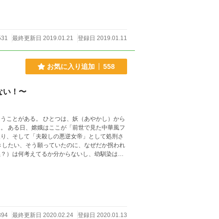
531
最終更新日 2019.01.21
登録日 2019.01.11
お気に入り追加
558
ない！〜
うことがある。 ひとつは、妖（あやかし）から
華風フ
入り、そして「夫殺しの悪逆女帝」として処刑さ
 １０１匹獅子狗（シーズー）事件、人面魚失踪
くるのでしょうか。 ※最初（後宮に
が７：３くらいです（予定） ※タイトル
394
最終更新日 2020.02.24
登録日 2020.01.13