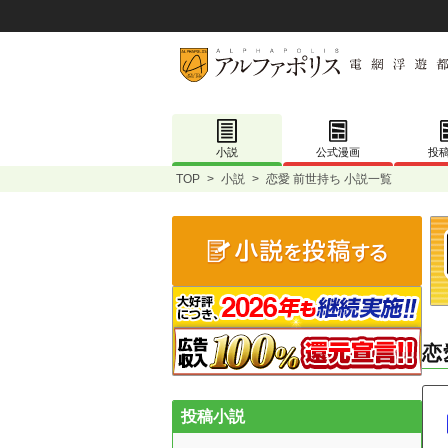
小説
公式漫画
投
TOP
>
小説
>
恋愛 前世持ち 小説一覧
恋
投稿小説