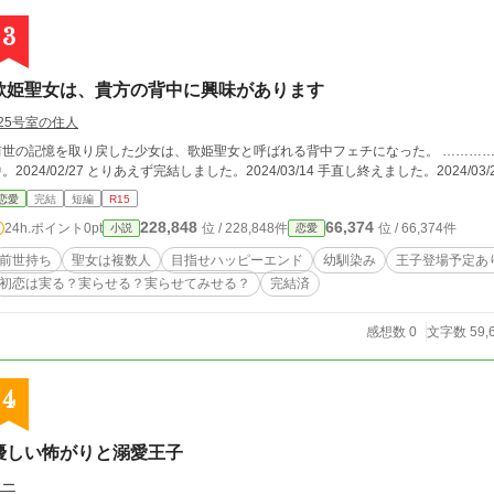
3
歌姫聖女は、貴方の背中に興味があります
325号室の住人
世の記憶を取り戻した少女は、歌姫聖女と呼ばれる背中フェチになった。 …………というような話。 読み返しにくいため、手直し
。2024/02/27 とりあえず完結しました。2024/03/14 手直し終えました。2024/03/
恋愛
完結
短編
R15
228,848
66,374
24h.ポイント
0pt
位 / 228,848件
位 / 66,374件
小説
恋愛
前世持ち
聖女は複数人
目指せハッピーエンド
幼馴染み
王子登場予定あ
初恋は実る？実らせる？実らせてみせる？
完結済
感想数 0
文字数 59,
4
優しい怖がりと溺愛王子
リー