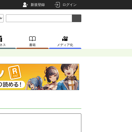
新規登録
ログイン
ネス
書籍
メディア化