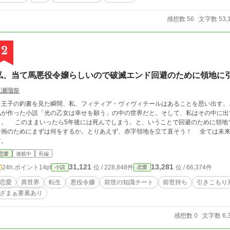
感想数 56
文字数 53,
2
私、当て馬悪役令嬢らしいので破滅エンド回避のために領地に
水瀬瑠奈
王子の釣書を見た瞬間、私、フィティア・ヴィヴィテールはあることを思い出す。
私が作った小説「光の乙女は幸せを願う」の中の世界だと。そして、私はその中に出
う。と、いうことで回避のために領地で引きこもっていることにした。 引きこもり
画のためにまずは何をするか。とりあえず、赤字領地を立て直そう！ 全ては未来の自分の幸せのために、頑張ることにいたしま
す。
恋愛
連載中
長編
31,121
13,281
24h.ポイント
14pt
位 / 228,848件
位 / 66,374件
小説
恋愛
恋愛
異世界
転生
悪役令嬢
前世の知識チート
前世持ち
引きこもり
ざまぁ要素あり
感想数 0
文字数 6,