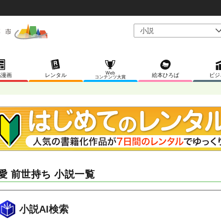
Web
稿漫画
レンタル
絵本ひろば
ビジ
コンテンツ大賞
愛 前世持ち 小説一覧
小説AI検索