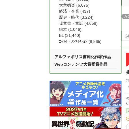
大衆娯楽 (6,075)
経済・企業 (437)
カ
歴史・時代 (3,224)
児童書・童話 (4,658)
絵本 (1,046)
BL (31,440)
ｴｯｾｲ・ﾉﾝﾌｨｸｼｮﾝ (8,865)
アルファポリス書籍化作家作品
Webコンテンツ大賞受賞作品
控