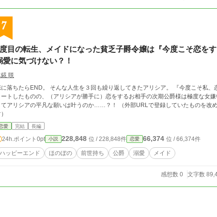
7
4度目の転生、メイドになった貧乏子爵令嬢は『今度こそ恋を
溺愛に気づけない？！
錵 咲
に落ちたらEND。 そんな人生を３回も繰り返してきたアリシア。 『今度こそ私、恋をします！』 そう心に決めて新たな人生をス
ートしたものの、（アリシアが勝手に）恋をするお相手の次期公爵様は極度な女嫌いだった。 恋するときめきを味
アリシアの平凡な願いは叶うのか……？！ （外部URLで登録していたものを改めて登録しました！ ◇他サイト様でも公開中で
す）
恋愛
完結
長編
228,848
66,374
24h.ポイント
0pt
位 / 228,848件
位 / 66,374件
小説
恋愛
ハッピーエンド
ほのぼの
前世持ち
公爵
溺愛
メイド
感想数 0
文字数 89,