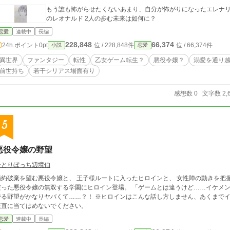
もう誰も怖がらせたくないあまり、自分が怖がりになったエレナリアと 彼女を守るためならなんでもする
のレオナルド 2人の歩む未来は如何に？
恋愛
連載中
長編
228,848
66,374
24h.ポイント
0pt
位 / 228,848件
位 / 66,374件
小説
恋愛
異世界
ファンタジー
転性
乙女ゲーム転生？
悪役令嬢？
溺愛を通り
前世持ち
若干シリアス場面有り
感想数 0
文字数 2,
5
悪役令嬢の野望
ひとりぼっち辺境伯
婚約破棄を望む悪役令嬢と、 王子様ルートに入ったヒロインと、 女性陣の動きを把握
だった悪役令嬢の無双する学園にヒロイン登場。 「ゲームとは違うけど……イケメン
望がかなりヤバくて……？！ ※ヒロインはこんな話し方しません、あくまでイメージです笑笑 ※内容紹介を今の進捗において
素直に当てはめないでください。
恋愛
連載中
長編