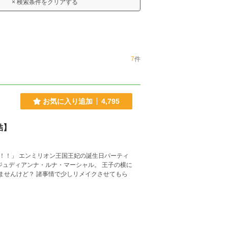
× 検索条件をクリアする
7
件
お気に入り追加
4,795
結】
！！」 エンミリオン王国王妃の誕生日パーティ
ジュディアンナ・ルナ・マーシャル。 王子の横に
リメイクさせてもら