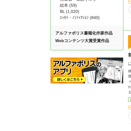
絵本 (59)
BL (1,020)
ｴｯｾｲ・ﾉﾝﾌｨｸｼｮﾝ (840)
アルファポリス書籍化作家作品
Webコンテンツ大賞受賞作品
襲
れてし
るよ
変