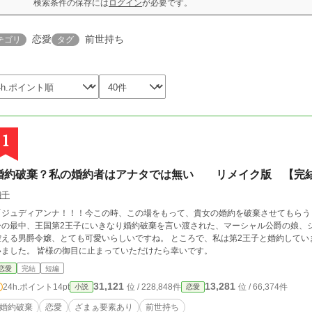
検索条件の保存には
ログイン
が必要です。
恋愛
前世持ち
テゴリ
タグ
1
婚約破棄？私の婚約者はアナタでは無い リメイク版 【完
翔千
「ジュディアンナ！！！今この時、この場をもって、貴女の婚約を破棄させてもらう
ーの最中、王国第2王子にいきなり婚約破棄を言い渡された、マーシャル公爵の娘、
える男爵令嬢、とても可愛いらしいですね。 ところで、私は第2王子と婚約していませんけど？ 諸事情で少し
いました。 皆様の御目に止まっていただけたら幸いです。
恋愛
完結
短編
31,121
13,281
24h.ポイント
14pt
位 / 228,848件
位 / 66,374件
小説
恋愛
婚約破棄
恋愛
ざまぁ要素あり
前世持ち