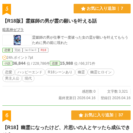
い。いや、俺のだからな?】 も同時連載中です！ ●毎日投稿は
2月まで。3月より週1〜2話での投稿に切り替えます。 ●毎週
5
お気に入り追加
7
水曜日更新！
【R18版】霊媒師の男が霊の願いを叶える話
暗黒神ゼブラ
霊媒師の男が仕事で一度祓った女の霊が願いを叶えてもらう
ために男の前に現れた
恋愛
完結
ｼｮｰﾄｼｮｰﾄ
R18
24h.ポイント
7pt
36,844
15,988
位 / 228,786件
位 / 66,371件
小説
恋愛
恋愛
ハッピーエンド
R18シーンあり
幽霊
幽霊ヒロイン
男主人公
現代
感想数 0
文字数 3,321
最終更新日 2026.04.16
登録日 2026.04.16
6
お気に入り追加
37
【R18】幽霊になったけど、片思いの人とヤッたら成仏でき