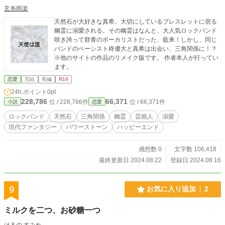
玄糸雨楽
天然石が大好きな真希。大切にしているブレスレットに宿る
幽霊に溺愛される。その幽霊はなんと、大人気ロックバンド
咲き誇って群青のボーカリストだった、藍来！しかし、同じ
バンドのベーシスト柊優大と真希は出会い、三角関係に！？
※他のサイトの作品のリメイク版です。 作者本人が行ってい
ます。
恋愛
完結
長編
R18
24h.ポイント
0pt
228,786
66,371
位 / 228,786件
位 / 66,371件
小説
恋愛
ロックバンド
天然石
三角関係
幽霊
芸能人
溺愛
現代ファンタジー
パワーストーン
ハッピーエンド
感想数 0
文字数 106,418
最終更新日 2024.08.22
登録日 2024.08.16
9
お気に入り追加
2
ミルクを二つ、お砂糖一つ
はるの すみれ