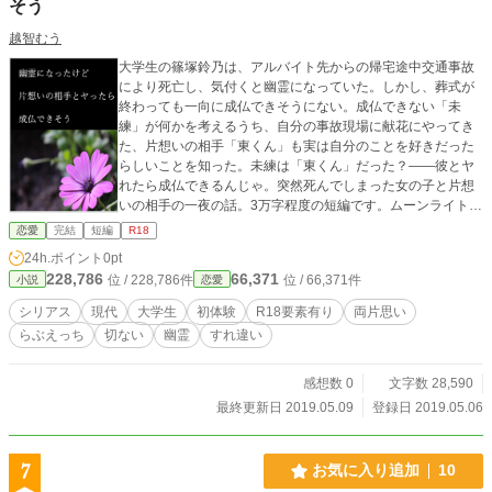
そう
越智むう
大学生の篠塚鈴乃は、アルバイト先からの帰宅途中交通事故
により死亡し、気付くと幽霊になっていた。しかし、葬式が
終わっても一向に成仏できそうにない。成仏できない「未
練」が何かを考えるうち、自分の事故現場に献花にやってき
た、片想いの相手「東くん」も実は自分のことを好きだった
らしいことを知った。未練は「東くん」だった？――彼とヤ
れたら成仏できるんじゃ。突然死んでしまった女の子と片想
いの相手の一夜の話。3万字程度の短編です。ムーンライトノ
ベルズにも掲載中です。 ※表紙画像はPixabay様のフリー素
恋愛
完結
短編
R18
材を使用させて頂いております。
24h.ポイント
0pt
228,786
66,371
位 / 228,786件
位 / 66,371件
小説
恋愛
シリアス
現代
大学生
初体験
R18要素有り
両片思い
らぶえっち
切ない
幽霊
すれ違い
感想数 0
文字数 28,590
最終更新日 2019.05.09
登録日 2019.05.06
7
お気に入り追加
10