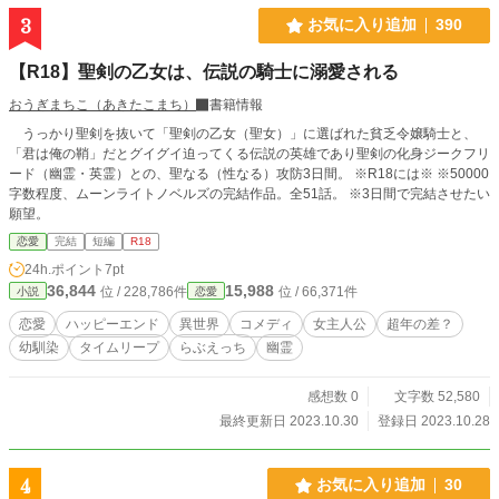
3
お気に入り追加
390
【R18】聖剣の乙女は、伝説の騎士に溺愛される
おうぎまちこ（あきたこまち）
書籍情報
うっかり聖剣を抜いて「聖剣の乙女（聖女）」に選ばれた貧乏令嬢騎士と、
「君は俺の鞘」だとグイグイ迫ってくる伝説の英雄であり聖剣の化身ジークフリ
ード（幽霊・英霊）との、聖なる（性なる）攻防3日間。 ※R18には※ ※50000
字数程度、ムーンライトノベルズの完結作品。全51話。 ※3日間で完結させたい
願望。
恋愛
完結
短編
R18
24h.ポイント
7pt
36,844
15,988
位 / 228,786件
位 / 66,371件
小説
恋愛
恋愛
ハッピーエンド
異世界
コメディ
女主人公
超年の差？
幼馴染
タイムリープ
らぶえっち
幽霊
感想数 0
文字数 52,580
最終更新日 2023.10.30
登録日 2023.10.28
4
お気に入り追加
30