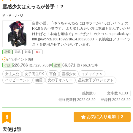
霊感少女はえっちが苦手！？
M・A・J・O
自作小説、「ゆうちゃんねるにはホラーがいっぱい！？」の
R-18百合小説です。 より楽しみたい方は本編も読んでいただ
ければと！本編も短編ですのでぜひ！ カクヨム https://kakuyo
mu.jp/works/16816927861416328680 ・表紙絵はフリーイラ
ストを使用させていただいています。
恋愛
完結
短編
R18
24h.ポイント
0pt
228,786
66,371
位 / 228,786件
位 / 66,371件
小説
恋愛
女主人公
女子高生/JK
百合
霊感少女
イチャイチャ
ハッピーエンド
幽霊
女の子オンリー
星花女子プロジェクト
感想数 0
文字数 4,133
最終更新日 2022.03.29
登録日 2022.03.29
8
お気に入り追加
2
天使は誰