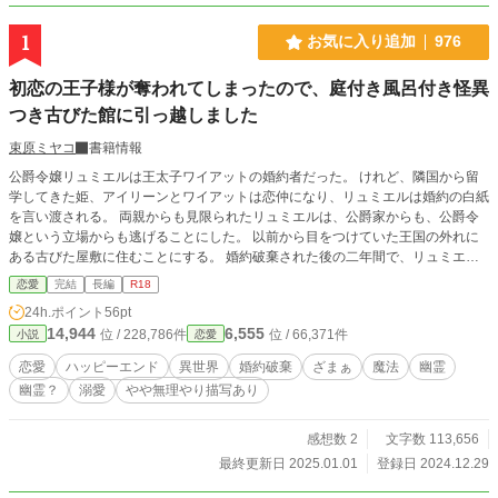
1
お気に入り追加
976
初恋の王子様が奪われてしまったので、庭付き風呂付き怪異
つき古びた館に引っ越しました
束原ミヤコ
書籍情報
公爵令嬢リュミエルは王太子ワイアットの婚約者だった。 けれど、隣国から留
学してきた姫、アイリーンとワイアットは恋仲になり、リュミエルは婚約の白紙
を言い渡される。 両親からも見限られたリュミエルは、公爵家からも、公爵令
嬢という立場からも逃げることにした。 以前から目をつけていた王国の外れに
ある古びた屋敷に住むことにする。 婚約破棄された後の二年間で、リュミエル
は金を貯めて屋敷を買い取り出奔の準備をしていたのだ。 何もかもから解放さ
恋愛
完結
長編
R18
れたリュミエルが、古めかしい屋敷で暮らしはじめると、ある異変に気づく。
24h.ポイント
56pt
夜になると、どうにも──はしたない夢を見るのである。 幽霊とのあれそれを、
14,944
6,555
位 / 228,786件
位 / 66,371件
小説
恋愛
幽霊姦って言うのだと最近知りまして、どうしても書きたくなりました。 公爵
令嬢と、訳あり幽霊のゆるい話です。
恋愛
ハッピーエンド
異世界
婚約破棄
ざまぁ
魔法
幽霊
幽霊？
溺愛
やや無理やり描写あり
感想数 2
文字数 113,656
最終更新日 2025.01.01
登録日 2024.12.29