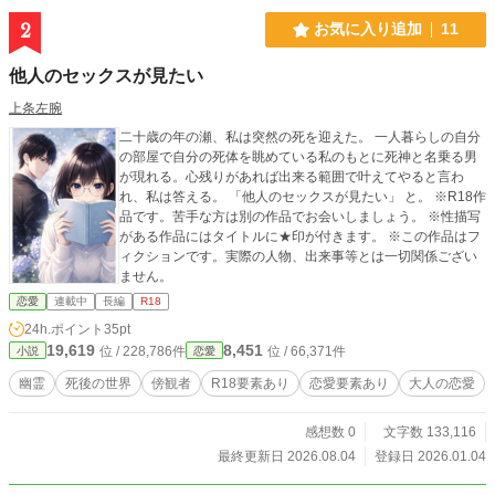
2
お気に入り追加
11
他人のセックスが見たい
上条左腕
二十歳の年の瀬、私は突然の死を迎えた。 一人暮らしの自分
の部屋で自分の死体を眺めている私のもとに死神と名乗る男
が現れる。心残りがあれば出来る範囲で叶えてやると言わ
れ、私は答える。 「他人のセックスが見たい」 と。 ※R18作
品です。苦手な方は別の作品でお会いしましょう。 ※性描写
がある作品にはタイトルに★印が付きます。 ※この作品はフ
ィクションです。実際の人物、出来事等とは一切関係ござい
ません。
恋愛
連載中
長編
R18
24h.ポイント
35pt
19,619
8,451
位 / 228,786件
位 / 66,371件
小説
恋愛
幽霊
死後の世界
傍観者
R18要素あり
恋愛要素あり
大人の恋愛
感想数 0
文字数 133,116
最終更新日 2026.08.04
登録日 2026.01.04