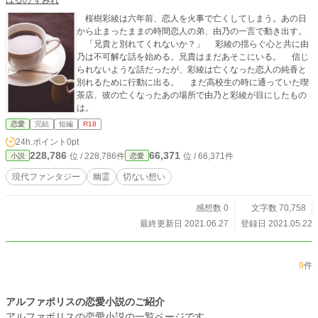
桜樹彩綾は六年前、恋人を火事で亡くしてしまう。あの日
から止まったままの時間恋人の弟、由乃の一言で動き出す。
「兄貴と別れてくれないか？」 彩綾の揺らぐ心と共に由
乃は不可解な話を始める。兄貴はまだあそこにいる。 信じ
られないような話だったが、彩綾は亡くなった恋人の純香と
別れるために行動に出る。 まだ高校生の時に通っていた喫
茶店、彼の亡くなったあの場所で由乃と彩綾が目にしたもの
は。
恋愛
完結
短編
R18
24h.ポイント
0pt
228,786
66,371
位 / 228,786件
位 / 66,371件
小説
恋愛
現代ファンタジー
幽霊
切ない想い
感想数 0
文字数 70,758
最終更新日 2021.06.27
登録日 2021.05.22
9
件
アルファポリスの恋愛小説のご紹介
アルファポリスの恋愛小説の一覧ページです。