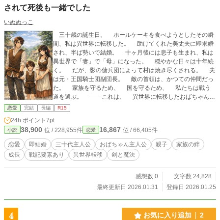
されて死後も一緒でした
いぬぬっこ
三十歳の誕生日。 ホールケーキを食べようとしたその瞬
間、私は異世界に転移した。 助けてくれた美丈夫に即求婚
され、半ば勢いで結婚。 十ヶ月後には息子も生まれ、私は
異世界で「妻」で「母」になった。 穏やかな日々は十年続
く。 だが、影の傭兵団によって村は焼き尽くされる。 夫
は元・王国騎士団副団長。 敵の首領は、かつての仲間だっ
た。 家族を守るため、 国を守るため、 私たちは戦う
道を選ぶ。 ――これは、 異世界に転移したおばちゃん
と、 その家族が歩んだ、 生涯の物語。 ＊この作品は、
恋愛
完結
長編
R15
アルファポリス様・カクヨム様・ノベルデイズ様にも掲載し
24h.ポイント
7pt
ております。どうかご了承よろしくお願い致します。
38,900
16,867
位 / 228,955件
位 / 66,405件
小説
恋愛
恋愛
即結婚
三十代主人公
おばちゃん主人公
親子
家族の絆
成長
戦記要素あり
異世界転移
剣と魔法
感想数 0
文字数 24,828
最終更新日 2026.01.31
登録日 2026.01.25
4
お気に入り追加
2