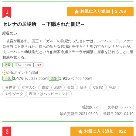
1
お気に入り追加
2,766
セレナの居場所 ～下賜された側妃～
緑谷めい
後宮が廃され、国王エドガルドの側妃だったセレナは、ルーベン・アルファー
ロ侯爵に下賜された。自らの新たな居場所を作ろうと努力するセレナだったが、
夫ルーベンの幼馴染だという伯爵家令嬢クラーラが頻繁に屋敷を訪れることに違
和感を覚える。
恋愛
完結
短編
R15
24h.ポイント
433pt
3,476
1,915
位 / 228,955件
位 / 66,405件
小説
恋愛
異世界
女主人公
貴族
結婚
夫婦
親子
幼馴染
完結
ややダーク
表面上はハッピーエンド
感想数 22
文字数 32,776
最終更新日 2021.05.03
登録日 2021.04.19
2
お気に入り追加
822