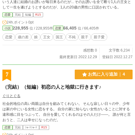
いう人達に結婚のお誘いが毎日来るのだが... そのお誘いを全て断り1人の王女と
して一生を遂げようとするのだが、1人の20歳の男性に口説かれている。
恋愛
完結
短編
R15
24h.ポイント
0pt
228,955
66,405
位 / 228,955件
位 / 66,405件
小説
恋愛
恋愛
歳の差
娘
王女
国王
不純
親子
親子愛
感想数 0
文字数 6,234
最終更新日 2022.12.29
登録日 2022.12.27
7
お気に入り追加
4
（完結）（短編）初恋の人と地獄に行きます♪
ぐりとぐる
社会的地位の高い両親は自分を顧みてくれない。 そんな寂しい日々の中、少年
は家の中にいる女性に恋をする。 自分の家に知らない女性がいることに対する
違和感に目をつぶって。 自分を愛してくれるのはその人だけ――。 誰が何と言
おうと、二人は幸せになったのだ。
恋愛
完結
ｼｮｰﾄｼｮｰﾄ
R15
24h.ポイント
0pt