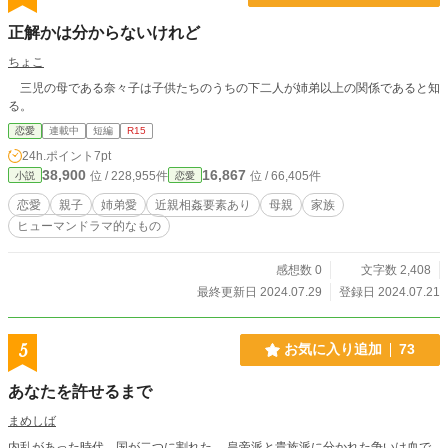
正解かは分からないけれど
ちょこ
三児の母である奈々子は子供たちのうちの下二人が姉弟以上の関係であると知
る。
恋愛
連載中
短編
R15
24h.ポイント
7pt
38,900
16,867
位 / 228,955件
位 / 66,405件
小説
恋愛
恋愛
親子
姉弟愛
近親相姦要素あり
母親
家族
ヒューマンドラマ的なもの
感想数 0
文字数 2,408
最終更新日 2024.07.29
登録日 2024.07.21
5
お気に入り追加
73
あなたを許せるまで
まめしば
内乱があった時代、国が二つに割れた。 皇帝派と貴族派に分かれた争いは血で