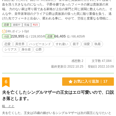
血を洗う大きなものになった。 子爵令嬢であったフィーネの家は貴族派の末
端。 力のない家は寄り親である家格が上位の家門と同じ派閥に数えられた。 そ
んな中、皇帝派筆頭のグライア公爵は貴族派の張った罠に陥り重傷を負う。 逃
げた先でフィーネと出会い、匿われる事に。 やがて、労役と度重なる増税に苦
しんだ民衆まで巻き込んだ争いは皇帝派のトップ帝国の皇太子が勝利を収める事
恋愛
連載中
長編
R15
になる。 争いが皇帝派の勝利で終わる頃、フィーネの身には新たな命が宿って
24h.ポイント
0pt
いた・・・・。 これはそんなフィーネが一人息子を出産してから公爵と再会し
228,955
66,405
位 / 228,955件
位 / 66,405件
小説
恋愛
紆余曲折を経て幸せになるまでのお話。 ◇◇◇◇◇◇◇◇◇◇◇ ※この作品は
他サイト 小説家になろう でも掲載しています。 感想を頂けた場合、読ませ
恋愛
異世界
ハッピーエンド
すれ違い
親子
溺愛
執着
て頂きますがそれに対しての返信は控えさせて頂きます。 荒らし行為や、作品
シリアス
身分差
公爵
のクレーム等は執筆に支障をきたしますのでご遠慮願います。 誤字脱字は人間
なので多少あると思います。報告は優しくお願いします笑 そっと直しておきま
す。
感想数 2
文字数 47,084
最終更新日 2022.10.25
登録日 2022.10.09
6
お気に入り追加
17
夫を亡くしたシングルマザーの王女はエロ可愛いので、口説
き落とします。
暁 とと
夫を亡くした、王女は15歳の娘がいるシングルマザーは次の国王になりたいと