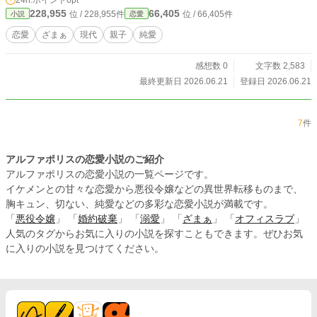
228,955
66,405
位 / 228,955件
位 / 66,405件
小説
恋愛
恋愛
ざまぁ
現代
親子
純愛
感想数 0
文字数 2,583
最終更新日 2026.06.21
登録日 2026.06.21
7
件
アルファポリスの恋愛小説のご紹介
アルファポリスの恋愛小説の一覧ページです。
イケメンとの甘々な恋愛から悪役令嬢などの異世界転移ものまで、
胸キュン、切ない、純愛などの多彩な恋愛小説が満載です。
「
悪役令嬢
」 「
婚約破棄
」 「
溺愛
」 「
ざまぁ
」 「
オフィスラブ
」
人気のタグからお気に入りの小説を探すこともできます。ぜひお気
に入りの小説を見つけてください。