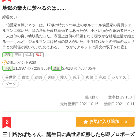
地獄の業火に焚べるのは……
緑谷めい
伯爵家令嬢アネットは、17歳の時に２つ年上のボルテール侯爵家の長男ジェ
ルマンに嫁いだ。親の決めた政略結婚ではあったが、小さい頃から婚約者だった
二人は仲の良い幼馴染だった。表面上は何の問題もなく穏やかな結婚生活が始ま
る――けれど、ジェルマンには秘密の愛人がいた。学生時代からの平民の恋人サ
ラとの関係が続いていたのである。 やがてアネットは男女の双子を出産し
た。「ディオン」と名付けられた男児はジェルマンそっくりで、「マドレーヌ」
恋愛
完結
短編
R15
と名付けられた女児はアネットによく似ていた。 ※ 全５話完結予定
24h.ポイント
92pt
11,997
5,418
位 / 228,955件
位 / 66,405件
小説
恋愛
異世界
貴族
結婚
夫婦
愛人
親子
復讐
完結
シリアス
ダーク
感想数 6
文字数 19,133
最終更新日 2021.10.15
登録日 2021.10.11
3
お気に入り追加
5
三十路おばちゃん、誕生日に異世界転移したら即プロポーズ