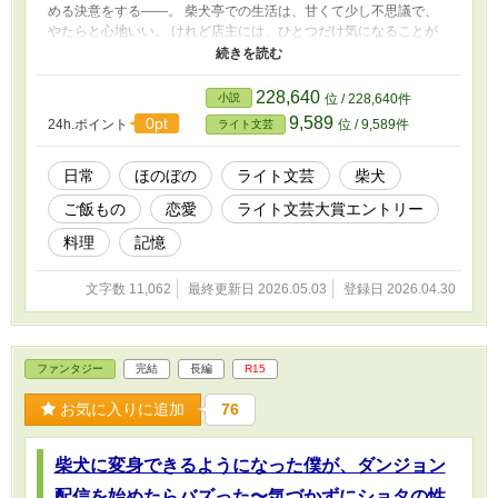
める決意をする――。 柴犬亭での生活は、甘くて少し不思議で、
やたらと心地いい。 けれど店主には、ひとつだけ気になることが
あった。 初めて会ったはずなのに、なぜか自分のことをよく知っ
ている。 それにあの仕草、距離感――どうしても、昔飼っていた
柴犬と重なって見えてしまうのだ。 もしかしてこの人、本当に
228,640
小説
位 / 228,640件
――。
9,589
0pt
24h.ポイント
位 / 9,589件
ライト文芸
日常
ほのぼの
ライト文芸
柴犬
ご飯もの
恋愛
ライト文芸大賞エントリー
料理
記憶
文字数 11,062
最終更新日 2026.05.03
登録日 2026.04.30
ファンタジー
完結
長編
R15
お気に入りに追加
76
柴犬に変身できるようになった僕が、ダンジョン
配信を始めたらバズった〜気づかずにショタの性