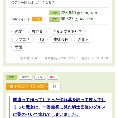
のテニ―様とは...どう？なる？
228,640
小説
位 / 228,640件
66,327
0pt
24h.ポイント
位 / 66,327件
恋愛
恋愛
異世界
ざまぁ要素あり？
ラブコメ
TS
生徒会長
ざまぁ
学園
文字数 50,610
最終更新日 2023.02.20
登録日 2023.01.29
恋愛
連載中
長編
R15
お気に入りに追加
13
間違って作ってしまった惚れ薬を誤って飲んでし
まった魔女は、一番最初に見た騎士団長のダルス
に薬のせいで惚れてしまいました。