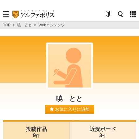
TOP
>
暁 とと
>
Webコンテンツ
暁 とと
お気に入りに追加
投稿作品
近況ボード
9
3
件
件