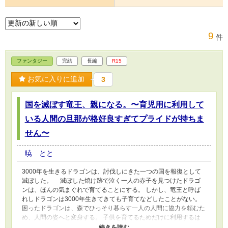
9
件
ファンタジー
完結
長編
R15
お気に入りに追加
3
国を滅ぼす竜王、親になる。〜育児用に利用して
いる人間の旦那が格好良すぎてプライドが持ちま
せん〜
暁 とと
3000年を生きるドラゴンは、討伐しにきた一つの国を報復として
滅ぼした。 滅ぼした焼け跡で泣く一人の赤子を見つけたドラゴ
ンは、ほんの気まぐれで育てることにする。 しかし、竜王と呼ば
れしドラゴンは3000年生きてきても子育てなどしたことがない。
困ったドラゴンは、森でひっそり暮らす一人の人間に協力を頼むた
め、人間の姿へと変身する。 子供を育てるためだけに利用するは
ずだった人間。けれど、穏やかな日々を過ごすうちに、ドラゴンの