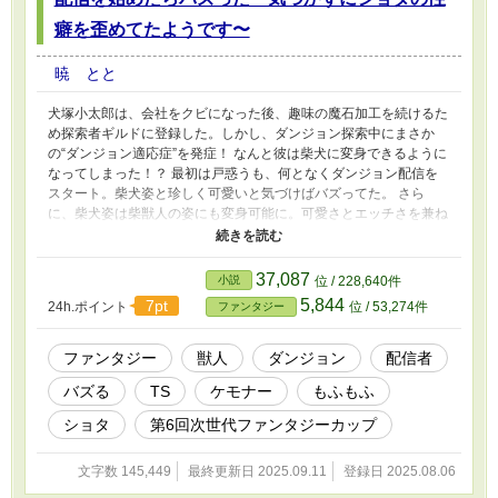
癖を歪めてたようです〜
暁 とと
犬塚小太郎は、会社をクビになった後、趣味の魔石加工を続けるた
め探索者ギルドに登録した。しかし、ダンジョン探索中にまさか
の“ダンジョン適応症”を発症！ なんと彼は柴犬に変身できるように
なってしまった！？ 最初は戸惑うも、何となくダンジョン配信を
スタート。柴犬姿と珍しく可愛いと気づけばバズってた。 さら
に、柴犬姿は柴獣人の姿にも変身可能に。可愛さとエッチさを兼ね
備えた柴獣人として、新たなファン層を獲得したり、最近知り合っ
た無知なショタの性癖を曲げてしまう.....
37,087
小説
位 / 228,640件
5,844
7pt
24h.ポイント
位 / 53,274件
ファンタジー
ファンタジー
獣人
ダンジョン
配信者
バズる
TS
ケモナー
もふもふ
ショタ
第6回次世代ファンタジーカップ
文字数 145,449
最終更新日 2025.09.11
登録日 2025.08.06