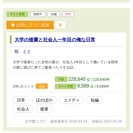
ライト文芸
連載中
短編
R15
お気に入りに追加
0
大学の後輩と社会人一年目の俺な日常
暁 とと
大学で後輩だった女性の蒼が、社会人1年目として働いている桜井
の家に遊びに来てご飯食べたりする話。
228,640
小説
位 / 228,640件
9,589
0pt
24h.ポイント
位 / 9,589件
ライト文芸
日常
ほのぼの
コメディ
短編
社会人
後輩
文字数 2,727
最終更新日 2025.04.29
登録日 2025.04.29