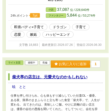
3000年間変わることのなかった心は、少しずつ変化していく。 こ
れは、世界最強のドラゴンが初めて「家族」を知る物語。
37,087
小説
位 / 228,640件
5,844
7pt
24h.ポイント
位 / 53,274件
ファンタジー
即席バディ×子育て
ドラゴン
子育て
恋愛
嫉妬
ハッピーエンド
文字数 18,883
最終更新日 2026.07.26
登録日 2026.06.30
ライト文芸
連載中
長編
お気に入りに追加
1
柴犬亭の店主は、元愛犬なのかもしれない
暁 とと
仕事を押し付けられ、心も体もすり減らしていた社畜OL・優香。
ある夜、限界のままふらりと立ち寄った食堂「柴犬亭」で、人生が
変わる。 出てきたのは、美味しいご飯。やけに距離の近い店主
は、優香の会社の愚痴を聞いてくれた。 そしてついに、会社を辞