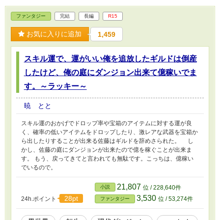
ファンタジー
完結
長編
R15
お気に入りに追加
1,459
スキル運で、運がいい俺を追放したギルドは倒産
したけど、俺の庭にダンジョン出来て億稼いでま
す。～ラッキー～
暁 とと
スキル運のおかげでドロップ率や宝箱のアイテムに対する運が良
く、確率の低いアイテムをドロップしたり、激レアな武器を宝箱か
ら出したりすることが出来る佐藤はギルドを辞めさられた。 し
かし、佐藤の庭にダンジョンが出来たので億を稼ぐことが出来ま
す。 もう、戻ってきてと言われても無駄です。こっちは、億稼い
でいるので。
21,807
小説
位 / 228,640件
3,530
28pt
24h.ポイント
位 / 53,274件
ファンタジー