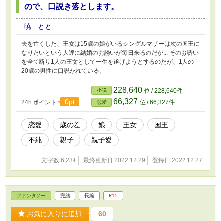
ので、口説き落とします。
暁 とと
夫を亡くした、王女は15歳の娘がいるシングルマザーは次の国王に
なりたいという人達に結婚のお誘いが毎日来るのだが... そのお誘い
を全て断り1人の王女として一生を遂げようとするのだが、1人の
20歳の男性に口説かれている。
228,640
小説
位 / 228,640件
66,327
0pt
24h.ポイント
位 / 66,327件
恋愛
恋愛
歳の差
娘
王女
国王
不純
親子
親子愛
文字数 6,234
最終更新日 2022.12.29
登録日 2022.12.27
ファンタジー
完結
長編
R15
お気に入りに追加
60