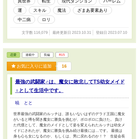
異世界
転生
現代ダンジョン
ハーレム
運
スキル
魔法
ざまあ要素あり
中二病
ロリ
文字数 116,079
最終更新日 2023.10.31
登録日 2023.07.10
恋愛
連載中
長編
R15
お気に入りに追加
16
最強の武闘家♂は、魔女に敗北してTS幼女メイド
♀として生活中です。
暁 とと
世界最強の武闘家のルッチは、誰もいないはずのデラド王国に魔女
がいると噂を聞き魔女に勝負を挑むが、ボロボロに負けた。 負け
た代償として、魔女のメイドとして姿を変えられたルッチは幼女メ
イドにされたが、魔女に勝負を挑み続け最後には....です。 最後は
身も心も女になるのか、もしくは、男に戻れるのか！？ 生徒会長