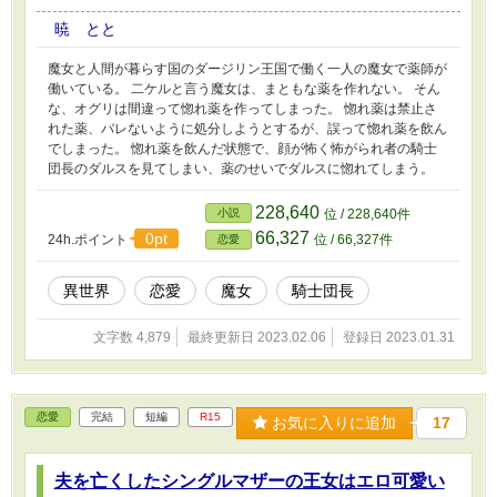
暁 とと
魔女と人間が暮らす国のダージリン王国で働く一人の魔女で薬師が
働いている。 二ケルと言う魔女は、まともな薬を作れない。 そん
な、オグリは間違って惚れ薬を作ってしまった。 惚れ薬は禁止さ
れた薬、バレないように処分しようとするが、誤って惚れ薬を飲ん
でしまった。 惚れ薬を飲んだ状態で、顔が怖く怖がられ者の騎士
団長のダルスを見てしまい、薬のせいでダルスに惚れてしまう。
228,640
小説
位 / 228,640件
66,327
0pt
24h.ポイント
位 / 66,327件
恋愛
異世界
恋愛
魔女
騎士団長
文字数 4,879
最終更新日 2023.02.06
登録日 2023.01.31
恋愛
完結
短編
R15
お気に入りに追加
17
夫を亡くしたシングルマザーの王女はエロ可愛い