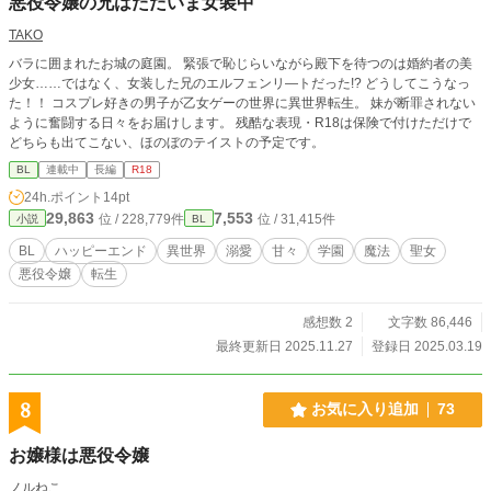
悪役令嬢の兄はただいま女装中
TAKO
バラに囲まれたお城の庭園。 緊張で恥じらいながら殿下を待つのは婚約者の美
少女……ではなく、女装した兄のエルフェンリ―トだった!? どうしてこうなっ
た！！ コスプレ好きの男子が乙女ゲーの世界に異世界転生。 妹が断罪されない
ように奮闘する日々をお届けします。 残酷な表現・R18は保険で付けただけで
どちらも出てこない、ほのぼのテイストの予定です。
BL
連載中
長編
R18
24h.ポイント
14pt
29,863
7,553
位 / 228,779件
位 / 31,415件
小説
BL
BL
ハッピーエンド
異世界
溺愛
甘々
学園
魔法
聖女
悪役令嬢
転生
感想数 2
文字数 86,446
最終更新日 2025.11.27
登録日 2025.03.19
8
お気に入り追加
73
お嬢様は悪役令嬢
ノルねこ