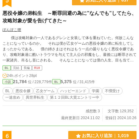
5
お気に入り追加
637
悪役令嬢の弟転生 ～断罪回避の為に”なんでも”してたら、
攻略対象が愛を告げてきた～
ぽんぽこ狸
僕は攻略対象の一人であるグレンと女装して体を重ねていた。何故こんな
ことになっているのか。 それは僕が乙女ゲームの悪役令嬢の弟に転生してし
まったからである。 僕の姉さまはそれはもう一点の曇りもなく悪役令嬢であ
り、攻略対象達に酷いトラウマを与えて主人公の邪魔をし、最後には断罪されて
一家諸共、吊るし首にされる。 そんなことになっては僕の人生、目も当てら
れない。 だから姉さまのせいで女嫌いになってしまったグレンには、すんな
BL
完結
長編
R18
り主人公とくっついて貰うために絶賛こうして治療中だし、他にもたくさん破滅
24h.ポイント
28pt
を回避するために行動している。 多分そのせいで原作は崩壊してるけど、知
21,784
5,375
位 / 228,779件
位 / 31,415件
小説
BL
ったことでは無いのだ！ そんなわけでもうすぐ始まるシナリオに怯えながら
も、今日もグレンと無機質な行為をするのだった。 書き忘れていましたが、B
BL
悪役令嬢
乙女ゲーム
ハッピーエンド
学園
不憫受け
L大賞に応募しています！ ぽちっと投票していただけますと大変うれしいで
一途攻め
異世界転生
第１２回BL大賞エントリー中
す。
感想数 3
文字数 129,352
最終更新日 2024.11.02
登録日 2024.10.26
6
お気に入り追加
1,019