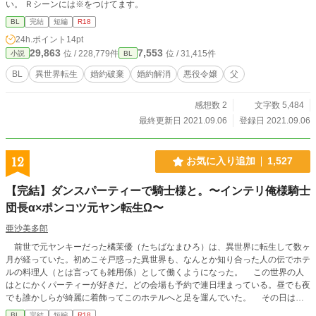
い。 Ｒシーンには※をつけてます。
BL
完結
短編
R18
24h.ポイント
14pt
29,863
7,553
位 / 228,779件
位 / 31,415件
小説
BL
BL
異世界転生
婚約破棄
婚約解消
悪役令嬢
父
感想数 2
文字数 5,484
最終更新日 2021.09.06
登録日 2021.09.06
12
お気に入り追加
1,527
【完結】ダンスパーティーで騎士様と。〜インテリ俺様騎士
団長α×ポンコツ元ヤン転生Ω〜
亜沙美多郎
前世で元ヤンキーだった橘茉優（たちばなまひろ）は、異世界に転生して数ヶ
月が経っていた。初めこそ戸惑った異世界も、なんとか知り合った人の伝でホテ
ルの料理人（とは言っても雑用係）として働くようになった。 この世界の人
はとにかくパーティーが好きだ。どの会場も予約で連日埋まっている。昼でも夜
でも誰かしらが綺麗に着飾ってこのホテルへと足を運んでいた。 その日は騎
士団員が一般客を招いて行われる、ダンスパーティーという名の婚活パーティー
BL
完結
短編
R18