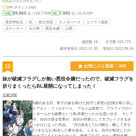
が行われた。 騎士という花型の職業の上、全員αが確約されている。目をぎら
24h.ポイント
14pt
つかせた女性がこぞってホテルへと押しかけていた。 中でもリアム・ラミレ
29,863
7,553
位 / 228,779件
位 / 31,415件
小説
BL
スという騎士団長は、訪れた女性の殆どが狙っている人気のα様だ。 茉優はリ
アム様が参加される日に補充員としてホールの手伝いをするよう頼まれた。
異世界転生
BL
騎士団長
オメガバース
コメディ風味
転生前はヤンキーだった茉優はまともな敬語も喋れない。 それでもトンチン
元ヤンキー
玉の輿
悪役令嬢
公爵
カンな敬語で接客しながら、なんとか仕事をこなしていた。 リアムという男
は一目でどの人物か分かった。そこにだけ人集りができている。 Ωを隠して働
いている茉優は、仕事面で迷惑かけないようにとなるべく誰とも関わらずに、
感想数 19
文字数 105,775
黙々と料理やドリンクを運んでいた。しかし、リアムが近寄って来ただけで発情
最終更新日 2022.11.30
登録日 2022.09.24
してしまった。 リアムは茉優に『運命の番だ！』と言われ、ホテルの部屋に
強引に連れて行かれる。襲われると思っていたが、意外にも茉優が番になると言
うまでリアムからは触れてもこなかった。 いよいよ番なった二人はラミレス
13
お気に入り追加
399
邸へと移動する。そこで見たのは見知らぬ美しい女性と仲睦まじく過ごすリアム
だった。ショックを受けた茉優は塞ぎ込んでしまう。 しかし、その正体はなん
妹が破滅フラグしか無い悪役令嬢だったので、破滅フラグを
とリアムの双子の兄弟だった。パーティーに参加していたのは弟のリアムに扮装
した兄のエリアであった。 エリアの正体は公爵家の嫡男であり、後継者だっ
折りまくったらBL展開になってしまった！
た。侯爵令嬢との縁談を断る為に自分だけの番を探していたのだと言う。 弟の
古紫汐桜
リアムの婚約発表のお茶会で、エリアにも番が出来たと報告しようという話にな
ったが、当日、エリアの目を盗んで侯爵令嬢ベイリーの本性が剥き出しとなる。
5歳のある日、双子の妹を助けた拍子に前世の記憶を取り戻し
お茶会の会場で下民扱いを受けた茉優だったが……。 ♡読者様1300over！本当
たアルト・フィルナート。 アルトは前世で、アラフィフのペ
にありがとうございます♡ ※独自のオメガバース設定があります。 ※予告なく
ンネームが七緒夢というBL作家だったのを思い出す。 そして
性描写が入ります。
今、自分の居る世界が、自分が作家として大ブレイクするき
っかけになった作品。 「月の巫女と7人の騎士」略して月七
(つきなな)に転生した事を知る。 しかも、自分が転生したの
はモブにさえなれなかった、破滅フラグしかない悪役令嬢