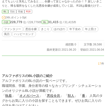
えてちょいと失礼してみると……令嬢って女じゃなかったのか！？ 寂しいきこ
りと、帰る場所をなくした元悪役令嬢が成長していく話。 R18は最後だけで
す！ 小説家になろう・ムーンライトノベルズにも投稿しています
BL
完結
長編
R18
24h.ポイント
0pt
228,779
31,415
位 / 228,779件
位 / 31,415件
小説
BL
ファンタジー
悪役令嬢
きこり
ほのぼの
年下攻め
年上受け
風呂
ハッピーエンド
感想数 0
文字数 39,586
最終更新日 2021.06.20
登録日 2021.06.04
17
件
アルファポリスのBL小説のご紹介
アルファポリスのBL小説の一覧ページです。
職場関係、学園、身分差等の様々なカップリング・シチュエーショ
ンのオリジナルBL小説が満載です。
「
執着
」 「
オメガバース
」 「
悪役令息
」 「
獣人
」 「
番
」 人気のタ
グからお気に入りの小説を探すこともできます。ぜひお気に入りの
小説を見つけてください。