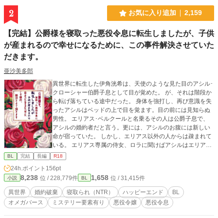
2
お気に入り追加
2,159
【完結】公爵様を寝取った悪役令息に転生しましたが、子供
が産まれるので幸せになるために、この事件解決させていた
だきます。
亜沙美多郎
異世界に転生した伊角洸希は、天使のような見た目のアシル･
クローシャー伯爵子息として目が覚めた。 が、それは階段か
ら転げ落ちている途中だった。 身体を強打し、再び意識を失
ったアシルはベッドの上で目を覚ます。目の前には見知らぬ
男性。 エリアス･ベルクールと名乗るその人は公爵子息で、
アシルの婚約者だと言う。更には、アシルのお腹には新しい
命が宿っていた。 しかし、エリアス以外の人からは疎まれて
いる。 エリアス専属の侍女、ロラに聞けばアシルはエリアス
を本来の婚約者･アンナ･ロベールから寝取ったのだと教えて
BL
完結
長編
R18
くれた。 見た目に反して悪役令息だと知り、ショックを受け
24h.ポイント
156pt
たのも束の間。本物のアシルが意識を取り戻し体の中から話
8,238
1,658
位 / 228,779件
位 / 31,415件
小説
BL
かけてきた。 アシルは悪役とは思えないほど自己肯定感の低
い人で、洸希はとても寝取ったとは思えなかった。 話をする
異世界
婚約破棄
寝取られ（NTR）
ハッピーエンド
BL
内に、アシルはパーティーでヒートを起こしてしまった時の
オメガバース
ミステリー要素有り
悪役令嬢
悪役令息
ある異変を覚えていた。 仕込まれたヒートだったのか……一
体だれが……。 洸希はアシルからこの謎を解いて欲しいと頼