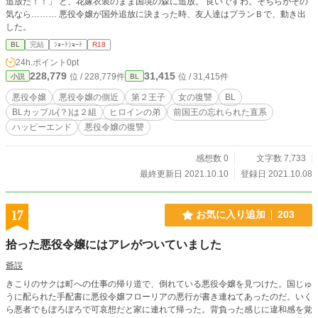
追放だ！！」 と、花嫁衣装のまま国境の森に追放。 良いですわ。そちらがその
気なら……… 悪役令嬢が国外追放に決まった時、友人達はプランＢで、動き出
した。
BL
完結
ｼｮｰﾄｼｮｰﾄ
R18
24h.ポイント
0pt
228,779
31,415
位 / 228,779件
位 / 31,415件
小説
BL
悪役令嬢
悪役令嬢の側近
第２王子
女の復讐
BL
BLカップル(？)は２組
ヒロインの弟
前国王の忘れられた直系
ハッピーエンド
悪役令嬢の復讐
感想数 0
文字数 7,733
最終更新日 2021.10.10
登録日 2021.10.08
17
お気に入り追加
203
拾った悪役令嬢にはアレがついていました
爺誤
きこりのサクは町への仕事の帰り道で、倒れている悪役令嬢を見つけた。国じゅ
うに配られた手配書に悪役令嬢フローリアの悪行が書き連ねてあったのだ。いく
ら悪者でもぼろぼろで可哀想だと家に連れて帰った。背負った感じに違和感を覚