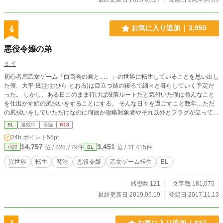
4
お気に入り追加
3,950
悪役令嬢の弟
ミイ
初心者用乙女ゲーム「白百合の君と…。」の世界に転生していることを思い出し
た僕、大平 透(おおひら とおる)は目立つ姉の後ろで細々と暮らしていく予定だ
った。 しかし、ある日このまま行けば没落ルートだと気付いた僕は色んなこと
を仕出かす姉の尻拭いをすることにする。 そんな日々を過ごすこと数年…ただ
の尻拭いをしていただけなのに何故か攻略対象者やそれ以外とフラグが立ってし
まい、困惑する僕。 更にはゲームに出てくるヒロインも何処かおかしい…？
BL
連載中
長編
R18
「あの…いや…僕のことはいいので姉と…！姉と結婚して下さい！」 ＊念の為R
24h.ポイント
56pt
18にしています ＊1話ごとは1000字程度なので短いです ＊本編完結 次回から番
14,757
3,451
位 / 228,779件
位 / 31,415件
小説
BL
外編を更新予定です
異世界
転生
魔法
悪役令嬢
乙女ゲーム転生
BL
感想数 121
文字数 181,075
最終更新日 2019.06.19
登録日 2017.11.13