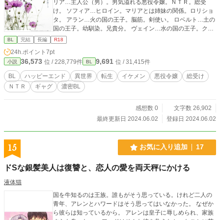
リア…主人公（男）。男気溢れる悪役令嬢。ＮＴＲ。総受
け。 ソフィア…ヒロイン。マリアとは姉妹の関係。ロリショ
タ。 アラン…火の国の王子。脳筋。剣使い。 ロベルト…土の
国の王子。幼馴染。兄貴分。 ヴェイン…水の国の王子。クー
ルメガネ。生徒会長。 ユーリ…風の国の王子。女ったらしの
BL
完結
長編
R18
イケメン。 ーーー エロ少な目。ギャク寄り。何も考えず、お
24h.ポイント
7pt
読み頂けます。
36,573
9,691
位 / 228,779件
位 / 31,415件
小説
BL
BL
ハッピーエンド
異世界
転生
イケメン
悪役令嬢
総受け
ＮＴＲ
ギャグ
濃密BL
感想数 0
文字数 26,902
最終更新日 2024.06.02
登録日 2024.06.02
15
お気に入り追加
17
ドSな銀髪美人は復讐と、恋人の愛を両天秤にかける
液体猫
国を牛知るのは王族。誰もがそう思っている。けれど二人の
青年、アレンとハワードはそう思ってはいなかった。 なぜか
ら彼らは知っているから。 アレンは皇子に辱しめられ、家族