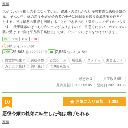
西楓
気がついたら推しの姿になっていた。破滅への道しかない極悪非道な悪役令嬢の
兄。 そんな中、妹の悪役令嬢が婚約者の王子に睡眠薬を盛り既成事実を作ろう
とする。兄は最悪の事態を回避することができるのか？気持ちコメディのつもり
です。 後半睡姦のばっちりRシーンがありますのでご注意ください。ガチムチの
襲い受け（中身は平凡男子高校生）です。 Rシーンには※をつけています。
BL
完結
短編
R18
24h.ポイント
14pt
29,863
7,553
位 / 228,779件
位 / 31,415件
小説
BL
異世界転生？
悪役令嬢
乙女ゲーム
屈強受
コメディ
鬼畜王子？
ガチムチ受け
襲い受け
R18要素あり
感想数 3
文字数 5,951
最終更新日 2021.09.05
登録日 2021.09.05
10
お気に入り追加
1,392
悪役令嬢の義弟に転生した俺は虐げられる
西楓