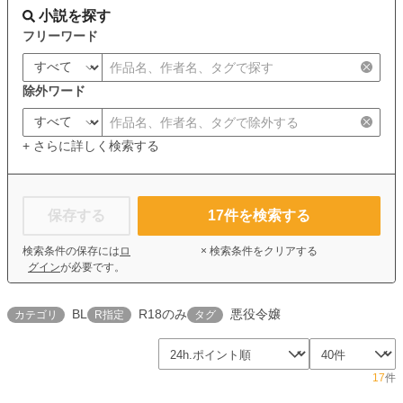
小説を探す
フリーワード
除外ワード
+ さらに詳しく検索する
保存する
17
件を検索する
検索条件の保存には
ロ
× 検索条件をクリアする
グイン
が必要です。
BL
R18のみ
悪役令嬢
カテゴリ
R指定
タグ
17
件