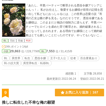
「あたし、卒業パーティーで断罪される悪役令嬢アリシアじ
ゃんっ！」 私がお仕えし、敬愛するお嬢様が前世の記憶を思
い出して私どもにおっしゃるには、この世界は恋愛小説『宵
闇の乙女は蝶の夢を見る』なのだそうです。 悪役令嬢である
お嬢様は、このままだと物語の強制力に逆らえず、卒業パー
ティーでヒロインを虐めた罪で断罪され、婚約破棄されるこ
とになってしまわれます。ある理由でお嬢様にとって婚約破
棄はとても嬉しいことだったのですが、やってもいないこと
で断罪されるのは到底許せるものではありません。そこでお
BL
完結
長編
R18
嬢様は表向きは物語通りにストーリーを進める一方、裏で動
24h.ポイント
14pt
き出されました。断罪されたあと、自分を貶めた婚約者とヒ
29,863
7,553
位 / 228,779件
位 / 31,415件
小説
BL
ロインに『ざまあ』をするために。 全４話。エリク→カイル
→エリク→カイルと視点が変わります。最後R１８になりま
BL
異世界
転生
悪役令嬢
王子×主人公
従者
百合要素あり
す。 ご都合展開でお送りします。 ※作中に平民を貶める差別
BL小説大賞
異世界転生・転移BL
表現が多々出てきますが、物語の都合上、貴族社会の常識を
参考として書いたものであり、全く作者の考えではありませ
ん。
感想数 1
文字数 28,858
最終更新日 2022.06.24
登録日 2022.06.21
9
お気に入り追加
167
推しに転生した不幸な俺の願望