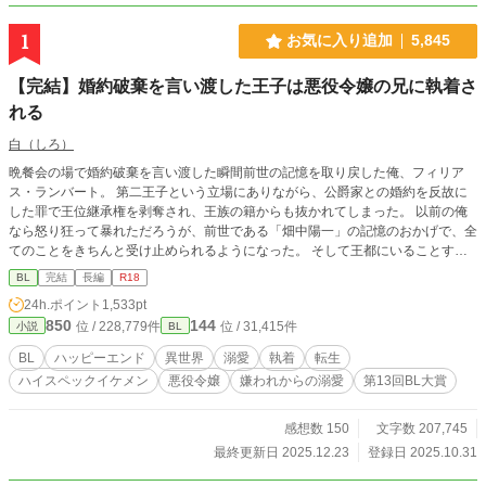
1
お気に入り追加
5,845
【完結】婚約破棄を言い渡した王子は悪役令嬢の兄に執着さ
れる
白（しろ）
晩餐会の場で婚約破棄を言い渡した瞬間前世の記憶を取り戻した俺、フィリア
ス・ランバート。 第二王子という立場にありながら、公爵家との婚約を反故に
した罪で王位継承権を剥奪され、王族の籍からも抜かれてしまった。 以前の俺
なら怒り狂って暴れただろうが、前世である「畑中陽一」の記憶のおかげで、全
てのことをきちんと受け止められるようになった。 そして王都にいることすら
許されなくなった俺は、悪役令嬢の兄であるリュシアン・フォークナーが治める
BL
完結
長編
R18
領地で監視されることとなった。 「あなたはなにもしなくていいのです」 リュ
24h.ポイント
1,533pt
シアンにはそう言われたが、前世日本人の血が働かざるもの食うべからずと訴え
850
144
位 / 228,779件
位 / 31,415件
小説
BL
てくる……！ そんなこんなで仕事を見つけ出したフィリアスの今までとは違う
様子に、周囲はもちろんリュシアンも驚く。 心を入れ替えたフィリアスにだん
BL
ハッピーエンド
異世界
溺愛
執着
転生
だんと冷たかったリュシアンの態度も変わってきて……？ これは秘密を抱えた
ハイスペックイケメン
悪役令嬢
嫌われからの溺愛
第13回BL大賞
次期公爵と、全て失ったら逆に吹っ切れた元王子のお話です。 嫌われからの溺
愛を目指しています。 現在【第13回BL大賞】にエントリーさせていただいてお
ります！ お気に召しましたら、ブクマ♡感想、そして投票で応援してくださる
感想数 150
文字数 207,745
と嬉しいです！
最終更新日 2025.12.23
登録日 2025.10.31