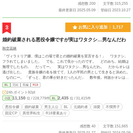
まれ、真相を暴く……。 ●一章 〔伊角洸希・転生編〕 ●二
感想数 200
文字数 315,255
章 〔アシル・ベルクール編〕 ●三章 〔クレール・ベルク
最終更新日 2025.05.09
登録日 2023.10.27
ール編〕︎ ※オメガバースの独自設定があります。 ※R-18の
話数には★マークを付けています。 ※表紙素材は、くま様の
フリー素材よりお借りしました。 〔https://www.pixiv.net/user
3
お気に入り追加
1,717
s/58435146〕
婚約破棄される悪役令嬢ですが実はワタクシ…男なんだわ
秋空花林
「ヴィラトリア嬢、僕はこの場で君との婚約破棄を宣言する！」 ワタクシ、
フラれてしまいました。 でも、これで良かったのです。 どのみち、結婚は
無理でしたもの。 だってー。 実はワタクシ…男なんだわ。 だからオレは
逃げ出した。 貴族令嬢の名を捨てて、1人の平民の男として生きると決めた。
なのにー。 「ずっと、君の事が好きだったんだ」 数年後。何故かオレは元
婚約者に執着され、溺愛されていた…！？ この物語は、乙女ゲームの不憫な
BL
完結
長編
R18
悪役令嬢（男）が元婚約者（もちろん男）に一途に追いかけられ、最後に幸せに
24h.ポイント
92pt
なる物語です。 幼少期からスタートするので、R 18まで長めです。
11,150
2,435
位 / 228,779件
位 / 31,415件
小説
BL
悪役令嬢
婚約破棄
男主人公
BL
元婚約者
溺愛
不憫男子
固定CP
異世界転生
R18要素あり
感想数 40
文字数 151,665
最終更新日 2025.01.27
登録日 2024.05.09