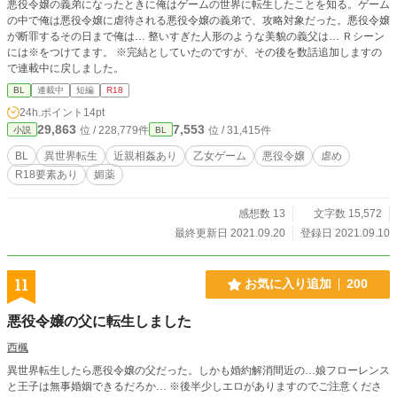
悪役令嬢の義弟になったときに俺はゲームの世界に転生したことを知る。ゲーム
の中で俺は悪役令嬢に虐待される悪役令嬢の義弟で、攻略対象だった。悪役令嬢
が断罪するその日まで俺は… 整いすぎた人形のような美貌の義父は… Ｒシーン
には※をつけてます。 ※完結としていたのですが、その後を数話追加しますの
で連載中に戻しました。
BL
連載中
短編
R18
24h.ポイント
14pt
29,863
7,553
位 / 228,779件
位 / 31,415件
小説
BL
BL
異世界転生
近親相姦あり
乙女ゲーム
悪役令嬢
虐め
R18要素あり
媚薬
感想数 13
文字数 15,572
最終更新日 2021.09.20
登録日 2021.09.10
11
お気に入り追加
200
悪役令嬢の父に転生しました
西楓
異世界転生したら悪役令嬢の父だった。しかも婚約解消間近の…娘フローレンス
と王子は無事婚姻できるだろか… ※後半少しエロがありますのでご注意くださ