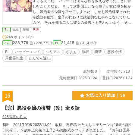
すらも失った。 ハワードはそんな彼を救えなかったことに苦
しむこととなる。 そして次期国王となる皇子が女に現を抜か
し、婚約者の令嬢をフッてしまった。しかも婚約破棄された
令嬢は有能で、皇子の代わりに政治的な仕事をこなしていた
のだ。 それを知る二人は彼女の優秀さを失わないよう、そし
て自らの復讐とともに行動に出る。 けれどそれは思わぬ方
BL
完結
短編
R18
向へと進んでいき……真の黒幕へとたどり着くアレンとハワ
24h.ポイント
0pt
ード。二人は愛の力と腹黒さで、国に燻(くすぶ)る膿をたたき
228,779
31,415
位 / 228,779件
位 / 31,415件
小説
BL
だす。 ＊はエッなシーンつき
BL
ハッピーエンド
シリアス
ざまぁ
溺愛
復讐
悪役令嬢
異世界転生
どんでん返し
感想数 3
文字数 46,718
最終更新日 2026.01.24
登録日 2026.01.24
16
お気に入り追加
36
【完】悪役令嬢の復讐（改）全６話
325号室の住人
初出 2021/10/08 2022/11/02 改稿、再投稿 わたくしマデリーンは18歳の誕生
日の今日、２歳年上の第２王子から婚姻式をブッチされました。 「お前は国外