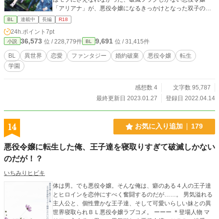
「アリアナ」が、悪役令嬢になるきっかけとなった双子の
兄、アルトであると気付く。 アルトは5歳の春、アルトの真
BL
連載中
長編
R18
似をして木登りをしまアリアナを助けようとして死んでしま
24h.ポイント
7pt
う。 アルトは作中、懺悔に苦しむアリアナが見つめた先に描
36,573
9,691
位 / 228,779件
位 / 31,415件
小説
BL
かれた絵画にしか登場しない。 そう、モブにさえなれなかっ
たザコ。 言わば、モブ界の中でさえモブというKING of モブ
BL
異世界
恋愛
ファンタジー
婚約破棄
悪役令嬢
転生
に転生したのだ。 本来なら死んでいる筈のアルトが生きてい
学園
て、目の前に居る素直で可愛い妹が、破滅エンドしかない悪
役令嬢アリアナならば、悪役令嬢になるきっかけの自分が生
きているならば、作者の利点を生かして破滅フラグを折って
感想数 4
文字数 95,787
折って折りまくってやろうと考えていた。 しかし、何故か攻
最終更新日 2023.01.27
登録日 2022.04.14
略対象達から熱い視線を向けられているのが自分だと気付
く。
14
お気に入り追加
179
悪役令嬢に転生した俺、王子達を寝取りすぎて破滅しかない
のだが！？
いちみりヒビキ
体は男。でも悪役令嬢。そんな俺は、癖のある４人の王子達
とヒロインを恋仲にすべく奮闘するのだが……。 男気溢れる
主人公と、個性豊かな王子達、そして可愛いらしい妹との異
世界寝取られＢＬ悪役令嬢ラブコメ。 ーーー ＊登場人物 マ