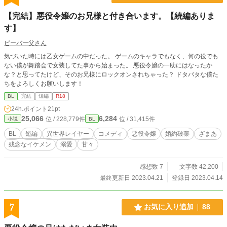
【完結】悪役令嬢のお兄様と付き合います。【続編ありま
す】
ビーバー父さん
気づいた時には乙女ゲームの中だった。 ゲームのキャラでもなく、何の役でも
ない僕が舞踏会で女装してた事から始まった。 悪役令嬢の一助にはなったか
な？と思ってたけど、そのお兄様にロックオンされちゃった？ ドタバタな僕た
ちをよろしくお願いします！
BL
完結
短編
R18
24h.ポイント
21pt
25,066
6,284
位 / 228,779件
位 / 31,415件
小説
BL
BL
短編
異世界レイヤー
コメディ
悪役令嬢
婚約破棄
ざまあ
残念なイケメン
溺愛
甘々
感想数 7
文字数 42,200
最終更新日 2023.04.21
登録日 2023.04.14
7
お気に入り追加
88