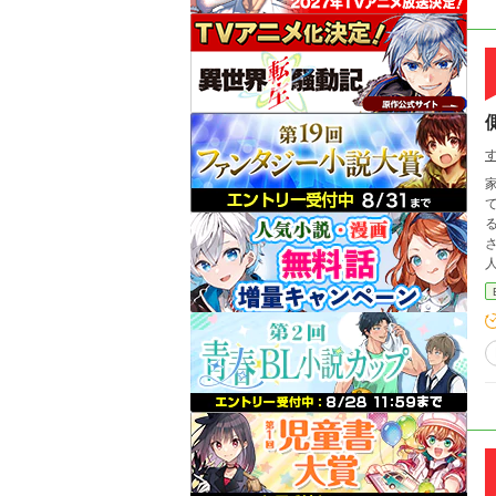
る
さ
人に焦
想い」 除籍のために梅咲家へ戻
く真