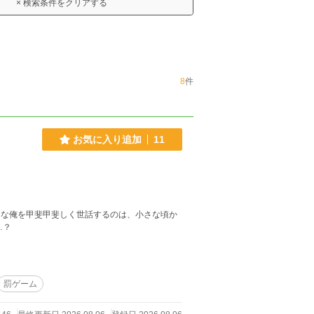
× 検索条件をクリアする
8
件
お気に入り追加
11
んな俺を甲斐甲斐しく世話するのは、小さな頃か
…？
罰ゲーム