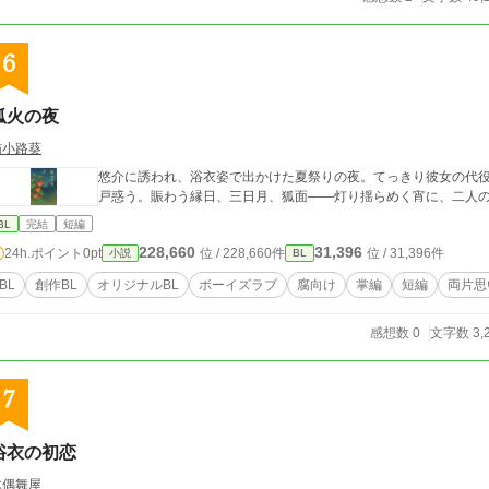
6
狐火の夜
猫小路葵
悠介に誘われ、浴衣姿で出かけた夏祭りの夜。てっきり彼女の代
戸惑う。賑わう縁日、三日月、狐面――灯り揺らめく宵に、二人の
BL
完結
短編
228,660
31,396
24h.ポイント
0pt
位 / 228,660件
位 / 31,396件
小説
BL
BL
創作BL
オリジナルBL
ボーイズラブ
腐向け
掌編
短編
両片思
感想数 0
文字数 3,
7
浴衣の初恋
木偶舞屋