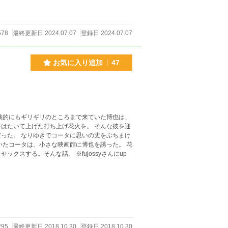
578
最終更新日 2024.07.07
登録日 2024.07.07
お気に入り追加
47
銭的にもギリギリのところまで来ていた博也は、
はたいて上げた打ち上げ花火を。 そんな彼を迎
った。 なりゆきでコータに思いの丈をぶちまけ
たコータは、小さな映画館に博也を誘った。 花
な話。 ※fujossyさんにup
295
最終更新日 2018.10.30
登録日 2018.10.30