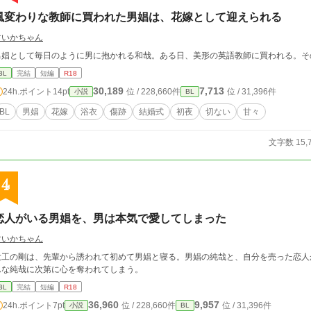
風変わりな教師に買われた男娼は、花嫁として迎えられる
すいかちゃん
男娼として毎日のように男に抱かれる和哉。ある日、美形の英語教師に買われる。そ
BL
完結
短編
R18
30,189
7,713
24h.ポイント
14pt
位 / 228,660件
位 / 31,396件
小説
BL
BL
男娼
花嫁
浴衣
傷跡
結婚式
初夜
切ない
甘々
文字数 15,
4
恋人がいる男娼を、男は本気で愛してしまった
すいかちゃん
大工の剛は、先輩から誘われて初めて男娼と寝る。男娼の純哉と、自分を売った恋人
んな純哉に次第に心を奪われてしまう。
BL
完結
短編
R18
36,960
9,957
24h.ポイント
7pt
位 / 228,660件
位 / 31,396件
小説
BL