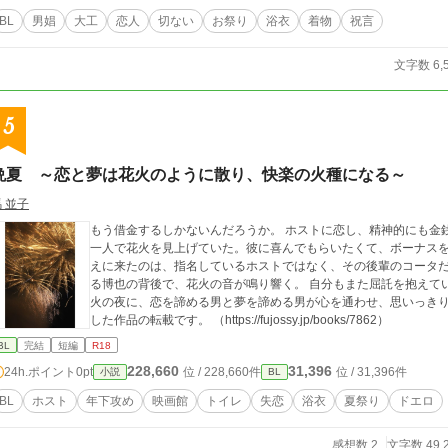
BL
男娼
大工
恋人
切ない
お祭り
浴衣
着物
祝言
文字数 6,
5
晩夏 ～恋と夢は花火のように散り、快楽の火種になる～
 並子
もう借金するしかないんだろうか。 ホストに恋し、精神的にも金
一人で花火を見上げていた。彼に喜んでもらいたくて、ボーナスを
えに来たのは、指名しているホストではなく、その後輩のコータだ
る博也の背後で、花火の音が鳴り響く。 自分もまた屈託を抱えてい
火の夜に、恋を諦める男と夢を諦める男が心を通わせ、思いっきりセックスする。そん
した作品の転載です。 （https://fujossy.jp/books/7862）
BL
完結
短編
R18
228,660
31,396
24h.ポイント
0pt
位 / 228,660件
位 / 31,396件
小説
BL
BL
ホスト
年下攻め
映画館
トイレ
失恋
浴衣
夏祭り
ドエロ
感想数 2
文字数 49,