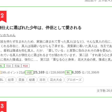
感想数 0
文字数 4,
2
側仕えに選ばれた少年は、伴侶として愛される
すいかちゃん
家紋を持たず生まれたため、家族に疎まれて育った真人(まなと)。そんな真人の元に
てくれる存在に、真人は躊躇いながらも了承する。 貴梨家に着いた真人は、当主で
。最初は隆成を拒む真人。だが、「愛している」と真摯に告白されその身を委ねた。 第一話 「望まれる喜び」では、家族に冷
れている真人が側仕えに選ばれるまでが描かれています。 第二話 「すれ違う心と身体」 抱かれる事に不安を覚える真人。そんな真
れた隆成は、強引に…。 第三話 「重なる心と身体」 花火大会の夜。隆成と真人は、伴侶として1つになる。 第四話 「譲れない
った真人。が、父親によって桐野と共に囚われてしまい…。 第五話 「愛を誓う夜」 王宮に挨拶に行
BL
完結
長編
R18
人。 その夜。隆成から改めてプロポーズされる。 第6話 「生真面目な秘書は、苦手だった男の腕に甘く抱かれる」 隆成の秘書で
25,169
6,335
24h.ポイント
21pt
位 / 228,660件
位 / 31,396件
小説
BL
ある桐野と、普段はお調子者の拓磨の話となっています。
BL
紋章
貴族
秘書
浴衣
花火大会
プロポーズ
文字数 26,
3