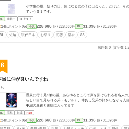
小学生の夏、祭りの日、気になる女の子に出会った。だけど、その子は――。 うっかり女の子と
ていうＳＳです。
BL
連載中
ｼｮｰﾄｼｮｰﾄ
228,660
31,396
24h.ポイント
0pt
位 / 228,660件
位 / 31,396件
小説
BL
BL
短編
現代日本
お祭り
初恋
浴衣
SS
感想数 0
文字数 1,
8
本当に仲が良いんですね
しち
温泉に行く兄×弟の話。あらゆるところで声を掛けられる有名人の
らしい目で見られる弟（モデル）、仲良し兄弟の顔をしながら人目
中編の最後と後編に入ってます！
BL
完結
短編
R18
228,660
31,396
24h.ポイント
0pt
位 / 228,660件
位 / 31,396件
小説
BL
兄弟BL
兄×弟
美形×美形
温泉
お風呂エッチ
中出しあり
現代
浴