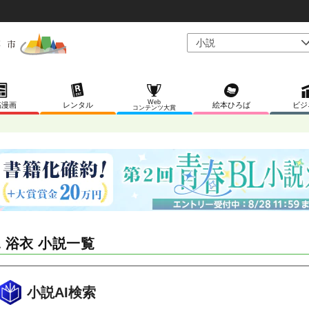
Web
稿漫画
レンタル
絵本ひろば
ビジ
コンテンツ大賞
L 浴衣 小説一覧
小説AI検索