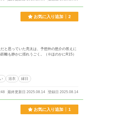
お気に入り追加
2
役だと思っていた亮太は、予想外の悠介の答えに
距離も静かに揺れうごく。（※ほのかにR15）
い
浴衣
縁日
248
最終更新日 2025.08.14
登録日 2025.08.14
お気に入り追加
1