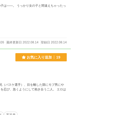
間違えちゃったっ
926
最終更新日 2022.08.14
登録日 2022.08.14
お気に入り追加
19
兄（バスケ選手）、目を離した隙にモブ男にや
を忍び、急くようにして抱き合う二人。 エロは
衣
実兄弟