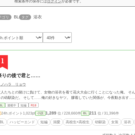
検索条件の保存には
ログイン
が必要です。
BL
浴衣
テゴリ
タグ
1
祭りの後で君と……
ニノハラ リョウ
友人たちとの賭けに負けて、女物の浴衣を着て花火大会に行くことになった俺。 そ
らの幼馴染だ。 そして……俺の好きなヤツ。 膠着していた関係が、今夜動き出す…
BL
連載中
短編
R18
1,289
211
24h.ポイント
1,023pt
位 / 228,660件
位 / 31,396件
小説
BL
BL
ハッピーエンド
短編
溺愛
高校生×高校生
幼馴染
女装
浴衣