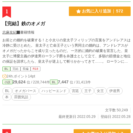
1
お気に入り追加
572
【完結】鉄のオメガ
志麻友紀
書籍情報
お前との婚約を破棄する！と小太りの皇太子フィリップの言葉をアンドレアスは
冷静に受けとめた。 皇太子と亡命王子という男同士の婚約は、アンドレアスが
オメガだったからこそ成り立ったものだ。 一方的に婚約の破棄を宣言した、皇
太子に博愛主義の伊達男ローラン子爵を弁護士として立て、多額の賠償金と地位
の保証を請求したら、皇太子が逆上して斬りかかってきて……。 ローランにか
ばわれたアンドレアスだったが、みすぼらしいオメガと言われた、そのかつらと
BL
完結
長編
R18
眼鏡の下からのぞいたアンドレアスの美貌に、ローランは思わずベッドにすぐに
24h.ポイント
14pt
連れていきたいと不埒なことを言いだして。 「あなたオメガが嫌いでしょ
29,624
7,447
位 / 228,744件
位 / 31,413件
小説
BL
う？」 「嫌いではない。責任をとりたくないだけだ」 この男最低だな……とア
ンドレアスは思うのだった。 十九になっても来ない発情期に、彼との婚約破棄
BL
オメガバース
ハッピーエンド
宮廷
王子
女王
伊達男
でフィリップは皇太子の地位を剥奪された顛末から、彼は「鉄のオメガ」と呼ば
本
雰囲気話
れるようになった。 ※R１８シーンには章タイトルの末尾に※つけてあります。
ムーンライトノベルズさんにも掲載しています。
文字数 50,249
最終更新日 2022.05.29
登録日 2022.05.28