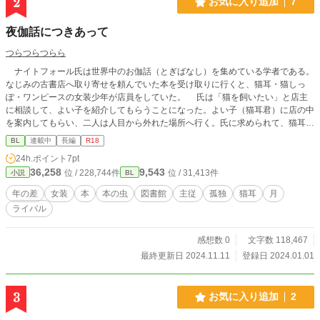
2
お気に入り追加
7
夜伽話につきあって
つらつらつらら
ナイトフォール氏は世界中のお伽話（とぎばなし）を集めている学者である。
なじみの古書店へ取り寄せを頼んでいた本を受け取りに行くと、猫耳・猫しっ
ぽ・ワンピースの女装少年が店員をしていた。 氏は「猫を飼いたい」と店主
に相談して、よい子を紹介してもらうことになった。よい子（猫耳君）に店の中
を案内してもらい、二人は人目から外れた場所へ行く。氏に求められて、猫耳君
はスカートをたくし上げた。 ムーンライトノベルズ他でも掲載中
BL
連載中
長編
R18
24h.ポイント
7pt
36,258
9,543
位 / 228,744件
位 / 31,413件
小説
BL
年の差
女装
本
本の虫
図書館
主従
孤独
猫耳
月
ライバル
感想数 0
文字数 118,467
最終更新日 2024.11.11
登録日 2024.01.01
3
お気に入り追加
2