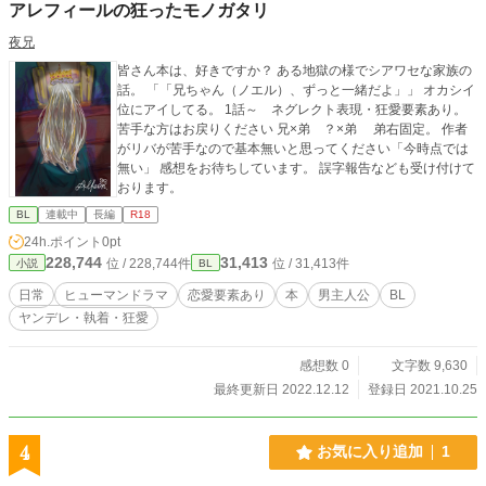
アレフィールの狂ったモノガタリ
夜兄
皆さん本は、好きですか？ ある地獄の様でシアワセな家族の
話。 「「兄ちゃん（ノエル）、ずっと一緒だよ」」 オカシイ
位にアイしてる。 1話～ ネグレクト表現・狂愛要素あり。
苦手な方はお戻りください 兄×弟 ？×弟 弟右固定。 作者
がリバが苦手なので基本無いと思ってください「今時点では
無い」 感想をお待ちしています。 誤字報告なども受け付けて
おります。
BL
連載中
長編
R18
24h.ポイント
0pt
228,744
31,413
位 / 228,744件
位 / 31,413件
小説
BL
日常
ヒューマンドラマ
恋愛要素あり
本
男主人公
BL
ヤンデレ・執着・狂愛
感想数 0
文字数 9,630
最終更新日 2022.12.12
登録日 2021.10.25
4
お気に入り追加
1