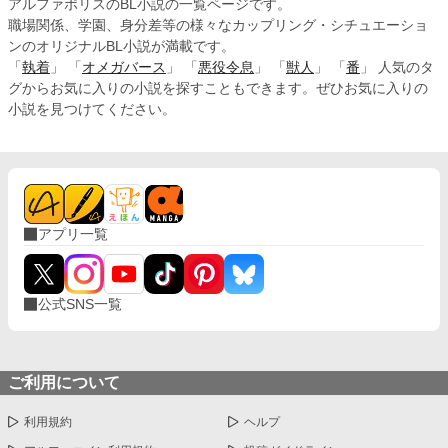
アルファポリスのBL小説の一覧ページです。
職場関係、学園、身分差等の様々なカップリング・シチュエーショ
ンのオリジナルBL小説が満載です。
「
執着
」 「
オメガバース
」 「
悪役令息
」 「
獣人
」 「
番
」 人気のタ
グからお気に入りの小説を探すこともできます。ぜひお気に入りの
小説を見つけてください。
アプリ一覧
公式SNS一覧
ご利用について
利用規約
ヘルプ