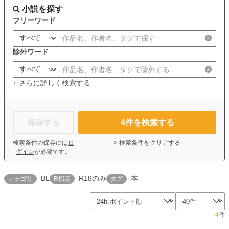
小説を探す
フリーワード
除外ワード
+ さらに詳しく検索する
保存する
4
件を検索する
検索条件の保存には
ロ
× 検索条件をクリアする
グイン
が必要です。
BL
R18のみ
本
カテゴリ
R指定
タグ
4
件