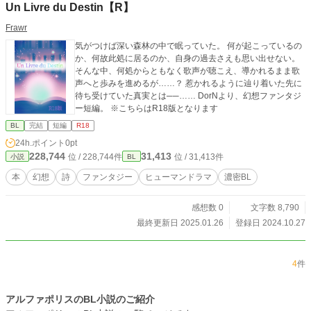
Un Livre du Destin【R】
Frаwr
気がつけば深い森林の中で眠っていた。 何が起こっているの
か、何故此処に居るのか、自身の過去さえも思い出せない。
そんな中、何処からともなく歌声が聴こえ、導かれるまま歌
声へと歩みを進めるが……？ 惹かれるように辿り着いた先に
待ち受けていた真実とは──…… DorNより、幻想ファンタジ
ー短編。 ※こちらはR18版となります
BL
完結
短編
R18
24h.ポイント
0pt
228,744
31,413
位 / 228,744件
位 / 31,413件
小説
BL
本
幻想
詩
ファンタジー
ヒューマンドラマ
濃密BL
感想数 0
文字数 8,790
最終更新日 2025.01.26
登録日 2024.10.27
4
件
アルファポリスのBL小説のご紹介