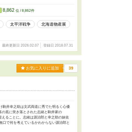
8,862
位 / 8,862件
太平洋戦争
北海道物産展
最終更新日 2026.02.07
登録日 2018.07.31
お気に入りに追加
39
ずけ駒井幸之助は文武両道に秀でた明るく心優
落の底に突き落とされた志緒と駒井家の
迎えることに。志緒は源治郎と幸之助の妹佐
 無口で何を考えているかわからない源治郎と