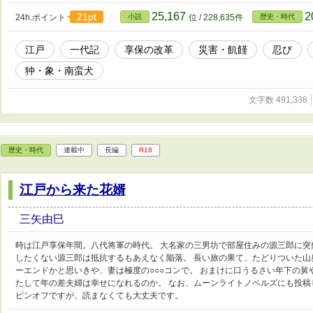
25,167
2
21pt
24h.ポイント
小説
位 / 228,635件
歴史・時代
江戸
一代記
享保の改革
災害・飢饉
忍び
狆・象・南蛮犬
文字数 491,338
歴史・時代
連載中
長編
R18
江戸から来た花婿
三矢由巳
時は江戸享保年間。八代将軍の時代。 大名家の三男坊で部屋住みの源三郎に突
したくない源三郎は抵抗するもあえなく陥落。 長い旅の果て、たどりついた山
ーエンドかと思いきや、妻は極度の○○○コンで。 おまけに口うるさい年下の舅
たして年の差夫婦は幸せになれるのか。 なお、ムーンライトノベルズにも投稿
ピンオフですが、読まなくても大丈夫です。