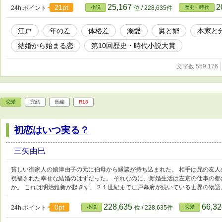
25,167
2
21pt
24h.ポイント
小説
位 / 228,635件
歴史・時代
江戸
年の差
体格差
溺愛
舅と婿
本家と
結婚から始まる恋
第10回歴史・時代小説大賞
文字数 559,176
恋愛
完結
長編
R18
初恋はいつ実る？
三矢由巳
貧しい御家人の娘津由子の元に伯母から縁談が持ち込まれた。 相手は兄の友
祝福された幸せな結婚のはずだった。 それなのに、新婚生活は左京の仕事の都
か。 これは明治維新が起きず、２１世紀まで江戸幕府が続いている世界の物語
228,635
66,3
0pt
24h.ポイント
小説
位 / 228,635件
恋愛