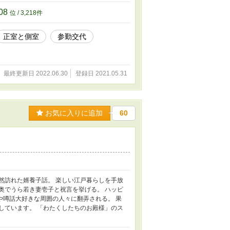
08
位 / 3,218件
正室と側室
参勤交代
最終更新日 2022.06.30
登録日 2021.05.31
お気に入りに追加
60
然訪れた婿養子話。 楽しい江戸暮らしを手放
奥でうら若き妻壱子と祝言を挙げる。 ハッピ
や噂話大好きな周囲の人々に翻弄される。 果
しています。 「わたくしたちのお殿様」のス