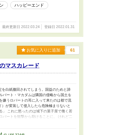
ン
ハッピーエンド
最終更新日 2022.03.24
登録日 2022.01.31
お気に入りに追加
61
のマスカレード
定を白紙撤回されてしまう。国益のためと諦
アルバート・マカダムは隣国の侵略から国土を
行を嫌うロバートの耳に入って来たのは都で流
イ）が変装して侵入したら危険極まりないと
る」 これに怒ったのは城下の菓子屋で働く若
ロバートを狙撃から助けることに。 けれど二
の辺境伯は果たして理解し合えるのか。 な
24