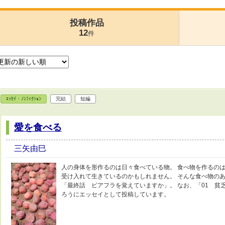
投稿作品
12
件
ｴｯｾｲ・ﾉﾝﾌｨｸｼｮﾝ
完結
短編
愛を食べる
三矢由巳
人の身体を形作るのは日々食べている物。 食べ物を作るのは
受け入れて生きているのかもしれません。 そんな食べ物のあ
「最終話 ビアフラを覚えていますか」。 なお、「01 貧
ろうにエッセイとして投稿しています。