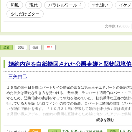
和風
現代
パラレルワールド
すれ違い
イケメ
少しだけビター
文字数 120,668
恋愛
完結
長編
R18
婚約内定を白紙撤回された公爵令嬢と堅物辺境伯
三矢由巳
１６歳の誕生日を前にバートリイ公爵家の四女は第三王子エドガーとの婚約内
めた彼女は新たな生き方を見つける。 数年後、ランバート辺境伯ロバート・
守るため、辺境伯家の家訓を守って領地を治めていた。 軽佻浮薄な王都の流
行している万聖節（ハロウィン）の祭での仮装。ロバートは隣国の間諜（スパ
いう理由で触れを出す。 「１０月３１日に仮装して領内を練り歩く者は逮捕す
き見習い職人アデル。 お触れの撤回を直訴するため城に向かったアデルは偶然
人の間の溝は深い。 態度の大きな上腕二頭筋の発達した女職人と頑固な割れ顎
お、この作品は他サイトで発表した作品を増補改訂したものです。
228,635
66,3
0pt
小説
恋愛