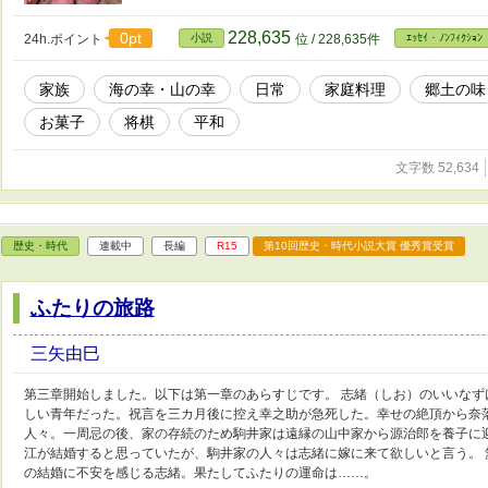
228,635
0pt
24h.ポイント
小説
位 / 228,635件
ｴｯｾｲ・ﾉﾝﾌｨｸｼｮﾝ
家族
海の幸・山の幸
日常
家庭料理
郷土の味
お菓子
将棋
平和
文字数 52,634
歴史・時代
連載中
長編
R15
第10回歴史・時代小説大賞 優秀賞受賞
ふたりの旅路
三矢由巳
第三章開始しました。以下は第一章のあらすじです。 志緒（しお）のいいな
しい青年だった。祝言を三カ月後に控え幸之助が急死した。幸せの絶頂から奈
人々。一周忌の後、家の存続のため駒井家は遠縁の山中家から源治郎を養子に
江が結婚すると思っていたが、駒井家の人々は志緒に嫁に来て欲しいと言う。
の結婚に不安を感じる志緒。果たしてふたりの運命は……。