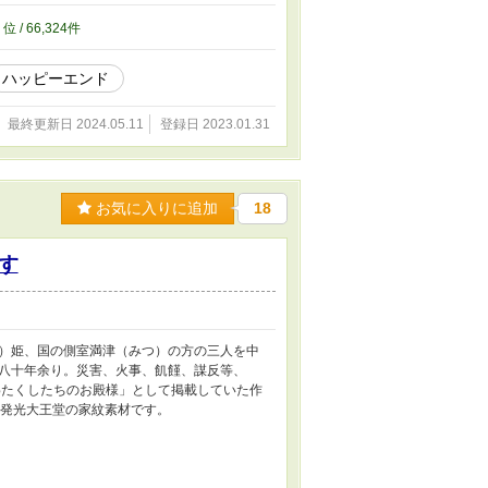
、この作品は他サイトでも加筆して掲載してい
0
位 / 66,324件
ハッピーエンド
最終更新日 2024.05.11
登録日 2023.01.31
お気に入りに追加
18
す
）姫、国の側室満津（みつ）の方の三人を中
八十年余り。災害、火事、飢饉、謀反等、
わたくしたちのお殿様」として掲載していた作
ト発光大王堂の家紋素材です。