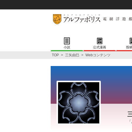
小説
公式漫画
投
TOP
>
三矢由巳
>
Webコンテンツ
「