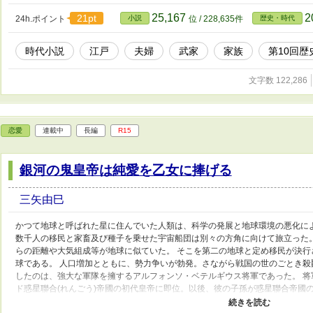
25,167
2
21pt
24h.ポイント
小説
位 / 228,635件
歴史・時代
時代小説
江戸
夫婦
武家
家族
第10回
文字数 122,286
恋愛
連載中
長編
R15
銀河の鬼皇帝は純愛を乙女に捧げる
三矢由巳
かつて地球と呼ばれた星に住んでいた人類は、科学の発展と地球環境の悪化に
数千人の移民と家畜及び種子を乗せた宇宙船団は別々の方角に向けて旅立った
らの距離や大気組成等が地球に似ていた。 そこを第二の地球と定め移民が決行
球である。 人口増加とともに、勢力争いが勃発。さながら戦国の世のごとき殺
したのは、強大な軍隊を擁するアルフォンソ・ベテルギウス将軍であった。 
ド惑星聯合(れんごう)帝國の初代皇帝に即位。以後、彼の子孫が惑星聯合帝國
から三百年後、惑星聯合帝國十九代皇帝エスメラルダ三世の治世下、人々は圧