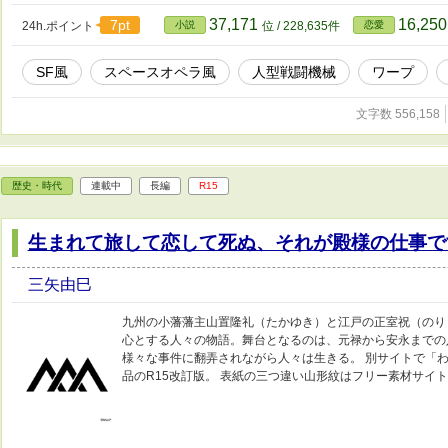
である第八皇子サカリアスは愛するアマンダとともに母に立ち向かう。 なお
ます。
37,171
16,25
7pt
24h.ポイント
小説
位 / 228,635件
恋愛
SF風
スペースオペラ風
人型戦闘機械
ワープ
文字数 556,158
歴史・時代
連載中
長編
R15
生まれて旅して恋して死ぬ、それが殿様の仕事で
三矢由巳
九州の小藩藩主山置隆礼（たかゆき）と江戸の正室祝（のり
心とする人々の物語。舞台となるのは、元禄から安永までの
様々な事件に翻弄されながら人々は生きる。 別サイトで「
品のR15改訂版。 表紙の三つ違い山形紋はフリー素材サイ