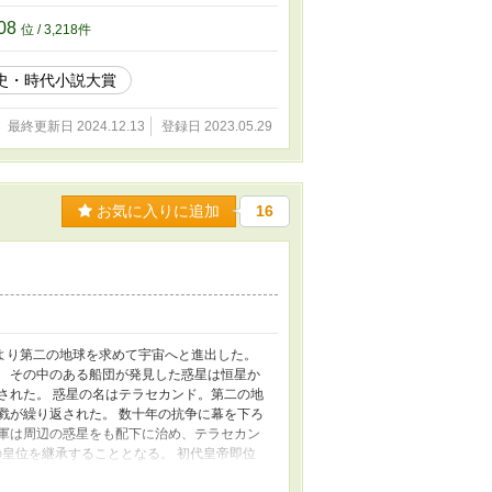
08
位 / 3,218件
歴史・時代小説大賞
最終更新日 2024.12.13
登録日 2023.05.29
お気に入りに追加
16
より第二の地球を求めて宇宙へと進出した。
。 その中のある船団が発見した惑星は恒星か
された。 惑星の名はテラセカンド。第二の地
戮が繰り返された。 数十年の抗争に幕を下ろ
将軍は周辺の惑星をも配下に治め、テラセカン
の皇位を継承することとなる。 初代皇帝即位
政に苦しんでいた。 彼女と皇配の唯一の実子