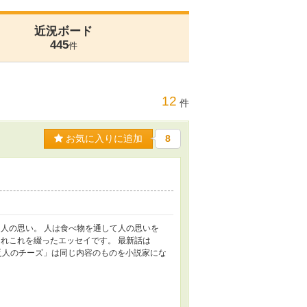
近況ボード
445
件
12
件
お気に入りに追加
8
人の思い。 人は食べ物を通して人の思いを
れこれを綴ったエッセイです。 最新話は
乏人のチーズ」は同じ内容のものを小説家にな