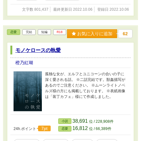
痛々しい展開、残酷描写が入りますのでご注意
文字数 801,437
最終更新日 2022.10.06
登録日 2022.10.06
下さい。 ※この作品は他サイトにも掲載してお
ります。 ※表紙画像は「装丁カフェ」様にて作
成しました。
恋愛
完結
短編
R18
お気に入りに追加
62
モノケロースの執愛
橙乃紅瑚
孤独な女が、エルフとユニコーンの合いの子に
深く愛される話。 ※二話完結です。獣姦描写が
あるのでご注意ください。 ※ムーンライトノベ
ルズ様の方にも掲載しております。 ※表紙画像
は「装丁カフェ」様にて作成しました。
38,691
小説
位 / 228,908件
16,812
7pt
24h.ポイント
位 / 66,389件
恋愛