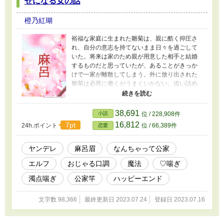
せになる女の話
橙乃紅瑚
裕福な家庭に生まれた雛菊は、親に酷く抑圧さ
れ、自分の意志を持てないまま日々を過ごして
いた。将来は家のため親が用意した相手と結婚
するものだと思っていたが、あることがきっか
けで一家が離散してしまう。外に放り出された
雛菊は必死に働くがうまくいかない。追い詰め
られた彼女は、訪れた者を幸せにしてくれると
いう神社を訪れるが、鳥居の前で深い大穴に落
ちてしまう。死を覚悟した雛菊だが、目を覚ま
38,691
小説
位 / 228,908件
すと驚くほど美しい「麻呂」に抱かれていた。
16,812
7pt
24h.ポイント
位 / 66,389件
恋愛
ちょっと変わったおじゃる口調のヤンデレエル
フと、ちょっと変わった姫カットお嬢様のハー
ト飛び散るラブストーリー。 ※不定期更新でお
ヤンデレ
麻呂眉
なんちゃって公家
じゃる。 ※えっちな回には「♥」をつけているで
エルフ
おじゃる口調
魔法
♡喘ぎ
おじゃる。 ※この作品は他サイトにも掲載して
いるでおじゃる。 ※表紙画像は「かんたん表紙
濁点喘ぎ
公家竿
ハッピーエンド
メーカー」様にて作成したでおじゃる。
文字数 98,366
最終更新日 2023.07.24
登録日 2023.07.16