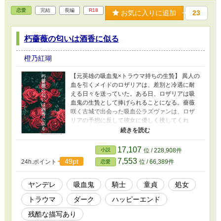
恋愛
完結
長編
R18
お気に入りに追加
23
朽薔薇の匂いは酒香に似る
橙乃紅瑚
【元英雄の吸血鬼×トラウマ持ちの生贄】 異人の
血を引くメイドのロザリアは、差別と冷遇に耐
える日々を送っていた。ある日、ロザリアは吸
血鬼の生贄として捧げられることになる。薔薇
咲く古城で出会った吸血公ラズヴァンは、ロザ
リアの予想に反して彼女に優しく接してくれ
た。孤独な二人は次第に惹かれ合い、ロザリア
は城で幸せな日々を過ごすようになる。しか
し、過去のトラウマから愛を素直に表現できな
17,107
小説
位 / 228,908件
いロザリアに、ラズヴァンは狂おしいほどの執
7,553
49pt
24h.ポイント
位 / 66,389件
恋愛
着を募らせていき――。 ※この小説には流血描
写、残酷描写、暴力表現、反倫理的描写が含ま
れますのでご注意ください。 ※この小説は他サ
ヤンデレ
吸血鬼
騎士
童貞
処女
イトにも掲載しています。 ※表紙画像は「かん
トラウマ
ダーク
ハッピーエンド
たん表紙メーカー」様にて作成しました。
残酷な描写あり