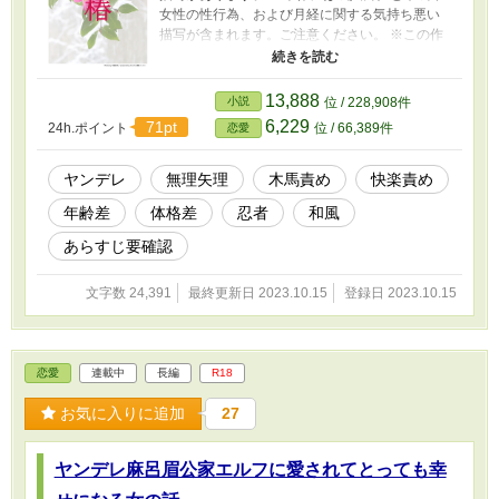
女性の性行為、および月経に関する気持ち悪い
描写が含まれます。ご注意ください。 ※この作
品は他サイトでも掲載しております。 ※表紙画
像は「かんたん表紙メーカー」様にて作成しま
した。
13,888
小説
位 / 228,908件
6,229
71pt
24h.ポイント
位 / 66,389件
恋愛
ヤンデレ
無理矢理
木馬責め
快楽責め
年齢差
体格差
忍者
和風
あらすじ要確認
文字数 24,391
最終更新日 2023.10.15
登録日 2023.10.15
恋愛
連載中
長編
R18
お気に入りに追加
27
ヤンデレ麻呂眉公家エルフに愛されてとっても幸