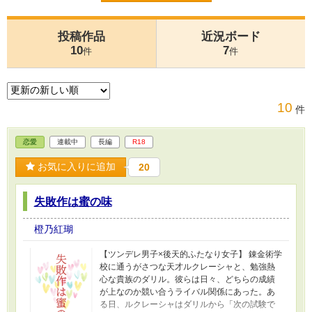
投稿作品
近況ボード
10
7
件
件
10
件
恋愛
連載中
長編
R18
お気に入りに追加
20
失敗作は蜜の味
橙乃紅瑚
【ツンデレ男子×後天的ふたなり女子】 錬金術学
校に通うがさつな天才ルクレーシャと、勉強熱
心な貴族のダリル。彼らは日々、どちらの成績
が上なのか競い合うライバル関係にあった。あ
る日、ルクレーシャはダリルから「次の試験で