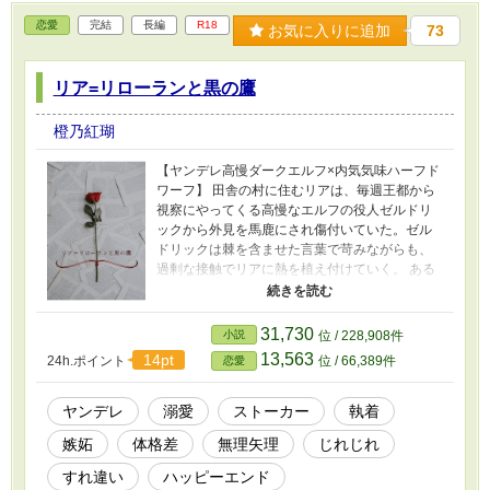
恋愛
完結
長編
R18
お気に入りに追加
73
リア=リローランと黒の鷹
橙乃紅瑚
【ヤンデレ高慢ダークエルフ×内気気味ハーフド
ワーフ】 田舎の村に住むリアは、毎週王都から
視察にやってくる高慢なエルフの役人ゼルドリ
ックから外見を馬鹿にされ傷付いていた。ゼル
ドリックは棘を含ませた言葉で苛みながらも、
過剰な接触でリアに熱を植え付けていく。 ある
時、リアはひょんな事から王女召抱えの宝石職
人に任命され、王都で働くことになる。ゼルド
リックと交流を深める内に、彼に対しての恋心
31,730
小説
位 / 228,908件
を自覚し距離を縮めていくが、あることをきっ
13,563
14pt
24h.ポイント
位 / 66,389件
恋愛
かけに恋を諦め、彼から離れる事を選ぶ。する
とゼルドリックは狂気を剥き出しにし、リアを
あらゆる手で自らのもとに繋ぎ止めようとして
ヤンデレ
溺愛
ストーカー
執着
―― ※エルフとドワーフに対する独自設定があ
嫉妬
体格差
無理矢理
じれじれ
ります。 ※性的描写のある話には★マークを付
けています。 ※ヒーローからヒロインに対する
すれ違い
ハッピーエンド
無理やりな性行為、および暴力的な表現などの