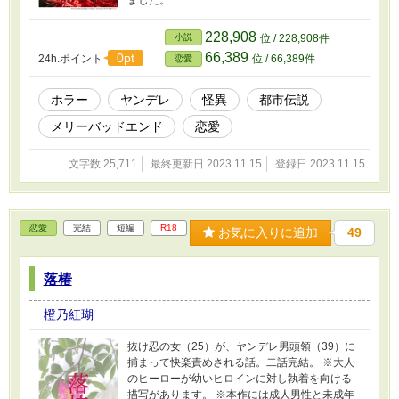
ました。
228,908
小説
位 / 228,908件
66,389
0pt
24h.ポイント
位 / 66,389件
恋愛
ホラー
ヤンデレ
怪異
都市伝説
メリーバッドエンド
恋愛
文字数 25,711
最終更新日 2023.11.15
登録日 2023.11.15
恋愛
完結
短編
R18
お気に入りに追加
49
落椿
橙乃紅瑚
抜け忍の女（25）が、ヤンデレ男頭領（39）に
捕まって快楽責めされる話。二話完結。 ※大人
のヒーローが幼いヒロインに対し執着を向ける
描写があります。 ※本作には成人男性と未成年