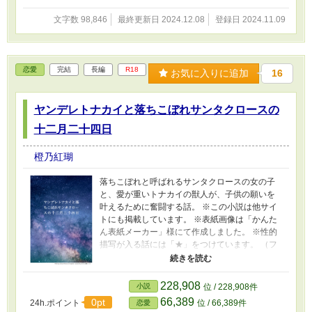
文字数 98,846
最終更新日 2024.12.08
登録日 2024.11.09
恋愛
完結
長編
R18
お気に入りに追加
16
ヤンデレトナカイと落ちこぼれサンタクロースの
十二月二十四日
橙乃紅瑚
落ちこぼれと呼ばれるサンタクロースの女の子
と、愛が重いトナカイの獣人が、子供の願いを
叶えるために奮闘する話。 ※この小説は他サイ
トにも掲載しています。 ※表紙画像は「かんた
ん表紙メーカー」様にて作成しました。 ※性的
描写が入る話には「★」をつけています。 （フ
リースペースに小ネタへのリンクを貼り付けて
います。よろしければ見てみてください！※ネ
タバレ有）
228,908
小説
位 / 228,908件
66,389
0pt
24h.ポイント
位 / 66,389件
恋愛