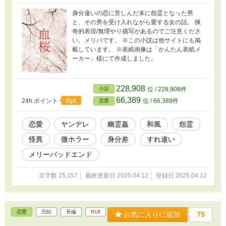
身分違いの恋に苦しんだ末に怨霊となった男
と、その男を受け入れながら愛する女の話。 猟
奇的表現/無理やり描写があるのでご注意くださ
い。メリバです。 ※この小説は他サイトにも掲
載しています。 ※表紙画像は「かんたん表紙メ
ーカー」様にて作成しました。
228,908
小説
位 / 228,908件
66,389
0pt
24h.ポイント
位 / 66,389件
恋愛
恋愛
ヤンデレ
幽霊姦
和風
怨霊
怪異
微ホラー
身分差
すれ違い
メリーバッドエンド
文字数 25,157
最終更新日 2025.04.12
登録日 2025.04.12
恋愛
完結
長編
R18
お気に入りに追加
75