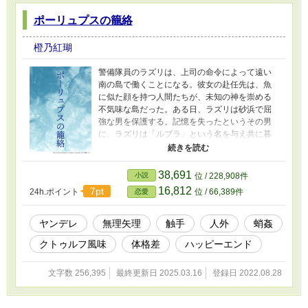
ポーリュプスの籠絡
橙乃紅瑚
警備隊員のラズリは、上司の命令によって遠い
南の島で働くことになる。彼女の赴任先は、魚
に似た顔を持つ人間たちが、未知の神を崇める
不気味な島だった。ある日、ラズリは砂浜で屈
強な男を保護する。記憶を失ったというその男
に、ラズリは「ルブラ」という名を与え共に暮
らすが、ルブラは冷たい目をしながらラズリに
愛を囁く奇妙な男だった。ラズリはルブラに惹
かれながらも、本能的な怖ろしさから彼の愛を
38,691
小説
位 / 228,908件
拒絶し続ける。その頑なな姿勢が、ルブラを酷
16,812
7pt
24h.ポイント
位 / 66,389件
恋愛
く狂わせるとも知らずに。 ※触手描写があるの
でご注意ください。 ※ムーンライトノベルズ様
の方でも掲載しております。 ※表紙画像は「か
ヤンデレ
無理矢理
触手
人外
蛸姦
んたん表紙メーカー」様にて作成しました。
クトゥルフ風味
体格差
ハッピーエンド
文字数 256,395
最終更新日 2025.03.16
登録日 2022.08.28