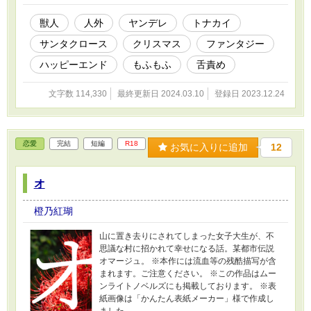
獣人
人外
ヤンデレ
トナカイ
サンタクロース
クリスマス
ファンタジー
ハッピーエンド
もふもふ
舌責め
文字数 114,330
最終更新日 2024.03.10
登録日 2023.12.24
恋愛
完結
短編
R18
お気に入りに追加
12
オ
橙乃紅瑚
山に置き去りにされてしまった女子大生が、不
思議な村に招かれて幸せになる話。某都市伝説
オマージュ。 ※本作には流血等の残酷描写が含
まれます。ご注意ください。 ※この作品はムー
ンライトノベルズにも掲載しております。 ※表
紙画像は「かんたん表紙メーカー」様で作成し