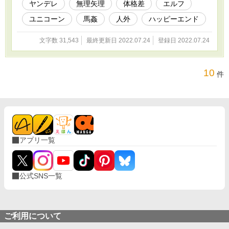
ヤンデレ
無理矢理
体格差
エルフ
ユニコーン
馬姦
人外
ハッピーエンド
文字数 31,543
最終更新日 2022.07.24
登録日 2022.07.24
10
件
アプリ一覧
公式SNS一覧
ご利用について