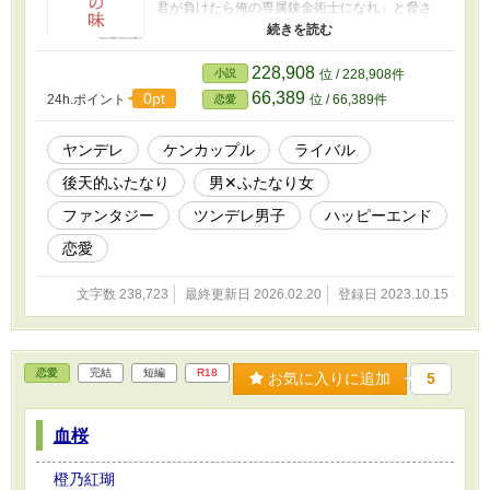
君が負けたら俺の専属錬金術士になれ」と脅さ
れてしまう。ルクレーシャはダリルを出し抜く
ためにとびきり効力の強い薬を作成し、彼に勝
利を収めようとするが、それは飲むとふたなり
228,908
小説
位 / 228,908件
になってしまう失敗作だった。何度も薬を味見
66,389
0pt
24h.ポイント
位 / 66,389件
恋愛
したルクレーシャは、自分の股から男性器が生
えてくるという災難に見舞われてしまう。ルク
レーシャの弱みを握ったダリルは、治療と称し
ヤンデレ
ケンカップル
ライバル
て彼女の体を好き勝手に弄び始め―― ※不定期
後天的ふたなり
男✕ふたなり女
更新です。 ※ふたなりのタイプは玉無し愛液発
射タイプです。 ※性描写がある話は「♥」マーク
ファンタジー
ツンデレ男子
ハッピーエンド
をつけています。 ※表紙画像は「かんたん表紙
メーカー」様にて作成しました。 ※11/2 改稿を
恋愛
行いました。 ☆アンケート募集中です！ フリー
スペースのリンクから送ってくださると私が喜
文字数 238,723
最終更新日 2026.02.20
登録日 2023.10.15
びます。
恋愛
完結
短編
R18
お気に入りに追加
5
血桜
橙乃紅瑚