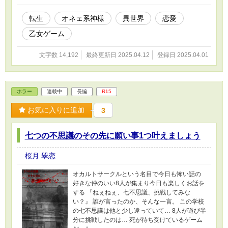
転生
オネェ系神様
異世界
恋愛
乙女ゲーム
文字数 14,192
最終更新日 2025.04.12
登録日 2025.04.01
ホラー
連載中
長編
R15
お気に入りに追加
3
七つの不思議のその先に願い事1つ叶えましょう
桜月 翠恋
オカルトサークルという名目で今日も怖い話の
好きな仲のいい8人が集まり今日も楽しくお話を
する 『ねぇねぇ、七不思議、挑戦してみな
い？』 誰が言ったのか、そんな一言。 この学校
の七不思議は他と少し違っていて… 8人が遊び半
分に挑戦したのは… 死が待ち受けているゲーム