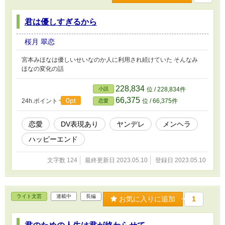
君は優しすぎるから
桜月 翠恋
宮本みほなは優しいせいなのか人に利用され続けていた そんなみ
ほなの変化の話
228,834
小説
位 / 228,834件
66,375
0pt
24h.ポイント
位 / 66,375件
恋愛
恋愛
DV表現あり
ヤンデレ
メンヘラ
ハッピーエンド
文字数 124
最終更新日 2023.05.10
登録日 2023.05.10
ライト文芸
連載中
長編
お気に入りに追加
1