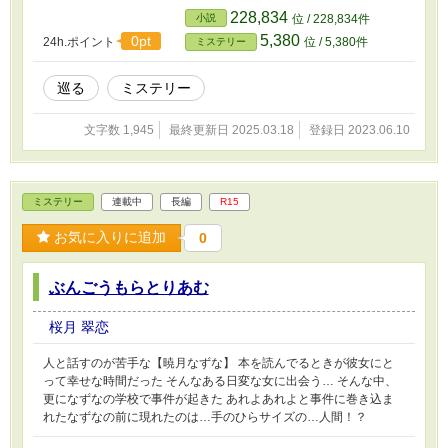
228,834
小説
位 / 228,834件
5,380
0pt
24h.ポイント
位 / 5,380件
ミステリー
巡る
ミステリー
文字数 1,945
最終更新日 2025.03.18
登録日 2023.06.10
ミステリー
連載中
長編
R15
お気に入りに追加
0
ぶんごうもらとりあむ
桜月 翠恋
人と話すのが苦手な【暁月なずな】 本を読んでるときが彼女にと
って幸せな時間だった そんなある日変な女に出会う… そんな中、
更になずなの学校で事件が起きた あれよあれよと事件に巻き込ま
れたなずなの前に現れたのは…手のひらサイズの…人間！？