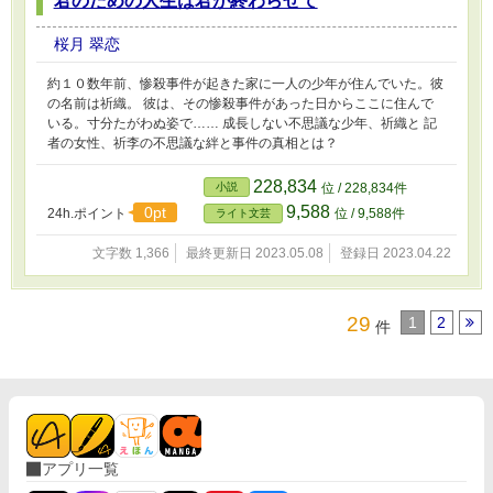
君のための人生は君が終わらせて
桜月 翠恋
約１０数年前、惨殺事件が起きた家に一人の少年が住んでいた。彼
の名前は祈織。 彼は、その惨殺事件があった日からここに住んで
いる。寸分たがわぬ姿で…… 成長しない不思議な少年、祈織と 記
者の女性、祈李の不思議な絆と事件の真相とは？
228,834
小説
位 / 228,834件
9,588
0pt
24h.ポイント
位 / 9,588件
ライト文芸
文字数 1,366
最終更新日 2023.05.08
登録日 2023.04.22
29
1
2
件
アプリ一覧