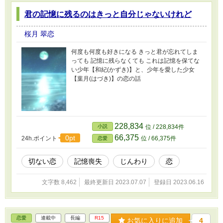
君の記憶に残るのはきっと自分じゃないけれど
桜月 翠恋
何度も何度も好きになる きっと君が忘れてしま
っても 記憶に残らなくても これは記憶を保てな
い少年【和紀(かずき)】と、少年を愛した少女
【葉月(はづき)】の恋の話
228,834
小説
位 / 228,834件
66,375
0pt
24h.ポイント
位 / 66,375件
恋愛
切ない恋
記憶喪失
じんわり
恋
文字数 8,462
最終更新日 2023.07.07
登録日 2023.06.16
恋愛
連載中
長編
R15
お気に入りに追加
4