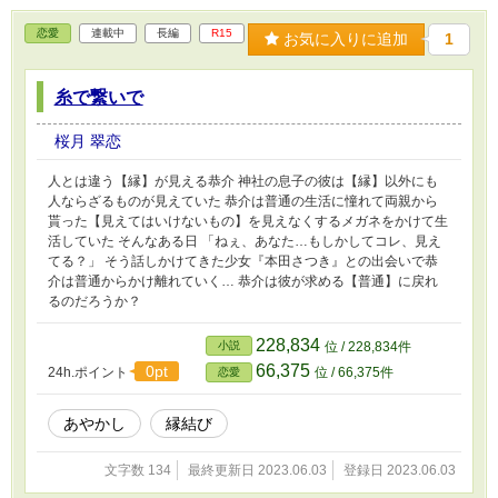
恋愛
連載中
長編
R15
お気に入りに追加
1
糸で繋いで
桜月 翠恋
人とは違う【縁】が見える恭介 神社の息子の彼は【縁】以外にも
人ならざるものが見えていた 恭介は普通の生活に憧れて両親から
貰った【見えてはいけないもの】を見えなくするメガネをかけて生
活していた そんなある日 「ねぇ、あなた…もしかしてコレ、見え
てる？」 そう話しかけてきた少女『本田さつき』との出会いで恭
介は普通からかけ離れていく… 恭介は彼が求める【普通】に戻れ
るのだろうか？
228,834
小説
位 / 228,834件
66,375
0pt
24h.ポイント
位 / 66,375件
恋愛
あやかし
縁結び
文字数 134
最終更新日 2023.06.03
登録日 2023.06.03