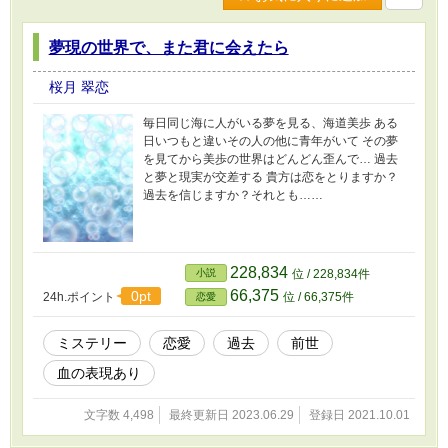
夢現の世界で、また君に会えたら
桜月 翠恋
毎日同じ海に人がいる夢を見る、海道美歩 ある
日いつもと違いその人の他に青年がいて その夢
を見てから美歩の世界はどんどん歪んで… 過去
と夢と現実が交差する 貴方は恋をとりますか？
過去を信じますか？それとも……
228,834
小説
位 / 228,834件
66,375
0pt
24h.ポイント
位 / 66,375件
恋愛
ミステリー
恋愛
過去
前世
血の表現あり
文字数 4,498
最終更新日 2023.06.29
登録日 2021.10.01