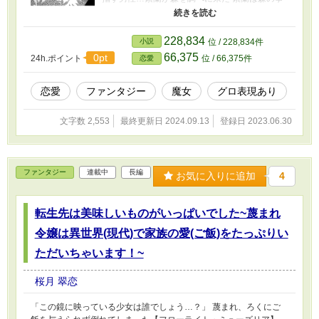
を小説にしようと意気込んでいたのだが…不注
意から木陰の穴に落ちてしまう 暗闇から明るい
場所に出た紫蘭がそこで出会ったのは… 魔女と
228,834
小説
位 / 228,834件
呼ばれる少女だった 「私と…お友達になってく
66,375
0pt
24h.ポイント
位 / 66,375件
恋愛
れるの？」 「この森を出よう。二人で」 小説家
志望の紫蘭と魔女と呼ばれる少女の不思議な出
会いがこの森の真実を暴く
恋愛
ファンタジー
魔女
グロ表現あり
文字数 2,553
最終更新日 2024.09.13
登録日 2023.06.30
ファンタジー
連載中
長編
お気に入りに追加
4
転生先は美味しいものがいっぱいでした~蔑まれ
令嬢は異世界(現代)で家族の愛(ご飯)をたっぷりい
ただいちゃいます！~
桜月 翠恋
「この鏡に映っている少女は誰でしょう…？」 蔑まれ、ろくにご