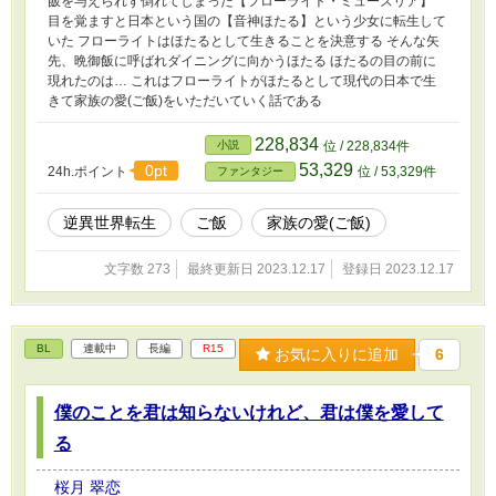
飯を与えられず倒れてしまった【フローライト・ミューズリア】
目を覚ますと日本という国の【音神ほたる】という少女に転生して
いた フローライトはほたるとして生きることを決意する そんな矢
先、晩御飯に呼ばれダイニングに向かうほたる ほたるの目の前に
現れたのは… これはフローライトがほたるとして現代の日本で生
きて家族の愛(ご飯)をいただいていく話である
228,834
小説
位 / 228,834件
53,329
0pt
24h.ポイント
位 / 53,329件
ファンタジー
逆異世界転生
ご飯
家族の愛(ご飯)
文字数 273
最終更新日 2023.12.17
登録日 2023.12.17
BL
連載中
長編
R15
お気に入りに追加
6
僕のことを君は知らないけれど、君は僕を愛して
る
桜月 翠恋