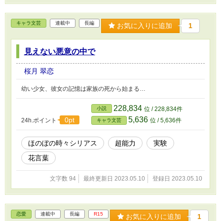
キャラ文芸
連載中
長編
お気に入りに追加
1
見えない悪意の中で
桜月 翠恋
幼い少女、彼女の記憶は家族の死から始まる…
228,834
小説
位 / 228,834件
5,636
0pt
24h.ポイント
位 / 5,636件
キャラ文芸
ほのぼの時々シリアス
超能力
実験
花言葉
文字数 94
最終更新日 2023.05.10
登録日 2023.05.10
恋愛
連載中
長編
R15
お気に入りに追加
1