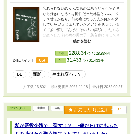
忘れられない恋 そんなものはあるだろうか？ 昔
から好きになるのは同性だった林堂たくみ。 ク
ラス替えがあり、前の席になった人が何かを探
していた 足元に落ちていたメガネを見つけ、慌
てて拾い渡してあげる その人の笑顔に、たくみ
は恋をした 前の席の男の子 慈音春に そしてそ
の出会いは二人の人生を変えてしまう出会いだ
った
228,834
小説
位 / 228,834件
31,433
0pt
24h.ポイント
位 / 31,433件
BL
BL
面影
生まれ変わり？
文字数 13,802
最終更新日 2023.11.18
登録日 2022.09.27
ファンタジー
連載中
長編
お気に入りに追加
21
私が悪役令嬢で、聖女！？ ~傷だらけのもふも
ふを助けたら聖女認定されてしまいました~