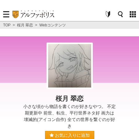
TOP
>
桜月 翠恋
>
Webコンテンツ
桜月 翠恋
小さな頃から物語を書くのが好きなやつ。 不定
期更新中 前世、転生、平行世界ネタ好 画力は
壊滅的(アイコン自作) 全ての世界を繋ぐのが好
き
お気に入りに追加