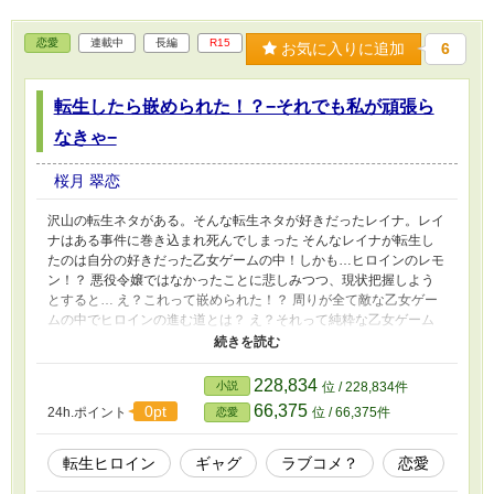
恋愛
連載中
長編
R15
お気に入りに追加
6
転生したら嵌められた！？−それでも私が頑張ら
なきゃ−
桜月 翠恋
沢山の転生ネタがある。そんな転生ネタが好きだったレイナ。レイ
ナはある事件に巻き込まれ死んでしまった そんなレイナが転生し
たのは自分の好きだった乙女ゲームの中！しかも…ヒロインのレモ
ン！？ 悪役令嬢ではなかったことに悲しみつつ、現状把握しよう
とすると… え？これって嵌められた！？ 周りが全て敵な乙女ゲー
ムの中でヒロインの進む道とは？ え？それって純粋な乙女ゲーム
じゃん？って ハッピーエンドで終わると限らないのがこの世界の
醍醐味じゃない！私は負けないんだから！
228,834
小説
位 / 228,834件
66,375
0pt
24h.ポイント
位 / 66,375件
恋愛
転生ヒロイン
ギャグ
ラブコメ？
恋愛