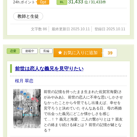
31,433
0pt
24h.ポイント
位 / 31,433件
BL
教師と生徒
文字数 86
最終更新日 2025.10.11
登録日 2025.10.11
恋愛
連載中
長編
お気に入りに追加
39
前世は恋人な義兄を見守りたい
桜月 翠恋
前世の記憶を持ったまま生まれた佐賀宮海愛(さ
がみやみあ)。 前世の恋人に不幸な思いしかさせ
なかったことから今世でもし出逢えば、幸せを
見守ろうと決めていた そんなある日、母の再婚
で出会った義兄にどこか懐かしさを感じ
て…！？ 義兄と海愛、二人の繋がりとは？ 親友
との絡まり続ける縁とは？ 前世の記憶が鍵とな
る？