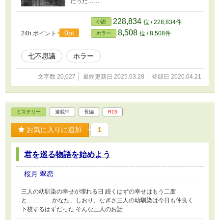
だった……
228,834
小説
位 / 228,834件
8,508
0pt
24h.ポイント
位 / 8,508件
ホラー
七不思議
ホラー
文字数 20,027
最終更新日 2025.03.28
登録日 2020.04.21
ミステリー
連載中
長編
R15
お気に入りに追加
1
君を巡る物語を始めよう
桜月 翠恋
三人の幼馴染の幸せが壊れる日 続くはずの幸せはもう二度
と………… かなた、しおり、なぎさ三人の幼馴染は今日も仲良く
下校するはずだった そんな三人のお話