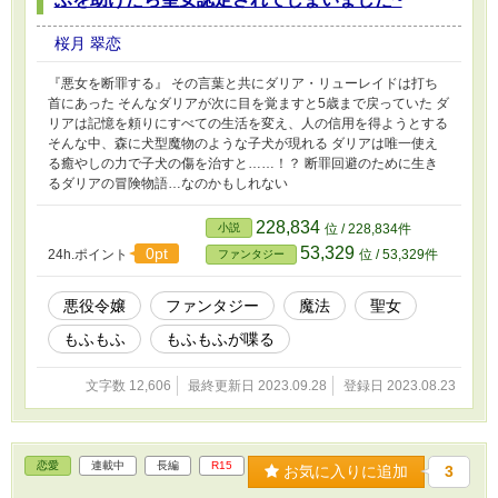
桜月 翠恋
『悪女を断罪する』 その言葉と共にダリア・リューレイドは打ち
首にあった そんなダリアが次に目を覚ますと5歳まで戻っていた ダ
リアは記憶を頼りにすべての生活を変え、人の信用を得ようとする
そんな中、森に犬型魔物のような子犬が現れる ダリアは唯一使え
る癒やしの力で子犬の傷を治すと……！？ 断罪回避のために生き
るダリアの冒険物語…なのかもしれない
228,834
小説
位 / 228,834件
53,329
0pt
24h.ポイント
位 / 53,329件
ファンタジー
悪役令嬢
ファンタジー
魔法
聖女
もふもふ
もふもふが喋る
文字数 12,606
最終更新日 2023.09.28
登録日 2023.08.23
恋愛
連載中
長編
R15
お気に入りに追加
3