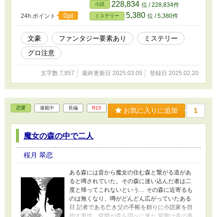
228,834
小説
位 / 228,834件
5,380
0pt
24h.ポイント
位 / 5,380件
ミステリー
文豪
ファンタジー要素あり
ミステリー
グロ注意
文字数 7,857
最終更新日 2025.03.05
登録日 2025.02.20
恋愛
連載中
長編
R15
お気に入りに追加
1
魔女の森の中で二人
桜月 翠恋
ある森には昔から魔女の住む森と繋がる道があ
ると噂されていた。その森に迷い込んだ者は二
度と帰ってこれないという… その森に近寄るも
のは無くなり、噂がどんどん広がっていたある
日 記者である亡き父の手帳を頼りに小説家を目
指す男性…紫蘭が森を調べに来た 紫蘭は森の事