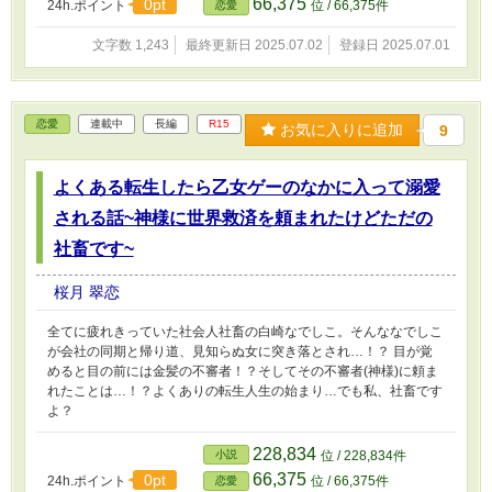
66,375
0pt
24h.ポイント
位 / 66,375件
恋愛
文字数 1,243
最終更新日 2025.07.02
登録日 2025.07.01
恋愛
連載中
長編
R15
お気に入りに追加
9
よくある転生したら乙女ゲーのなかに入って溺愛
される話~神様に世界救済を頼まれたけどただの
社畜です~
桜月 翠恋
全てに疲れきっていた社会人社畜の白崎なでしこ。そんななでしこ
が会社の同期と帰り道、見知らぬ女に突き落とされ…！？ 目が覚
めると目の前には金髪の不審者！？そしてその不審者(神様)に頼ま
れたことは…！？よくありの転生人生の始まり…でも私、社畜です
よ？
228,834
小説
位 / 228,834件
66,375
0pt
24h.ポイント
位 / 66,375件
恋愛