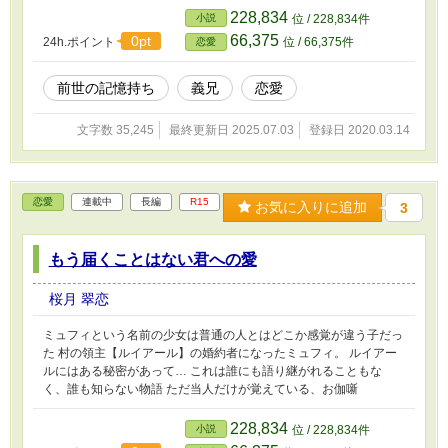
228,834
小説
位 / 228,834件
66,375
0pt
24h.ポイント
位 / 66,375件
恋愛
前世の記憶持ち
義兄
恋愛
文字数 35,245
最終更新日 2025.07.03
登録日 2020.03.14
恋愛
連載中
長編
R15
お気に入りに追加
3
もう届くことはない君への愛
桜月 翠恋
ミュフィという名前の少女は普通の人とはどこか感覚が違う子だっ
た 村の領主【ルイアール】の婚約者になったミュフィ。 ルイアー
ルにはある秘密があって… これは誰にも語り継がれることもな
く、誰も知らない物語 ただ当人だけが覚えている、お伽噺
228,834
小説
位 / 228,834件