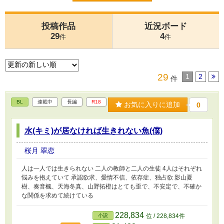
投稿作品
近況ボード
29
4
件
件
29
1
2
件
BL
連載中
長編
R18
お気に入りに追加
0
水(キミ)が居なければ生きれない魚(僕)
桜月 翠恋
人は一人では生きられない 二人の教師と二人の生徒 4人はそれぞれ
悩みを抱えていて 承認欲求、愛情不信、依存症、独占欲 影山夏
樹、奏音楓、天海冬真、山野拓橙はとても歪で、不安定で、不確か
な関係を求めて続けている
228,834
小説
位 / 228,834件