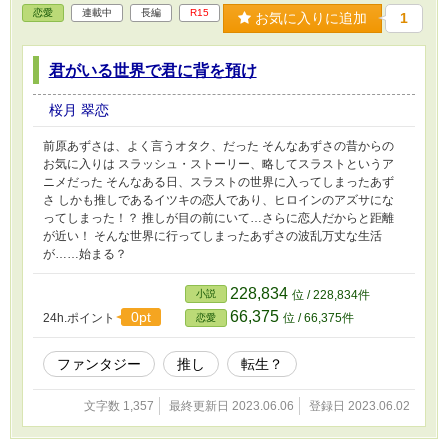
恋愛
連載中
長編
R15
お気に入りに追加
1
君がいる世界で君に背を預け
桜月 翠恋
前原あずさは、よく言うオタク、だった そんなあずさの昔からの
お気に入りは スラッシュ・ストーリー、略してスラストというア
ニメだった そんなある日、スラストの世界に入ってしまったあず
さ しかも推しであるイツキの恋人であり、ヒロインのアズサにな
ってしまった！？ 推しが目の前にいて…さらに恋人だからと距離
が近い！ そんな世界に行ってしまったあずさの波乱万丈な生活
が……始まる？
228,834
小説
位 / 228,834件
66,375
0pt
24h.ポイント
位 / 66,375件
恋愛
ファンタジー
推し
転生？
文字数 1,357
最終更新日 2023.06.06
登録日 2023.06.02