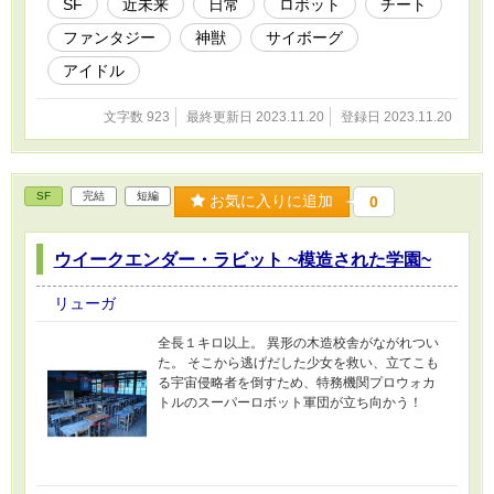
SF
近未来
日常
ロボット
チート
ファンタジー
神獣
サイボーグ
アイドル
文字数 923
最終更新日 2023.11.20
登録日 2023.11.20
SF
完結
短編
お気に入りに追加
0
ウイークエンダー・ラビット ~模造された学園~
リューガ
全長１キロ以上。 異形の木造校舎がながれつい
た。 そこから逃げだした少女を救い、立てこも
る宇宙侵略者を倒すため、特務機関プロウォカ
トルのスーパーロボット軍団が立ち向かう！