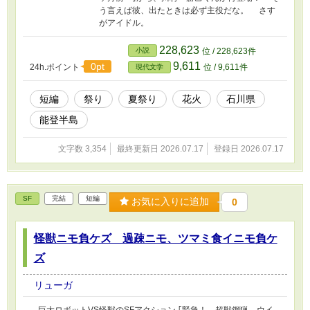
う言えば彼、出たときは必ず主役だな。 さす
がアイドル。
228,623
小説
位 / 228,623件
9,611
0pt
24h.ポイント
位 / 9,611件
現代文学
短編
祭り
夏祭り
花火
石川県
能登半島
文字数 3,354
最終更新日 2026.07.17
登録日 2026.07.17
SF
完結
短編
お気に入りに追加
0
怪獣ニモ負ケズ 過疎ニモ、ツマミ食イニモ負ケ
ズ
リューガ
​ 巨大ロボットVS怪獣のSFアクション ｢緊急！ 超獣鋼猟 ウイ