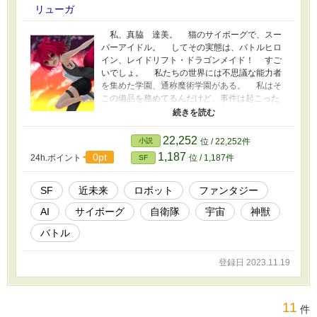
リューガ
私、真脇 達美。 猫のサイボーグで、スー
パーアイドル。 してその実態は、バトルヒロ
イン、レイドリフト・ドラゴンメイド！ すご
いでしょ。 私たちの世界には不思議な能力者
を集めた学園、通称魔術学園がある。 私はそ
この備品を務めてるんだけど、事件は起こった
の。 ３０人の生徒会の仲間たちと一緒に、遠
くの星スイッチアへ連れて行かれちゃった！
何でも宇宙人や怪獣たちに５０年間襲われて、
22,252
小説
位 / 22,252件
それをやっつけてほしいんですって。 まあ、
1,187
0pt
24h.ポイント
位 / 1,187件
SF
それは解決して地球には帰って来れたんだけど
ね。 ところが、今度は変える直前にスイッチ
アのみんなが襲ってきた！ 向こうで仲良くな
SF
近未来
ロボット
ファンタジー
った人たちも……。 傭兵企業の社長をやって
AI
サイボーグ
自衛隊
宇宙
神獣
るお兄ちゃん。 その宇宙からやってきたお嫁
さんで、私の守護女神のボルケーナ。 ボーイ
バトル
フレンドで私より強いレイドリフト・ワイバー
ンのタケ君。 そのほか沢山の仲間もきてくれ
登録日 2023.11.19
たけど、一体どうなっちゃうの！？ 他サイト
との重複投稿です。 そして懺悔します。 こ
れはメイドの話ではありません。
11
件