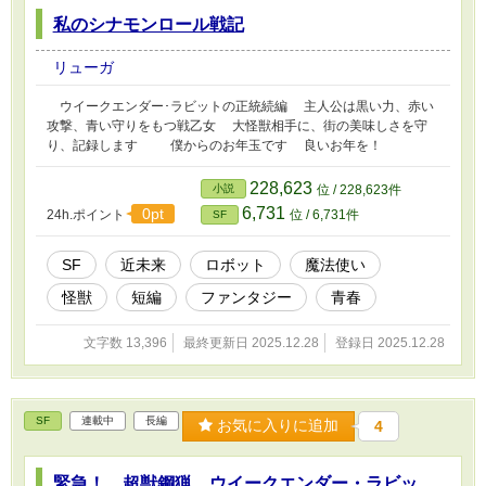
私のシナモンロール戦記
リューガ
ウイークエンダー･ラビットの正統続編 主人公は黒い力、赤い
攻撃、青い守りをもつ戦乙女 大怪獣相手に、街の美味しさを守
り、記録します 僕からのお年玉です 良いお年を！
228,623
小説
位 / 228,623件
6,731
0pt
24h.ポイント
位 / 6,731件
SF
SF
近未来
ロボット
魔法使い
怪獣
短編
ファンタジー
青春
文字数 13,396
最終更新日 2025.12.28
登録日 2025.12.28
SF
連載中
長編
お気に入りに追加
4
緊急！ 超獣鋼猟 ウイークエンダー・ラビッ