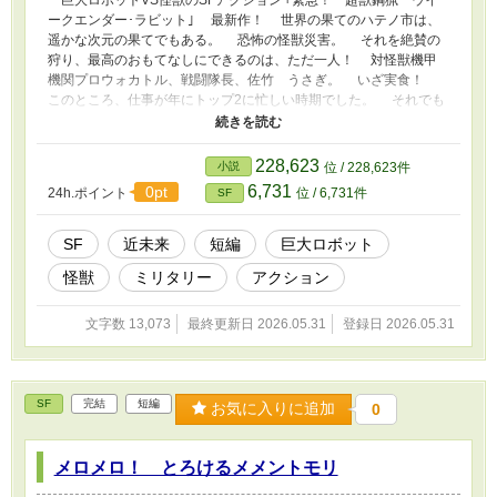
ークエンダー･ラビット｣ 最新作！ 世界の果てのハテノ市は、
遥かな次元の果てでもある。 恐怖の怪獣災害。 それを絶賛の
狩り、最高のおもてなしにできるのは、ただ一人！ 対怪獣機甲
機関プロウォカトル、戦闘隊長、佐竹 うさぎ。 いざ実食！
このところ、仕事が年にトップ2に忙しい時期でした。 それでも
なんとか書き上げました。 これが楽しかったと言うことは、ま
だまだ大丈夫ですね。
228,623
小説
位 / 228,623件
6,731
0pt
24h.ポイント
位 / 6,731件
SF
SF
近未来
短編
巨大ロボット
怪獣
ミリタリー
アクション
文字数 13,073
最終更新日 2026.05.31
登録日 2026.05.31
SF
完結
短編
お気に入りに追加
0
メロメロ！ とろけるメメントモリ