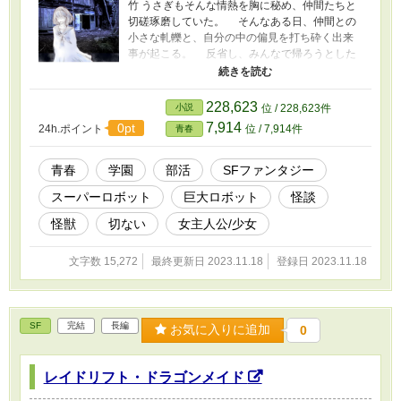
竹 うさぎもそんな情熱を胸に秘め、仲間たちと
切磋琢磨していた。 そんなある日、仲間との
小さな軋轢と、自分の中の偏見を打ち砕く出来
事が起こる。 反省し、みんなで帰ろうとした
その時。 待ち構えていた、この世ならざるも
のが襲いかかる。 それは、うさぎが発表しよ
うとしていた怪談と、瓜二つだった。
228,623
小説
位 / 228,623件
7,914
0pt
24h.ポイント
位 / 7,914件
青春
青春
学園
部活
SFファンタジー
スーパーロボット
巨大ロボット
怪談
怪獣
切ない
女主人公/少女
文字数 15,272
最終更新日 2023.11.18
登録日 2023.11.18
SF
完結
長編
お気に入りに追加
0
レイドリフト・ドラゴンメイド