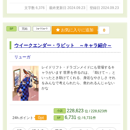
文字数 6,376
最終更新日 2024.09.23
登録日 2024.09.23
SF
完結
ｼｮｰﾄｼｮｰﾄ
お気に入りに追加
0
ウイークエンダー・ラビット ～キャラ紹介～
リューガ
レイドリフト・ドラゴンメイドにも登場するキ
ャラがいます 世界を作るのは、「助けて～」と
いったとき助けてくれる、身近なやさしさ それ
をみんなで考えられたら、救われるんじゃない
かな
228,623
小説
位 / 228,623件
6,731
0pt
24h.ポイント
位 / 6,731件
SF