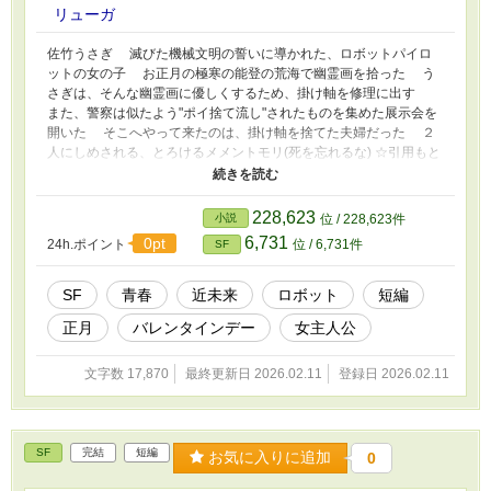
リューガ
佐竹うさぎ 滅びた機械文明の誓いに導かれた、ロボットパイロ
ットの女の子 お正月の極寒の能登の荒海で幽霊画を拾った う
さぎは、そんな幽霊画に優しくするため、掛け軸を修理に出す
また、警察は似たよう"ポイ捨て流し"されたものを集めた展示会を
開いた そこへやって来たのは、掛け軸を捨てた夫婦だった ２
人にしめされる、とろけるメメントモリ(死を忘れるな) ☆引用もと
うさぎがに幽霊画にやさしくする理由としてあげた、鶴林寺の千
秋 伊左衛門寛定のエピソード ｢日本幽霊画紀行｣と言う本を参考
にしました ｢中外日報 現代小説と寺院絵画～幽霊画の伝承をてが
228,623
小説
位 / 228,623件
かりに～｣ のサイトに、本とおなじものが乗っています
6,731
0pt
24h.ポイント
位 / 6,731件
SF
https://www.chugainippoh.co.jp/article/ron-kikou/ron/20191213-
001.html うさぎが語ったエピソードのつづきが見れます ドー
ムチョコレートは、2026年2月 2日に放送された｢グレーテルのか
SF
青春
近未来
ロボット
短編
まど｣と言うNHKの番組から引用しました
正月
バレンタインデー
女主人公
文字数 17,870
最終更新日 2026.02.11
登録日 2026.02.11
SF
完結
短編
お気に入りに追加
0