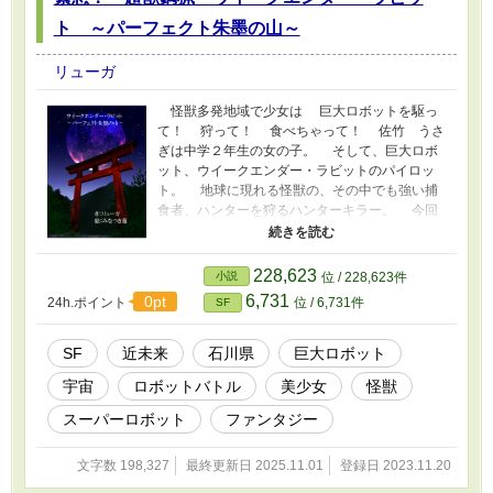
ト ～パーフェクト朱墨の山～
リューガ
怪獣多発地域で少女は 巨大ロボットを駆っ
て！ 狩って！ 食べちゃって！ 佐竹 うさ
ぎは中学２年生の女の子。 そして、巨大ロボ
ット、ウイークエンダー・ラビットのパイロッ
ト。 地球に現れる怪獣の、その中でも強い捕
食者、ハンターを狩るハンターキラー。 今回
のお話は。 政財界のお偉いさんに新メカやメ
カを強化する不思議パワーをプレゼンしたり。
YouTuberしたり。 後輩と専属メカニックの
228,623
小説
位 / 228,623件
仲を取り持ったり。 大規模訓練中に教育虐待
6,731
0pt
24h.ポイント
位 / 6,731件
SF
異世界人に攻めこまれたり。 前日譚、今回は
縁のなさそうな設定も語られる短編があります
イメージ元はGma-GDWさんの、このイラス
SF
近未来
石川県
巨大ロボット
トから。
宇宙
ロボットバトル
美少女
怪獣
スーパーロボット
ファンタジー
文字数 198,327
最終更新日 2025.11.01
登録日 2023.11.20