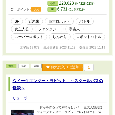
228,623
小説
位 / 228,623件
6,731
0pt
24h.ポイント
位 / 6,731件
SF
SF
近未来
巨大ロボット
バトル
女主人公
ファンタジー
宇宙人
スーパーロボット
じんわり
ロボットバトル
文字数 18,879
最終更新日 2023.11.19
登録日 2023.11.19
青春
完結
短編
お気に入りに追加
1
ウイークエンダー・ラビット ～スクールバスの
怪談～
リューガ
何かを作るって素晴らしい！ 巨大人型兵器
ウィークエンダー・ラビットのパイロット、佐