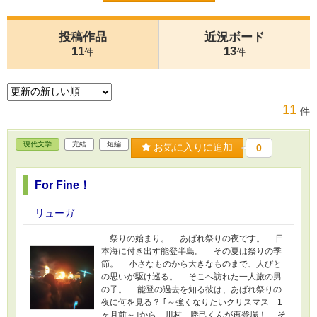
投稿作品
近況ボード
11
13
件
件
11
件
現代文学
完結
短編
お気に入りに追加
0
For Fine！
リューガ
祭りの始まり。 あばれ祭りの夜です。 日
本海に付き出す能登半島。 その夏は祭りの季
節。 小さなものから大きなものまで、人びと
の思いが駆け巡る。 そこへ訪れた一人旅の男
の子。 能登の過去を知る彼は、あばれ祭りの
夜に何を見る？ ｢～強くなりたいクリスマス 1
ヶ月前～｣から、川村 勝己くんが再登場！ そ