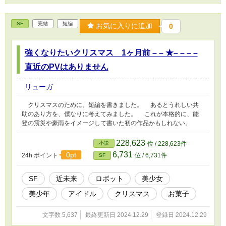
SF
完結
短編
お気に入りに追加
0
強くなりたいクリスマス 1ヶ月前 – – ★– – – –
直近のPVはありません
リューガ
クリスマスのために、短編を書きました。 あるとうれしい共
助のあり方を、僕なりに考えてみました。 これが本格的に、能
登の震災や豪雨をイメージして書いた初の作品かもしれない。
228,623
小説
位 / 228,623件
6,731
0pt
24h.ポイント
位 / 6,731件
SF
SF
近未来
ロボット
美少女
美少年
アイドル
クリスマス
お菓子
文字数 5,637
最終更新日 2024.12.29
登録日 2024.12.29