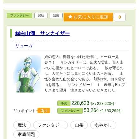
ファンタジー
完結
短編
お気に入りに追加
0
緑白山滴 サンカイザー
リューガ
娘の恋人に難癖をつけた夫婦に、ヒーロー見
参？！ サンカイザーは、広大な霊山、百万山
の力を授かったヒーローである。 彼が守るの
は、人間たちには見えにくい山の不思議。 山
怪を含めた山の全てである。 ｢緑の木、白き雪が
山を滴る。 サンカイザー！ ｣ 表紙はEエブ
リスタで望月 涼さまからいただきました
228,623
小説
位 / 228,623件
53,264
0pt
24h.ポイント
位 / 53,264件
ファンタジー
魔法
ファンタジー
山岳
あやかし
家庭問題