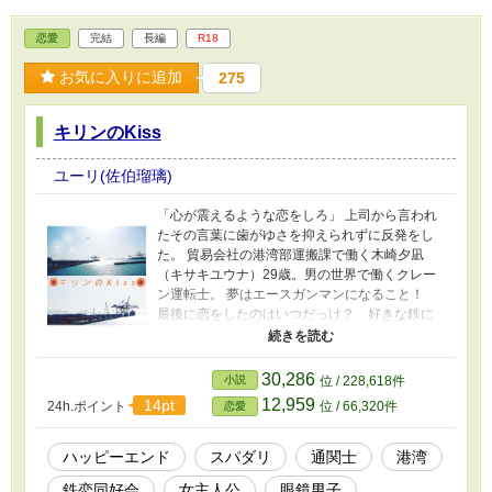
恋愛
完結
長編
R18
お気に入りに追加
275
キリンのKiss
ユーリ(佐伯瑠璃)
「心が震えるような恋をしろ」 上司から言われ
たその言葉に歯がゆさを抑えられずに反発をし
た。 貿易会社の港湾部運搬課で働く木崎夕凪
（キサキユウナ）29歳。男の世界で働くクレー
ン運転士。 夢はエースガンマンになること！
最後に恋をしたのはいつだっけ？ 好きな鉄に
囲まれているうちに恋の仕方を忘れてしまっ
た。 そんな夕凪が通関課で働く沢柳浩太(29歳)
に身も心も乱される。性格は正反対な彼との意
30,286
小説
位 / 228,618件
外な共通点。どんどん縮まる二人の距離。目覚
12,959
14pt
24h.ポイント
位 / 66,320件
恋愛
める乙女心に戸惑いながらハッピーエンドに向
けて突っ走ります。 クレーン運転士と通関士の
恋物語です。 ロジスティクスシリーズ第3弾 ※
ハッピーエンド
スパダリ
通関士
港湾
ムーンライトノベルズにも投稿済みです。
鉄恋同好会
女主人公
眼鏡男子