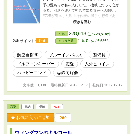
手の温もりが私を人にした。 機械にだって心が
ある。引退を迎えて初めて知る青井への想い。
#725が引退した理由は作者の勝手な想像であ
り、退役後の扱いも全てフィクションです。 そ
の後の二人で整備員を束ねている坂東三佐は、
鏡野ゆう様の「今日も青空、イルカ日和」に出
228,618
小説
位 / 228,618件
ておられます。お名前お借りしました。ご許可
5,635
0pt
24h.ポイント
位 / 5,635件
キャラ文芸
いただきありがとうございました。 ※小説化に
なろうにも投稿しております。
航空自衛隊
ブルーインパルス
整備員
ドルフィンキーパー
恋愛
人外ヒロイン
ハッピーエンド
恋鉄同好会
文字数 30,039
最終更新日 2017.12.17
登録日 2017.12.17
恋愛
完結
長編
R18
お気に入りに追加
289
ウィングマンのキルコール