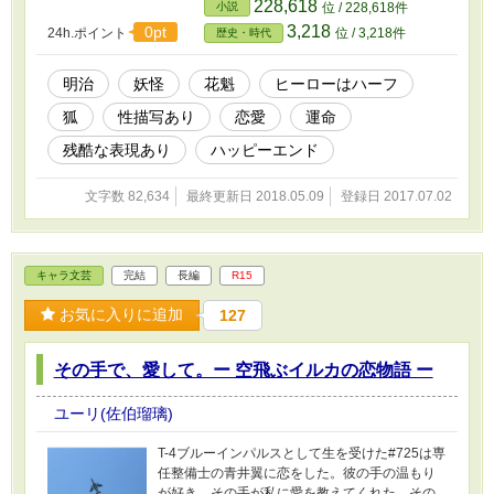
228,618
小説
位 / 228,618件
め合う。 何かが違うと知りながら、幸せに自
3,218
0pt
24h.ポイント
位 / 3,218件
歴史・時代
身に課せられた宿命を見失い始める。もう、そ
れは解けたはずだ……と。 禁忌、風俗、妖
し、戦争を乗り越え手に入れた家庭に忘れかけ
明治
妖怪
花魁
ヒーローはハーフ
ていた事件が起こる。 果たしてその足枷は本
狐
性描写あり
恋愛
運命
当に解けたのかーー。 ※ほんのり和風なファン
タジー。アルファポリスのみ改稿版となってお
残酷な表現あり
ハッピーエンド
ります。 ※Ｒ18に予告はございません
文字数 82,634
最終更新日 2018.05.09
登録日 2017.07.02
キャラ文芸
完結
長編
R15
お気に入りに追加
127
その手で、愛して。ー 空飛ぶイルカの恋物語 ー
ユーリ(佐伯瑠璃)
T-4ブルーインパルスとして生を受けた#725は専
任整備士の青井翼に恋をした。彼の手の温もり
が好き、その手が私に愛を教えてくれた。その