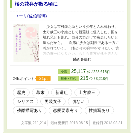
桜の花弁が散る頃に
ユーリ(佐伯瑠璃)
少女は市村鉄之助という少年と入れ替わり、
土方歳三の小姓として新選組に侵入した。国を
離れ兄とも別れ、自分の力だけで疾走したいと
望んだから。 次第に少女は副長である土方に
惹かれていく。 （私がその背中を守りたい。貴
方の唯一になりたい。もしも貴方が死を選ぶな
ら、私も連れて行ってください……） 京都か
ら箱館までを駆け抜ける時代小説。信じた正義
のために人を斬り、誠の旗の下に散華する仲間
25,117
小説
位 / 228,618件
たち。果たして少女に土方の命は守れるのか。
215
21pt
24h.ポイント
位 / 3,218件
歴史・時代
※史実に沿いながら物語は進みますが、捏造だ
らけでございます。 ※小説家になろうにも投稿
しております。
歴史
幕末
新選組
土方歳三
シリアス
男装女子
切ない
残酷描写あり
恋愛要素有り
性描写あり
文字数 211,214
最終更新日 2018.06.15
登録日 2018.03.31