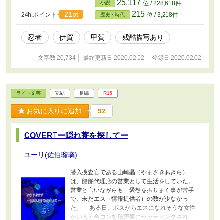
25,117
小説
位 / 228,618件
215
21pt
24h.ポイント
位 / 3,218件
歴史・時代
忍者
伊賀
甲賀
残酷描写あり
文字数 20,734
最終更新日 2020.02.02
登録日 2020.02.02
ライト文芸
完結
長編
R15
お気に入りに追加
92
COVERTー隠れ蓑を探してー
ユーリ(佐伯瑠璃)
潜入捜査官である山崎晶（やまざきあきら）
は、船舶代理店の営業として生活をしていた。
営業と言いながらも、愛想を振りまく事が苦手
で、未だエス（情報提供者）の数が少なかっ
た。 ある日、ボスからエスになれそうな女性
がいると合コンを秘密裏にセッティングされ