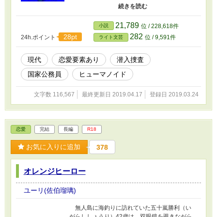
た。山口夏恋（やまぐちかれん）という女性は
よいエスに育つだろうとボスに言われる。彼女
をエスにするかはゆっくりと考えればいい。そ
21,789
小説
位 / 228,618件
う思っていた矢先に事件は起きた。 潜入先
282
28pt
24h.ポイント
位 / 9,591件
ライト文芸
の会社が手配したコンテナ船の荷物から大量の
武器が発見された。追い打ちをかけるように、
合コンで知り合った山口夏恋が何者かに連れ去
現代
恋愛要素あり
潜入捜査
られてしまう。 『もしかしたら、事件は全て繋
国家公務員
ヒューマノイド
がっているんじゃないのか！』 山崎は真の身
分を隠したまま、事件を解決することができる
のか。そして、山口夏恋を無事に救出すること
文字数 116,567
最終更新日 2019.04.17
登録日 2019.03.24
はできるのか。偽りで固めた生活に、後ろめた
さを抱えながら捜索に疾走する若手潜入捜査官
のお話です。 ※全てフィクションです。 ※小説
家になろう、カクヨムにも投稿しています。
恋愛
完結
長編
R18
お気に入りに追加
378
オレンジヒーロー
ユーリ(佐伯瑠璃)
無人島に海釣りに訪れていた五十嵐勝利（い
がらししょうり）42歳は、双眼鏡を覗きながら