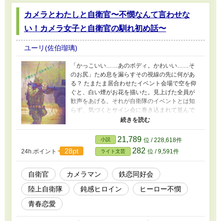
カメラとわたしと自衛官〜不憫なんて言わせな
い！カメラ女子と自衛官の馴れ初め話〜
ユーリ(佐伯瑠璃)
「かっこいい……あのボディ。かわいい……そ
のお尻」ため息を漏らすその視線の先に何があ
る？ たまたま居合わせたイベント会場で空を仰
ぐと、白い煙がお花を描いた。見上げた全員が
歓声をあげる。それが自衛隊のイベントとは知
らず、気づくとサイン会に巻き込まれて並んで
いた。 ひょんな事がきっかけで、カメラには
まる女の子がファインダー越しに見つけた世
界。なぜかいつもそこに貴方がいた。恋愛に鈍
21,789
小説
位 / 228,618件
感でも被写体には敏感です。恋愛よりもカメラ
282
28pt
24h.ポイント
位 / 9,591件
ライト文芸
が大事！ そんか彼女を気長に粘り強く自分の
テリトリーに引き込みたい陸上自衛隊員との恋
のお話？ ※小説家になろう、カクヨムにも公開
自衛官
カメラマン
鉄恋同好会
しています。 ※もちろん、フィクションです。
陸上自衛隊
鈍感ヒロイン
ヒーロー不憫
青春恋愛