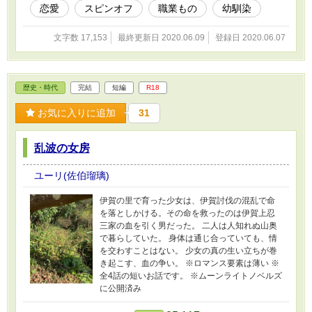
です。 ※ムーンライトノベルズにも公開いたし
恋愛
スピンオフ
職業もの
幼馴染
ます
文字数 17,153
最終更新日 2020.06.09
登録日 2020.06.07
歴史・時代
完結
短編
R18
お気に入りに追加
31
乱波の女房
ユーリ(佐伯瑠璃)
伊賀の里で育った少女は、伊賀討伐の混乱で命
を落としかける。その命を救ったのは伊賀上忍
三家の血を引く男だった。 二人は人知れぬ山奥
で暮らしていた。 身体は通じ合っていても、情
を交わすことはない。 少女の真の生い立ちが巻
き起こす、血の争い。 ※ロマンス要素は薄い ※
全4話の短いお話です。 ※ムーンライトノベルズ
に公開済み