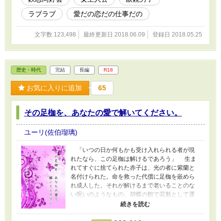
※R18に予告はありません。このお話は全てフ
ィクションです。
ラブラブ
愛だの恋だの仕事だの
文字数 123,498
最終更新日 2018.06.09
登録日 2018.05.25
歴史・時代
完結
長編
R18
お気に入りに追加
65
その足枷を、あなたの愛で解いてください。
ユーリ(佐伯瑠璃)
「いつの日か何もかも受け入れられる者が現
れたなら、この足枷は解けるであろう」 生ま
れてすぐに捨てられた赤子は、光の者に紫蘭と
名付けられた。命を救った代償に足枷を嵌めら
れ成人した。それが解けるまで老いることのな
い呪いのようなもの。胡蝶の館で花魁として運
命の男を待ち続ける。 現れたのは英国と日本
国の血を継いだ者だった。デレク・アーチャ
ー・タカハル。 しだいに二人は惹かれ合い、求