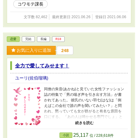
コワモテ課長
文字数 82,462
最終更新日 2021.06.26
登録日 2021.06.06
恋愛
完結
長編
R18
お気に入りに追加
248
全力で愛してみせます！
ユーリ(佐伯瑠璃)
同僚の朱音(あかね)と見ていた女性ファッション
誌の特集で「男の喘ぎ声を引き出す方法」が書
かれてあった。 彼氏のいない羽七(はな)は「例
えばこの会社で誰の声を聞いてみたい？」と問
われ、黙っていても女が群がると有名な原田を
口にする。 「あの人は啼かせる専門でしょ」と
大盛り上がり。 ひょんな事から負けず嫌いに火
が灯る。 絶対にあんあん言わるんだから！ 敵だ
らけの恋路を突き進め！ 貿易会社で働くOLが百
25,117
小説
位 / 228,618件