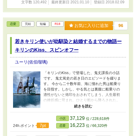
文字数 120,492
最終更新日 2021.01.10
登録日 2018.02.09
恋愛
完結
短編
R18
お気に入りに追加
96
若きキリン使いが幼馴染と結婚するまでの物語ー
キリンのKiss、スピンオフー
ユーリ(佐伯瑠璃)
「キリンのKiss」で登場した、鬼丈課長の小話
です。 鬼丈篤史の若き日のエピソードを綴りま
す。 今から二十数年前、海に憧れた男は船乗り
を目指す。しかし、やる気とは裏腹に船乗りの
適性がないと烙印をおされてしまう。人生最初
の挫折感に苛まれ、ひとり船から降ろされた。
誰にも告げずに降りたはずの港には、幼馴染の
梨香子が迎えにきていた。 鬼丈と梨香子が結婚
にたどり着くまでの短編小説です。 現代と過去
37,129
小説
位 / 228,618件
を行ったり来たりしますので、ご注意くださ
16,223
7pt
24h.ポイント
位 / 66,320件
恋愛
い。 鬼丈の仕事っぷりは、ぜひ本編「キリンの
Kiss」でご確認ください。 ※R指定場面は緩め