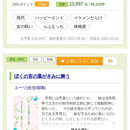
戦錬磨の色男と自身の女を磨く物語です。 ロジ
10,897
21pt
24h.ポイント
位 / 66,320件
恋愛
スティクスシリーズ第1弾 注:全力疾走なので、
息切れ注意！！ ※ R18に事前予告はございませ
ん。 ※ムーンライトノベルズでも公開していま
現代
ハッピーエンド
イケメンだらけ
す。
女の戦い
らぶえっち
体格差
文字数 219,344
最終更新日 2021.06.02
登録日 2021.03.12
歴史・時代
完結
長編
お気に入りに追加
34
ぼくの言の葉がきみに舞う
ユーリ(佐伯瑠璃)
常世には常葉という妹がいた。 妹は戊辰戦
争で土方の小姓市村鉄之助に扮して箱館戦争に
加わった。 その妹を陰から守っていたのが、
兄である常世だ。 妹を守るために身につけた
たくさんの術。しかしもうそれも必要ない。
常葉は土方と生きることを決めたからだ。 常
世は妹の常葉に代わって市村鉄之助になり変わ