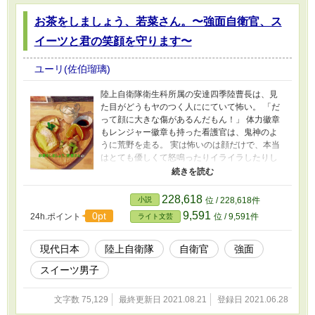
お茶をしましょう、若菜さん。〜強面自衛官、ス
イーツと君の笑顔を守ります〜
ユーリ(佐伯瑠璃)
陸上自衛隊衛生科所属の安達四季陸曹長は、見
た目がどうもヤのつく人ににていて怖い。 「だ
って顔に大きな傷があるんだもん！」 体力徽章
もレンジャー徽章も持った看護官は、鬼神のよ
うに荒野を走る。 実は怖いのは顔だけで、本当
はとても優しくて怒鳴ったりイライラしたりし
ない自衛官。 寺の住職になった方が良いので
は？そう思うくらいに懐が大きく、上官からも
部下からも慕われ頼りにされている。 スイーツ
228,618
小説
位 / 228,618件
大好き、奥さん大好きな安達陸曹長の若かりし
9,591
0pt
24h.ポイント
位 / 9,591件
ライト文芸
日々を振り返るお話です。 ※フィクションで
す。 ※カクヨム、小説家になろうにも公開して
います。
現代日本
陸上自衛隊
自衛官
強面
スイーツ男子
文字数 75,129
最終更新日 2021.08.21
登録日 2021.06.28