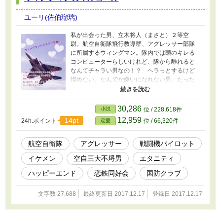
ユーリ(佐伯瑠璃)
私が出会った男、立木将人（まさと）２等空
尉。航空自衛隊飛行教導群、アグレッサー部隊
に所属するウィングマン。隊内では頭のキレる
コンピューターらしいけれど、隊から離れると
なんてチャラい男なの！？ ヘラっとするけど
憎めない、なんでか嫌いになれない男。たった
一晩の過ちが、愚図な私を狂わせた。 自衛隊
のことは分かりません。そんな彼女がどんどん
追い詰められてパクリと食べられるかもしれな
30,286
小説
位 / 228,618件
いお話です。 ※小説家になろうのムーンライ
12,959
14pt
24h.ポイント
位 / 66,320件
恋愛
トノベルズにも投稿しております。 ※「鏡野ゆ
う様の書かれた「貴方は翼を失くさない」に登
場しました、スマイリーこと但馬さんが立木将
航空自衛隊
アグレッサー
戦闘機パイロット
人の相棒という設定になっております。ご登場
イケメン
空自三大不埒男
エタニティ
許可をいただいております。 もちろん、全てフ
ィクションです。
ハッピーエンド
恋鉄同好会
国防クラブ
文字数 27,688
最終更新日 2017.12.17
登録日 2017.12.17