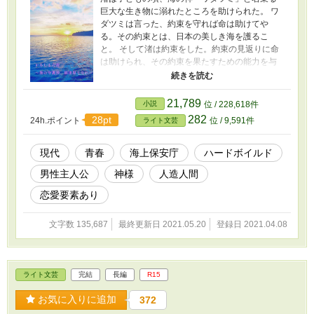
巨大な生き物に溺れたところを助けられた。 ワ
ダツミは言った、約束を守れば命は助けてや
る。その約束とは、日本の美しき海を護るこ
と。 そして渚は約束をした。約束の見返りに命
は助けられ、その約束を果たすための能力を与
えられた。 あれは夢だったんだ。 そう思いなが
らも、いつしか渚は海上保安官への道を選ん
だ。 第十一管区海上保安本部にある、石垣海上
21,789
小説
位 / 228,618件
保安部へ異動。ワダツミとの約束を果たすため
282
28pt
24h.ポイント
位 / 9,591件
ライト文芸
伊佐の奮闘が始まる。 若き海上保安官たちとワ
ダツミが導く海の物語です。 ※完全なるフィク
ションです カクヨム、小説家になろうでは「海
現代
青春
海上保安庁
ハードボイルド
の守護神、綿津見となれ」として公開していま
男性主人公
神様
人造人間
す。
恋愛要素あり
文字数 135,687
最終更新日 2021.05.20
登録日 2021.04.08
ライト文芸
完結
長編
R15
お気に入りに追加
372