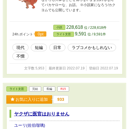
てバカヤローな、お話。 ※小説家になろう/カク
ヨムでも公開しています。
228,618
小説
位 / 228,618件
9,591
0pt
24h.ポイント
位 / 9,591件
ライト文芸
現代
短編
日常
ラブコメかもしれない
不憫
文字数 5,953
最終更新日 2022.07.19
登録日 2022.07.19
ライト文芸
完結
長編
R15
お気に入りに追加
933
ヤクザに医官はおりません
ユーリ(佐伯瑠璃)