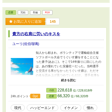
恋愛
完結
長編
R18
お気に入りに追加
145
貴方の右肩に労いのキスを
ユーリ(佐伯瑠璃)
知人から頼まれ、ボランティアで運輸組合主催
ソフトボール大会でうぐいす嬢をすることにな
った蒼子(あおこ)。そこで14年振りに目にしたの
は、あの憧れていた安藤壮一だった。当時選手
と交流する事がなかったうぐいす嬢は、ただそ
の名を読み上げ見つめていただけ。 選手名簿を
審判に手渡す彼の背中はあの頃と何も変わって
いなかった。 「どうして野球をやめたの？」何
かが欠けた日常にあの日の熱い思いがよみがえ
228,618
小説
位 / 228,618件
る。 全力で愛してみせます！の安藤主任の物語
66,320
0pt
24h.ポイント
位 / 66,320件
恋愛
です。主任から課長に昇進しました！ ロジステ
ィクスシリーズ第2弾 ※R18に事前予告はありま
せん。 ※ムーンライトノベルズでも公開
現代
ハッピーエンド
イケメン
憧れ