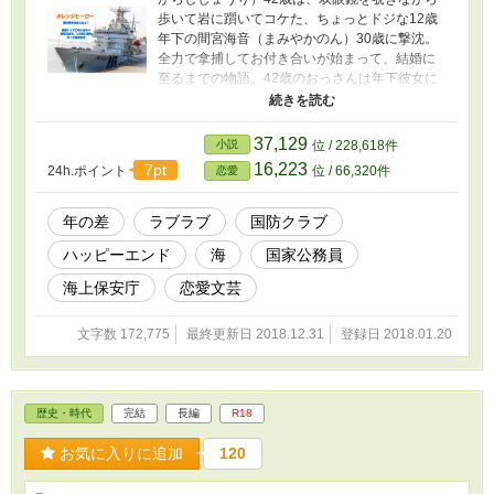
歩いて岩に躓いてコケた、ちょっとドジな12歳
年下の間宮海音（まみやかのん）30歳に撃沈。
全力で拿捕してお付き合いが始まって、結婚に
至るまでの物語。42歳のおっさんは年下彼女に
メロメロで、職務で養った体力と精神力で愛し
まくる、ちょっと暑苦しいかもしれないお話。
海上保安庁の保安官は海も女も護ります。
37,129
小説
位 / 228,618件
「海の男をナメんなよ！！」 ※ムーンライトノ
16,223
7pt
24h.ポイント
位 / 66,320件
恋愛
ベルズで連載した二つのシリーズを合体させま
した。 ※このお話にある機関、地名、人物像は
実在するものと一切関係ございません。 ※当物
年の差
ラブラブ
国防クラブ
語はフィクションです。 ※R18の予告は致しま
ハッピーエンド
海
国家公務員
せん。
海上保安庁
恋愛文芸
文字数 172,775
最終更新日 2018.12.31
登録日 2018.01.20
歴史・時代
完結
長編
R18
お気に入りに追加
120