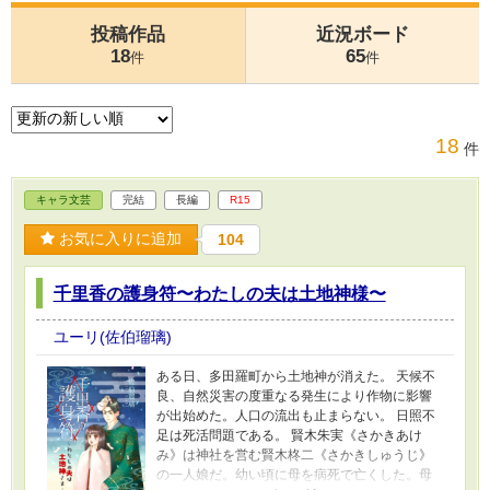
投稿作品
近況ボード
18
65
件
件
18
件
キャラ文芸
完結
長編
R15
お気に入りに追加
104
千里香の護身符〜わたしの夫は土地神様〜
ユーリ(佐伯瑠璃)
ある日、多田羅町から土地神が消えた。 天候不
良、自然災害の度重なる発生により作物に影響
が出始めた。人口の流出も止まらない。 日照不
足は死活問題である。 賢木朱実《さかきあけ
み》は神社を営む賢木柊二《さかきしゅうじ》
の一人娘だ。幼い頃に母を病死で亡くした。母