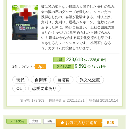
彼は私の知らない組織の人間でした 会社の飲み
会の隣の席のグループが怪しい。 シャバだの、
残弾なしだの、会話が物騒すぎる。刈り上げ、
角刈り、丸刈り、眉毛シャキーン。 無駄にムキ
ムキした体に、堅い言葉遣い。 反社会組織の集
まりか！ ヤ◯ザに見初められたら逃げられな
い？ 勘違いから始まる異文化交流のお話です。
※もちろんフィクションです。 小説家になろ
う、カクヨムに投稿しています。
228,618
小説
位 / 228,618件
9,591
0pt
24h.ポイント
位 / 9,591件
ライト文芸
現代
自衛隊
自衛官
異文化交流
OL
恋愛要素あり
文字数 179,303
最終更新日 2021.12.31
登録日 2019.10.14
ライト文芸
完結
長編
お気に入りに追加
548