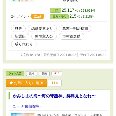
り、土方の遺品を持って東京は日野へ。 遺品
の全てをを届けたら、異国にでも渡ろうか。
25,117
小説
位 / 228,618件
妹を守るという支えをなくした常世は、半ば人
215
21pt
24h.ポイント
位 / 3,218件
歴史・時代
生を諦めかけていた。 そんな時に噂に聞いた
残党狩りに遭遇する。 狩られようとしていた
のは元新選組隊士の十羽（とわ）という女だっ
歴史
恋愛要素あり
幕末～明治初期
た。残党狩りのやり口と、十羽が妹と重なって
新選組
男性主人公
市村鉄之助
反射的に助け出す。 「自分の人生を生きなさ
い」 「俺の、人生……」 これは、常世と十羽
成り代わり
の旅恋物語である。 ※小説家になろう、カクヨ
ムにも投稿しています。
文字数 84,470
最終更新日 2021.06.02
登録日 2021.05.31
ライト文芸
完結
長編
R15
お気に入りに追加
114
かみしまの海〜海の守護神、綿津見となれ〜
ユーリ(佐伯瑠璃)
渚は子どもの頃、海の神「ワダツミ」と名乗る