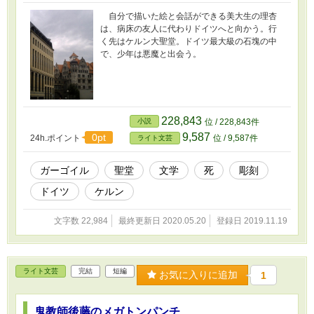
自分で描いた絵と会話ができる美大生の理杏
は、病床の友人に代わりドイツへと向かう。行
く先はケルン大聖堂。ドイツ最大級の石塊の中
で、少年は悪魔と出会う。
228,843
小説
位 / 228,843件
9,587
0pt
24h.ポイント
位 / 9,587件
ライト文芸
ガーゴイル
聖堂
文学
死
彫刻
ドイツ
ケルン
文字数 22,984
最終更新日 2020.05.20
登録日 2019.11.19
ライト文芸
完結
短編
お気に入りに追加
1
鬼教師後藤のメガトンパンチ