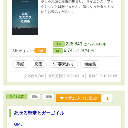
少し不思議な短編の集まり。 サイエンス・フィ
クションとは限りません。 気になったタイトル
からお読みください。
228,843
小説
位 / 228,843件
6,741
0pt
24h.ポイント
位 / 6,741件
SF
手紙
恋愛
SF要素あり
短編集
文字数 9,702
最終更新日 2022.03.13
登録日 2018.09.05
ライト文芸
完結
短編
お気に入りに追加
1
死せる聖堂とガーゴイル
GMJ