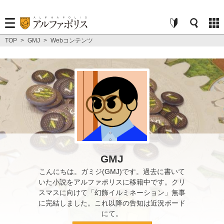
TOP
>
GMJ
>
Webコンテンツ
GMJ
こんにちは。ガミジ(GMJ)です。過去に書いて
いた小説をアルファポリスに移籍中です。クリ
スマスに向けて「幻飾イルミネーション」無事
に完結しました。これ以降の告知は近況ボード
にて。