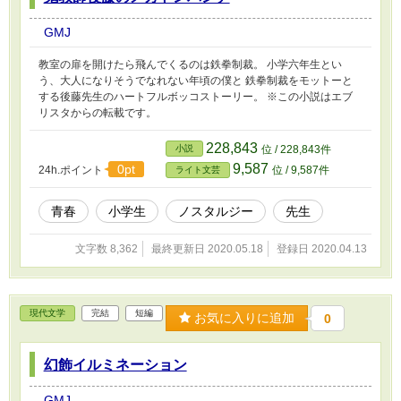
GMJ
教室の扉を開けたら飛んでくるのは鉄拳制裁。 小学六年生とい
う、大人になりそうでなれない年頃の僕と 鉄拳制裁をモットーと
する後藤先生のハートフルボッコストーリー。 ※この小説はエブ
リスタからの転載です。
228,843
小説
位 / 228,843件
9,587
0pt
24h.ポイント
位 / 9,587件
ライト文芸
青春
小学生
ノスタルジー
先生
文字数 8,362
最終更新日 2020.05.18
登録日 2020.04.13
現代文学
完結
短編
お気に入りに追加
0
幻飾イルミネーション
GMJ