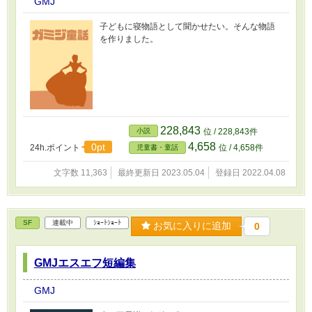
GMJ
子どもに寝物語として聞かせたい。そんな物語
を作りました。
228,843
小説
位 / 228,843件
4,658
0pt
24h.ポイント
位 / 4,658件
児童書・童話
文字数 11,363
最終更新日 2023.05.04
登録日 2022.04.08
SF
連載中
ｼｮｰﾄｼｮｰﾄ
お気に入りに追加
0
GMJエスエフ短編集
GMJ