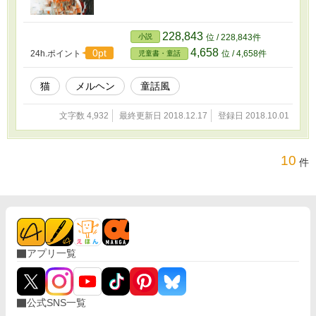
228,843
小説
位 / 228,843件
4,658
0pt
24h.ポイント
位 / 4,658件
児童書・童話
猫
メルヘン
童話風
文字数 4,932
最終更新日 2018.12.17
登録日 2018.10.01
10
件
アプリ一覧
公式SNS一覧