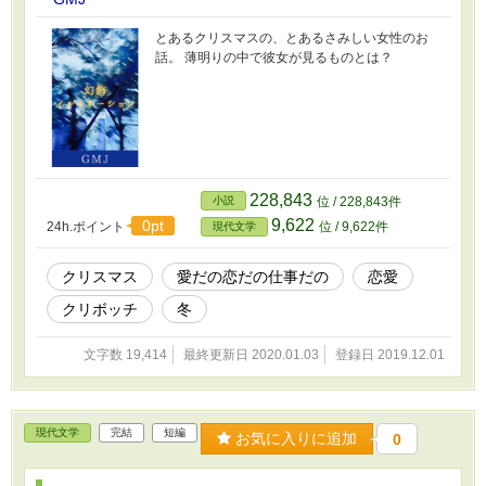
とあるクリスマスの、とあるさみしい女性のお
話。 薄明りの中で彼女が見るものとは？
228,843
小説
位 / 228,843件
9,622
0pt
24h.ポイント
位 / 9,622件
現代文学
クリスマス
愛だの恋だの仕事だの
恋愛
クリボッチ
冬
文字数 19,414
最終更新日 2020.01.03
登録日 2019.12.01
現代文学
完結
短編
お気に入りに追加
0