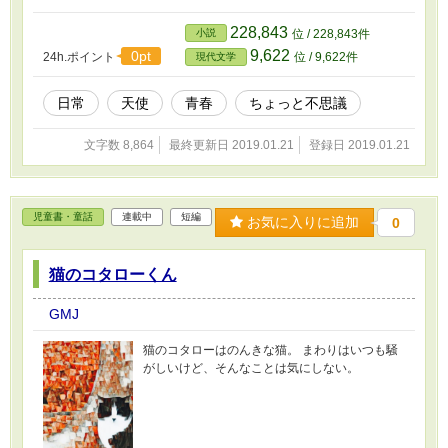
228,843
小説
位 / 228,843件
9,622
0pt
24h.ポイント
位 / 9,622件
現代文学
日常
天使
青春
ちょっと不思議
文字数 8,864
最終更新日 2019.01.21
登録日 2019.01.21
児童書・童話
連載中
短編
お気に入りに追加
0
猫のコタローくん
GMJ
猫のコタローはのんきな猫。 まわりはいつも騒
がしいけど、そんなことは気にしない。