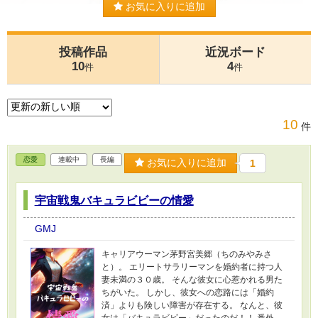
お気に入りに追加
投稿作品
近況ボード
10
4
件
件
10
件
恋愛
連載中
長編
お気に入りに追加
1
宇宙戦鬼バキュラビビーの情愛
GMJ
キャリアウーマン茅野宮美郷（ちのみやみさ
と）。 エリートサラリーマンを婚約者に持つ人
妻未満の３０歳。 そんな彼女に心惹かれる男た
ちがいた。 しかし、彼女への恋路には「婚約
済」よりも険しい障害が存在する。 なんと、彼
女は「バキュラビビー」だったのだ！！ 番外