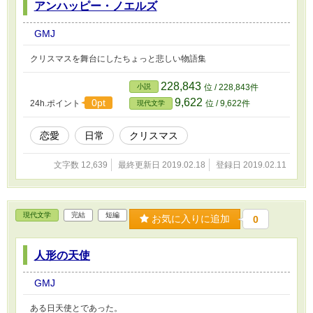
アンハッピー・ノエルズ
GMJ
クリスマスを舞台にしたちょっと悲しい物語集
228,843
小説
位 / 228,843件
9,622
0pt
24h.ポイント
位 / 9,622件
現代文学
恋愛
日常
クリスマス
文字数 12,639
最終更新日 2019.02.18
登録日 2019.02.11
現代文学
完結
短編
お気に入りに追加
0
人形の天使
GMJ
ある日天使とであった。