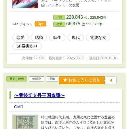
編：ハラダレミーの友愛
228,843
小説
位 / 228,843件
66,375
0pt
24h.ポイント
位 / 66,375件
恋愛
恋愛
結婚
転生
現代
電波な女
SF要素あり
文字数 92,728
最終更新日 2025.03.06
登録日 2020.01.01
歴史・時代
連載中
長編
お気に入りに追加
4
〜豊後切支丹王国奇譚〜
GMJ
時は戦国時代末期。 九州の東に位置する豊後の
国では、西洋と東洋の入り混じる新しい文化が
はなひらいていた。 しかし、西洋の文化を取り