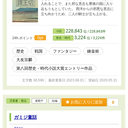
入れることで、また邪な意志も豊後の国に入り
込もうもとしていた。 西洋からの邪悪な意志に
立ち向かうため、二人の騎士が立ち上がる。
228,843
小説
位 / 228,843件
3,224
0pt
24h.ポイント
位 / 3,224件
歴史・時代
歴史
戦国
ファンタジー
錬金術
大友宗麟
第八回歴史・時代小説大賞エントリー作品
文字数 38,596
最終更新日 2023.06.01
登録日 2020.05.31
児童書・童話
連載中
短編
お気に入りに追加
0
ガミジ童話