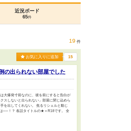
近況ボード
65
件
19
件
お気に入りに追加
15
、例の出られない部屋でした
心は大爆発寸前なのに、彼を前にすると告白が
ックスしないと出られない」部屋に閉じ込めら
手を出してくれない。 焦るリシェルと動じ
──！？ 各話タイトルの★＝R18です。 全