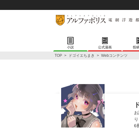
小説
公式漫画
投
TOP
>
ドゴイエちまき
>
Webコンテンツ
お
り
6