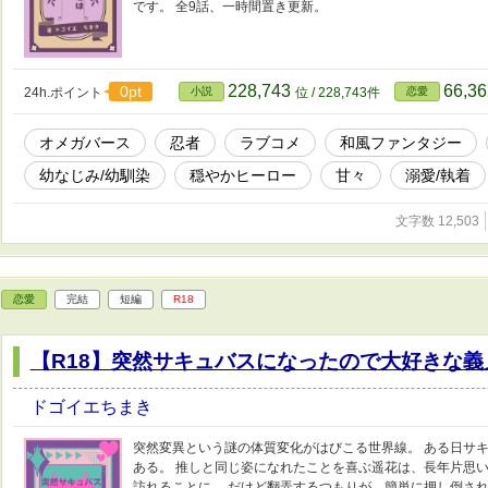
です。 全9話、一時間置き更新。
228,743
66,3
0pt
24h.ポイント
小説
位 / 228,743件
恋愛
オメガバース
忍者
ラブコメ
和風ファンタジー
幼なじみ/幼馴染
穏やかヒーロー
甘々
溺愛/執着
文字数 12,503
恋愛
完結
短編
R18
【R18】突然サキュバスになったので大好きな
ドゴイエちまき
突然変異という謎の体質変化がはびこる世界線。 ある日サ
ある。 推しと同じ姿になれたことを喜ぶ遥花は、長年片思
訪れることに。 だけど翻弄するつもりが、簡単に押し倒され