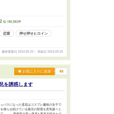
62
位 / 66,362件
恋愛
押せ押せヒロイン
最終更新日 2024.05.25
登録日 2024.05.25
お気に入りに追加
48
義兄を誘惑します
キュバスになった遥花はコスプレ趣味の女子で
いを拗らせ続けている義兄の部屋を意気揚々と
て……。 面倒見の良い義兄× 義兄大好きヒロ