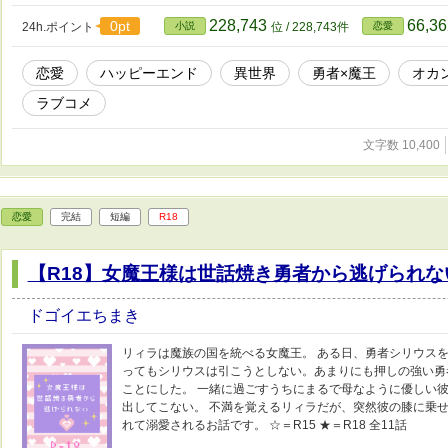
228,743
66,3
0pt
24h.ポイント
小説
位 / 228,743件
恋愛
恋愛
ハッピーエンド
異世界
勇者×魔王
オカ
ラブコメ
文字数 10,400
恋愛
完結
短編
R18
【R18】女魔王様は世話焼き勇者から逃げられな
ドゴイエちまき
リィラは魔族の国を統べる女魔王。 ある日、勇者シリウス
ってもシリウスは引こうとしない。あまりにも押しの強い勇
ことにした。 一緒に過ごすうちにまるで母なように優しい
出してこない。 不満を覚えるリィラだが、突然彼の膝に乗せ
れて溺愛されるお話です。 ☆＝R15 ★＝R18 全11話