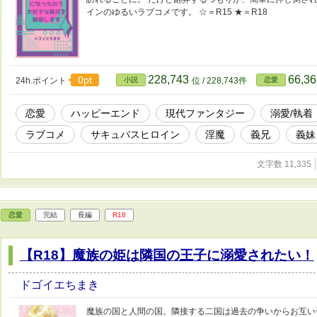
インのゆるいラブコメです。 ☆＝R15 ★＝R18
228,743
66,3
0pt
24h.ポイント
小説
位 / 228,743件
恋愛
恋愛
ハッピーエンド
現代ファンタジー
溺愛/執着
ラブコメ
サキュバスヒロイン
淫魔
義兄
義妹
文字数 11,335
恋愛
完結
長編
R18
【R18】魔族の姫は隣国の王子に溺愛されたい！
ドゴイエちまき
魔族の国と人間の国。隣接する二国は過去の争いからお互い