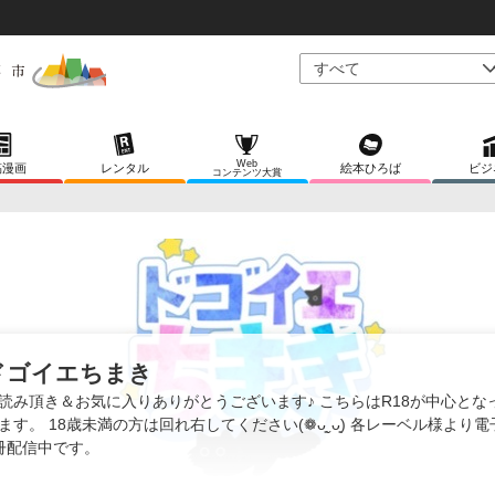
Web
稿漫画
レンタル
絵本ひろば
ビジ
コンテンツ大賞
ドゴイエちまき
読み頂き＆お気に入りありがとうございます♪ こちらはR18が中心とな
ます。 18歳未満の方は回れ右してください(❁ᴗ͈ˬᴗ͈) 各レーベル様より
冊配信中です。