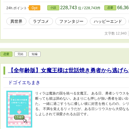
228,743
66,3
0pt
24h.ポイント
小説
位 / 228,743件
恋愛
異世界
ラブコメ
ファンタジー
ハッピーエンド
文字数 12,940
恋愛
完結
短編
【全年齢版】女魔王様は世話焼き勇者から逃げら
ドゴイエちまき
リィラは魔族の国を統べる女魔王。 ある日、勇者シリウス
断っても彼は諦めない。あまりにも押しが強い勇者を追い出
た。 一緒に過ごすうちに優しい彼に好意を抱くものの、シ
る。 不満を覚えるリィラだが、ある日シリウスから大切なも
しよしされて溺愛されるお話です。