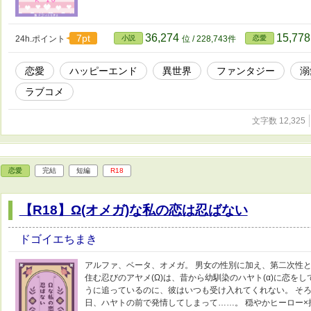
36,274
15,77
7pt
24h.ポイント
小説
位 / 228,743件
恋愛
恋愛
ハッピーエンド
異世界
ファンタジー
溺
ラブコメ
文字数 12,325
恋愛
完結
短編
R18
【R18】Ω(オメガ)な私の恋は忍ばない
ドゴイエちまき
アルファ、ベータ、オメガ。 男女の性別に加え、第二次性と
住む忍びのアヤメ(Ω)は、昔から幼馴染のハヤト(α)に恋を
うに追っているのに、彼はいつも受け入れてくれない。 そ
日、ハヤトの前で発情してしまって……。 穏やかヒーロー×