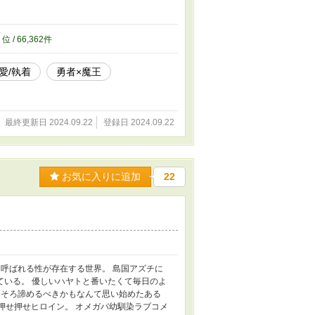
8
位 / 66,362件
愛/執着
勇者×魔王
最終更新日 2024.09.22
登録日 2024.09.22
お気に入りに追加
22
呼ばれる性が存在する世界。 島国アズチに
している。 優しいハヤトと番いたくて毎日のよ
ろそろ諦めるべきかもなんて思い始めたある
押せ押せヒロイン。 オメガバ幼馴染ラブコメ