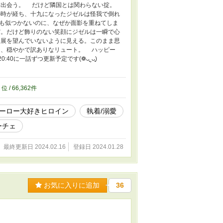
と出会う。 だけど隣国とは関わらない掟。
時が経ち、十九になったジゼルは怪我で倒れ
も似つかないのに、なぜか面影を重ねてしま
。だけど飾りのない笑顔にジゼルは一瞬で心
展を望んでいないように見える。このまま思
と、穏やかで訳ありなリュート。 ハッピー
:40に一話ずつ更新予定です(❁ᴗ͈ˬᴗ͈)
8
位 / 66,362件
ーロー大好きヒロイン
執着/溺愛
ーチェ
最終更新日 2024.02.16
登録日 2024.01.28
お気に入りに追加
36