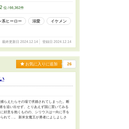
62
位 / 66,362件
ン系ヒーロー
溺愛
イケメン
最終更新日 2024.12.14
登録日 2024.12.14
お気に入りに追加
26
い
を捕らえたらその場で求婚されてしまった。断
者を追い出せず、とりあえず国に置いてみる
彼に好意を抱くものの、シリウスは一向に手を
られて…。 新米女魔王が勇者によしよしさ