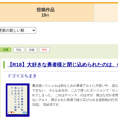
投稿作品
19
件
恋愛
完結
短編
R18
【R18】大好きな勇者様と閉じ込められたのは
ドゴイエちまき
魔法使いリシェルは幼なじみの勇者アルトに片想い中。 恋
できない。 そんなある日、二人で潜ったダンジョンで「セ
れてしまった。 これはチャンス…のはずが、彼はなぜか全然
ないアルト、閉ざされた部屋で繰り広げられる攻防戦の行方は
10話。 完結済です。