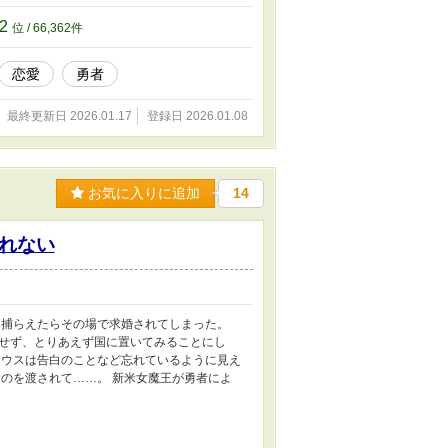
62
位 / 66,362件
恋愛
勇者
最終更新日 2026.01.17
登録日 2026.01.08
お気に入りに追加
14
れない
を捕らえたらその場で求婚されてしまった。
せず、とりあえず国に置いてみることにし
リウスは告白のことなど忘れているように見え
のを渡されて……。 新米女魔王が勇者によ