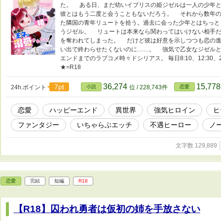
た。 ある日、まだ幼いイブリスの姫ジゼルは一人の少年
彼とはもう二度と会うこともないだろう。 それから数年の
た隣国の青年リュートを拾う。過去に会った少年とはちっと
うジゼル。 リュートは本来なら関わってはいけない相手だ
を奪われてしまった。 だけど彼は好意を示しつつも恋の進
い出で終わらせたくないのに……。 強気で乙女なジゼル
エンドまでのラブコメ時々ドシリアス。 毎日8:10、12:30、20
★=R18
36,274
15,77
7pt
24h.ポイント
小説
位 / 228,743件
恋愛
恋愛
ハッピーエンド
異世界
強気ヒロイン
ヒ
ファンタジー
いちゃらぶエッチ
不遇ヒーロー
ノ
文字数 129,889
恋愛
完結
短編
R18
【R18】囚われ勇者は仮初の姉を手放さない