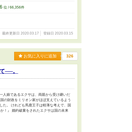
56
位 / 66,356件
最終更新日 2020.03.17
登録日 2020.03.15
お気に入りに追加
326
て──。
一人娘であるエクサは、両親から受け継いだ
王国の財政をミリオン家がほぼ支えているよう
した。 けれども馬鹿王子は軽薄な考えで、国
か！』 婚約破棄をされたエクサは国の未来