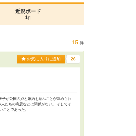
近況ボード
1
件
15
件
お気に入りに追加
26
一王子が公国の姫と婚約を結ぶことが決められ
本人たちの意思などは関係がない。 そしてそ
いことであった。