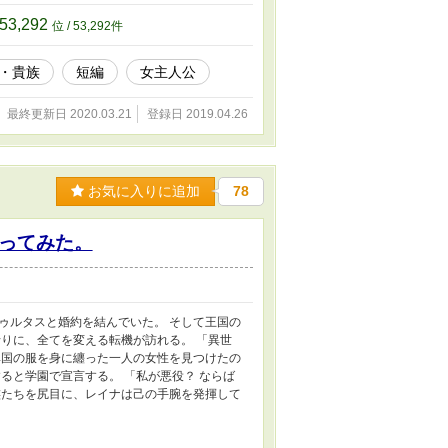
53,292
位 / 53,292件
・貴族
短編
女主人公
最終更新日 2020.03.21
登録日 2019.04.26
お気に入りに追加
78
ってみた。
ゥルタスと婚約を結んでいた。 そして王国の
りに、全てを変える転機が訪れる。 「異世
異国の服を身に纏った一人の女性を見つけたの
ると学園で宣言する。 「私が悪役？ ならば
族たちを尻目に、レイナは己の手腕を発揮して