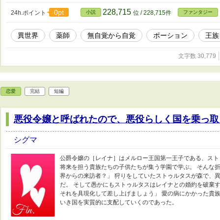
228,715
0pt
24h.ポイント
小説
位 / 228,715件
ファンタジー
異世界
薬師
無自覚から自覚
ポーション
王族
文字数 30,779
恋愛
完結
短編
悪役令嬢と呼ばれたので、悪役らしく国を乗っ取
シグマ
公爵令嬢の［レイナ］はメルロー王国第一王子である、スト
将来を担う貴族たちの子供たちが集う学園で学ぶ。 そんな折
界からの来訪者？」 狩りをしていたストゥルタスが森で、
だ。 そして愚かにもストゥルタスはレイナとの婚約を破棄す
それを具現化して差し上げましょう」 愛の病にかかった貴
いき国を実質的に支配していくのであった。