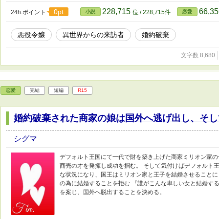
228,715
66,3
0pt
24h.ポイント
小説
位 / 228,715件
恋愛
悪役令嬢
異世界からの来訪者
婚約破棄
文字数 8,680
恋愛
完結
短編
R15
婚約破棄された商家の娘は国外へ逃げ出し、そし
シグマ
デフォルト王国にて一代で財を築き上げた商家ミリオン家の
商売の才を発揮し成功を掴む。 そして気付けばデフォルト
な状況になり、国王はミリオン家と王子を結婚させることに
の為に結婚することを拒む 『誰がこんな卑しい女と結婚する
を案じ、国外へ脱出することを決める。