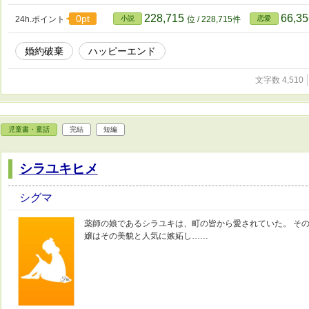
228,715
66,3
0pt
24h.ポイント
小説
位 / 228,715件
恋愛
婚約破棄
ハッピーエンド
文字数 4,510
児童書・童話
完結
短編
シラユキヒメ
シグマ
薬師の娘であるシラユキは、町の皆から愛されていた。 その
嬢はその美貌と人気に嫉妬し……