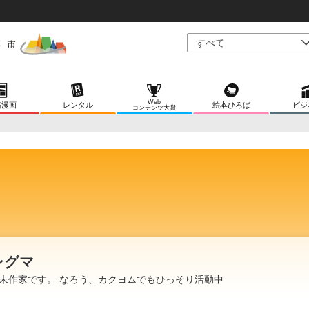
Web
稿漫画
レンタル
絵本ひろば
ビジ
コンテンツ大賞
シグマ
末作家です。 なろう、カクヨムでもひっそり活動中