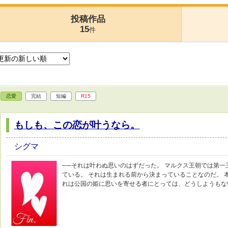
投稿作品
15
件
恋愛
完結
短編
R15
もしも、この恋が叶うなら。
シグマ
──それは叶わぬ思いのはずだった。 マルクス王朝では第
ている。 それは生まれる前から決まっていることなのだ。 
れは公国の姫に思いを寄せる者にとっては、どうしようもな