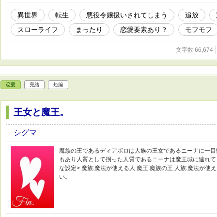
異世界
転生
悪役令嬢扱いされてしまう
追放
スローライフ
まったり
恋愛要素あり？
モフモフ
文字数 66,674
恋愛
完結
短編
王女と魔王。
シグマ
魔族の王であるディアボロは人族の王女であるニーナに一目
もあり人質として拐った人質であるニーナは魔王城に連れてこら
な設定> 魔族:魔法が使える人 魔王:魔族の王 人族:魔法が
い。