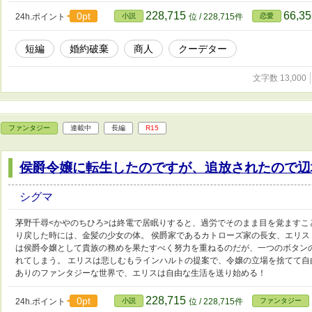
228,715
66,3
0pt
24h.ポイント
小説
位 / 228,715件
恋愛
短編
婚約破棄
商人
クーデター
文字数 13,000
ファンタジー
連載中
長編
R15
侯爵令嬢に転生したのですが、追放されたので辺
シグマ
茅野千尋<かやのちひろ>は終電で居眠りすると、過労でそのまま目を覚ますこ
り戻した時には、金髪の少女の体。 侯爵家であるカトローズ家の長女、エリス
は侯爵令嬢として貴族の務めを果たすべく努力を重ねるのだが、一つのボタン
れてしまう。 エリスは悲しむもラインハルトの提案で、令嬢の立場を捨てて自
ありのファンタジーな世界で、エリスは自由な生活を送り始める！
228,715
0pt
24h.ポイント
小説
位 / 228,715件
ファンタジー