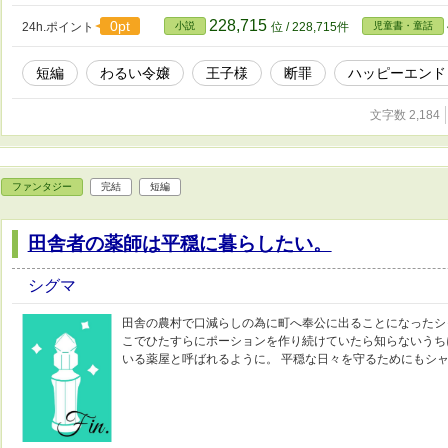
228,715
0pt
24h.ポイント
小説
位 / 228,715件
児童書・童話
短編
わるい令嬢
王子様
断罪
ハッピーエンド
文字数 2,184
ファンタジー
完結
短編
田舎者の薬師は平穏に暮らしたい。
シグマ
田舎の農村で口減らしの為に町へ奉公に出ることになったシ
こでひたすらにポーションを作り続けていたら知らないうち
いる薬屋と呼ばれるように。 平穏な日々を守るためにもシ