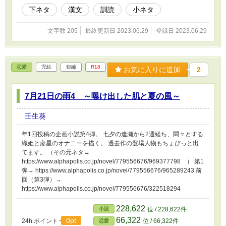
下ネタ
漢文
訓読
小ネタ
文字数 205
最終更新日 2023.06.29
登録日 2023.06.29
恋愛
完結
短編
R18
お気に入りに追加
2
7月21日の雨4 ～曝け出した肌と夏の風～
壬生葵
年1回投稿の企画小説第4弾。 七夕の逢瀬から2週経ち、悶々とする
織姫と彦星のオナニーを描く。 過去作の登場人物もちょびっと出
てます。 （その元ネタ→
https://www.alphapolis.co.jp/novel/779556676/969377798 ） 第1
弾→ https://www.alphapolis.co.jp/novel/779556676/965289243 前
回（第3弾）→
https://www.alphapolis.co.jp/novel/779556676/322518294
228,622
小説
位 / 228,622件
66,322
0pt
24h.ポイント
位 / 66,322件
恋愛