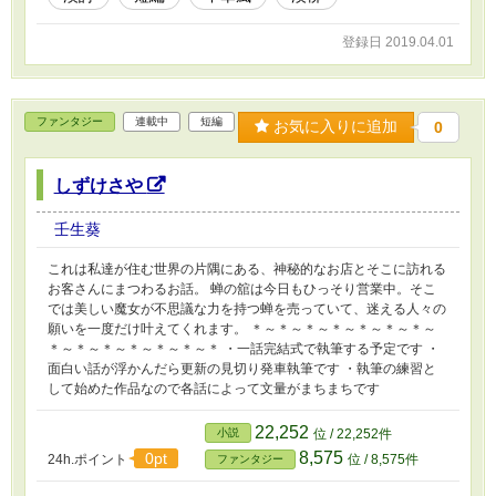
登録日 2019.04.01
ファンタジー
連載中
短編
お気に入りに追加
0
しずけさや
壬生葵
これは私達が住む世界の片隅にある、神秘的なお店とそこに訪れる
お客さんにまつわるお話。 蝉の舘は今日もひっそり営業中。そこ
では美しい魔女が不思議な力を持つ蝉を売っていて、迷える人々の
願いを一度だけ叶えてくれます。 ＊～＊～＊～＊～＊～＊～＊～
＊～＊～＊～＊～＊～＊～＊ ・一話完結式で執筆する予定です ・
面白い話が浮かんだら更新の見切り発車執筆です ・執筆の練習と
して始めた作品なので各話によって文量がまちまちです
22,252
小説
位 / 22,252件
8,575
0pt
24h.ポイント
位 / 8,575件
ファンタジー