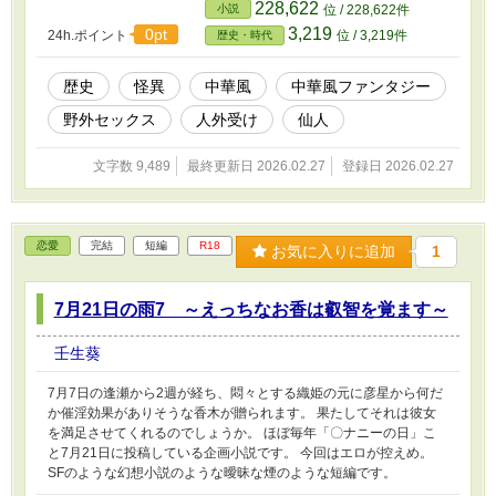
228,622
小説
位 / 228,622件
3,219
0pt
24h.ポイント
位 / 3,219件
歴史・時代
歴史
怪異
中華風
中華風ファンタジー
野外セックス
人外受け
仙人
文字数 9,489
最終更新日 2026.02.27
登録日 2026.02.27
恋愛
完結
短編
R18
お気に入りに追加
1
7月21日の雨7 ～えっちなお香は叡智を覚ます～
壬生葵
7月7日の逢瀬から2週が経ち、悶々とする織姫の元に彦星から何だ
か催淫効果がありそうな香木が贈られます。 果たしてそれは彼女
を満足させてくれるのでしょうか。 ほぼ毎年「〇ナニーの日」こ
と7月21日に投稿している企画小説です。 今回はエロが控えめ。
SFのような幻想小説のような曖昧な煙のような短編です。