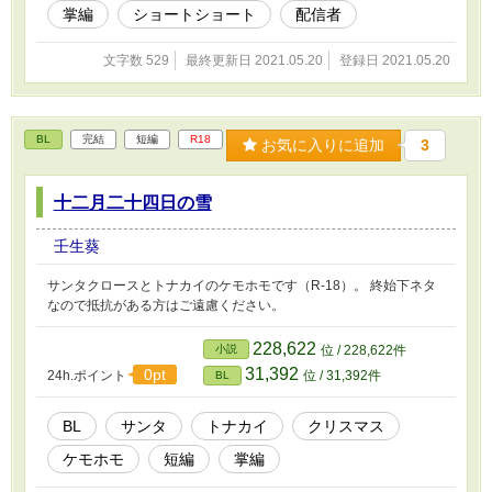
掌編
ショートショート
配信者
文字数 529
最終更新日 2021.05.20
登録日 2021.05.20
BL
完結
短編
R18
お気に入りに追加
3
十二月二十四日の雪
壬生葵
サンタクロースとトナカイのケモホモです（R-18）。 終始下ネタ
なので抵抗がある方はご遠慮ください。
228,622
小説
位 / 228,622件
31,392
0pt
24h.ポイント
位 / 31,392件
BL
BL
サンタ
トナカイ
クリスマス
ケモホモ
短編
掌編