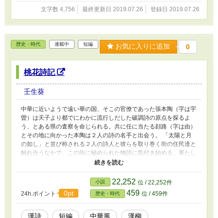
文字数 4,756
最終更新日 2019.07.26
登録日 2019.07.26
歴史・時代
連載中
短編
お気に入りに追加
0
桃花詩記
壬生葵
中華に近いようで遠い華の国、そこの官僚であった張本陶（字は宇
曽）は天子より都でにわかに流行しだした破調詩の原点を探るよ
う、とある県の査察を命じられる。共に任に当たる顔路（字は由）
とその地に向かった本陶は２人の詩の名手と出会う。 「太陽と月
の如し」と並び称される２人の詩人と彼らを取り巻く街の住民達と
触れ合うなかで、この街に秘められた物語に気付き始める。果たし
て彼は真実に辿り着くことができるのか。 ―・―・―・―・―・
―・―・―・―・―・―・― 構成について 1話６０００～８０００
字程度 全5話構成でしたが各話の字数が予定以上に増えているの
22,252
小説
位 / 22,252件
で、 話によっては前後編で分章しています
459
0pt
24h.ポイント
位 / 459件
歴史・時代
漢詩
短編
中華風
漢柳