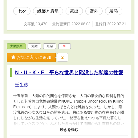
七夕
織姫と彦星
露出
野外
羞恥
文字数 13,470
最終更新日 2022.08.03
登録日 2022.07.21
大衆娯楽
完結
短編
R18
お気に入りに追加
2
N・U・K・E 平らな世界と陥没した私達の性愛
壬生葵
十五年前、人類の性的関心を停滞させ、人口の漸次的な抑制を目的
とした乳首無自覚性破壊爆弾NUKE（Nipple Unconsciously Killing
Explosion）により、人類のほとんどは乳首を失った。しかし、陥
没乳首の少女スウはその難を逃れ、胸にある突起物の存在をひた隠
しにしながら生活を送っていた。 秘密を抱えつつも平穏な暮らし
をしていたスウだが、ふとしたきっかけで周囲から乳首持ちの疑い
をかけられる。危機に陥った彼女を救ったのは同じく乳首を持つネ
ブルという同級生だった。