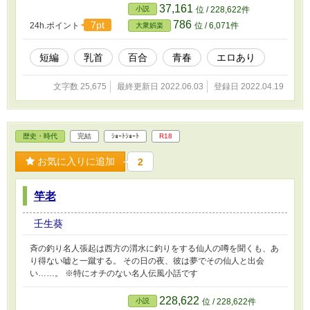
37,161
小説
位 / 228,622件
786
7pt
24h.ポイント
位 / 6,071件
大衆娯楽
短編
乳首
百合
青春
エロあり
文字数 25,675
最終更新日 2022.06.03
登録日 2022.04.19
歴史・時代
完結
ｼｮｰﾄｼｮｰﾄ
R18
お気に入りに追加
2
竿老
壬生葵
斉の釣り名人張起は西方の渭水に釣りをする仙人の噂を聞くも、あ
り得ない嘘と一蹴する。 その日の夜、彼は夢でその仙人と出会
い……。 ※特にオチのない名人伝風小話です
228,622
小説
位 / 228,622件