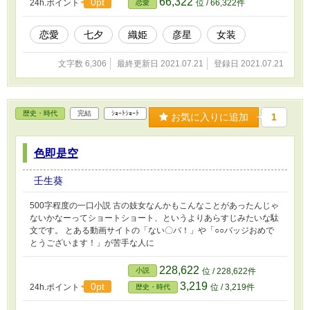
66,322
0pt
24h.ポイント
位 / 66,322件
恋愛
恋愛
七夕
織姫
彦星
女装
文字数 6,306
最終更新日 2021.07.21
登録日 2021.07.21
歴史・時代
完結
ｼｮｰﾄｼｮｰﾄ
お気に入りに追加
1
色即是空
壬生葵
500字程度の一口小説 古の妓女なんかもこんなことがあったんじゃ
ないかなーってショートショート、というよりあらすじみたいな駄
文です。 とある動画サイトの「ない〇パ！」や「○○バッジおめで
とうございます！」が苦手な人に
228,622
小説
位 / 228,622件
3,219
0pt
24h.ポイント
位 / 3,219件
歴史・時代