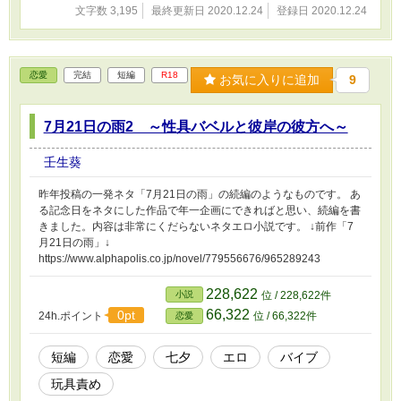
文字数 3,195
最終更新日 2020.12.24
登録日 2020.12.24
恋愛
完結
短編
R18
お気に入りに追加
9
7月21日の雨2 ～性具バベルと彼岸の彼方へ～
壬生葵
昨年投稿の一発ネタ「7月21日の雨」の続編のようなものです。 あ
る記念日をネタにした作品で年一企画にできればと思い、続編を書
きました。内容は非常にくだらないネタエロ小説です。 ↓前作「7
月21日の雨」↓
https://www.alphapolis.co.jp/novel/779556676/965289243
228,622
小説
位 / 228,622件
66,322
0pt
24h.ポイント
位 / 66,322件
恋愛
短編
恋愛
七夕
エロ
バイブ
玩具責め