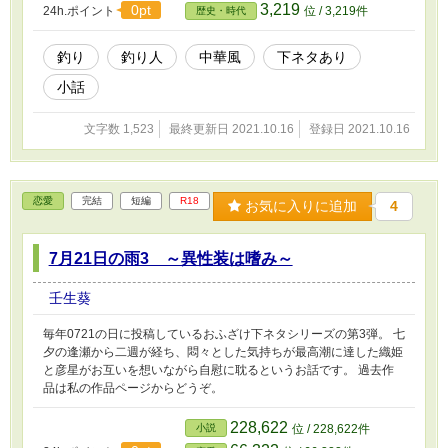
3,219
0pt
24h.ポイント
位 / 3,219件
歴史・時代
釣り
釣り人
中華風
下ネタあり
小話
文字数 1,523
最終更新日 2021.10.16
登録日 2021.10.16
恋愛
完結
短編
R18
お気に入りに追加
4
7月21日の雨3 ～異性装は嗜み～
壬生葵
毎年0721の日に投稿しているおふざけ下ネタシリーズの第3弾。 七
夕の逢瀬から二週が経ち、悶々とした気持ちが最高潮に達した織姫
と彦星がお互いを想いながら自慰に耽るというお話です。 過去作
品は私の作品ページからどうぞ。
228,622
小説
位 / 228,622件