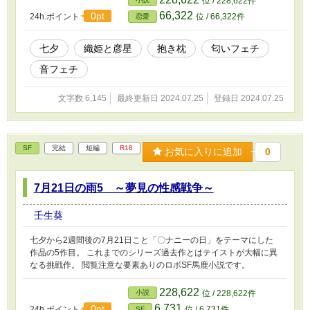
位 / 228,622件
66,322
0pt
24h.ポイント
位 / 66,322件
恋愛
七夕
織姫と彦星
抱き枕
匂いフェチ
音フェチ
文字数 6,145
最終更新日 2024.07.25
登録日 2024.07.25
SF
完結
短編
R18
お気に入りに追加
0
7月21日の雨5 ～夢見の性感戦争～
壬生葵
七夕から2週間後の7月21日こと「〇ナニーの日」をテーマにした
作品の5作目。 これまでのシリーズ過去作とはテイストが大幅に異
なる挑戦作。 閲覧注意な要素ありのロボSF馬鹿小説です。
228,622
小説
位 / 228,622件
6,731
0pt
24h.ポイント
位 / 6,731件
SF