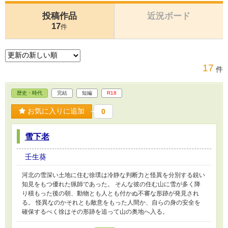
投稿作品
近況ボード
17
件
17
件
歴史・時代
完結
短編
R18
お気に入りに追加
0
雪下老
壬生葵
河北の雪深い土地に住む徐璞は冷静な判断力と怪異を分別する鋭い
知見をもつ優れた猟師であった。 そんな彼の住む山に雪が多く降
り積もった後の朝、動物とも人とも付かぬ不審な形跡が発見され
る。 怪異なのかそれとも敵意をもった人間か、自らの身の安全を
確保するべく徐はその形跡を追って山の奥地へ入る。