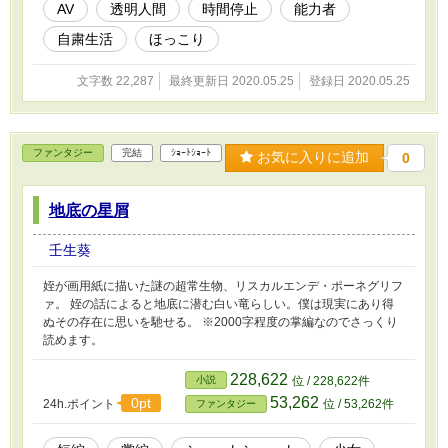
AV
透明人間
時間停止
能力者
自粛生活
ほっこり
文字数 22,287
最終更新日 2020.05.25
登録日 2020.05.25
ファンタジー
完結
ｼｮｰﾄｼｮｰﾄ
お気に入りに追加
0
地底の星屑
壬生葵
姪が画用紙に描いた謎の超常生物、リスカルエンデ・ポーネグリフ
ァ。 姪の話によると地底に潜む白い竜らしい。僕は現実にあり得
ぬその存在に思いを馳せる。 ※2000字程度の掌編なのでさっくり
読めます。
228,622
小説
位 / 228,622件
53,262
0pt
24h.ポイント
位 / 53,262件
ファンタジー