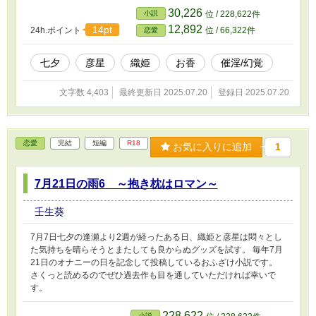
30,226
小説
位 / 228,622件
12,892
14pt
24h.ポイント
位 / 66,322件
恋愛
七夕
彦星
織姫
お香
催淫/幻覚
文字数 4,403
最終更新日 2025.07.20
登録日 2025.07.20
恋愛
完結
短編
R18
お気に入りに追加
1
7月21日の雨6 ～抱き枕はロマン～
壬生葵
7月7日七夕の逢瀬より2週が経ったある日、織姫と彦星は悶々とし
た気持ちを晴らそうとまたしても良からぬグッズを試す。 毎年7月
21日のオナニーの日を記念して投稿しているおふざけ小説です。
さくっと読めるのでぜひ過去作も目を通していただければ幸いで
す。
228,622
小説