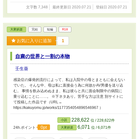
文字数 7,348
最終更新日 2020.07.21
登録日 2020.07.21
大衆娯楽
完結
短編
R18
お気に入りに追加
1
自粛の世界と一割の本物
壬生葵
感染症の爆発的流行によって、私は入院中の母とまともに会えない
でいた。 そんな中、母は私に直接会う為に何故かAV男優を送り込
む。 事情を飲み込めぬまま、私は彼らと共に面会制限中の病院に
乗り込むことに……。 ※下ネタあり。苦手な方は注意 別サイトに
て投稿した作品です（URL→
https://kakuyomu.jp/works/1177354054896546967 ）
228,622
小説
位 / 228,622件
6,071
0pt
24h.ポイント
位 / 6,071件
大衆娯楽