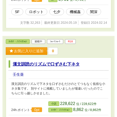
SF
ロボット
七夕
機械姦
闇深
文字数 32,263
最終更新日 2024.05.19
登録日 2024.02.14
ｴｯｾｲ・ﾉﾝﾌｨｸｼｮﾝ
連載中
ｼｮｰﾄｼｮｰﾄ
R18
お気に入りに追加
0
漢文訓読のリズムで口ずさむ下ネタ
壬生葵
漢文訓読のリズムで下ネタを口ずさむだけのとてつもなく低俗な小
ネタ集です。 別サイトに掲載していましたが場違いだったのでこ
ちらに引っ越しさせました。
228,622
小説
位 / 228,622件
8,862
0pt
24h.ポイント
位 / 8,862件
ｴｯｾｲ・ﾉﾝﾌｨｸｼｮﾝ