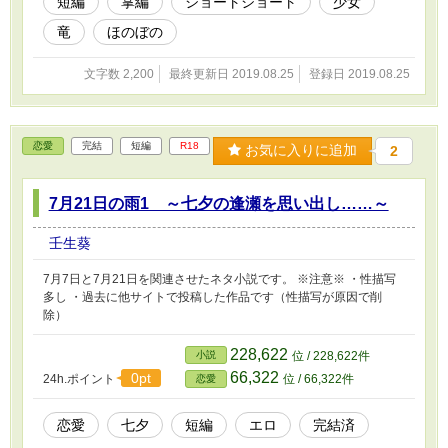
短編
掌編
ショートショート
少女
竜
ほのぼの
文字数 2,200
最終更新日 2019.08.25
登録日 2019.08.25
恋愛
完結
短編
R18
お気に入りに追加
2
7月21日の雨1 ～七夕の逢瀬を思い出し……～
壬生葵
7月7日と7月21日を関連させたネタ小説です。 ※注意※ ・性描写
多し ・過去に他サイトで投稿した作品です（性描写が原因で削
除）
228,622
小説
位 / 228,622件
66,322
0pt
24h.ポイント
位 / 66,322件
恋愛
恋愛
七夕
短編
エロ
完結済