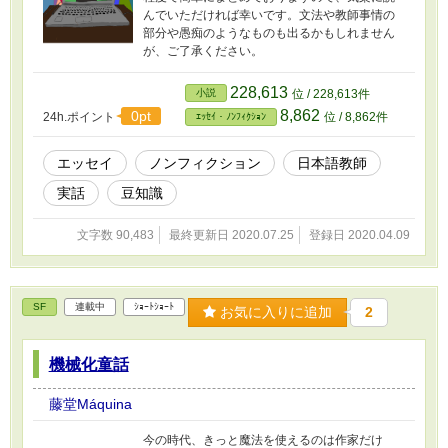
んでいただければ幸いです。文法や教師事情の
部分や愚痴のようなものも出るかもしれません
が、ご了承ください。
228,613
小説
位 / 228,613件
8,862
0pt
24h.ポイント
位 / 8,862件
ｴｯｾｲ・ﾉﾝﾌｨｸｼｮﾝ
エッセイ
ノンフィクション
日本語教師
実話
豆知識
文字数 90,483
最終更新日 2020.07.25
登録日 2020.04.09
SF
連載中
ｼｮｰﾄｼｮｰﾄ
お気に入りに追加
2
機械化童話
藤堂Máquina
今の時代、きっと魔法を使えるのは作家だけ