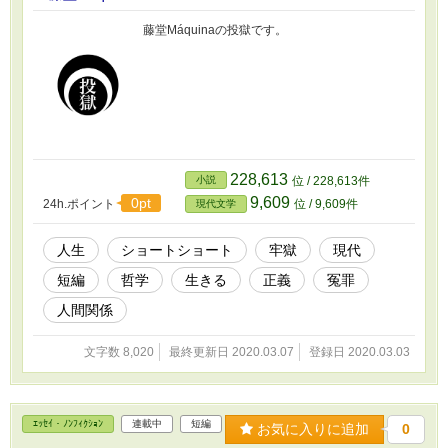
藤堂Máquinaの投獄です。
228,613
小説
位 / 228,613件
9,609
0pt
24h.ポイント
位 / 9,609件
現代文学
人生
ショートショート
牢獄
現代
短編
哲学
生きる
正義
冤罪
人間関係
文字数 8,020
最終更新日 2020.03.07
登録日 2020.03.03
ｴｯｾｲ・ﾉﾝﾌｨｸｼｮﾝ
連載中
短編
お気に入りに追加
0