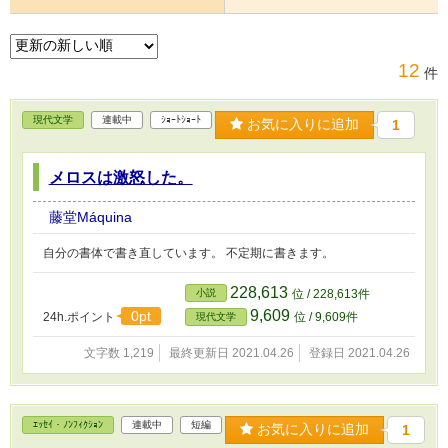
12
件
現代文学
連載中
ｼｮｰﾄｼｮｰﾄ
お気に入りに追加
1
メロスは激怒した。
藤堂Máquina
自分の書体で書き直しています。 不定期に書きます。
228,613
小説
位 / 228,613件
9,609
0pt
24h.ポイント
位 / 9,609件
現代文学
文字数 1,219
最終更新日 2021.04.26
登録日 2021.04.26
ｴｯｾｲ・ﾉﾝﾌｨｸｼｮﾝ
連載中
短編
お気に入りに追加
1