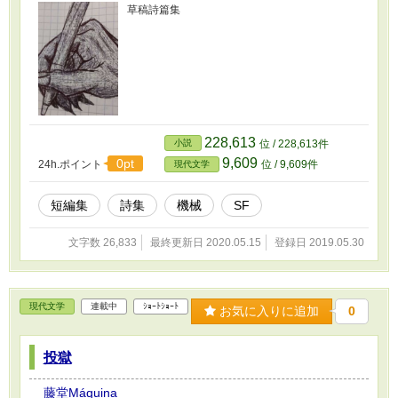
草稿詩篇集
228,613
小説
位 / 228,613件
9,609
0pt
24h.ポイント
位 / 9,609件
現代文学
短編集
詩集
機械
SF
文字数 26,833
最終更新日 2020.05.15
登録日 2019.05.30
現代文学
連載中
ｼｮｰﾄｼｮｰﾄ
お気に入りに追加
0
投獄
藤堂Máquina