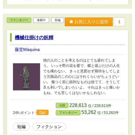
ファンタジー
連載中
長編
お気に入りに追加
1
機械仕掛けの妖精
藤堂Máquina
‪他の人のことを考えるのはとても疲れてしま
う。‬ ‪いっそ野の花を愛で、蝶と遊ぶだけの人生
でも構わない。‬ ‪きっと意図せず期待をしてしま
う欠陥品のこの心にはそれくらいがちょうどい
い。‬ ‪傷つく前に鋭利なものは捨てて、そうして
爪も剥いでしまいたいよ。‬ ‪それはきっと痛いか
もね、でも苦しくはないかもしれない。‬
228,613
小説
位 / 228,613件
53,262
0pt
24h.ポイント
位 / 53,262件
ファンタジー
短編
フィクション