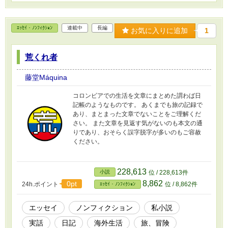
ｴｯｾｲ・ﾉﾝﾌｨｸｼｮﾝ
連載中
長編
お気に入りに追加
1
荒くれ者
藤堂Máquina
コロンビアでの生活を文章にまとめた謂わば日
記帳のようなものです。 あくまでも旅の記録で
あり、まとまった文章でないことをご理解くだ
さい。 また文章を見返す気がないのも本文の通
りであり、おそらく誤字脱字が多いのもご容赦
ください。
228,613
小説
位 / 228,613件
8,862
0pt
24h.ポイント
位 / 8,862件
ｴｯｾｲ・ﾉﾝﾌｨｸｼｮﾝ
エッセイ
ノンフィクション
私小説
実話
日記
海外生活
旅、冒険