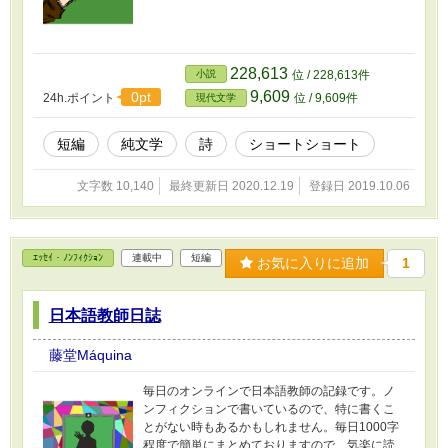
228,613
小説
位 / 228,613件
9,609
0pt
24h.ポイント
位 / 9,609件
現代文学
短編
純文学
詩
ショートショート
文字数 10,140
最終更新日 2020.12.19
登録日 2019.10.06
ｴｯｾｲ・ﾉﾝﾌｨｸｼｮﾝ
連載中
短編
お気に入りに追加
1
日本語教師日誌
藤堂Máquina
毎日のオンラインで日本語教師の記録です。ノ
ンフィクションで書いているので、特に書くこ
とがない時もあるかもしれません。毎日1000字
程度で簡単にまとめておりますので、気楽に読