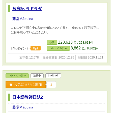
放浪記-ラドラダ
藤堂Máquina
コロンビア滞在中に訪れた町について書く。 例の如く誤字脱字に
は目を瞑っていただきたい。
228,613
小説
位 / 228,613件
8,862
0pt
24h.ポイント
位 / 8,862件
ｴｯｾｲ・ﾉﾝﾌｨｸｼｮﾝ
文字数 12,578
最終更新日 2020.12.25
登録日 2020.11.21
ｴｯｾｲ・ﾉﾝﾌｨｸｼｮﾝ
連載中
ｼｮｰﾄｼｮｰﾄ
お気に入りに追加
1
日本語教師日誌2
藤堂Máquina