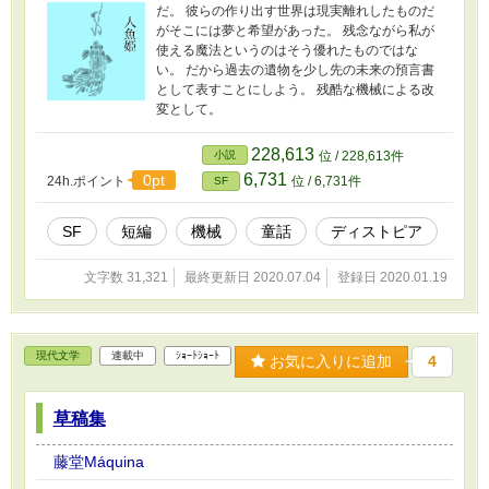
だ。 彼らの作り出す世界は現実離れしたものだ
がそこには夢と希望があった。 残念ながら私が
使える魔法というのはそう優れたものではな
い。 だから過去の遺物を少し先の未来の預言書
として表すことにしよう。 残酷な機械による改
変として。
228,613
小説
位 / 228,613件
6,731
0pt
24h.ポイント
位 / 6,731件
SF
SF
短編
機械
童話
ディストピア
文字数 31,321
最終更新日 2020.07.04
登録日 2020.01.19
現代文学
連載中
ｼｮｰﾄｼｮｰﾄ
お気に入りに追加
4
草稿集
藤堂Máquina