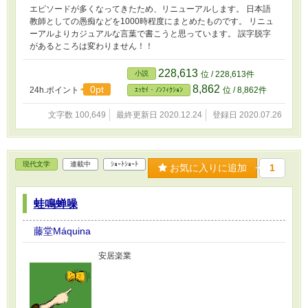
エピソードが多くなってきたため、リニューアルします。 日本語
教師としての愚痴などを1000時程度にまとめたものです。 リニュ
ーアルよりカジュアルな言葉で書こうと思っています。 誤字脱字
があるところは変わりません！！
228,613
小説
位 / 228,613件
8,862
0pt
24h.ポイント
位 / 8,862件
ｴｯｾｲ・ﾉﾝﾌｨｸｼｮﾝ
文字数 100,649
最終更新日 2020.12.24
登録日 2020.07.26
現代文学
連載中
ｼｮｰﾄｼｮｰﾄ
お気に入りに追加
1
蛙鳴蝉噪
藤堂Máquina
安居楽業