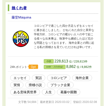
捻くれ者
藤堂Máquina
コロンビアで過ごした四か月足らずをエッセイ
に書き起こしました。 ひねくれた自分と異常な
学校方針、コロンビアの暖かい人々の中で起こ
る様々な出来事は、執筆中も継続したほど厄介
な問題となっております。 海外企業との間に起
こる私の滑稽さを見ていただければ幸いです。
228,613
小説
位 / 228,613件
8,862
0pt
24h.ポイント
位 / 8,862件
ｴｯｾｲ・ﾉﾝﾌｨｸｼｮﾝ
エッセイ
実話
コロンビア
海外企業
実情
滑稽小説
ブラック企業
ある意味異世界
人生
葛藤や困難
文字数 54,684
最終更新日 2020.03.02
登録日 2020.02.08