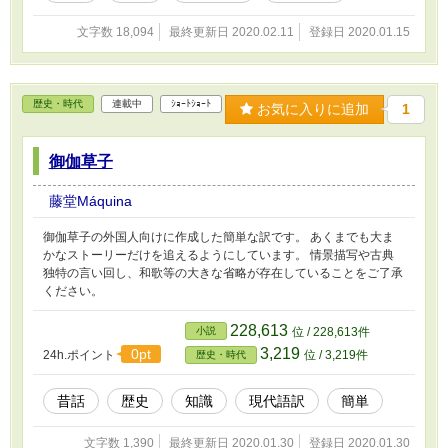
文字数 18,094
最終更新日 2020.02.11
登録日 2020.01.15
歴史・時代
連載中
ｼｮｰﾄｼｮｰﾄ
お気に入りに追加
1
御伽草子
藤堂Máquina
御伽草子の外国人向けに作成した簡単な訳です。 あくまでも大ま
かなストーリーだけを追えるようにしています。 情景描写や古典
独特の言い回し、和歌等の大きな省略が存在していることをご了承
ください。
228,613
小説
位 / 228,613件
3,219
0pt
24h.ポイント
位 / 3,219件
歴史・時代
昔話
歴史
知識
現代語訳
簡単
文字数 1,390
最終更新日 2020.01.30
登録日 2020.01.30