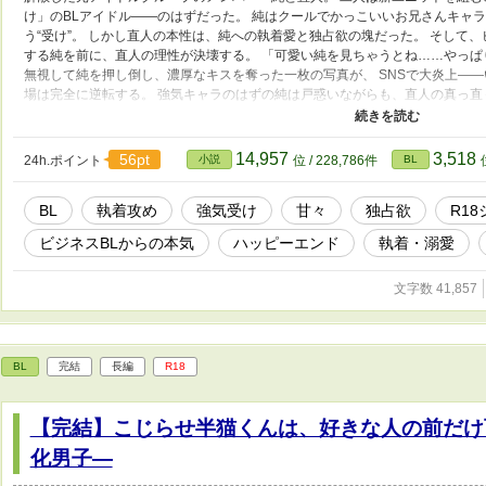
け」のBLアイドル――のはずだった。 純はクールでかっこいいお兄さんキャ
う“受け”。 しかし直人の本性は、純への執着愛と独占欲の塊だった。 そして、
する純を前に、直人の理性が決壊する。 「可愛い純を見ちゃうとね……やっぱり
無視して純を押し倒し、濃厚なキスを奪った一枚の写真が、 SNSで大炎上――
場は完全に逆転する。 強気キャラのはずの純は戸惑いながらも、直人の真っ直
が直人の愛は重くて深い。 嫉妬と独占欲は日常に滲み、純の世界を静かに囲い
が、相方の危険なまでの愛に、少しずつ堕ちていく。 甘々執着攻め×強気ツン
く甘い恋が待っている。
14,957
3,518
56pt
24h.ポイント
小説
位 / 228,786件
BL
BL
執着攻め
強気受け
甘々
独占欲
R1
ビジネスBLからの本気
ハッピーエンド
執着・溺愛
文字数 41,857
BL
完結
長編
R18
【完結】こじらせ半猫くんは、好きな人の前だけ
化男子―