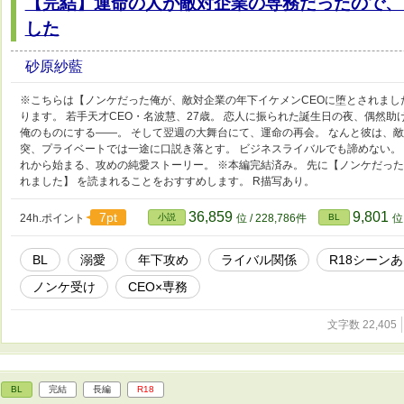
【完結】運命の人が敵対企業の専務だったので、
した
砂原紗藍
※こちらは【ノンケだった俺が、敵対企業の年下イケメンCEOに堕とされました
ります。 若手天才CEO・名波慧、27歳。 恋人に振られた誕生日の夜、偶然助
俺のものにする――。 そして翌週の大舞台にて、運命の再会。 なんと彼は、
突、プライベートでは一途に口説き落とす。 ビジネスライバルでも諦めない。
れから始まる、攻めの純愛ストーリー。 ※本編完結済み。 先に【ノンケだっ
れました】 を読まれることをおすすめします。 R描写あり。
36,859
9,801
7pt
24h.ポイント
小説
位 / 228,786件
BL
位 
BL
溺愛
年下攻め
ライバル関係
R18シーン
ノンケ受け
CEO×専務
文字数 22,405
BL
完結
長編
R18