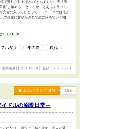
三億で落札されるほどの“とんでもない天才画
変化”し始める。 ところが、とあるトラブル
が完全に入ってしまって……？ 「ユウは俺が
ン天才画家に甘やかされて恋に落ちていく物
位 / 31,416件
スパダリ
年の差
現代
最終更新日 2026.02.10
登録日 2026.02.01
お気に入りに追加
159
アイドルの溺愛日常～
ことになり、 設定は「純が攻め・直人が受