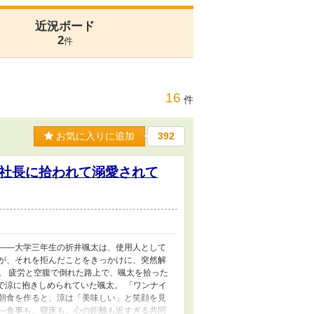
近況ボード
2
件
16
件
お気に入りに追加
392
社長に拾われて溺愛されて
 ――大学三年生の折井颯太は、使用人として
だが、それを拒んだことをきっかけに、突然解
。 疲労と空腹で倒れた路上で、颯太を拾った
で涼に抱きしめられていた颯太。 「ワンナイ
て朝食を作ると、涼は「美味しい」と笑顔を見
――食事も、寝床も、心の距離も近すぎる共同