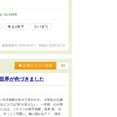
パーの俺。 スパダリ社長の視線が、毎日やた
位 / 31,416件
年上×年下
スパダリ
最終更新日 2026.03.27
登録日 2026.02.13
お気に入りに追加
93
世界が色づきました
メン天才画家が全力で甘やかす。 大学生の七瀬
れどユウは“色”が見えない。 一年前、心が壊
たのは、イケメンの若手画家・高来 湊。 出
、すっごく可愛い。俺に描かせて？」 強引