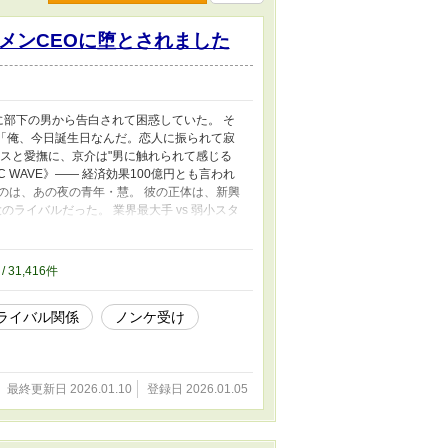
メンCEOに堕とされました
に部下の男から告白されて困惑していた。 そ
 「俺、今日誕生日なんだ。恋人に振られて寂
キスと愛撫に、京介は"男に触れられて感じる
 WAVE》―― 経済効果100億円とも言われ
のは、あの夜の青年・慧。 彼の正体は、新興
大のライバルだった。 業界最大手 vs 弱小スタ
そして100億のマネー。 すべてを賭けた勝負
人だって、世界中に言いたい」 年下天才CEO
甘い、ビジネス×ラブロマンス。 ※アナザース
/ 31,416件
した】 （名波慧視点）投稿しました。
ライバル関係
ノンケ受け
最終更新日 2026.01.10
登録日 2026.01.05