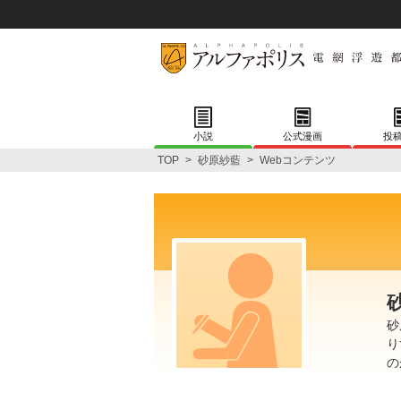
小説
公式漫画
投
TOP
>
砂原紗藍
>
Webコンテンツ
砂
り
の