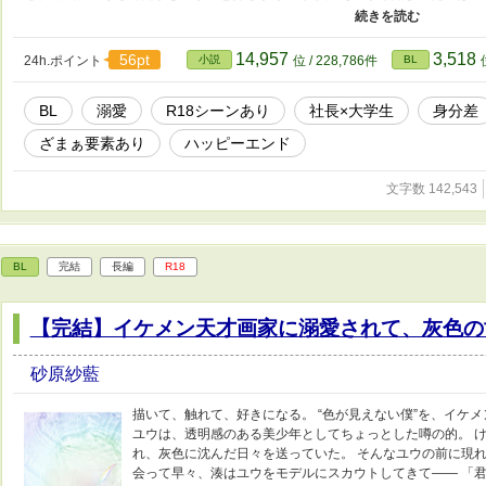
生活。 ――これは雇用関係？ それとも……囲われてる？ 拾われたハウスキー
ら甘いんですが。
14,957
3,518
56pt
24h.ポイント
小説
位 / 228,786件
BL
BL
溺愛
R18シーンあり
社長×大学生
身分差
ざまぁ要素あり
ハッピーエンド
文字数 142,543
BL
完結
長編
R18
【完結】イケメン天才画家に溺愛されて、灰色の
砂原紗藍
描いて、触れて、好きになる。 “色が見えない僕”を、イケ
ユウは、透明感のある美少年としてちょっとした噂の的。 け
れ、灰色に沈んだ日々を送っていた。 そんなユウの前に現れ
会って早々、湊はユウをモデルにスカウトしてきて―― 「君