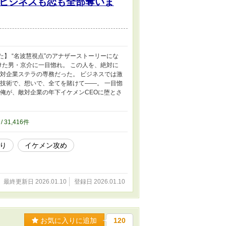
ビジネスも恋も全部奪いま
】 “名波慧視点”のアナザーストーリーにな
けた男・京介に一目惚れ。 この人を、絶対に
敵対企業ステラの専務だった。 ビジネスでは激
 技術で、想いで、全てを賭けて――。 一目惚
た俺が、敵対企業の年下イケメンCEOに堕とさ
/ 31,416件
あり
イケメン攻め
最終更新日 2026.01.10
登録日 2026.01.10
お気に入りに追加
120