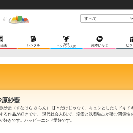
Web
稿漫画
レンタル
絵本ひろば
ビジ
コンテンツ大賞
砂原紗藍
原紗藍（すなはら さらん） 甘々だけじゃなく、キュンとしたりドキド
する作品が好きです。 現代社会人BLで、溺愛と執着独占が滲む関係性
が好きです。ハッピーエンド愛好です。