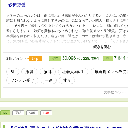
砂原紗藍
大学生の三毛乃レンは、雨に濡れたり感情が高ぶったりすると、ふわふわの猫耳
誰にも知られないように隠してきたのに、気になっていた隣人・橘カナトに見
い」 そう言って優しく受け入れてくれるカナトに対し、レンは「別に嬉しくな
安になりやすく、嫉妬も拗ねるのも止められない“無自覚メンヘラ”気質。 実は
半猫姿を狙われて怯えたり、危ない目に遭えば、カナトは迷わず抱き寄せて守
に、気づけば、“心も体も”カナトなしでは生きていけなくて――。 「カナト
「置いていかない。絶対に」 「……約束？」 「約束するよ」 レンを守り甘
りがちなカナト。 耳もしっぽも、心も体も――お互いを独り占めしたくて、手
するダーリンの、甘々ラブストーリー。
30,096
7,644
14pt
24h.ポイント
小説
位 / 228,786件
BL
BL
溺愛
猫耳
社会人×学生
無自覚メンヘラ受
ツンデレ受け
一途
甘々
文字数 47,283
BL
完結
短編
R18