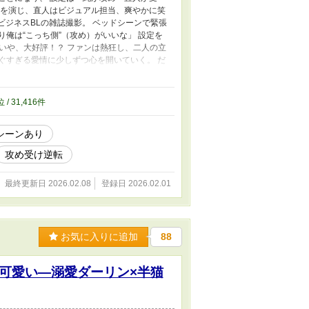
ラを演じ、直人はビジュアル担当、爽やかに笑
ビジネスBLの雑誌撮影。 ベッドシーンで緊張
俺は“こっち側”（攻め）がいいな」 設定を
いや、大好評！？ ファンは熱狂し、二人の立
ぐすぎる愛情に少しずつ心を開いていく。 だ
込んでいく。 設定上は攻めだったはずの純
デレ受け。 ステージを降りたら、誰よりも重
位 / 31,416件
8シーンあり
攻め受け逆転
最終更新日 2026.02.08
登録日 2026.02.01
お気に入りに追加
88
可愛い―溺愛ダーリン×半猫