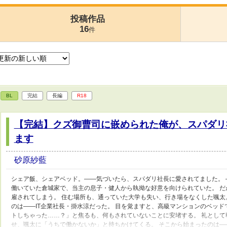
投稿作品
16
件
BL
完結
長編
R18
【完結】クズ御曹司に嵌められた俺が、スパダリ
ます
砂原紗藍
シェア飯、シェアベッド。――気づいたら、スパダリ社長に愛されてました。
働いていた倉城家で、当主の息子・健人から執拗な好意を向けられていた。 
雇されてしまう。 住む場所も、通っていた大学も失い、行き場をなくした颯太
のは――IT企業社長・掛水涼だった。 目を覚ますと、高級マンションのベッド
トしちゃった……？」と焦るも、何もされていないことに安堵する。 礼とし
せ、颯太に「うちで働かないか」と持ちかけてくる。 そこから始まったのは