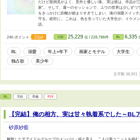
だけど面倒見がよく、意外と優しい湊。 実は彼は、作品が
家”。 そして、週一のセッションで、ユウの世界は少しずつ“
をきっかけに距離が縮まりすぎてしまい、湊の溺愛スイッチ
守る。絶対に」 これは、色を失っていた大学生が、イケメ
語。
25,229
6,335
21pt
24h.ポイント
小説
位 / 228,786件
BL
BL
溺愛
年上×年下
画家とモデル
大学生
独占欲
美少年
文字数 38,001
BL
完結
長編
R18
【完結】俺の相方、実は甘々執着系でした～BL
砂原紗藍
解散した元アイドルグループのメンバー・純と直人。 二人は新ユニットを組む