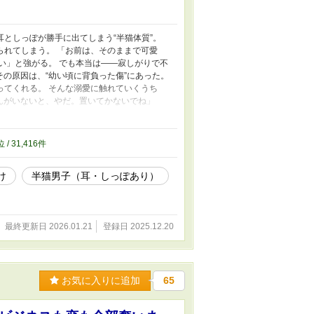
としっぽが勝手に出てしまう“半猫体質”。
られてしまう。 「お前は、そのままで可愛
い」と強がる。 でも本当は――寂しがりで不
その原因は、“幼い頃に背負った傷”にあった。
ってくれる。 そんな溺愛に触れていくうち
さんがいないと、やだ。置いてかないでね」
やかす一方で、嫉妬や拗ねるレンにデレデレにな
放せない。 こじらせ半猫男子と、一途に溺愛
位 / 31,416件
け
半猫男子（耳・しっぽあり）
最終更新日 2026.01.21
登録日 2025.12.20
お気に入りに追加
65