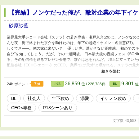
【完結】ノンケだった俺が、敵対企業の年下イケ
砂原紗藍
業界最大手レコード会社《ステラ》の若き専務・瀬戸京介(29)は、ノンケなの
んな夜、街で絡まれた京介を助けたのは、年下の超絶イケメン・名波慧(27)。
しくてさ――。俺の家に来ない？」 優しい声。逃がさない距離感。 初めての
自分"を知ってしまう。 だが、その一週間後。 日本最大級の音楽フェス《SONIC
る、その配信権を巡るプレゼン会場で、京介は息を呑んだ。 壇上に立っていた
配信会社《ECHO-エコー-》のCEO。 業界では“天才”と囁かれる、ステラの最
ートアップ。 ビジネスではライバル、ベッドの上では――？ 立場、プライド、
の中で、二人の関係は否応なく加速していく。 「もう隠さない。京介が俺の恋
の一途すぎる溺愛 × ノンケ専務の“目覚め”。 一夜の過ちから始まる、 危険で
36,859
9,801
7pt
24h.ポイント
小説
位 / 228,786件
BL
位 
トーリー 【運命の人が敵対企業の専務だったので、ビジネスも恋も全部奪いま
BL
社会人
年下攻め
溺愛
イケメン攻め
CEO×専務
R18シーンあり
文字数 43,553