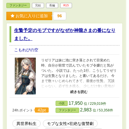
ファンタジー
完結
長編
R15
お気に入りに追加
96
生贄予定のモブですがなぜか神龍さまの番になり
ました。
こもれびの空
リゼリアは妹に池に突き落とされて目覚めた
時、自分が前世で読んでいたモブ令嬢だと気が
ついた。 小説では、たった1行、こうしてリゼリ
アは生贄となりました。と書いてあるだけ。 今
まで散々いじめられてきて、最後が生贄。 冗談
じゃない。必ず生き残る。 少しだけ食い意地が
張ったリゼが、生き残ろうと頑張るうちに、何
故か神龍の愛し子になってしまう。 いつの間に
か番として囲い込まれても、のほほんと生き残
17,950
小説
位 / 229,019件
る事と食べることに執念を燃やします。 そんな
2,983
42pt
24h.ポイント
位 / 53,358件
ファンタジー
リゼの知らない内に、いじめた相手が自爆した
り、冷血王子に掴まりそうになったり。 リゼの
目標は、あくまで美味しいごはんと生き残るこ
異世界転生
モブな女性×壮絶な復讐劇
と。 そして好きになった神龍さまと結婚するこ