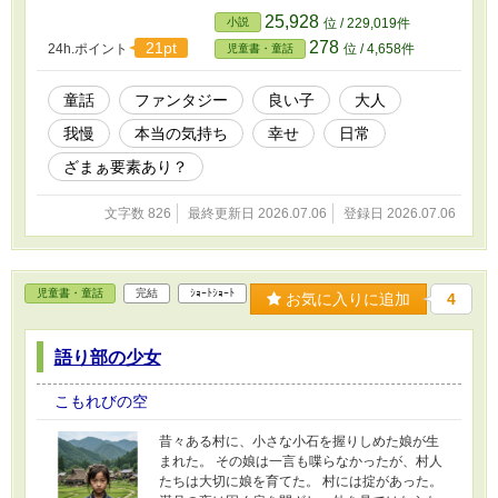
25,928
小説
位 / 229,019件
278
21pt
24h.ポイント
位 / 4,658件
児童書・童話
童話
ファンタジー
良い子
大人
我慢
本当の気持ち
幸せ
日常
ざまぁ要素あり？
文字数 826
最終更新日 2026.07.06
登録日 2026.07.06
児童書・童話
完結
ｼｮｰﾄｼｮｰﾄ
お気に入りに追加
4
語り部の少女
こもれびの空
昔々ある村に、小さな小石を握りしめた娘が生
まれた。 その娘は一言も喋らなかったが、村人
たちは大切に娘を育てた。 村には掟があった。