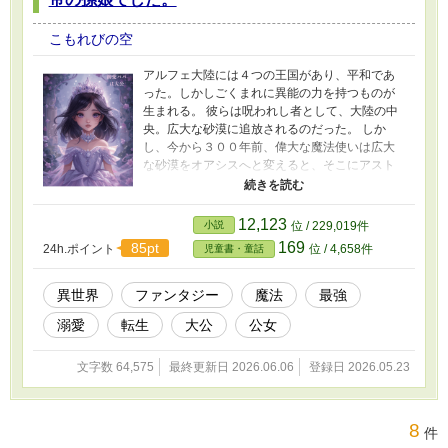
こもれびの空
アルフェ大陸には４つの王国があり、平和であ
った。しかしごくまれに異能の力を持つものが
生まれる。 彼らは呪われし者として、大陸の中
央。広大な砂漠に追放されるのだった。 しか
し、今から３００年前、偉大な魔法使いは広大
な砂漠をオアシスへと変えると、そこにアスト
ラル皇国を設立。瞬くまに４つの王国を支配下
に置いた。 しかし人の心は変わらない。見えざ
る力は厭わしいものとされ、アストラル帝国を
12,123
小説
位 / 229,019件
悪とするミゼラブル教団は、地下深くしかし確
169
85pt
24h.ポイント
位 / 4,658件
児童書・童話
実に人々の信仰を集めていた。 アストラル歴３
０４年 大公の一人娘がミゼラブル教団によっ
て攫われる事件が起きた。 関係者はことごとく
異世界
ファンタジー
魔法
最強
処刑されたが、リゼ アストラルの消息はつか
溺愛
転生
大公
公女
めないまま５年がたった。 そのころセレスティ
ア王国の辺境にある孤児院では、ひとりの少女
がたくましく生き抜いていた。 これは大公女リ
文字数 64,575
最終更新日 2026.06.06
登録日 2026.05.23
ゼと彼女を溺愛するシオン アストラル。そし
て孫娘の前では好々爺になってしまうアストラ
ル皇帝の物語である。
8
件