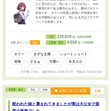
だと言われたが、気になって仕方がない。 やが
て教室の中である事件がおきた。 夏向けホラー
作品です。 ホラーの性質上表現に不快感を持た
れる可能性があります。 気になる方はブラウザ
バックを推奨します。
229,019
小説
位 / 229,019件
4,658
0pt
24h.ポイント
位 / 4,658件
児童書・童話
ホラー
きずな文庫
ショートショート
冒険
ざまぁ
可愛い
女主人公
文字数 2,554
最終更新日 2026.07.03
登録日 2026.07.03
児童書・童話
完結
長編
お気に入りに追加
228
呪われた娘と蔑まれてきましたが実は大公女で皇
帝の孫娘でした。