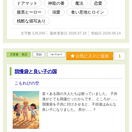
ドアマット
神龍の番
魔法
恋愛
となのです。 溺愛する神龍と一緒に陰謀を暴い
たりするリゼリアのお話。 かなり残酷な描写が
腹黒ヒーロー
溺愛
食い意地ヒロイン
あります。人も死にます。苦手な方はブラウザ
バックを。 残酷なシーンがあるときは、その旨
残酷な描写あり
記載しておきます。 このお話は前作「皇帝の孫
娘」の世界観と共通しています。 時代的にはレ
文字数 126,056
最終更新日 2026.07.16
登録日 2026.06.14
オニス・フォン・アストラル十三世の父親が皇
帝です。
児童書・童話
完結
ｼｮｰﾄｼｮｰﾄ
お気に入りに追加
1
我慢袋と良い子の国
こもれびの空
昔々ある国の大人たちは困っていました。 子供
達がとても我儘だったからです。 ところが……
我慢袋を子供に付けさせると、子供達はみんな
良い子になりました。 所が……？