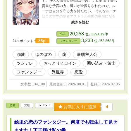
す。 そんな最弱の理由は予言。 この世界で最も
貴重な予言の力に魔力が全振りされたので、ル
ーナは自分を守る力を持たない。 そんなルーナ
はこの世界の覇者アストラル皇国の皇后になる
未来を予知してしまった。 認めたくない皇子と
お家でのんびり暮らしたいルーナ。利害は一致
していた筈なのに…… 皇子さまは、今日も最弱
20,258
小説
位 / 229,019件
娘に振り回されています。
3,238
35pt
24h.ポイント
位 / 53,358件
ファンタジー
溺愛
ほのぼの
龍
最弱主人公
ツンデレ
おっとりヒロイン
囲い込み・策士
ファンタジー
異世界
恋愛
文字数 134,100
最終更新日 2026.08.01
登録日 2026.07.05
恋愛
完結
ｼｮｰﾄｼｮｰﾄ
お気に入りに追加
4
絵里の恋のファンタジー。何度でも転生して見せ
ますわ！王子様は私の番。