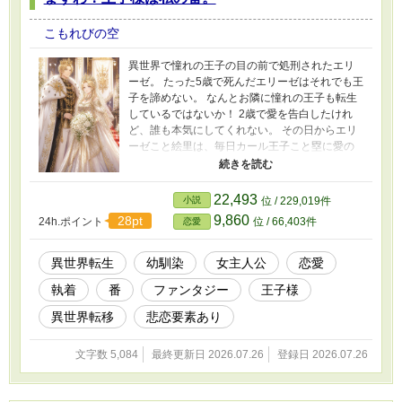
こもれびの空
異世界で憧れの王子の目の前で処刑されたエリ
ーゼ。 たった5歳で死んだエリーゼはそれでも王
子を諦めない。 なんとお隣に憧れの王子も転生
しているではないか！ 2歳で愛を告白したけれ
ど、誰も本気にしてくれない。 その日からエリ
ーゼこと絵里は、毎日カール王子こと塁に愛の
告白を続けるのだった。 本当に絵里の恋は叶う
のか？塁は前世の記憶を取り戻すのか？ 塁の家
族も何やら訳ありげで……。 絵里の前世は「生
22,493
小説
位 / 229,019件
贄予定のモブですがなぜか神龍さまの番になり
9,860
28pt
24h.ポイント
位 / 66,403件
恋愛
ました」 絵里の次の転生先は「皇子さまは今日
も最弱娘に振り回される」 に登場します。
異世界転生
幼馴染
女主人公
恋愛
執着
番
ファンタジー
王子様
異世界転移
悲恋要素あり
文字数 5,084
最終更新日 2026.07.26
登録日 2026.07.26