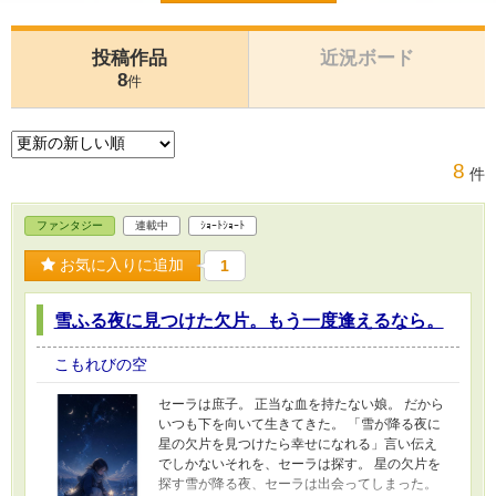
投稿作品
近況ボード
8
件
8
件
ファンタジー
連載中
ｼｮｰﾄｼｮｰﾄ
お気に入りに追加
1
雪ふる夜に見つけた欠片。もう一度逢えるなら。
こもれびの空
セーラは庶子。 正当な血を持たない娘。 だから
いつも下を向いて生きてきた。 「雪が降る夜に
星の欠片を見つけたら幸せになれる」言い伝え
でしかないそれを、セーラは探す。 星の欠片を
探す雪が降る夜、セーラは出会ってしまった。