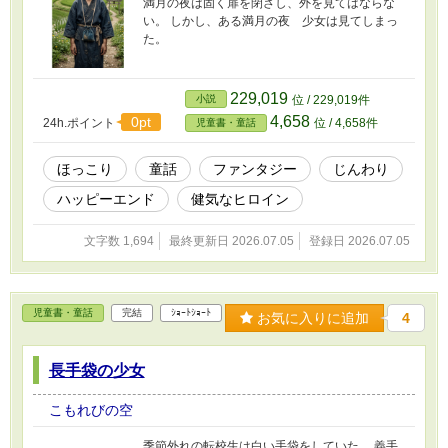
満月の夜は固く扉を閉ざし、外を見てはならな
い。 しかし、ある満月の夜 少女は見てしまっ
た。
229,019
小説
位 / 229,019件
4,658
0pt
24h.ポイント
位 / 4,658件
児童書・童話
ほっこり
童話
ファンタジー
じんわり
ハッピーエンド
健気なヒロイン
文字数 1,694
最終更新日 2026.07.05
登録日 2026.07.05
児童書・童話
完結
ｼｮｰﾄｼｮｰﾄ
お気に入りに追加
4
長手袋の少女
こもれびの空
季節外れの転校生は白い手袋をしていた。 義手