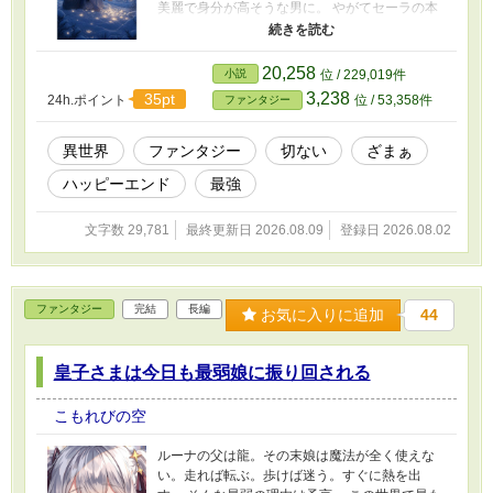
美麗で身分が高そうな男に。 やがてセーラの本
当の身分が明らかになる。 庶子と呼ばれた娘
は、最後には皇帝陛下の唯一となった。
20,258
小説
位 / 229,019件
3,238
35pt
24h.ポイント
位 / 53,358件
ファンタジー
異世界
ファンタジー
切ない
ざまぁ
ハッピーエンド
最強
文字数 29,781
最終更新日 2026.08.09
登録日 2026.08.02
ファンタジー
完結
長編
お気に入りに追加
44
皇子さまは今日も最弱娘に振り回される
こもれびの空
ルーナの父は龍。その末娘は魔法が全く使えな
い。走れば転ぶ。歩けば迷う。すぐに熱を出