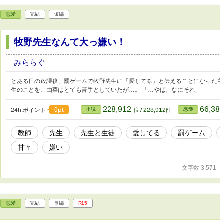
恋愛
完結
短編
牧野先生なんて大っ嫌い！
みららぐ
とある日の放課後、罰ゲームで牧野先生に「愛してる」と伝えることになった
生のことを、由菜はとても苦手としていたが…。 「…やば。なにそれ」
228,912
66,3
0pt
24h.ポイント
小説
位 / 228,912件
恋愛
教師
先生
先生と生徒
愛してる
罰ゲーム
甘々
嫌い
文字数 3,571
恋愛
完結
長編
R15