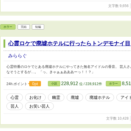
文字数 9,656
ホラー
完結
短編
心霊ロケで廃墟ホテルに行ったらトンデモナイ目
みららぐ
心霊特番のロケでとある廃墟ホテルにやってきた無名アイドルの香音。 芸人
なそうとするが…。 「っ、きゃぁぁあああーっ！！？」
228,912
8,5
0pt
24h.ポイント
小説
位 / 228,912件
ホラー
心霊
お化け
幽霊
廃墟
廃墟ホテル
アイ
芸人
お笑い芸人
文字数 10,428