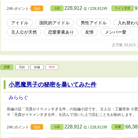
228,912
9
0pt
24h.ポイント
小説
位 / 228,912件
ライト文芸
アイドル
国民的アイドル
男性アイドル
入れ替わ
主人公が天然
恋愛要素あり
友情
メンバー愛
文字数 33,623
恋愛
完結
短編
R15
小悪魔男子の秘密を暴いてみた件
みららぐ
長編小説「兄貴がイケメンすぎる件」の短編小説です。 主人公・工藤世奈 小
※「兄貴がイケメンすぎる件」を読んで頂いた上で読むことをお勧めします。
228,912
66,3
0pt
24h.ポイント
小説
位 / 228,912件
恋愛