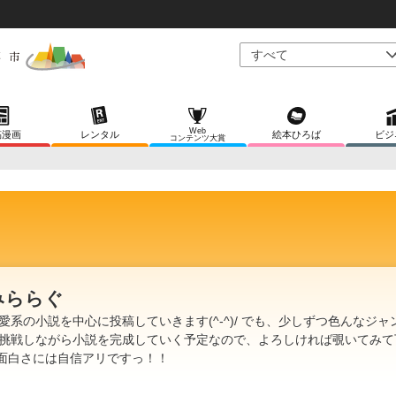
Web
稿漫画
レンタル
絵本ひろば
ビジ
コンテンツ大賞
みららぐ
愛系の小説を中心に投稿していきます(^-^)/ でも、少しずつ色んなジャ
挑戦しながら小説を完成していく予定なので、よろしければ覗いてみて
 面白さには自信アリですっ！！