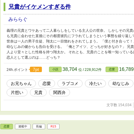
兄貴がイケメンすぎる件
みららぐ
義理の兄貴とワケあって二人暮らしをしている主人公の世奈。 しかしその兄
も兄貴に会わせた直後にその都度彼氏にフラれてしまうという事態を繰り返し
世奈は一人の男子生徒、翔太に一目惚れをされてしまう。 「僕と付き合って！
幼なじみの健からも告白を受ける。 「俺とアイツ、どっちが好きなの？」 兄
人より堂々とした性格を持つ翔太か。 それとも、兄貴のことを唯一知っている
恋人として選ぶのは……どっち？
38,704
16,78
7pt
24h.ポイント
小説
位 / 228,912件
恋愛
お兄ちゃん
恋愛
ラブコメ
冷たい
幼なじみ
片想い
兄貴
関西弁
文字数 154,034
恋愛
連載中
長編
R15