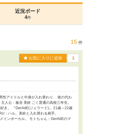
近況ボード
4
件
15
件
お気に入りに追加
1
的男性アイドルと中身が入れ替わり、 彼の代わ
 主人公：板谷 美鈴 ごく普通の高校三年生。
 『GerAdE(ジェラード)』 21歳～22歳
ARU：ハル。美鈴と入れ替わる相手。
メインボーカル。 モトちゃん：GerAdEのマ