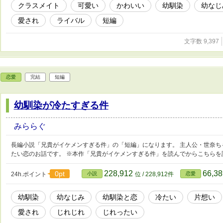
クラスメイト
可愛い
かわいい
幼馴染
幼なじ
愛され
ライバル
短編
文字数 9,397
恋愛
完結
短編
幼馴染が冷たすぎる件
みららぐ
長編小説「兄貴がイケメンすぎる件」の「短編」になります。 主人公・世奈ち
たい恋のお話です。 ※本作「兄貴がイケメンすぎる件」を読んでからこちらを
228,912
66,3
0pt
24h.ポイント
小説
位 / 228,912件
恋愛
幼馴染
幼なじみ
幼馴染と恋
冷たい
片想い
愛され
じれじれ
じれったい