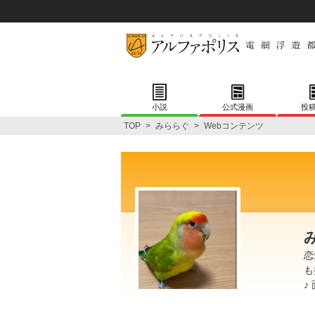
小説
公式漫画
投
TOP
>
みららぐ
>
Webコンテンツ
恋
も
♪