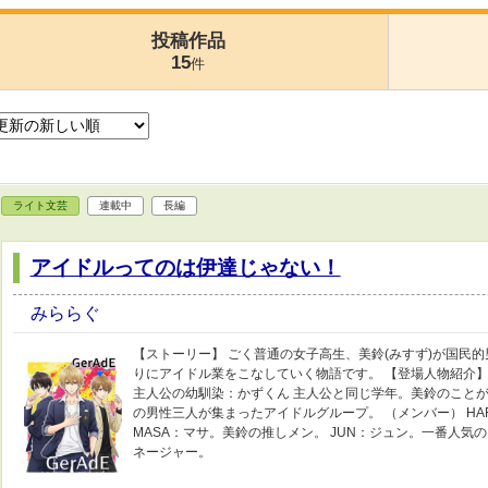
投稿作品
15
件
ライト文芸
連載中
長編
アイドルってのは伊達じゃない！
みららぐ
【ストーリー】 ごく普通の女子高生、美鈴(みすず)が国民
りにアイドル業をこなしていく物語です。 【登場人物紹介】
主人公の幼馴染：かずくん 主人公と同じ学年。美鈴のことが好き。
の男性三人が集まったアイドルグループ。 （メンバー） H
MASA：マサ。美鈴の推しメン。 JUN：ジュン。一番人気の
ネージャー。