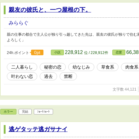
親友の彼氏と、一つ屋根の下。
みららぐ
親の仕事の都合で主人公が独り引っ越してきた先は、親友の彼氏が独りで住む家
よろしく」
228,912
66,3
0pt
24h.ポイント
小説
位 / 228,912件
恋愛
二人暮らし
秘密の恋
幼なじみ
草食系
肉食系
叶わない恋
過去
禁断
文字数 44,121
ホラー
完結
ｼｮｰﾄｼｮｰﾄ
逃ゲタッテ逃ガサナイ