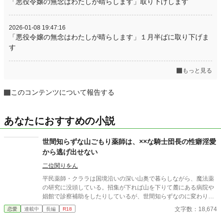
「悪役令嬢の無念はわたしが晴らします」取り下げします
2026-01-08 19:47:16
「悪役令嬢の無念はわたしが晴らします」１月半ばに取り下げま
す
もっと見る
このコンテンツについて報告する
あなたにおすすめの小説
世間知らずな山ごもり薬師は、××な騎士団長の性癖淫愛
から逃げ出せない
二位関りをん
平民薬師・クララは国境沿いの深い山奥で暮らしながら、魔法薬
の研究に没頭している。招集が下れば山を下りて麓にある病院や
娼館で診察補助をしたりしているが、世間知らずなのに変わりは
ない。 ある日、山の中で倒れている男性を発見。彼はなんと騎士
文字数：18,674
恋愛
連載中
長編
R18
団長・レイルドで女嫌いの噂を持つ人物だった。 当然女嫌いの噂