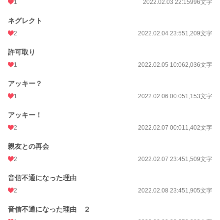
1
2022.02.03 22:15
996文字
月間ポイント
148 pt (57,431 位)
ネグレクト
2
2022.02.04 23:55
1,209文字
年間ポイント
2,458 pt (62,240 位)
累計ポイント
92,628 pt (31,695 位)
許可取り
1
2022.02.05 10:06
2,036文字
アッキー？
1
2022.02.06 00:05
1,153文字
アッキー！
2
2022.02.07 00:01
1,402文字
親友との再会
2
2022.02.07 23:45
1,509文字
音信不通になった理由
2
2022.02.08 23:45
1,905文字
音信不通になった理由 ２