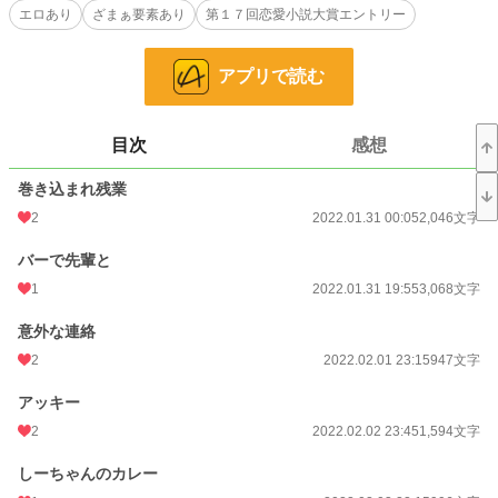
エロあり
ざまぁ要素あり
第１７回恋愛小説大賞エントリー
あります。また、そういうタグから『ずっしりとした深い内容の話』を期待され
る方もいらっしゃるかもしれませんが、詳細には書いておりません。深い内容で
はありません。あまり多くないですが、予告なしでのエロシーンがあります。ス
アプリで読む
ピンオフで「これは『同期だから』で済まされる事ですか？」があります。よろ
しければそちらもお願いします。誤字脱字修正しましたが、まだ間違いがありま
したら申し訳ございません。
※第17回恋愛小説大賞にエントリーしました。
目次
感想
小説
30,821 位 / 228,833 件
巻き込まれ残業
2
2022.01.31 00:05
2,046文字
恋愛
13,076 位 / 66,375 件
バーで先輩と
お気に入り
112
1
2022.01.31 19:55
3,068文字
24h.ポイント
14 pt
意外な連絡
文字数
78,261
2
2022.02.01 23:15
947文字
更新日時
2022.03.19 20:05
アッキー
初回公開日時
2022.01.31 00:05
2
2022.02.02 23:45
1,594文字
初回完結日時
2022.03.19 20:06
しーちゃんのカレー
週間ポイント
14 pt (70,247 位)