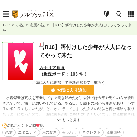
TOP
>
小説
>
恋愛小説
>
【R18】餌付けした少年が大人になってやって来
た
恋愛
完結
長編
R18
【R18】餌付けした少年が大人になっ
てやって来た
カナリア５５
（近況ボード：
103 件
）
お気に入りに追加して更新通知を受け取ろう
お気に入り追加
水森紫音は高校を卒業してすぐ働き始めたが、会社では大卒や男性の方が優遇
されていて、悔しい思いをしている。ある日、５歳下の弟から連絡があり、小学
生の頃仲良くしていたが、どこかに行ってしまった友人の明弘と再び連絡を取り
合うようになったので、一緒に紫音の所に遊びに行きたいと言う。育児放棄され
ていた明弘にご飯を食べさせてあげていたので懐かしく思い、訪問を快諾する。
そうして久しぶりに会った明弘は、驚くほど素敵になっていた。その後、明弘は
24h.ポイント
14pt
86
しょっちゅう紫音の部屋を訪れるようになる。
恋愛
エタニティ
弟の友達
モラハラ
ネグレクト
児童虐待
※ご注意下さい※ ネグレクト、いじめ、児童虐待、モラハラ、セクハラ表現が