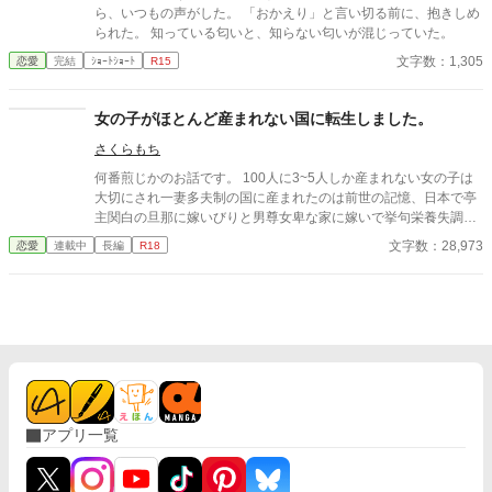
ら、いつもの声がした。 「おかえり」と言い切る前に、抱きしめ
られた。 知っている匂いと、知らない匂いが混じっていた。
文字数：1,305
恋愛
完結
ｼｮｰﾄｼｮｰﾄ
R15
女の子がほとんど産まれない国に転生しました。
さくらもち
何番煎じかのお話です。 100人に3~5人しか産まれない女の子は
大切にされ一妻多夫制の国に産まれたのは前世の記憶、日本で亭
主関白の旦那に嫁いびりと男尊女卑な家に嫁いで挙句栄養失調と
過労死と言う令和になってもまだ昭和な家庭！でありえない最後
文字数：28,973
恋愛
連載中
長編
R18
を迎えてしまった清水 理央、享年44歳 そんな彼女を不憫に思っ
た女神が自身の世界の女性至上主義な国に転生させたお話。
アプリ一覧