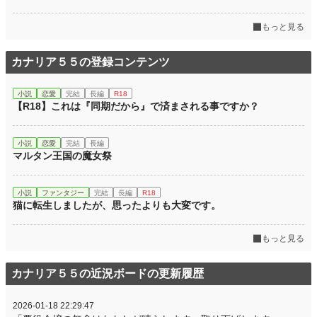
もっと見る
カナリア５５の登録コンテンツ
小説
恋愛
完結
長編
R18
【R18】これは『同期だから』で済まされる事ですか？
小説
恋愛
完結
長編
マルタン王国の魔女祭
小説
ファンタジー
完結
長編
R18
猫に転生しましたが、思ったよりも大変です。
もっと見る
カナリア５５の近況ボードの更新履歴
2026-01-18 22:29:47