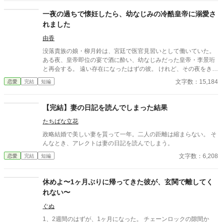
なんて知らないクララは良心に従い彼を助け、治療を施す。 だ
が、レイルドには隠している秘密……性癖があった。 ――君の××
一夜の過ちで懐妊したら、幼なじみの冷酷皇帝に溺愛さ
××、触らせてもらえないだろうか？
れました
由香
没落貴族の娘・柳月鈴は、宮廷で医官見習いとして働いていた。
ある夜、皇帝即位の宴で酒に酔い、幼なじみだった皇帝・李景珩
と再会する。 遠い存在になったはずの彼。 けれど、その夜をきっ
かけに月鈴の運命は大きく動き出す。 冷酷と恐れられる皇帝が、
文字数：15,184
恋愛
完結
短編
なぜか彼女だけには甘すぎて――。
【完結】妻の日記を読んでしまった結果
たちばな立花
政略結婚で美しい妻を貰って一年。二人の距離は縮まらない。 そ
んなとき、アレクトは妻の日記を読んでしまう。
文字数：6,208
恋愛
完結
短編
休めよ〜1ヶ月ぶりに帰ってきた彼が、玄関で離してく
れない〜
ぐぬ
1、2週間のはずが、1ヶ月になった。 チェーンロックの隙間か