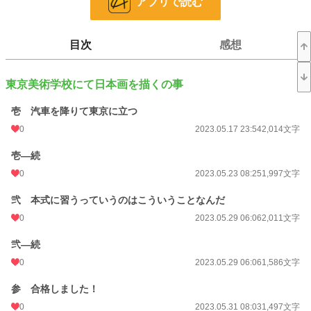
アプリで読む
その短い人生ゆえに、成熟することがない「不熟の天才」と呼ばれた彼の歩んだ
道は決して楽ではなかっただろう。
その人は名を菱田春草(ひしだしゅんそう)という。
目次
感想
表紙絵はあニキ様に描いていただいたものです。
東京美術学校にて日本画を描くの事
小説
228,589 位 / 228,589 件
壱 汽車を降りて東京に立つ
0
2023.05.17 23:54
2,014文字
歴史・時代
3,230 位 / 3,230 件
壱―続
お気に入り
4
0
2023.05.23 08:25
1,997文字
24h.ポイント
0 pt
弐 本式に習うっていうのはこういうことなんだ
文字数
121,438
0
2023.05.29 06:06
2,011文字
更新日時
2023.06.18 18:47
弐―続
初回公開日時
2023.05.17 23:54
0
2023.05.29 06:06
1,586文字
初回完結日時
2023.06.18 18:56
参 合格しました！
週間ポイント
0 pt (228,589 位)
0
2023.05.31 08:03
1,497文字