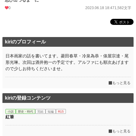
思ひ出づるまゝに
0
2023.06.18 18:47
1,582文字
kiriのプロフィール
日本画家の話を書いてます。菱田春草・冷泉為恭・俵屋宗達・尾
形光琳。次回は酒井抱一の予定です。アルファにも順次あげます
ので少しお待ちくださいませ。
もっと見る
kiriの登録コンテンツ
小説
歴史・時代
完結
短編
R15
紅筆
もっと見る