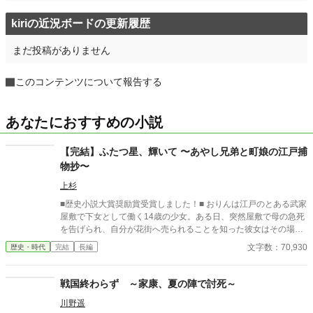
kiriの近況ボードの更新履歴
まだ投稿がありません
このコンテンツについて報告する
あなたにおすすめの小説
【完結】ふたつ星、輝いて 〜あやし兄弟と町娘の江戸捕
物抄〜
上杉
■歴史小説大賞奨励賞受賞しました！■ おりんは江戸のとある武家
屋敷で下女として働く14歳の少女。ある日、突然屋敷で母の急死
を告げられ、自分が花街へ売られることを知った彼女はその場か
ら逃げだした。 母は殺されたのかもしれない――そんな絶望のど
文字数：70,930
歴史・時代
完結
長編
ん底にいたおりんに声をかけたのは、奉行所で同心として働く有
島惣次郎だった。 今も刺客の手が迫る彼女を守るため、彼の屋敷
で住み込みで働くことが決まる。そこで彼の兄――有島清之進と
戦国終わらず ～家康、夏の陣で討死～
ともに生活を始めるのだが、病弱という噂とはかけ離れた腕っぷ
川野遥
しのよさに、おりんは驚きを隠せない。 そうしてともに生活しな