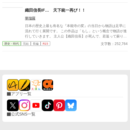
して一撃の記憶をそのまま覚えていた。今、二度目のチャンスを
得た私は、ただ一つの使命を持つ――真実を突き止め、奪われた
織田信長IF… 天下統一再び！！
ものを取り戻し、私を破滅させた者たちにその代償を払わせる。
華瑠羅
もはや、何も以前のままではない。何も許されない。
日本の歴史上最も有名な『本能寺の変』の当日から物語は足早に
流れて行く展開です。 この作品は「もし」という概念で物語が進
行していきます。 主人公【織田信長】が死んで、若返って蘇り再
び活躍するという作品です。 ※この物語はフィクションです。
文字数：252,764
歴史・時代
完結
長編
R15
アプリ一覧
公式SNS一覧