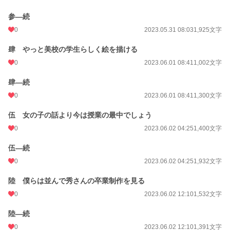
月間ポイント
0 pt (228,589 位)
参―続
年間ポイント
42 pt (161,157 位)
0
2023.05.31 08:03
1,925文字
累計ポイント
8,239 pt (104,709 位)
肆 やっと美校の学生らしく絵を描ける
0
2023.06.01 08:41
1,002文字
肆―続
0
2023.06.01 08:41
1,300文字
伍 女の子の話より今は授業の最中でしょう
0
2023.06.02 04:25
1,400文字
伍―続
0
2023.06.02 04:25
1,932文字
陸 僕らは並んで秀さんの卒業制作を見る
0
2023.06.02 12:10
1,532文字
陸―続
0
2023.06.02 12:10
1,391文字