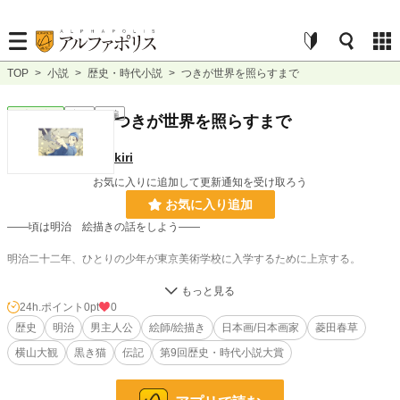
TOP
>
小説
>
歴史・時代小説
>
つきが世界を照らすまで
歴史・時代
完結
長編
つきが世界を照らすまで
kiri
お気に入りに追加して更新通知を受け取ろう
お気に入り追加
――頃は明治 絵描きの話をしよう――
明治二十二年、ひとりの少年が東京美術学校に入学するために上京する。
岡倉天心の「光や空気を描く方法はないか」という問いに答えるために考え描か
れていく彼の作品は出品するごとに議論を巻き起こす。
24h.ポイント
0pt
0
伝統的な絵画の手法から一歩飛び出したような絵画技術は、革新的であるゆえに
歴史
明治
男主人公
絵師/絵描き
日本画/日本画家
菱田春草
常に酷評に晒された。
横山大観
黒き猫
伝記
第9回歴史・時代小説大賞
それでも一歩先の表現を追い求め、芸術を突き詰める彼の姿勢は終生変わること
がない。