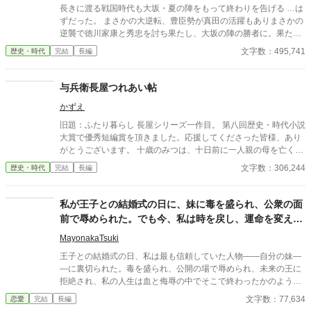
がら少しづつ心を開いていった――その矢先のことだった。 母の
長きに渡る戦国時代も大坂・夏の陣をもって終わりを告げる …は
命を奪った犯人が発覚すると同時に、何故か兄清之進に凶刃が迫
ずだった。 まさかの大逆転、豊臣勢が真田の活躍もありまさかの
り――。 とある秘密を抱えた兄弟と町娘おりんの紡ぐ江戸捕物抄
逆襲で徳川家康と秀忠を討ち果たし、大坂の陣の勝者に。果たし
です！お楽しみください！ ※フィクションです。 ※周辺の歴史事
て彼らは新たな秩序を作ることができるのか？ 敗北した徳川勢も
文字数：495,741
歴史・時代
完結
長編
件などは、史実を踏んでいます。 皆さまご評価頂きありがとうご
何とか巻き返しを図ろうとするが、徳川に臣従したはずの大名達
ざいました。大変嬉しいです！ 今後も精進してまいります！
が新たな野心を抱き始める。 文治系藩主は頼りなし？ 暴れん坊藩
主がまさかの活躍？ 参考情報一切なし、全てゼロから切り開く戦
与兵衛長屋つれあい帖
国ifストーリーが始まる。 更新は週5～6予定です。 ※ノベルアッ
かずえ
プ＋とカクヨムにも掲載しています。
旧題：ふたり暮らし 長屋シリーズ一作目。 第八回歴史・時代小説
大賞で優秀短編賞を頂きました。応援してくださった皆様、あり
がとうございます。 十歳のみつは、十日前に一人親の母を亡くし
たばかり。幸い、母の蓄えがあり、自分の裁縫の腕の良さもあっ
文字数：306,244
歴史・時代
完結
長編
て、何とか今まで通り長屋で暮らしていけそうだ。 頼まれた繕い
物を届けた帰り、くすんだ着物で座り込んでいる男の子を拾う。
一人で寂しかったみつは、拾った男の子と二人で暮らし始めた。
私が王子との結婚式の日に、妹に毒を盛られ、公衆の面
前で辱められた。でも今、私は時を戻し、運命を変えに
来た。
MayonakaTsuki
王子との結婚式の日、私は最も信頼していた人物――自分の妹―
―に裏切られた。毒を盛られ、公開の場で辱められ、未来の王に
拒絶され、私の人生は血と侮辱の中でそこで終わったかのように
思えた。しかし、死が私を迎えたとき、不可能なことが起きた―
文字数：77,634
恋愛
完結
長編
―私は同じ回廊で、祭壇の前で目を覚まし、あらゆる涙、嘘、そ