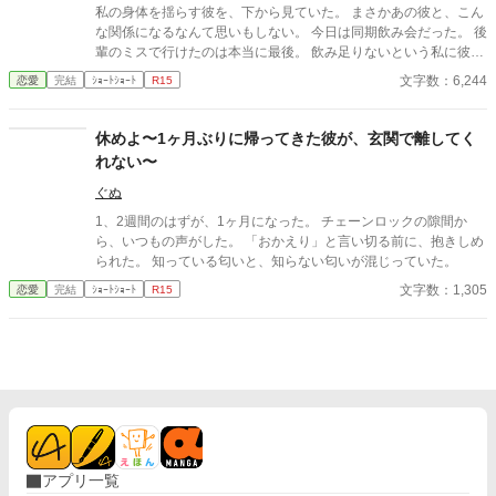
私の身体を揺らす彼を、下から見ていた。 まさかあの彼と、こん
な関係になるなんて思いもしない。 今日は同期飲み会だった。 後
輩のミスで行けたのは本当に最後。 飲み足りないという私に彼は
付き合ってくれた。 彼とは入社当時、部署は違ったが同じ仕事に
文字数：6,244
恋愛
完結
ｼｮｰﾄｼｮｰﾄ
R15
携わっていた。 きっとあの頃のわたしは、彼が好きだったんだと
思う。 けれど仕事で負けたくないなんて私のちっぽけなプライド
のせいで、その一線は越えられなかった。 でも、あれから変わっ
休めよ〜1ヶ月ぶりに帰ってきた彼が、玄関で離してく
た私なら……。 ****** 2021/05/29 公開 ****** 表紙 いもこは妹
れない〜
pixivID:11163077
ぐぬ
1、2週間のはずが、1ヶ月になった。 チェーンロックの隙間か
ら、いつもの声がした。 「おかえり」と言い切る前に、抱きしめ
られた。 知っている匂いと、知らない匂いが混じっていた。
文字数：1,305
恋愛
完結
ｼｮｰﾄｼｮｰﾄ
R15
アプリ一覧