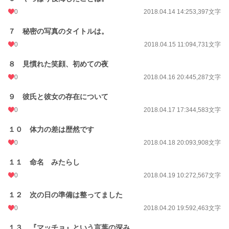
0
2018.04.14 14:25
3,397文字
月間ポイント
133 pt (59,781 位)
年間ポイント
７ 秘密の写真のタイトルは。
1,400 pt (75,995 位)
0
2018.04.15 11:09
4,731文字
累計ポイント
95,137 pt (31,182 位)
８ 見慣れた笑顔、初めての夜
0
2018.04.16 20:44
5,287文字
９ 彼氏と彼女の存在について
0
2018.04.17 17:34
4,583文字
１０ 体力の差は歴然です
0
2018.04.18 20:09
3,908文字
１１ 命名 みたらし
0
2018.04.19 10:27
2,567文字
１２ 次の日の準備は整ってました
0
2018.04.20 19:59
2,463文字
１３ 『マッチョ』という言葉の深み