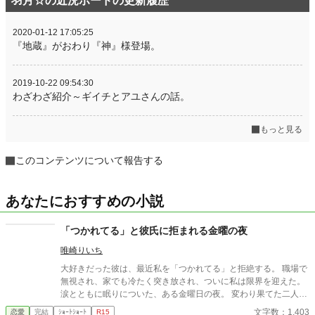
羽月☆の近況ボードの更新履歴
2020-01-12 17:05:25
『地蔵』がおわり『神』様登場。
2019-10-22 09:54:30
わざわざ紹介～ギイチとアユさんの話。
もっと見る
このコンテンツについて報告する
あなたにおすすめの小説
「つかれてる」と彼氏に拒まれる金曜の夜
唯崎りいち
大好きだった彼は、最近私を「つかれてる」と拒絶する。 職場で
無視され、家でも冷たく突き放され、ついに私は限界を迎えた。
涙とともに眠りについた、ある金曜日の夜。 変わり果てた二人の
関係は、予想もしない結末を迎える。
文字数：1,403
恋愛
完結
ｼｮｰﾄｼｮｰﾄ
R15