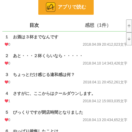
なかなかうまくいかない恋活中の私。
アプリで読む
どうしてなんでしょうか？
そんなにダメですか？
長い間掲げていた恋活中の看板、やっと下ろすことが出来ます。
目次
感想（1件）
緑のちょっと変な恋愛事情の話です。
１ お酒は３杯までなんです
0
2018.04.09 20:41
2,023文字
小説
37,170 位 / 228,614 件
２ あと・・・２杯くらいなら・・・・・
恋愛
16,209 位 / 66,316 件
0
2018.04.10 14:34
3,426文字
お気に入り
164
３ ちょっとだけ感じる違和感は何？
24h.ポイント
7 pt
0
2018.04.11 20:45
2,261文字
文字数
80,289
４ さすがに、ここからはクールダウンします。
更新日時
2018.05.03 12:58
1
2018.04.12 15:00
3,035文字
初回公開日時
2018.04.09 20:41
５ びっくりですが閉店時間となりました
初回完結日時
2020.02.16 20:26
0
2018.04.13 20:43
4,652文字
週間ポイント
7 pt (78,785 位)
６ やっぱり後悔したことは。