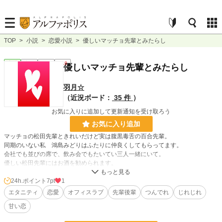
TOP
>
小説
>
恋愛小説
>
優しいマッチョ先輩とみたらし
恋愛
完結
長編
R18
優しいマッチョ先輩とみたらし
羽月☆
（近況ボード：
35 件
）
お気に入りに追加して更新通知を受け取ろう
お気に入り追加
マッチョの松田先輩ときれいだけど実は腹黒毒舌の百合先輩。
同期のいない私 鴻島みどりはふたりに仲良くしてもらってます。
会社でも並びの席で、飲み会でもたいてい三人一緒にいて。
優しい松田先輩にはお酒を勧められます。
飲み足りない顔をしてると思います。だって私は飲めるんです！
だけど三杯まで、お外では三杯までって決めてます。
24h.ポイント
7pt
1
今日も部屋で一人二次会。
エタニティ
恋愛
オフィスラブ
先輩後輩
つんでれ
じれじれ
だって恋活中の私はあふれる期待を胸に参加した飲み会で・・・まったく意識も
甘い恋
されず。