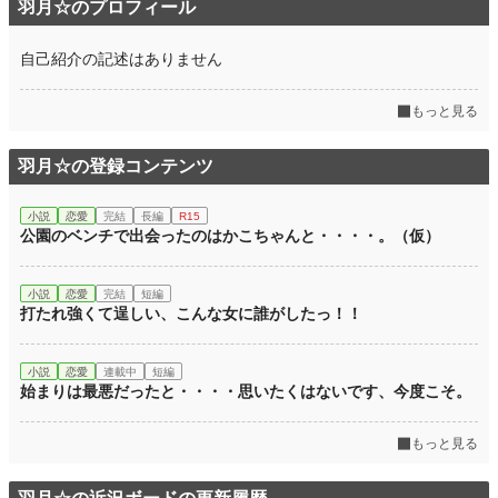
羽月☆のプロフィール
自己紹介の記述はありません
もっと見る
羽月☆の登録コンテンツ
小説
恋愛
完結
長編
R15
公園のベンチで出会ったのはかこちゃんと・・・・。（仮）
小説
恋愛
完結
短編
打たれ強くて逞しい、こんな女に誰がしたっ！！
小説
恋愛
連載中
短編
始まりは最悪だったと・・・・思いたくはないです、今度こそ。
もっと見る