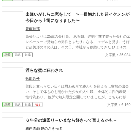
出逢いがしらに恋をして 〜一目惚れした超イケメンが
今日から上司になりました〜
泉南佳那
高橋ひよりは25歳の会社員。 ある朝、遅刻寸前で乗った会社のエ
レベーターで見知らぬ男性とふたりになる。 モデルと見まごうほ
ど超美形のその人は、その日、本社から移動してきた ひよりの上
司だった。 彼、宮沢ジュリアーノは29歳。日伊ハーフの気鋭のプ
文字数：35,034
恋愛
完結
短編
ロジェクト・マネージャー。 彼に一目惚れしたひよりだが、彼に
は本社重役の娘で会社で一番の美人、鈴木亜矢美の花婿候補との
噂が……
淫らな蜜に狂わされ
歌龍吟伶
普段と変わらない日々は思わぬ形で終わりを迎える…突然の出会
い、そして体も心も開かれた少女の人生録。 全体的に性的表現・
性行為あり。 他所で知人限定公開していましたが、こちらに移し
ました。 全3話完結済みです。
文字数：6,160
恋愛
完結
短編
R18
６年分の遠回り～いまなら好きって言えるかも～
霧内杳/眼鏡のさきっぽ